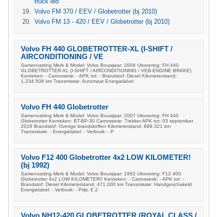
truck led
Volvo FM 370 / EEV / Globetrotter (bj 2010)
Volvo FM 13 - 420 / EEV / Globetrotter (bj 2010)
Volvo FH 440 GLOBETROTTER-XL (I-SHIFT /
AIRCONDITIONING / VE
Samenvatting Merk & Model: Volvo Bouwjaar: 2006 Uitvoering: FH 440
GLOBETROTTER-XL (I-SHIFT / AIRCONDITIONING / VEB-ENGINE BRAKE)
Kenteken: - Carrosserie: - APK tot: - Brandstof: Diesel Kilometerstand:
1.234.508 km Transmissie: Automaat Energielabel:
Volvo FH 440 Globetrotter
Samenvatting Merk & Model: Volvo Bouwjaar: 2007 Uitvoering: FH 440
Globetrotter Kenteken: BT-BP-30 Carrosserie: Trekker APK tot: 03 september
2016 Brandstof: Overige brandstoffen Kilometerstand: 899.321 km
Transmissie: - Energielabel: - Verbruik: - P
Volvo F12 400 Globetrotter 4x2 LOW KILOMETER!
(bj 1992)
Samenvatting Merk & Model: Volvo Bouwjaar: 1992 Uitvoering: F12 400
Globetrotter 4x2 LOW KILOMETER!! Kenteken: - Carrosserie: - APK tot: -
Brandstof: Diesel Kilometerstand: 471.000 km Transmissie: Handgeschakeld
Energielabel: - Verbruik: - Prijs: € 2
Volvo NH12-420 GLOBETROTTER (ROYAL CLASS /