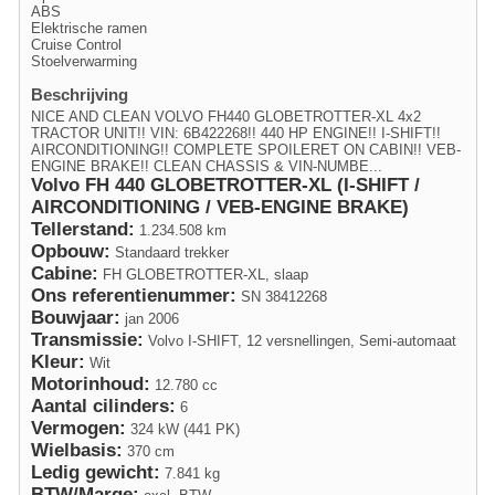
ABS
Elektrische ramen
Cruise Control
Stoelverwarming
Beschrijving
NICE AND CLEAN VOLVO FH440 GLOBETROTTER-XL 4x2
TRACTOR UNIT!! VIN: 6B422268!! 440 HP ENGINE!! I-SHIFT!!
AIRCONDITIONING!! COMPLETE SPOILERET ON CABIN!! VEB-
ENGINE BRAKE!! CLEAN CHASSIS & VIN-NUMBE...
Volvo FH 440 GLOBETROTTER-XL (I-SHIFT /
AIRCONDITIONING / VEB-ENGINE BRAKE)
Tellerstand:
1.234.508 km
Opbouw:
Standaard trekker
Cabine:
FH GLOBETROTTER-XL, slaap
Ons referentienummer:
SN 38412268
Bouwjaar:
jan 2006
Transmissie:
Volvo I-SHIFT, 12 versnellingen, Semi-automaat
Kleur:
Wit
Motorinhoud:
12.780 cc
Aantal cilinders:
6
Vermogen:
324 kW (441 PK)
Wielbasis:
370 cm
Ledig gewicht:
7.841 kg
BTW/Marge: