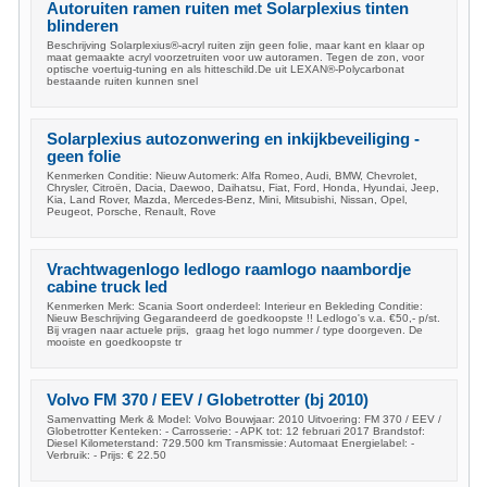
Autoruiten ramen ruiten met Solarplexius tinten
blinderen
Beschrijving Solarplexius®-acryl ruiten zijn geen folie, maar kant en klaar op
maat gemaakte acryl voorzetruiten voor uw autoramen. Tegen de zon, voor
optische voertuig-tuning en als hitteschild.De uit LEXAN®-Polycarbonat
bestaande ruiten kunnen snel
Solarplexius autozonwering en inkijkbeveiliging -
geen folie
Kenmerken Conditie: Nieuw Automerk: Alfa Romeo, Audi, BMW, Chevrolet,
Chrysler, Citroën, Dacia, Daewoo, Daihatsu, Fiat, Ford, Honda, Hyundai, Jeep,
Kia, Land Rover, Mazda, Mercedes-Benz, Mini, Mitsubishi, Nissan, Opel,
Peugeot, Porsche, Renault, Rove
Vrachtwagenlogo ledlogo raamlogo naambordje
cabine truck led
Kenmerken Merk: Scania Soort onderdeel: Interieur en Bekleding Conditie:
Nieuw Beschrijving Gegarandeerd de goedkoopste !! Ledlogo's v.a. €50,- p/st.
Bij vragen naar actuele prijs, graag het logo nummer / type doorgeven. De
mooiste en goedkoopste tr
Volvo FM 370 / EEV / Globetrotter (bj 2010)
Samenvatting Merk & Model: Volvo Bouwjaar: 2010 Uitvoering: FM 370 / EEV /
Globetrotter Kenteken: - Carrosserie: - APK tot: 12 februari 2017 Brandstof:
Diesel Kilometerstand: 729.500 km Transmissie: Automaat Energielabel: -
Verbruik: - Prijs: € 22.50