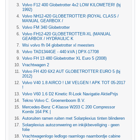
Volvo F12 400 Globetrotter 4x2 LOW KILOMETER! (bj
1992)
Volvo NH12-420 GLOBETROTTER (ROYAL CLASS /
MANUAL GEARBOX /
Volvo FM 340 Globetrotter
Volvo FH12-420 GLOBETROTTER-XL (MANUAL
GEARBOX / HYDRAULIC K
Wsi volvo fh 04 globetrotter xl meesters
Volvo TAD1344GE - 440 kVA | DPX-17708
Volvo FH 13 480 Globetrotter XL Euro 5 (2008)
Vrachtwagen 2
Volvo FH 420 6X2 AUT GLOBETROTTER EURO 5 (bj
2012)
Volvo V40 1.8 AIRCO ! LM VELGEN ! APK TOT 05-2017
!
Volvo V60 1.6 D2 Kinetic R-Look Navigatie AktiePrijs
Tekno Volvo C. Groenenboom B.V.
Mercedes-Benz C-Klasse W203 C 200 Compressor
Kombi 164 PK |
Autoruiten ramen ruiten met Solarplexius tinten blinderen
Solarplexius autozonwering en inkijkbeveiliging - geen
folie
Vrachtwagenlogo ledlogo raamlogo naambordje cabine