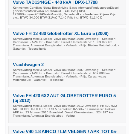
Volvo TAD1344GE - 440 kVA | DPX-17708
Kenmerken Conditie: Nieuw Beschrijving Basis informatieProductgroepDiesel
generatorenMerkVolvo TAD1344GE - 440 kVA | DPX-
17708Bouwjaar2016PlaatsMoerdijk, NederlandLandNederlandPrijzen Prijs
excl. BTW€ 34.000 BTW (21%)€ 7.140 Prijs incl. BTW€ 41.140 D
Volvo FH 13 480 Globetrotter XL Euro 5 (2008)
Samenvatting Merk & Model: Volvo Bouwjaar: 2008 Uitvoering: - Kenteken: -
Carrosserie: - APK tot: - Brandstof: Diesel Kilometerstand: 1.009.999 km
Transmissie: Automaat Energielabel: - Verbruik: - Prijs: Bieden Motorinhoud: -
Garantie: - Topsnelheid:
Vrachtwagen 2
Samenvatting Merk & Model: Volvo Bouwjaar: 2007 Uitvoering: - Kenteken: -
Carrosserie: - APK tot: - Brandstof: Diesel Kilometerstand: 659.000 km
Transmissie: Automaat Energielabel: - Verbruik: - Prijs: Op aanvraag
Motorinhoud: - Garantie: - Topsnelhe
Volvo FH 420 6X2 AUT GLOBETROTTER EURO 5
(bj 2012)
Samenvatting Merk & Model: Volvo Bouwjaar: 2012 Uitvoering: FH 420 6X2
AUT GLOBETROTTER EURO 5 Kenteken: BZ-SR-76 Carrosserie: Trekker
APK tot: 23 februari 2016 Brandstof: Diesel Kilometerstand: 524.197 km
Transmissie: Automaat Energielabel: - Verbru
Volvo V40 1.8 AIRCO ! LM VELGEN ! APK TOT 05-