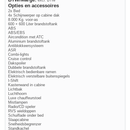
excl. BTW
Opties en accessoires
2x Bed
4x Schijnwerper op cabine dak
8.000 Kg. voor-as
600 + 600 Liter brandstoftank
ABS
ABS/EBS
Aircondition met ATC
Aluminium brandstoftank
Antiblokkeersysteem
ASR
Combi-lights
Cruise control
Dakspoiler
Dubbele brandstoftank
Elektrisch bedienbare ramen
Elektrisch verstelbare buitenspiegels
I-Shift
Kastenwand in cabine
Lichtbak
Luchthoorn
Luxe chauffeurstoel
Mistlampen
Radio/CD speler
RVS wieldoppen
Schuiflade onder bed
Slaapcabine
Snelheidsbegrenzer
Standkachel