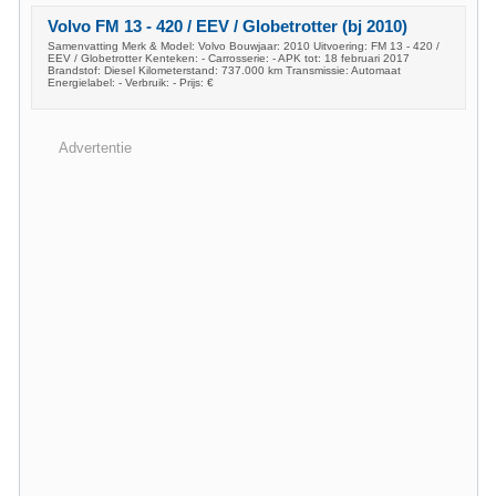
Volvo FM 13 - 420 / EEV / Globetrotter (bj 2010)
Samenvatting Merk & Model: Volvo Bouwjaar: 2010 Uitvoering: FM 13 - 420 /
EEV / Globetrotter Kenteken: - Carrosserie: - APK tot: 18 februari 2017
Brandstof: Diesel Kilometerstand: 737.000 km Transmissie: Automaat
Energielabel: - Verbruik: - Prijs: €
Advertentie