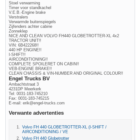
Stoel verwarming
Timer voor standkachel
V.E.B.-Engine brake
Verstralers
Verwarmde buitenspiegels
Zijfenders achter cabine
Zonneklep
NICE AND CLEAN VOLVO FH440 GLOBETROTTER-XL 4x2
TRACTOR UNIT!!
VIN: 6B422268!!
440 HP ENGINE!!
I-SHIFT!!
AIRCONDITIONING!!
COMPLETE SPOILERET ON CABIN!!
VEB-ENGINE BRAKE!!
CLEAN CHASSIS & VIN-NUMBER AND ORIGINAL COLOUR!!
Engel Trucks BV
Ambachtstraat 3
4231DP Meerkerk
Tel: 0031-183-745210
Fax: 0031-183-745215
E-mail:
erik@engel-trucks.com
Verwante advertenties
Volvo FH 440 GLOBETROTTER-XL (I-SHIFT /
AIRCONDITIONING / VE
Volvo FH 440 Globetrotter