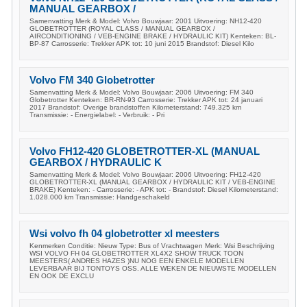
MANUAL GEARBOX /
Samenvatting Merk & Model: Volvo Bouwjaar: 2001 Uitvoering: NH12-420
GLOBETROTTER (ROYAL CLASS / MANUAL GEARBOX /
AIRCONDITIONING / VEB-ENGINE BRAKE / HYDRAULIC KIT) Kenteken: BL-
BP-87 Carrosserie: Trekker APK tot: 10 juni 2015 Brandstof: Diesel Kilo
Volvo FM 340 Globetrotter
Samenvatting Merk & Model: Volvo Bouwjaar: 2006 Uitvoering: FM 340
Globetrotter Kenteken: BR-RN-93 Carrosserie: Trekker APK tot: 24 januari
2017 Brandstof: Overige brandstoffen Kilometerstand: 749.325 km
Transmissie: - Energielabel: - Verbruik: - Pri
Volvo FH12-420 GLOBETROTTER-XL (MANUAL
GEARBOX / HYDRAULIC K
Samenvatting Merk & Model: Volvo Bouwjaar: 2006 Uitvoering: FH12-420
GLOBETROTTER-XL (MANUAL GEARBOX / HYDRAULIC KIT / VEB-ENGINE
BRAKE) Kenteken: - Carrosserie: - APK tot: - Brandstof: Diesel Kilometerstand:
1.028.000 km Transmissie: Handgeschakeld
Wsi volvo fh 04 globetrotter xl meesters
Kenmerken Conditie: Nieuw Type: Bus of Vrachtwagen Merk: Wsi Beschrijving
WSI VOLVO FH 04 GLOBETROTTER XL4X2 SHOW TRUCK TOON
MEESTERS( ANDRES HAZES )NU NOG EEN ENKELE MODELLEN
LEVERBAAR BIJ TONTOYS OSS. ALLE WEKEN DE NIEUWSTE MODELLEN
EN OOK DE EXCLU