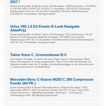
2017 !
Samenvatting Merk & Model: Volvo V40 Bouwjaar: 1999 Uitvoering: 1.8 AIRCO
!!! LM VELGEN !!! APK TOT 05-2017 !!! Kenteken: ZG-DS-54 Carrosserie:
Stationwagon APK tot: 06 mei 2017 Brandstof: Benzine Kilometerstand:
213.850 km Transmissie: Handgeschakel
Volvo V60 1.6 D2 Kinetic R-Look Navigatie
AktiePrijs
Samenvatting Merk & Model: Volvo V60 Bouwjaar: 2012 Uitvoering: 1.6 D2
Kinetic R-Look Navigatie AktiePrijs Kenteken: GP-999-Z Carrosserie:
Stationwagon APK tot: 23 september 2016 Brandstof: Diesel Kilometerstand:
182.497 km Transmissie: Handgeschakel
Tekno Volvo C. Groenenboom B.V.
Kenmerken Conditie: Zo goed als nieuw Type: Bus of Vrachtwagen Merk:
Tekno Beschrijving Te koop aangeboden: Volvo FH12.460 Globetrotter XL
Twinsteer trekker met een 3 assige schuifzeilenoplegger in de uitvoering van
C. Groenenboom B.V. uit Ridderkerk
Mercedes-Benz C-Klasse W203 C 200 Compressor
Kombi 164 PK |
Samenvatting Merk & Model: Mercedes-Benz C-Klasse Bouwjaar: 2001
Uitvoering: W203 C 200 Compressor Kombi 164 PK | 1e eig. | Airco ECC,
Cruise Control etc. | Bijtellingsvriendelijk! | Kenteken: - Carrosserie:
Stationwagon APK: Bij aflevering Brandstof