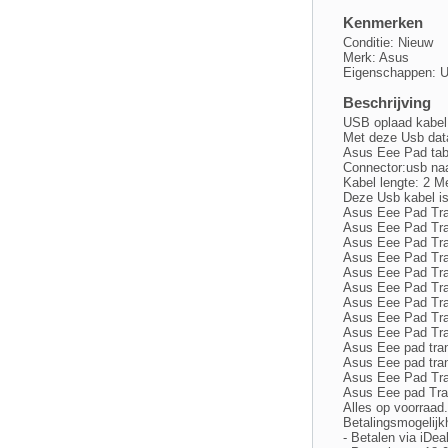
Kenmerken
Conditie: Nieuw
Merk: Asus
Eigenschappen: U
Beschrijving
USB oplaad kabel 
Met deze Usb data
Asus Eee Pad tabl
Connector:usb naa
Kabel lengte: 2 M
Deze Usb kabel is
Asus Eee Pad Tr
Asus Eee Pad Tr
Asus Eee Pad Tr
Asus Eee Pad Tr
Asus Eee Pad Tr
Asus Eee Pad Tr
Asus Eee Pad Tr
Asus Eee Pad Tr
Asus Eee Pad Tr
Asus Eee pad tra
Asus Eee pad tra
Asus Eee Pad Tr
Asus Eee pad Tra
Alles op voorraad
Betalingsmogelijk
- Betalen via iDea