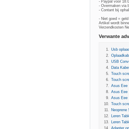
- Paypal voor 18.
- Overmaken via 
- Contant bij opha
- Niet goed = geld
Artikel wordt binn
Verzendkosten Ne
Verwante adv
Usb oplaa
Oplaadkab
USB Conve
Data Kabe
Touch scr
Touch scr
Asus Eee 
Asus Eee 
Asus Eee 
Touch scr
Neoprene 
Leren Tabl
Leren Tabl
Adapter o