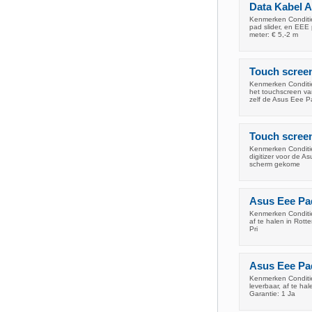
Data Kabel A
Kenmerken Conditie
pad slider, en EEE
meter: € 5,-2 m
Touch scree
Kenmerken Conditi
het touchscreen va
zelf de Asus Eee P
Touch scree
Kenmerken Conditie
digitizer voor de 
scherm gekome
Asus Eee Pa
Kenmerken Conditie:
af te halen in Rott
Pri
Asus Eee Pa
Kenmerken Conditie
leverbaar, af te ha
Garantie: 1 Ja