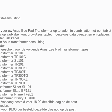
sb-aansluiting
voor uw Asus Eee Pad Transformer op te laden in combinatie met een tablet 
 oplaadkabel kunt u uw Asus tablet moeiteloos data overzetten en opladen.
et usb kabel.
r Asus transformer aansluiting.
eter
 geschikt voor de volgende Asus Eee Pad Transformer types:
ansformer TF101
ansformer TF101G
ansformer SL101
ansformer TF201
ansformer TF300KL
ansformer TF300T
ansformer TF300TG
ansformer TF700KL
ansformer TF700T
nsformer Slider SL101
nsformer Slate EP121
ansformer Prime TF201
nsformer Infinity TF700T
. Vandaag besteld voor 18.00 dezelfde dag op de post
heden:
l voor 18.00 uur besteld dezelfde dag nog op de post.