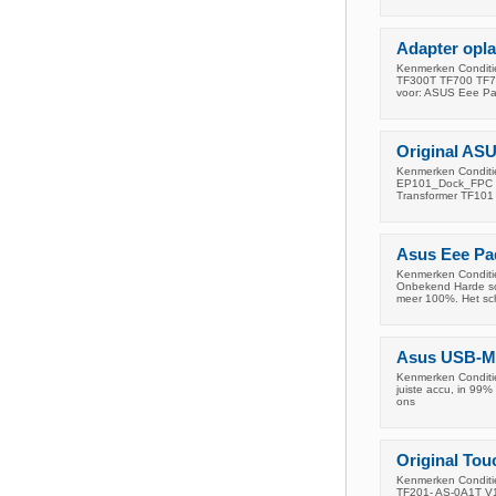
Adapter opl
Kenmerken Conditi
TF300T TF700 TF700
voor: ASUS Eee Pa
Original AS
Kenmerken Conditie
EP101_Dock_FPC I
Transformer TF10
Asus Eee Pad
Kenmerken Conditie
Onbekend Harde sch
meer 100%. Het sc
Asus USB-M
Kenmerken Conditie
juiste accu, in 99%
ons
Original Tou
Kenmerken Conditie:
TF201- AS-0A1T V1