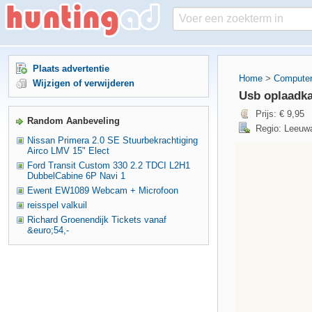
Plaats advertentie
Home
>
Computer
Wijzigen of verwijderen
Usb oplaadka
Prijs: € 9,95
Random Aanbeveling
Regio: Leeuwa
Nissan Primera 2.0 SE Stuurbekrachtiging
Airco LMV 15" Elect
Ford Transit Custom 330 2.2 TDCI L2H1
DubbelCabine 6P Navi 1
Ewent EW1089 Webcam + Microfoon
reisspel valkuil
Richard Groenendijk Tickets vanaf
&euro;54,-