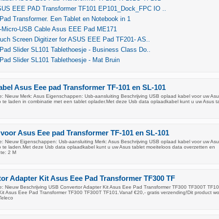
ASUS EEE PAD Transformer TF101 EP101_Dock_FPC IO ..
Pad Transformer. Een Tablet en Notebook in 1
-Micro-USB Cable Asus EEE Pad ME171
ouch Screen Digitizer for ASUS EEE Pad TF201- AS..
ad Slider SL101 Tablethoesje - Business Class Do..
ad Slider SL101 Tablethoesje - Mat Bruin
abel Asus Eee pad Transformer TF-101 en SL-101
: Nieuw Merk: Asus Eigenschappen: Usb-aansluiting Beschrijving USB oplaad kabel voor uw As
 te laden in combinatie met een tablet oplader.Met deze Usb data oplaadkabel kunt u uw Asus ta
 voor Asus Eee pad Transformer TF-101 en SL-101
: Nieuw Eigenschappen: Usb-aansluiting Merk: Asus Beschrijving USB oplaad kabel voor uw As
 te laden.Met deze Usb data oplaadkabel kunt u uw Asus tablet moeiteloos data overzetten en
te: 2 M
or Adapter Kit Asus Eee Pad Transformer TF300 TF
e: Nieuw Beschrijving USB Convertor Adapter Kit Asus Eee Pad Transformer TF300 TF300T TF
Kit Asus Eee Pad Transformer TF300 TF300T TF101.Vanaf €20,- gratis verzending!Dit product wo
Teleco