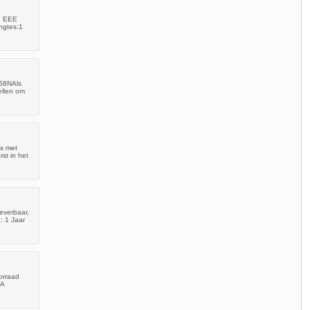
s, EEE
ngtes:1
158NAls
ellen om
as met
st in het
everbaar,
: 1 Jaar
orraad
2A