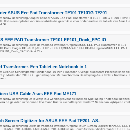
ader ASUS Eee Pad Transformer TF101 TF101G TF201
e: Nieuw Beschrijving Adapter oplader ASUS Eee Pad Transformer TF101 TF101G TF201 Prime 
TDit is een oplader voor Asus tablets die geschikt is voor onder andere de tablets van Asus.Ge
d Sli
US EEE PAD Transformer TF101 EP101_Dock_FPC IO ..
: Nieuw Beschrijving Direct uit voorraad leverbaar!Original ASUS EEE PAD Transformer TF101
O Port Charger DC JACK [AS-TF101-FDC-OR]MID-AS-TF101-FDC-OROriginal ASUS EEE PAD
1 EP101_Dock_FPC IO Port Cha
 Transformer. Een Tablet en Notebook in 1
: Gebruikt Schermgrootte: Minder dan 15 inch Processor: Overige processors Processorsnelheid
ijf: Minder dan 200 GB Eigenschappen: Met touchscreen Beschrijving Asus tablet / Notebook. Is
herm
icro-USB Cable Asus EEE Pad ME171
: Nieuw Beschrijving De levertijd is 3 werkdagenVoor elk merk en type laptop / notebook hebben 
 van de gevallen uit voorraad leverbaar. Kunt u uw batterij niet vinden? Neem dan vrijblijvend con
ch Screen Digitizer for ASUS EEE Pad TF201- AS..
 Nieuw Beschrijving Direct uit voorraad leverbaar!Original Touch Screen Digitizer for ASUS EEE
.0 [PAS-TF201-T-OR]091-MID-PAS-TF201-T-OROriginal Touch-Screen / digitizer for ASUS EEE P