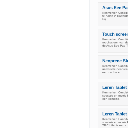
Asus Eee Pa
Kenmerken Conditie:
te halen in Rotterd
Prij
Touch scree
Kenmerken Conditi
touchscreen van de
de Asus Eee Pad T
Neoprene Sl
Kenmerken Conditie
universele neopren
een zachte e
Leren Tablet
Kenmerken Conditie
speciale en mooie 
een combina
Leren Tablet
Kenmerken Conditie
speciale en mooie 
Tf201.Het is een c