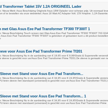
d Transformer Tablet 15V 1.2A ORIGINEEL Lader
 Nieuw Merk: Asus Beschrijving Originele Asus 18W Oplader voor scherpe prijs. Uit voorraad leve
am of te bestellen via onze webwinkel. Asus 18 Watt AC Adapter Volt: 15V Ampère: 1,2A Garantie:
n met Glas Asus Eee Pad Transformer TF300 TF300T 1
e: Nieuw Beschrijving Touch screen met Glas Asus Eee Pad Transformer TF300 TF300T 703 G3A
 Asus Eee Pad Transformer TF300 TF300T is gebroken of gebarsten kunt u dit product bestellen
r
eeve voor Asus Eee Pad Transformer Prime Tf201
: Nieuw Beschrijving Nu in de aanbieding van € 19,95 voor € 9,99!Gratis & Supersnelle verzen
e sleeve is geschikt voor uw Asus Eee Pad Transformer Prime Tf201.De sleeve is gemaakt van n
 Sleeve met Stand voor Asus Eee Pad Transform...
: Nieuw Beschrijving Nu in de aanbieding van € 34,95 voor € 24,95!Gratis & Supersnelle verze
PU leren sleeve met standaard (universeel) is geschikt voor uw Asus Eee Pad Transformer Tf101.
 Sleeve met Stand voor Asus Eee Pad Transform... 1
: Nieuw Beschrijving Nu in de aanbieding van € 34,95 voor € 24,95!Gratis & Supersnelle verze
PU leren sleeve met standaard (universeel) is geschikt voor uw Asus Eee Pad Transformer Prime