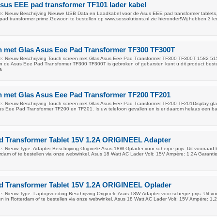
sus EEE pad transformer TF101 lader kabel
: Nieuw Beschrijving Nieuwe USB Data en Laadkabel voor de Asus EEE pad transformer tablet
 pad transformer prime.Gewoon te bestellen op www.sossolutions.nl zie hieronder!Wij hebben 3 le
n met Glas Asus Eee Pad Transformer TF300 TF300T
e: Nieuw Beschrijving Touch screen met Glas Asus Eee Pad Transformer TF300 TF300T 1582 5
n de Asus Eee Pad Transformer TF300 TF300T is gebroken of gebarsten kunt u dit product best
a
n met Glas Asus Eee Pad Transformer TF200 TF201
: Nieuw Beschrijving Touch screen met Glas Asus Eee Pad Transformer TF200 TF201Display gl
Asus Eee Pad Transformer TF200 en TF201. Is uw telefoon gevallen en is er daarom helaas een bar
d Transformer Tablet 15V 1.2A ORIGINEEL Adapter
 Nieuw Type: Adapter Beschrijving Originele Asus 18W Oplader voor scherpe prijs. Uit voorraad l
erdam of te bestellen via onze webwinkel. Asus 18 Watt AC Lader Volt: 15V Ampère: 1,2A Garantie
d Transformer Tablet 15V 1.2A ORIGINEEL Oplader
: Nieuw Type: Laptopvoeding Beschrijving Originele Asus 18W Adapter voor scherpe prijs. Uit vo
len in Rotterdam of te bestellen via onze webwinkel. Asus 18 Watt AC Lader Volt: 15V Ampère: 1,