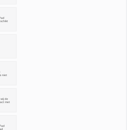
Pad
schikt
:
 niet
wij de
tact met
 Pad
ad