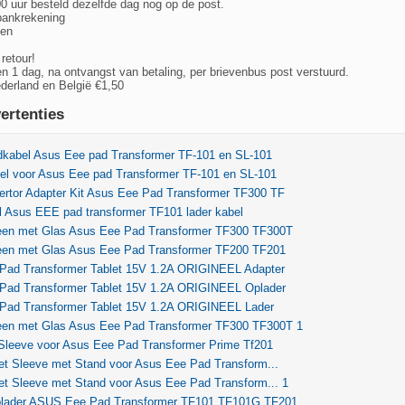
00 uur besteld dezelfde dag nog op de post.
bankrekening
len
 retour!
en 1 dag, na ontvangst van betaling, per brievenbus post verstuurd.
derland en België €1,50
ertenties
dkabel Asus Eee pad Transformer TF-101 en SL-101
el voor Asus Eee pad Transformer TF-101 en SL-101
rtor Adapter Kit Asus Eee Pad Transformer TF300 TF
l Asus EEE pad transformer TF101 lader kabel
een met Glas Asus Eee Pad Transformer TF300 TF300T
een met Glas Asus Eee Pad Transformer TF200 TF201
Pad Transformer Tablet 15V 1.2A ORIGINEEL Adapter
Pad Transformer Tablet 15V 1.2A ORIGINEEL Oplader
Pad Transformer Tablet 15V 1.2A ORIGINEEL Lader
een met Glas Asus Eee Pad Transformer TF300 TF300T 1
Sleeve voor Asus Eee Pad Transformer Prime Tf201
et Sleeve met Stand voor Asus Eee Pad Transform...
et Sleeve met Stand voor Asus Eee Pad Transform... 1
plader ASUS Eee Pad Transformer TF101 TF101G TF201