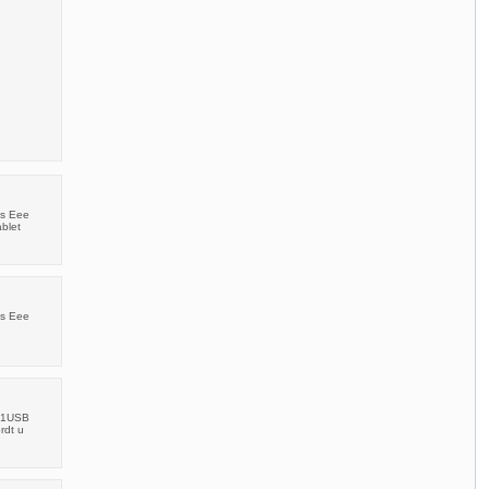
us Eee
blet
us Eee
101USB
rdt u