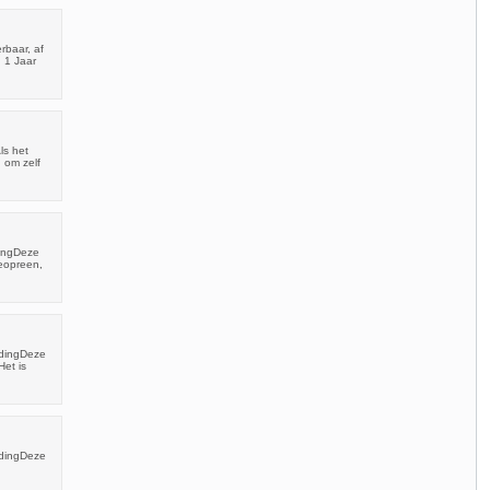
rbaar, af
 1 Jaar
ls het
 om zelf
dingDeze
eopreen,
ndingDeze
Het is
ndingDeze