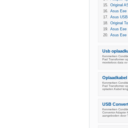
Original 
Asus Eee 
Asus USB
Original T
Asus Eee P
Asus Eee P
Usb oplaadk
Kenmerken Conditie
Pad Transformer op
moeiteloos data ov
Oplaadkabel
Kenmerken Conditie
Pad Transformer op
opladen.Kabel leng
USB Convert
Kenmerken Conditi
Convertor Adapter 
aangeboden door 