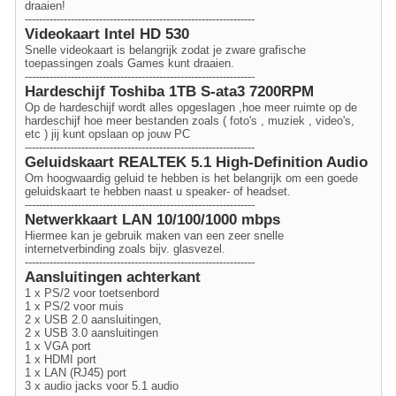
draaien!
-----------------------------------------------------------------
Videokaart Intel HD 530
Snelle videokaart is belangrijk zodat je zware grafische
toepassingen zoals Games kunt draaien.
-----------------------------------------------------------------
Hardeschijf Toshiba 1TB S-ata3 7200RPM
Op de hardeschijf wordt alles opgeslagen ,hoe meer ruimte op de
hardeschijf hoe meer bestanden zoals ( foto's , muziek , video's,
etc ) jij kunt opslaan op jouw PC
-----------------------------------------------------------------
Geluidskaart REALTEK 5.1 High-Definition Audio
Om hoogwaardig geluid te hebben is het belangrijk om een goede
geluidskaart te hebben naast u speaker- of headset.
-----------------------------------------------------------------
Netwerkkaart LAN 10/100/1000 mbps
Hiermee kan je gebruik maken van een zeer snelle
internetverbinding zoals bijv. glasvezel.
-----------------------------------------------------------------
Aansluitingen achterkant
1 x PS/2 voor toetsenbord
1 x PS/2 voor muis
2 x USB 2.0 aansluitingen,
2 x USB 3.0 aansluitingen
1 x VGA port
1 x HDMI port
1 x LAN (RJ45) port
3 x audio jacks voor 5.1 audio