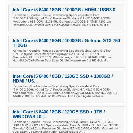
Intel Core i5 6400 / 8GB / 1000GB / HDMI / USB3.0
Kenmerken Conditie: Nieuw Beschrijving SpecificatiesIntel Core
i5 6400 2.7GHz (Quad Core) ProcessorGigabyte GA-H110M-S2H DDR4
Moederbord8GB DDR4 2133MHz Geheugen1000GB S-ATAIII 7200rpm
HarddiskDVD±ReWriter Dual LayerGigabit Netwerk en 5.1 HD Geluid o
Intel Core i5 6400 / 8GB / 1000GB / Geforce GTX 750
Ti 2GB
Kenmerken Conditie: Nieuw Beschrijving SpecificatiesIntel Core i5 6400
2.7GHz (Quad Core) ProcessorGigabyte GA-H110M-S2H DDR4
Moederbord8GB DDR4 2133MHz Geheugen1000GB S-ATAIII 7200rpm
HarddiskDVD±ReWriter Dual LayerGigabit Netwerk en 5.1 HD Geluid o
Intel Core i5 6400 / 8GB / 120GB SSD + 1000GB /
HDMI / US...
Kenmerken Conditie: Nieuw Beschrijving SpecificatiesIntel Core
i5 6400 2.7GHz (Quad Core) ProcessorGigabyte GA-H110M-S2H DDR4
Moederbord8GB DDR4 2133MHz Geheugen120GB SSD S-ATAIII1000GB S-
ATAIII 7200rpm HarddiskDVD±ReWriter Dual LayerGigabit Netwerk
Intel Core i5 6400 / 8GB / 120GB SSD + 1TB /
WINDOWS 10 [...
Kenmerken Conditie: Nieuw Beschrijving AANBIEDING: COMPLEET MET
SSD EN WINDOWS 10! SpecificatiesIntel Core i5 6400 2.7GHz / max. 3.3GHz
(Skylake) Quad Core Processor Gigabyte GA-H110M-S2H DDR4 Moederbord
8GB DDR4 2133MHz Geheugen 120GB SSD S-ATAIII