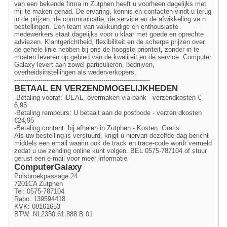
van een bekende firma in Zutphen heeft u voorheen dagelijks met
mij te maken gehad. De ervaring, kennis en contacten vindt u terug
in de prijzen, de communicatie, de service en de afwikkeling va n
bestellingen. Een team van vakkundige en enthousiaste
medewerkers staat dagelijks voor u klaar met goede en oprechte
adviezen. Klantgerichtheid, flexibiliteit en de scherpe prijzen over
de gehele linie hebben bij ons de hoogste prioriteit, zonder in te
moeten leveren op gebied van de kwaliteit en de service. Computer
Galaxy levert aan zowel particulieren, bedrijven,
overheidsinstellingen als wederverkopers.
-------------------------------------------------------------------
BETAAL EN VERZENDMOGELIJKHEDEN
-Betaling vooraf: iDEAL, overmaken via bank - verzendkosten €
6,95
-Betaling rembours: U betaalt aan de postbode - verzen dkosten
€24,95
-Betaling contant: bij afhalen in Zutphen - Kosten: Gratis
Als uw bestelling is verstuurd, krijgt u hiervan dezelfde dag bericht
middels een email waarin ook de track en trace-code wordt vermeld
zodat u uw zending online kunt volgen. BEL 0575-787104 of stuur
gerust een e-mail voor meer informatie
ComputerGalaxy
Polsbroekpassage 24
7201CA Zutphen
Tel: 0575-787104
Rabo: 139594418
KVK: 08161653
BTW: NL2350.61.888.B.01