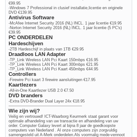
€99.95
-Windows 7 Professional in clusief installatie,licentie en originele
DVD €139.95
Antivirus Software
-McAfee Internet Security 2016 (NL) INCL. 1 jaar licentie €19.95
-Norton Internet Security 2016 (NL) INCL. 1 jaar licentie (5 PC's)
€39.95
PC ONDERDELEN
Hardeschijven
-2TB Hardeschijf in plaats van 1TB €29.95
Draadloos LAN Adapter
-TP_Link Wireless LAN Pci Kaart 150mbps €16.95
-TP_Link Wireless LAN Pci Kaart 300mbps €21.95
-TP_Link Wireless LAN Pci Kaart 450mbps €44.95
Controllers
-Firewire Pci kaart 3 firewire aansluitingen €17.95
Kaartlezers
-All-in-One Kaartlezer USB 2.0 €7.50
DVD branders
-Extra DVD-Brander Dual Layer 24x €18.95
------------------------------------------------------------
Wie zijn wij?
Veilig en vertrouwd! ICT-Waarborg Keurmerk staat garant voor
optimale afhandeling van uw transactie en afhandeling van uw
order. Computer Galaxy levert al bijna 8 jaar de goedkoopste
computers van Nederland . Al onze computers zijn zorgvuldig
samengesteld uit A-Merk onderdelen.Als voormalig mede-vennoot