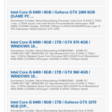
Intel Core i5 6400 / 8GB / Geforce GTX 1060 6GB
[GAME PC ...
Kenmerken Conditie: Nieuw Beschrijving Processor: Intel Core i5 6400 2,7GHz
/ max. 3,3GHz (quad core) Intel Boxed Processorkoeler Geheugen: 8GB
DDR4 2133MHz Opslag: 1000GB 7200rpm S-ATAIII DVD±R/RW Dual Layer S-
ATA Videokaart: Nvidia Geforce GTX 1060
Intel Core i5 6400 / 8GB / 1TB / GTX 970 4GB /
WINDOWS 10...
Kenmerken Conditie: Nieuw Beschrijving AANBIEDING: GAME PC
COMPLEET MET WINDOWS 10! SpecificatiesIntel Core i5 6400 2.7GHz /
max. 3.3GHz (Skylake) Quad Core Processor MSI H110M Pro-D Moederbord
8GB DDR4 2133MHz Geheugen 1000GB S-ATAIII 7200rpm Hardd
Intel Core i5 6400 / 8GB / 1TB / GTX 960 4GB /
WINDOWS 10...
Kenmerken Conditie: Nieuw Beschrijving AANBIEDING: GAME PC
COMPLEET MET WINDOWS 10! SpecificatiesIntel Core i5 6400 2.7GHz /
max. 3.3GHz (Skylake) Quad Core Processor MSI H110M Pro-D Moederbord
8GB DDR4 2133MHz Geheugen 1000GB S-ATAIII 7200rpm Hardd
Intel Core i5 6400 / 8GB / 1TB / Geforce GTX 1070
8GB [OP...
Kenmerken Conditie: Nieuw Beschrijving SpecificatiesIntel Core i5 6400