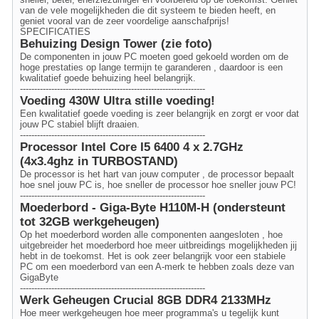
van de vele mogelijkheden die dit systeem te bieden heeft, en
geniet vooral van de zeer voordelige aanschafprijs!
SPECIFICATIES
Behuizing Design Tower (zie foto)
De componenten in jouw PC moeten goed gekoeld worden om de
hoge prestaties op lange termijn te garanderen , daardoor is een
kwalitatief goede behuizing heel belangrijk.
-----------------------------------------------------------------
Voeding 430W Ultra stille voeding!
Een kwalitatief goede voeding is zeer belangrijk en zorgt er voor dat
jouw PC stabiel blijft draaien.
-----------------------------------------------------------------
Processor Intel Core I5 6400 4 x 2.7GHz
(4x3.4ghz in TURBOSTAND)
De processor is het hart van jouw computer , de processor bepaalt
hoe snel jouw PC is, hoe sneller de processor hoe sneller jouw PC!
-----------------------------------------------------------------
Moederbord - Giga-Byte H110M-H (ondersteunt
tot 32GB werkgeheugen)
Op het moederbord worden alle componenten aangesloten , hoe
uitgebreider het moederbord hoe meer uitbreidings mogelijkheden jij
hebt in de toekomst. Het is ook zeer belangrijk voor een stabiele
PC om een moederbord van een A-merk te hebben zoals deze van
GigaByte
-----------------------------------------------------------------
Werk Geheugen Crucial 8GB DDR4 2133MHz
Hoe meer werkgeheugen hoe meer programma's u tegelijk kunt