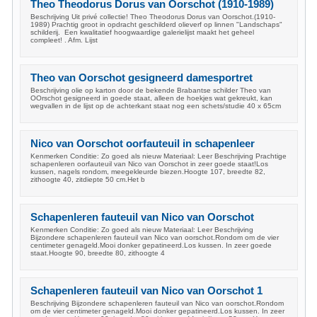
Theo Theodorus Dorus van Oorschot (1910-1989)
Beschrijving Uit privé collectie! Theo Theodorus Dorus van Oorschot.(1910-
1989) Prachtig groot in opdracht geschilderd olieverf op linnen "Landschaps"
schilderij. Een kwalitatief hoogwaardige galerielijst maakt het geheel
compleet! . Afm. Lijst
Theo van Oorschot gesigneerd damesportret
Beschrijving olie op karton door de bekende Brabantse schilder Theo van
OOrschot gesigneerd in goede staat, alleen de hoekjes wat gekreukt, kan
wegvallen in de lijst op de achterkant staat nog een schets/studie 40 x 65cm
Nico van Oorschot oorfauteuil in schapenleer
Kenmerken Conditie: Zo goed als nieuw Materiaal: Leer Beschrijving Prachtige
schapenleren oorfauteuil van Nico van Oorschot in zeer goede staat!Los
kussen, nagels rondom, meegekleurde biezen.Hoogte 107, breedte 82,
zithoogte 40, zitdiepte 50 cm.Het b
Schapenleren fauteuil van Nico van Oorschot
Kenmerken Conditie: Zo goed als nieuw Materiaal: Leer Beschrijving
Bijzondere schapenleren fauteuil van Nico van oorschot.Rondom om de vier
centimeter genageld.Mooi donker gepatineerd.Los kussen. In zeer goede
staat.Hoogte 90, breedte 80, zithoogte 4
Schapenleren fauteuil van Nico van Oorschot 1
Beschrijving Bijzondere schapenleren fauteuil van Nico van oorschot.Rondom
om de vier centimeter genageld.Mooi donker gepatineerd.Los kussen. In zeer