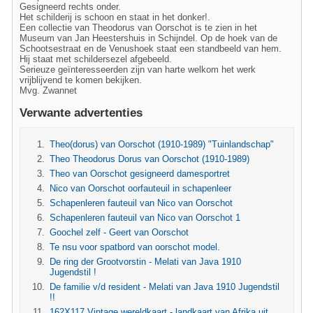
Gesigneerd rechts onder.
Het schilderij is schoon en staat in het donker!.
Een collectie van Theodorus van Oorschot is te zien in het
Museum van Jan Heestershuis in Schijndel. Op de hoek van de
Schootsestraat en de Venushoek staat een standbeeld van hem.
Hij staat met schildersezel afgebeeld.
Serieuze geïnteresseerden zijn van harte welkom het werk
vrijblijvend te komen bekijken.
Mvg. Zwannet
Verwante advertenties
Theo(dorus) van Oorschot (1910-1989) "Tuinlandschap"
Theo Theodorus Dorus van Oorschot (1910-1989)
Theo van Oorschot gesigneerd damesportret
Nico van Oorschot oorfauteuil in schapenleer
Schapenleren fauteuil van Nico van Oorschot
Schapenleren fauteuil van Nico van Oorschot 1
Goochel zelf - Geert van Oorschot
Te nsu voor spatbord van oorschot model.
De ring der Grootvorstin - Melati van Java 1910
Jugendstil !
De familie v/d resident - Melati van Java 1910 Jugendstil
!!
162X117 Vintage wereldkaart - landkaart van Afrika uit