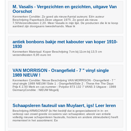
M. Vasalis - Vergezichten en gezichten, uitgave Van
Oorschot
Kenmerken Conditie: Zo goed als nieuw Aantal auteurs: Eén auteur
Beschrijving Paperback.Deze uitgave 1975. Zo goed als nieuw.
7,50Verzendkosten 2,20. Meer Vasalis in mijn lijst. De producten die ik te koop
aanbied zijn doorgaans tweedehands. Maar ik
antiek bonbons bakje met kabouter van koper 1910-
1930
Kenmerken Materiaal: Koper Beschrijving 7cm bij 11cm bij 13,5 cm
verzendkosten 6,95 euro tnt
VAN MORRISON - Orangefield - 7 " vinyl single
1989 NIEUW !
Kenmerken Conditie: Nieuw Beschrijving VAN MORRISON - Orangefield - 7 "
vinyl single 1989 NIEUW !Side 1 : OrangefieldSide 2 : These Are The Days
Prijs € 2,50 Merk en cat.nummer : Polydor 873 132 7 VANS 3 Uitgave : 1989
GermanyConditie : NIEUW Mogelij
Schaapsleren fauteuil van Muylaert, igs! Leer leren
Beschrijving ARMSCHAAP (is Het bedrijf dat is gespecialiseerd in in- en
verkoop van zowel goede occasions van schaapsleer, alsook van enkele
volledig nieuwe schapenleren fauteuils, hockers en andere zitmeubelen) heeft
momenteel in het assortiment: Ee