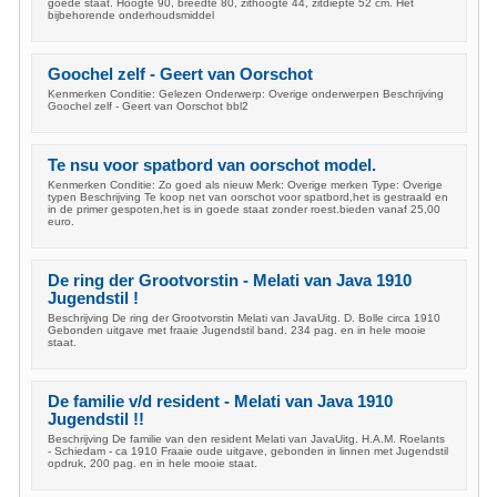
goede staat. Hoogte 90, breedte 80, zithoogte 44, zitdiepte 52 cm. Het
bijbehorende onderhoudsmiddel
Goochel zelf - Geert van Oorschot
Kenmerken Conditie: Gelezen Onderwerp: Overige onderwerpen Beschrijving
Goochel zelf - Geert van Oorschot bbl2
Te nsu voor spatbord van oorschot model.
Kenmerken Conditie: Zo goed als nieuw Merk: Overige merken Type: Overige
typen Beschrijving Te koop net van oorschot voor spatbord,het is gestraald en
in de primer gespoten,het is in goede staat zonder roest.bieden vanaf 25,00
euro.
De ring der Grootvorstin - Melati van Java 1910
Jugendstil !
Beschrijving De ring der Grootvorstin Melati van JavaUitg. D. Bolle circa 1910
Gebonden uitgave met fraaie Jugendstil band. 234 pag. en in hele mooie
staat.
De familie v/d resident - Melati van Java 1910
Jugendstil !!
Beschrijving De familie van den resident Melati van JavaUitg. H.A.M. Roelants
- Schiedam - ca 1910 Fraaie oude uitgave, gebonden in linnen met Jugendstil
opdruk, 200 pag. en in hele mooie staat.