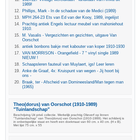
1989!
Phillips, Mark - In de schaduw van de Medici (1989)
MPH 264-23 Ets van Ed van der Kooy, 1989, ingelijst
Prachtig antiek Engels lectuur meubel van mahoniehout
1910.
M. Vasalis - Vergezichten en gezichten, uitgave Van
Oorschot
antiek bonbons bakje met kabouter van koper 1910-1930
VAN MORRISON - Orangefield - 7 " vinyl single 1989
NIEUW !
Schaapsleren fauteuil van Muylaert, igs! Leer leren
Anke de Graaf, 4x: Kruispunt van wegen - Jij hoort bij
ons -
Braak, ter - Afscheid van Domineesland/Man tegen man
(1965)
Theo(dorus) van Oorschot (1910-1989)
"Tuinlandschap"
Beschrijving Uit privé collectie. Werkelijk prachtig Olieverf op linnen
"Tuinlandschap" van Theo(dorus) van Oorschot (1910-1989). Het schilderij is
in onberispelijke staat en heeft een doekmaat van 60 cm. x 40 cm. (H x B).
Met lijst 75 cm. x 55