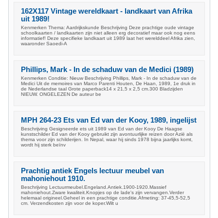
162X117 Vintage wereldkaart - landkaart van Afrika
uit 1989!
Kenmerken Thema: Aardrijkskunde Beschrijving Deze prachtige oude vintage
schoolkaarten / landkaarten zijn niet alleen erg decoratief maar ook nog eens
informatief! Deze specifieke landkaart uit 1989 laat het werelddeel Afrika zien,
waaronder Saoedi-A
Phillips, Mark - In de schaduw van de Medici (1989)
Kenmerken Conditie: Nieuw Beschrijving Phillips, Mark - In de schaduw van de
Medici Uit de memoires van Marco Parenti Houten, De Haan, 1989, 1e druk in
de Nederlandse taal Grote paperback14 x 21,5 x 2,5 cm.300 Bladzijden
NIEUW. ONGELEZEN De auteur be
MPH 264-23 Ets van Ed van der Kooy, 1989, ingelijst
Beschrijving Gesigneerde ets uit 1989 van Ed van der Kooy De Haagse
kunstschilder Ed van der Kooy gebruikt zijn avontuurlijke reizen door Azië als
thema voor zijn schilderijen. In Nepal, waar hij sinds 1978 bijna jaarlijks komt,
wordt hij sterk beïnv
Prachtig antiek Engels lectuur meubel van
mahoniehout 1910.
Beschrijving Lectuurmeubel.Engeland.Antiek.1900-1920.Massief
mahoniehout.Zware kwaliteit.Knopjes op de lade's zijn vervangen.Verder
helemaal origineel.Geheel in een prachtige conditie.Afmeting: 37-45,5-52,5
cm. Verzendkosten zijn voor de koper.Wilt u