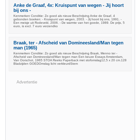
Anke de Graaf, 4x: Kruispunt van wegen - Jij hoort
bij ons -
Kenmerken Conditie: Zo goed als nieuw Beschrijving Anke de Graaf, 4
gebonden boeken: - Kruispunt van wegen, 2003. - Jij hoort bij ons, 1991. -
Een meisje uit Rodeveld, 2006. - De warmte van het goede, 1989. De prijs, 5
euro, is excl. 7 euro verzendko
Braak, ter - Afscheid van Domineesland/Man tegen
man (1965)
Kenmerken Conditie: Zo goed als nieuw Beschrijving Braak, Menno ter -
Afscheid van Domineesland/Man tegen man Een keuze Essays Amsterdam,
Van Oorschot, 1965 STOA Reeks Paperback met stofomslag12,5 x 20 cm.128
Bladzijden GOEDOmslag licht verkleurdStem
Advertentie