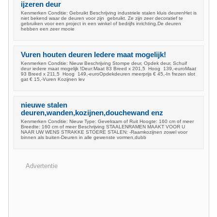
ijzeren deur
Kenmerken Conditie: Gebruikt Beschrijving industriele stalen kluis deurenHet is
niet bekend waar de deuren voor zijn gebruikt. Ze zijn zeer decoratief te
gebruiken voor een project in een winkel of bedrijfs inrichting.De deuren
hebben een zeer mooie
Vuren houten deuren Iedere maat mogelijk!
Kenmerken Conditie: Nieuw Beschrijving Stompe deur, Opdek deur, Schuif
deur iedere maat mogelijk !Deur:Maat 83 Breed x 201,5 Hoog 139,-euroMaat
93 Breed x 211,5 Hoog 149,-euroOpdekdeuren meerprijs € 45,-In frezen slot
gat € 15,-Vuren Kozijnen lev
nieuwe stalen
deuren,wanden,kozijnen,douchewand enz
Kenmerken Conditie: Nieuw Type: Gevelraam of Ruit Hoogte: 160 cm of meer
Breedte: 160 cm of meer Beschrijving STAALENRAMEN MAAKT VOOR U
NAAR UW WENS STRAKKE STOERE STALEN: -Raamkozijnen zowel voor
binnen als buiten-Deuren in alle gewenste vormen,dubb
Advertentie