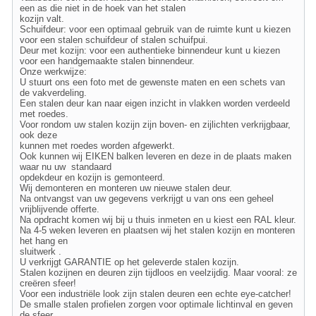
een as die niet in de hoek van het stalen
kozijn valt.
Schuifdeur: voor een optimaal gebruik van de ruimte kunt u kiezen
voor een stalen schuifdeur of stalen schuifpui.
Deur met kozijn: voor een authentieke binnendeur kunt u kiezen
voor een handgemaakte stalen binnendeur.
Onze werkwijze:
U stuurt ons een foto met de gewenste maten en een schets van
de vakverdeling.
Een stalen deur kan naar eigen inzicht in vlakken worden verdeeld
met roedes.
Voor rondom uw stalen kozijn zijn boven- en zijlichten verkrijgbaar,
ook deze
kunnen met roedes worden afgewerkt.
Ook kunnen wij EIKEN balken leveren en deze in de plaats maken
waar nu uw standaard
opdekdeur en kozijn is gemonteerd.
Wij demonteren en monteren uw nieuwe stalen deur.
Na ontvangst van uw gegevens verkrijgt u van ons een geheel
vrijblijvende offerte.
Na opdracht komen wij bij u thuis inmeten en u kiest een RAL kleur.
Na 4-5 weken leveren en plaatsen wij het stalen kozijn en monteren
het hang en
sluitwerk .
U verkrijgt GARANTIE op het geleverde stalen kozijn.
Stalen kozijnen en deuren zijn tijdloos en veelzijdig. Maar vooral: ze
creëren sfeer!
Voor een industriële look zijn stalen deuren een echte eye-catcher!
De smalle stalen profielen zorgen voor optimale lichtinval en geven
de sfeer