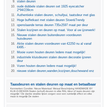
stalen deuren
oude dubbele stalen deuren set 1925 eyecatcher
2*94/239cm
Authentieke stalen deuren, schuifpui, taatsdeur met glas
Hoge buffetkast met stalen deuren Stoer&Trendy
openslaande terras deuren 735x2597 maat per deur
Stalen kozijnen en deuren op maat. Voor al uw ijzerwerk!
Nieuwe stalen deuren buitendeuren voordeuren
huisdeuren
Aktie stalen deuren voordeuren van €2250 nu al vanaf
€495.-
Mooie vuren houten deuren Iedere maat mogelijk!
industriele kluisdeuren stalen deuren decoratie ijzeren
deur
Vuren houten deuren Iedere maat mogelijk!
nieuwe stalen deuren,wanden,kozijnen,douchewand enz
Taasdeuren en stalen deuren op maat en betaalbaar
Kenmerken Conditie: Nieuw Materiaal: Metaal Beschrijving HANDMADE BY
KLIK-O-DESIGN Stalen (schuif) deuren in elke RAL kleur of taats deuren zijn
mogelijk ! De slanke strakke lijnen zorgen voor een ruimtelijk effect en elke
maat is mogelijk De stalen