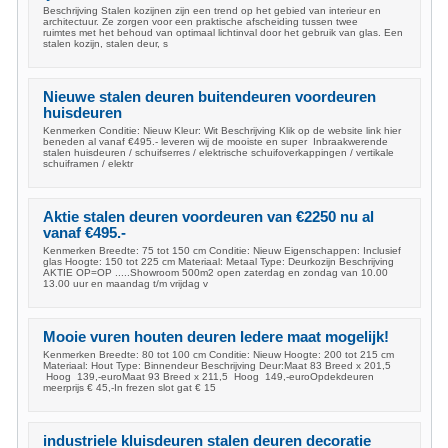
Beschrijving Stalen kozijnen zijn een trend op het gebied van interieur en
architectuur. Ze zorgen voor een praktische afscheiding tussen twee
ruimtes met het behoud van optimaal lichtinval door het gebruik van glas. Een
stalen kozijn, stalen deur, s
Nieuwe stalen deuren buitendeuren voordeuren
huisdeuren
Kenmerken Conditie: Nieuw Kleur: Wit Beschrijving Klik op de website link hier
beneden al vanaf €495.- leveren wij de mooiste en super Inbraakwerende
stalen huisdeuren / schuifserres / elektrische schuifoverkappingen / vertikale
schuiframen / elektr
Aktie stalen deuren voordeuren van €2250 nu al
vanaf €495.-
Kenmerken Breedte: 75 tot 150 cm Conditie: Nieuw Eigenschappen: Inclusief
glas Hoogte: 150 tot 225 cm Materiaal: Metaal Type: Deurkozijn Beschrijving
AKTIE OP=OP .....Showroom 500m2 open zaterdag en zondag van 10.00
13.00 uur en maandag t/m vrijdag v
Mooie vuren houten deuren Iedere maat mogelijk!
Kenmerken Breedte: 80 tot 100 cm Conditie: Nieuw Hoogte: 200 tot 215 cm
Materiaal: Hout Type: Binnendeur Beschrijving Deur:Maat 83 Breed x 201,5
Hoog 139,-euroMaat 93 Breed x 211,5 Hoog 149,-euroOpdekdeuren
meerprijs € 45,-In frezen slot gat € 15
industriele kluisdeuren stalen deuren decoratie