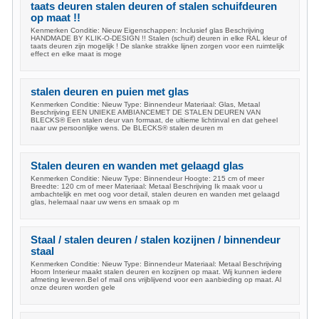
taats deuren stalen deuren of stalen schuifdeuren
op maat !!
Kenmerken Conditie: Nieuw Eigenschappen: Inclusief glas Beschrijving
HANDMADE BY KLIK-O-DESIGN !! Stalen (schuif) deuren in elke RAL kleur of
taats deuren zijn mogelijk ! De slanke strakke lijnen zorgen voor een ruimtelijk
effect en elke maat is moge
stalen deuren en puien met glas
Kenmerken Conditie: Nieuw Type: Binnendeur Materiaal: Glas, Metaal
Beschrijving EEN UNIEKE AMBIANCEMET DE STALEN DEUREN VAN
BLECKS® Een stalen deur van formaat, de ultieme lichtinval en dat geheel
naar uw persoonlijke wens. De BLECKS® stalen deuren m
Stalen deuren en wanden met gelaagd glas
Kenmerken Conditie: Nieuw Type: Binnendeur Hoogte: 215 cm of meer
Breedte: 120 cm of meer Materiaal: Metaal Beschrijving Ik maak voor u
ambachtelijk en met oog voor detail, stalen deuren en wanden met gelaagd
glas, helemaal naar uw wens en smaak op m
Staal / stalen deuren / stalen kozijnen / binnendeur
staal
Kenmerken Conditie: Nieuw Type: Binnendeur Materiaal: Metaal Beschrijving
Hoorn Interieur maakt stalen deuren en kozijnen op maat. Wij kunnen iedere
afmeting leveren.Bel of mail ons vrijblijvend voor een aanbieding op maat. Al
onze deuren worden gele