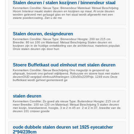
Stalen deuren / stalen kozijnen / binnendeur staal
Kenmerken Conditie: Nieuw Type: Binnendeur Materiaal: Metaal Beschrijving
Hoorn Interieur maakt stalen deuren en kozijnen op maat. Al onze deuren
worden geleverd met gelaagd glas en het staal wordt afgewerkt met een
zwarte poedercoating. Ziet u de mo
Stalen deuren, designdeuren
Kenmerken Conditie: Nieuw Type: Binnendeur Hoogte: 200 tot 215 cm
Breedte: 80 tot 100 cm Materiaal: Metaal Beschrijving Stalen deuren en
kozijnen zijn in de huidige ontwikkeling van de architectuur, mateloos populair.
Onze stalen deuren zijn door hun
Stoere Buffetkast oud elmhout met stalen deuren
Kenmerken Conditie: Nieuw Beschrijving Ons magazijn is geopend op
afspraak, bezoek ons geheel vrijblijvend. Robuuste en stoere kast met stalen
deurenOUD vergrijsd elmhoutAfmetingen 130x50x220Prijs: 1249 euro Deze
buffetkast wordt geheel gemonteerd ge
stalen deuren
Kenmerken Conditie: Zo goed als nieuw Type: Buitendeur Hoogte: 215 cm of
meer Breedte: 100 tot 120 cm Materiaal: Metaal Beschrijving 5 stalen deuren
met kozijn, brandwerend, hoogte, 3 st 2 m 45 en 2 st 2 m 37, breedte van de
deuren 101 cmzeer goede
oude dubbele stalen deuren set 1925 eyecatcher
2*94/239cm