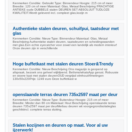
Kenmerken Conditie: Gebruikt Type: Binnendeur Hoogte: 215 cm of meer
Breedte: 120 cm of meer Materiaal: Glas, Metaal Beschrijving PRACHTIGE
ANTIEKE oude DUBBELE stalen DEUREN SET ABSOLUUT TIJDLOZE
KWALITEIT.Wordt geleverd incl. compleet glas,kozijn m
Authentieke stalen deuren, schuifpui, taatsdeur met
glas
Kenmerken Conditie: Nieuw Type: Binnendeur Materiaal: Glas, Metaal
Beschrijving Authentieke stalen deuren, taatsdeuren en scheidingswanden
met glas.Een echte eyecatcher voor zowel een landelijk als modern interieur!
Onze deuren zijn in verschillende
Hoge buffetkast met stalen deuren Stoer&Trendy
Kenmerken Conditie: Nieuw Beschrijving Ons magazijn is geopend op
afspraak, bezoek ons geheel vrijblijvend. Bel/sms/whatsApp gerust. Robuuste
en stoere kast met stalen deurenOUD vergrijsd elmhoutAfmetingen
130x50x220Prijs: 1249 euro Deze buffetkast w
openslaande terras deuren 735x2597 maat per deur
Kenmerken Conditie: Nieuw Type: Buitendeur Hoogte: 215 cm of meer
Breedte: Minder dan 80 cm Materiaal: Hout Beschrijving openslaande terras
deuren 735x2597 maat per deurMerbau deuren wit voorgegrondisolatieglas
geschiktincl. complete terras sluiting,
Stalen kozijnen en deuren op maat. Voor al uw
ijzerwerk!