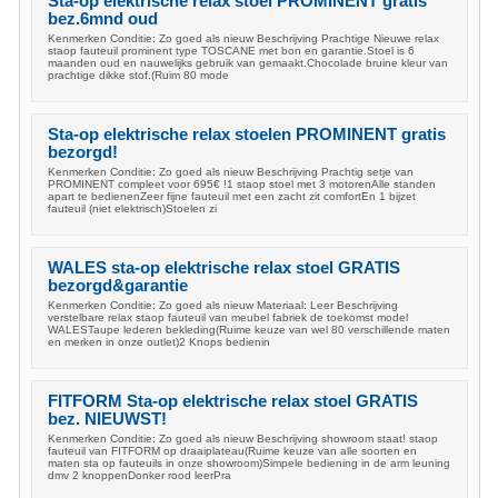
Sta-op elektrische relax stoel PROMINENT gratis
bez.6mnd oud
Kenmerken Conditie: Zo goed als nieuw Beschrijving Prachtige Nieuwe relax
staop fauteuil prominent type TOSCANE met bon en garantie.Stoel is 6
maanden oud en nauwelijks gebruik van gemaakt.Chocolade bruine kleur van
prachtige dikke stof.(Ruim 80 mode
Sta-op elektrische relax stoelen PROMINENT gratis
bezorgd!
Kenmerken Conditie: Zo goed als nieuw Beschrijving Prachtig setje van
PROMINENT compleet voor 695€ !1 staop stoel met 3 motorenAlle standen
apart te bedienenZeer fijne fauteuil met een zacht zit comfortEn 1 bijzet
fauteuil (niet elektrisch)Stoelen zi
WALES sta-op elektrische relax stoel GRATIS
bezorgd&garantie
Kenmerken Conditie: Zo goed als nieuw Materiaal: Leer Beschrijving
verstelbare relax staop fauteuil van meubel fabriek de toekomst model
WALESTaupe lederen bekleding(Ruime keuze van wel 80 verschillende maten
en merken in onze outlet)2 Knops bedienin
FITFORM Sta-op elektrische relax stoel GRATIS
bez. NIEUWST!
Kenmerken Conditie: Zo goed als nieuw Beschrijving showroom staat! staop
fauteuil van FITFORM op draaiplateau(Ruime keuze van alle soorten en
maten sta op fauteuils in onze showroom)Simpele bediening in de arm leuning
dmv 2 knoppenDonker rood leerPra