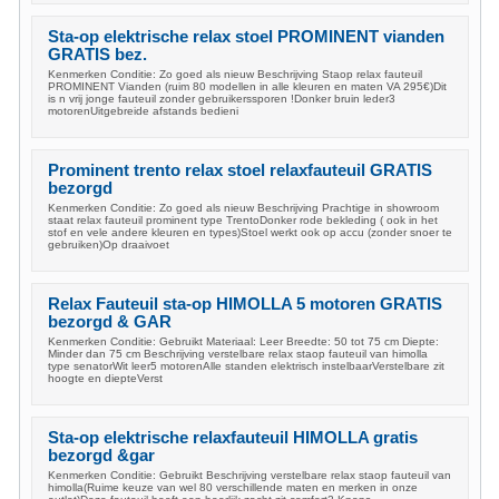
Sta-op elektrische relax stoel PROMINENT vianden
GRATIS bez.
Kenmerken Conditie: Zo goed als nieuw Beschrijving Staop relax fauteuil
PROMINENT Vianden (ruim 80 modellen in alle kleuren en maten VA 295€)Dit
is n vrij jonge fauteuil zonder gebruikerssporen !Donker bruin leder3
motorenUitgebreide afstands bedieni
Prominent trento relax stoel relaxfauteuil GRATIS
bezorgd
Kenmerken Conditie: Zo goed als nieuw Beschrijving Prachtige in showroom
staat relax fauteuil prominent type TrentoDonker rode bekleding ( ook in het
stof en vele andere kleuren en types)Stoel werkt ook op accu (zonder snoer te
gebruiken)Op draaivoet
Relax Fauteuil sta-op HIMOLLA 5 motoren GRATIS
bezorgd & GAR
Kenmerken Conditie: Gebruikt Materiaal: Leer Breedte: 50 tot 75 cm Diepte:
Minder dan 75 cm Beschrijving verstelbare relax staop fauteuil van himolla
type senatorWit leer5 motorenAlle standen elektrisch instelbaarVerstelbare zit
hoogte en diepteVerst
Sta-op elektrische relaxfauteuil HIMOLLA gratis
bezorgd &gar
Kenmerken Conditie: Gebruikt Beschrijving verstelbare relax staop fauteuil van
himolla(Ruime keuze van wel 80 verschillende maten en merken in onze