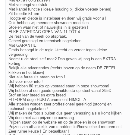
Met extra hoofd kussen
Met verlengd voetstuk
Met kantel functie ( ideale houding bij dikke voeten/ benen)
Zit breedte 51 cm
Hoogte en diepte is instelbaar en doen wij gratis voor u !
Ook hebben wij meerdere showroom modellen
Stoelen waar niet of nauwelijks in is gezeten !
ELKE ZATERDAG OPEN VAN 11 TOT 4
De rest van de week op afspraak.
Geheel gereinigd en technisch nagekeken
Met GARANTIE
Gratis bezorgd in de regio Utrecht en verder tegen kleine
vergoeding
Neemt u de stoel zelf mee? Dan geven wij nog is een EXTRA
korting !
Bekijk alle advertenties (rechts boven op de naam DE ZETEL
klikken in het blauw)
Niet alle fauteuils staan op foto !
Bel voor meer info !
Wij hebben 80 stuks op vooraad staan in onze showroom!
Wij hebben al een goede gebruikte sta op stoel vanaf 295€
Stof en leer breed en extra breed
FITFORM doge HUKLA prominent HIMOLLA
Alle stoelen worden zeer proffesioneel gereinigd (stoom) en
technisch nagekeken !
Wij maken de foto s buiten dus geen verassing als u komt kijken!
Wij doen niet aan prijzen op aanvraag.....
Prijzen staan op de website en op de stoelen in de showroom!
Prijzen zijn afhankelijk van staat/leeftijd/hoeveelheid motoren ect.
Zeer ruime keuze ! En betaalbaar !