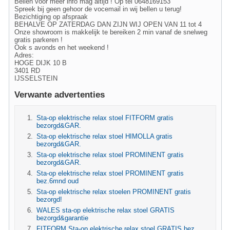
Bellen voor meer info mag altijd ! Op tel 0648169153
Spreek bij geen gehoor de vocemail in wij bellen u terug!
Bezichtiging op afspraak
BEHALVE OP ZATERDAG DAN ZIJN WIJ OPEN VAN 11 tot 4
Onze showroom is makkelijk te bereiken 2 min vanaf de snelweg
gratis parkeren !
Ook s avonds en het weekend !
Adres:
HOGE DIJK 10 B
3401 RD
IJSSELSTEIN
Verwante advertenties
Sta-op elektrische relax stoel FITFORM gratis
bezorgd&GAR.
Sta-op elektrische relax stoel HIMOLLA gratis
bezorgd&GAR.
Sta-op elektrische relax stoel PROMINENT gratis
bezorgd&GAR.
Sta-op elektrische relax stoel PROMINENT gratis
bez.6mnd oud
Sta-op elektrische relax stoelen PROMINENT gratis
bezorgd!
WALES sta-op elektrische relax stoel GRATIS
bezorgd&garantie
FITFORM Sta-op elektrische relax stoel GRATIS bez.