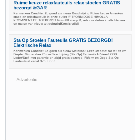
Ruime keuze relaxfauteuils relax stoelen GRATIS
bezorgd &GAR
Kenmerken Conditie: Zo goed als nieuw Beschrijving Ruime keuze A merken
staop en relaxfauteuils in onze outlet !FITFORM DOGE HIMOLLA
PROMINENT DE TOEKOMST Ruim 80 staop &; relax modellen in alle kleuren
en maten van nieuw tot gebruikt!Kom is vrijblij
Sta Op Stoelen Fauteuils GRATIS BEZORGD!
Elektrische Relax
Kenmerken Conditie: Zo goed als nieuw Materiaal: Leer Breedte: 50 tot 75 cm
Diepte: Minder dan 75 cm Beschrijving (Sta Op) Fauteuils Al Vanaf €299
Leder/Stof met garantie en altijd gratis bezorgd! Fitform en Doge Sta Op
Fauteuils al vanaf 375! Bnr Z
Advertentie