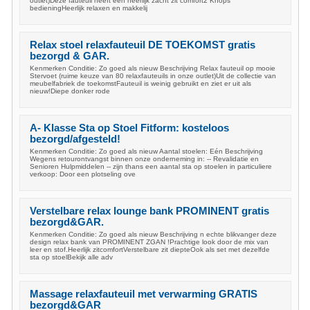
outlet)Deze fauteuil heeft een heerlijk zacht zit comfort2 Knops
bedieningHeerlijk relaxen en makkelij
Relax stoel relaxfauteuil DE TOEKOMST gratis
bezorgd & GAR.
Kenmerken Conditie: Zo goed als nieuw Beschrijving Relax fauteuil op mooie
Stervoet (ruime keuze van 80 relaxfauteuils in onze outlet)Uit de collectie van
meubelfabriek de toekomstFauteuil is weinig gebruikt en ziet er uit als
nieuw!Diepe donker rode
A- Klasse Sta op Stoel Fitform: kosteloos
bezorgd/afgesteld!
Kenmerken Conditie: Zo goed als nieuw Aantal stoelen: Eén Beschrijving
Wegens retourontvangst binnen onze onderneming in: -- Revalidatie en
Senioren Hulpmiddelen -- zijn thans een aantal sta op stoelen in particuliere
verkoop: Door een plotseling ove
Verstelbare relax lounge bank PROMINENT gratis
bezorgd&GAR.
Kenmerken Conditie: Zo goed als nieuw Beschrijving n echte blikvanger deze
design relax bank van PROMINENT ZGAN !Prachtige look door de mix van
leer en stof.Heerlijk zitcomfortVerstelbare zit diepteOok als set met dezelfde
sta op stoelBekijk alle adv
Massage relaxfauteuil met verwarming GRATIS
bezorgd&GAR