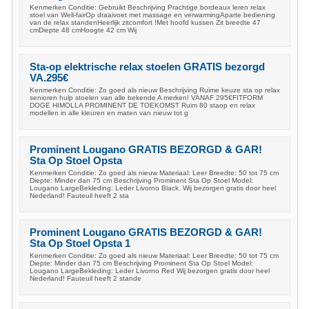
Kenmerken Conditie: Gebruikt Beschrijving Prachtige bordeaux leren relax
stoel van Well-fairOp draaivoet met massage en verwarmingAparte bediening
van de relax standenHeerlijk zitcomfort !Met hoofd kussen Zit breedte 47
cmDiepte 48 cmHoogte 42 cm Wij
Sta-op elektrische relax stoelen GRATIS bezorgd
VA.295€
Kenmerken Conditie: Zo goed als nieuw Beschrijving Ruime keuze sta op relax
senioren hulp stoelen van alle bekende A merken! VANAF 295€FITFORM
DOGE HIMOLLA PROMINENT DE TOEKOMST Ruim 80 staop en relax
modellen in alle kleuren en maten van nieuw tot g
Prominent Lougano GRATIS BEZORGD & GAR!
Sta Op Stoel Opsta
Kenmerken Conditie: Zo goed als nieuw Materiaal: Leer Breedte: 50 tot 75 cm
Diepte: Minder dan 75 cm Beschrijving Prominent Sta Op Stoel Model:
Lougano LargeBekleding: Leder Livorno Black. Wij bezorgen gratis door heel
Nederland! Fauteuil heeft 2 sta
Prominent Lougano GRATIS BEZORGD & GAR!
Sta Op Stoel Opsta 1
Kenmerken Conditie: Zo goed als nieuw Materiaal: Leer Breedte: 50 tot 75 cm
Diepte: Minder dan 75 cm Beschrijving Prominent Sta Op Stoel Model:
Lougano LargeBekleding: Leder Livorno Red Wij bezorgen gratis door heel
Nederland! Fauteuil heeft 2 stande