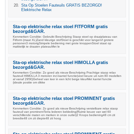
Sta Op Stoelen Fauteuils GRATIS BEZORGD!
Elektrische Relax
Sta-op elektrische relax stoel FITFORM gratis
bezorgd&GAR.
Kenmerken Conditie: Gebruikt Beschrijving Staop stoel op draaiplateau van
Fitform (maat XL)Zand kleurige stofStoel is geschikt voor lange/of grotere
personen3 motorigSimpele bediening met grote knoppenStoel staat op
makkelijk te draaien plateauMet le
Sta-op elektrische relax stoel HIMOLLA gratis
bezorgd&GAR.
Kenmerken Conditie: Zo goed als nieuw Beschrijving Prachtige staop relax
fauteuil HIMOLLA 3 motoren incl.kantel functie(veel keuze uit ruim 80 modellen
al vanaf 295€)Geheel van leer in een licht beige kleurMet kantel functie
(ideale positie om dikke
Sta-op elektrische relax stoel PROMINENT gratis
bezorgd&GAR.
Kenmerken Conditie: Zo goed als nieuw Beschrijving verstelbare relax staop
fauteuil van prominentTerra lederen bekleding(Ruime keuze van wel 60
verschillende maten en merken in onze outlet)2 Knops bediening48 cm zit
breedte48 cm zit diepte48 zit hoog