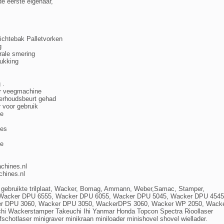
e eerste eigenaar,
ichtebak Palletvorken
g
rale smering
ukking
 .
or veegmachine
derhoudsbeurt gehad
r voor gebruik
ne
es
e
chines.nl
hines.nl
ten, gebruikte trilplaat, Wacker, Bomag, Ammann, Weber,Samac, Stamper,
 Wacker DPU 6555, Wacker DPU 6055, Wacker DPU 5045, Wacker DPU 4545
r DPU 3060, Wacker DPU 3050, WackerDPS 3060, Wacker WP 2050, Wack
chi Wackerstamper Takeuchi Ihi Yanmar Honda Topcon Spectra Rioollaser
fschotlaser minigraver minikraan miniloader minishovel shovel wiellader.