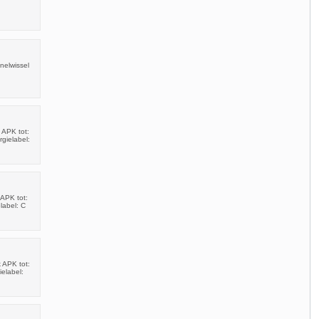
nelwissel
 APK tot:
gielabel:
APK tot:
label: C
 APK tot:
elabel: