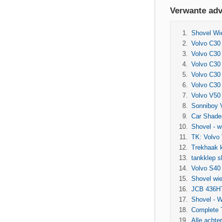
Verwante adv
Shovel Wie
Volvo C30 
Volvo C30 
Volvo C30 
Volvo C30
Volvo C30 
Volvo V50 
Sonniboy 
Car Shades
Shovel - w
TK: Volvo 
Trekhaak k
tankklep 
Volvo S40 
Shovel wie
JCB 436HT
Shovel - W
Complete 
Alle achte