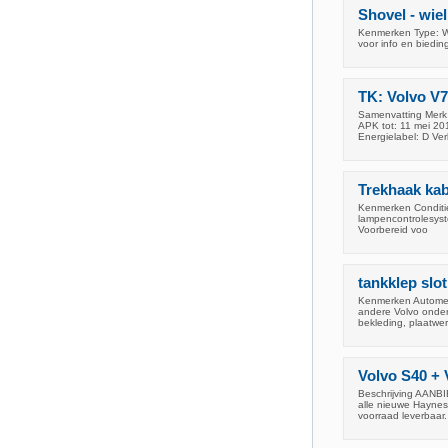
Shovel - wie
Kenmerken Type: Wie
voor info en biedi
TK: Volvo V7
Samenvatting Merk 
APK tot: 11 mei 20
Energielabel: D Ver
Trekhaak kab
Kenmerken Conditie
lampencontrolesyste
Voorbereid voo
tankklep slo
Kenmerken Automerk
andere Volvo onder
bekleding, plaatwer
Volvo S40 + 
Beschrijving AAN
alle nieuwe Haynes
voorraad leverbaar