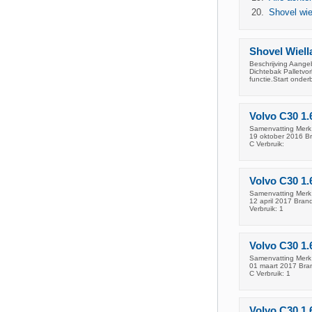
Shovel wie
Shovel Wiell
Beschrijving Aange
Dichtebak Palletv
functie.Start onder
Volvo C30 1.
Samenvatting Merk 
19 oktober 2016 Br
C Verbruik:
Volvo C30 1.
Samenvatting Merk 
12 april 2017 Bran
Verbruik: 1
Volvo C30 1.
Samenvatting Merk 
01 maart 2017 Bran
C Verbruik: 1
Volvo C30 1.