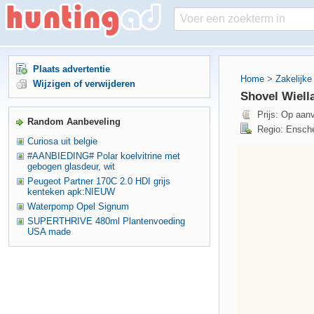
Plaats advertentie
Home
>
Zakelijke
Wijzigen of verwijderen
Shovel Wiell
Prijs: Op aan
Random Aanbeveling
Regio: Ensche
Curiosa uit belgie
#AANBIEDING# Polar koelvitrine met
gebogen glasdeur, wit
Peugeot Partner 170C 2.0 HDI grijs
kenteken apk:NIEUW
Waterpomp Opel Signum
SUPERTHRIVE 480ml Plantenvoeding
USA made