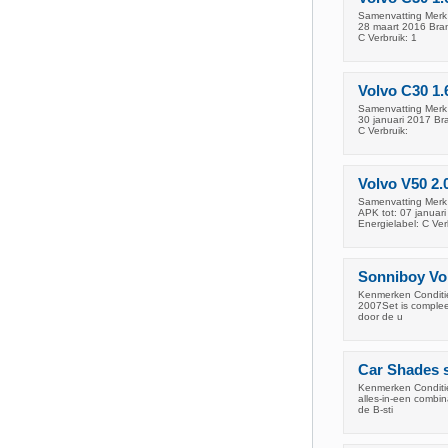
Samenvatting Merk 
28 maart 2016 Bran
C Verbruik: 1
Volvo C30 1.
Samenvatting Merk 
30 januari 2017 Br
C Verbruik:
Volvo V50 2.
Samenvatting Merk 
APK tot: 07 januar
Energielabel: C Ver
Sonniboy Vol
Kenmerken Conditie
2007Set is compleet
door de u
Car Shades s
Kenmerken Conditie
alles-in-een combin
de B-sti