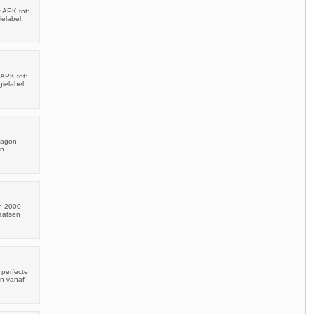
 APK tot:
elabel:
APK tot:
ielabel:
wagon
en
n 2000-
laatsen
 perfecte
en vanaf