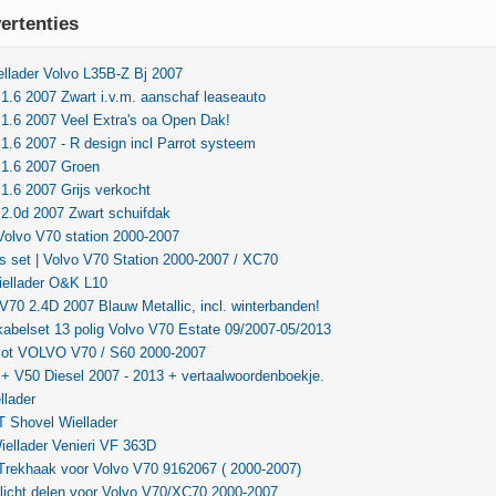
ertenties
llader Volvo L35B-Z Bj 2007
1.6 2007 Zwart i.v.m. aanschaf leaseauto
1.6 2007 Veel Extra's oa Open Dak!
1.6 2007 - R design incl Parrot systeem
 1.6 2007 Groen
1.6 2007 Grijs verkocht
2.0d 2007 Zwart schuifdak
Volvo V70 station 2000-2007
 set | Volvo V70 Station 2000-2007 / XC70
iellader O&K L10
V70 2.4D 2007 Blauw Metallic, incl. winterbanden!
abelset 13 polig Volvo V70 Estate 09/2007-05/2013
slot VOLVO V70 / S60 2000-2007
+ V50 Diesel 2007 - 2013 + vertaalwoordenboekje.
llader
 Shovel Wiellader
iellader Venieri VF 363D
Trekhaak voor Volvo V70 9162067 ( 2000-2007)
rlicht delen voor Volvo V70/XC70 2000-2007