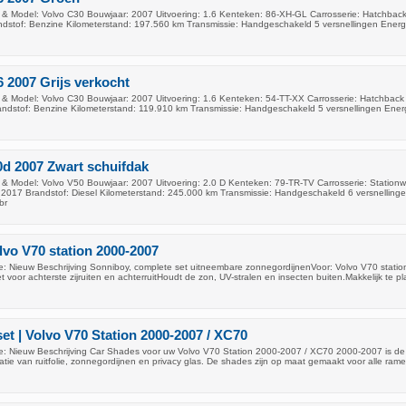
& Model: Volvo C30 Bouwjaar: 2007 Uitvoering: 1.6 Kenteken: 86-XH-GL Carrosserie: Hatchback
dstof: Benzine Kilometerstand: 197.560 km Transmissie: Handgeschakeld 5 versnellingen Energi
6 2007 Grijs verkocht
& Model: Volvo C30 Bouwjaar: 2007 Uitvoering: 1.6 Kenteken: 54-TT-XX Carrosserie: Hatchback 
andstof: Benzine Kilometerstand: 119.910 km Transmissie: Handgeschakeld 5 versnellingen Energ
0d 2007 Zwart schuifdak
& Model: Volvo V50 Bouwjaar: 2007 Uitvoering: 2.0 D Kenteken: 79-TR-TV Carrosserie: Station
i 2017 Brandstof: Diesel Kilometerstand: 245.000 km Transmissie: Handgeschakeld 6 versnelling
br
vo V70 station 2000-2007
: Nieuw Beschrijving Sonniboy, complete set uitneembare zonnegordijnenVoor: Volvo V70 statio
 voor achterste zijruiten en achterruitHoudt de zon, UV-stralen en insecten buiten.Makkelijk te p
et | Volvo V70 Station 2000-2007 / XC70
: Nieuw Beschrijving Car Shades voor uw Volvo V70 Station 2000-2007 / XC70 2000-2007 is de
atie van ruitfolie, zonnegordijnen en privacy glas. De shades zijn op maat gemaakt voor alle ram