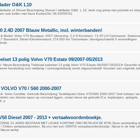
llader O&K L10
llader of Shovel Beschrijving Shovel / wiellader O&K. L 10. werk nog prima met puinriek en inleg
ngen aub bellen met frans KustersTel. 06-53559761
0 2.4D 2007 Blauw Metallic, incl. winterbanden!
& Model: Volvo V70 Bouwjaar: 2007 Uitvoering: 2.4 D Kenteken: 71-XF-LH Carrosserie: Station
17 Brandstof: Diesel Kilometerstand: 274.000 km Transmissie: Handgeschakeld 5 versnellingen
bruik:
elset 13 polig Volvo V70 Estate 09/2007-05/2013
: Nieuw Beschrijving Trekhaak kabelset 13 polig Volvo V70 Estate 09/2007-05/2013• Geschikt v
em• Aansluiting voor mistlamp / voertuigmistlamp wordt uitgeschakeld• Voorzien van originele st
t VOLVO V70 / S60 2000-2007
: Volvo Conditie: Gebruikt Beschrijving Tankklepslot Volvo V70/S60 2000-2007 Ook hebben we
delen van diverse types op voorraad liggen, zowel nieuw als gebruikt.O.a. koplampen, spiegels,
k, p
V50 Diesel 2007 - 2013 + vertaalwoordenboekje.
BIEDING 10 JARIG BESTAAN MET LEUKE KORTING !!WIJ BETALEN DE BTW. Deze aanbieding is
 / Chilton werkplaatsboeken. Bij ons met een GRATIS vertaalwoordenboekje. Nieuw in de folie uit
. Nieuw werkp