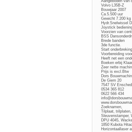
Aangeboden van d
Volvo L35B-Z
Bouwjaar 2007
Ca.5.500 uur
Gewicht 7.200 kg
Hydr.Snelwissel D
Joystick bedienin
Voorzien van cent
BSS Dansonderdr
Brede banden
3de functie.
Start onderbreking
Voorbereiding vo
Heeft net een on
Boeken erbij Klaa
Zeer nette machi
Prijs is excl.Btw
Dors Bouwmachin
De Giem 20
7547 SV Ensched
0534 365 812
0622 566 434
info@dorsbouwma
www.dorsbouwmac
Zoeknamen,
Tilplaat, trilpla
Sleuvenstamper,
DPU 4045, Wacke
1850 Kubota Hita
Horizontaallaser a