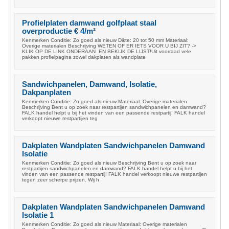
Profielplaten damwand golfplaat staal
overproductie € 4/m²
Kenmerken Conditie: Zo goed als nieuw Dikte: 20 tot 50 mm Materiaal:
Overige materialen Beschrijving WETEN OF ER IETS VOOR U BIJ ZIT? ->
KLIK OP DE LINK ONDERAAN EN BEKIJK DE LIJST!Uit voorraad vele
pakken profielpagina zowel dakplaten als wandplate
Sandwichpanelen, Damwand, Isolatie,
Dakpanplaten
Kenmerken Conditie: Zo goed als nieuw Materiaal: Overige materialen
Beschrijving Bent u op zoek naar restpartijen sandwichpanelen en damwand?
FALK handel helpt u bij het vinden van een passende restpartij! FALK handel
verkoopt nieuwe restpartijen teg
Dakplaten Wandplaten Sandwichpanelen Damwand
Isolatie
Kenmerken Conditie: Zo goed als nieuw Beschrijving Bent u op zoek naar
restpartijen sandwichpanelen en damwand? FALK handel helpt u bij het
vinden van een passende restpartij! FALK handel verkoopt nieuwe restpartijen
tegen zeer scherpe prijzen. Wij h
Dakplaten Wandplaten Sandwichpanelen Damwand
Isolatie 1
Kenmerken Conditie: Zo goed als nieuw Materiaal: Overige materialen