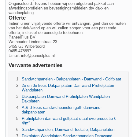
Ongeisoleerd. Tevens hebben wij een uitgebreid pakket aan
afwerkingsprofielen en bevestigingsmiddelen tbv dak- en
wandbeplating.
Offerte
Indien u een vrijblijvende offerte wil ontvangen, geef dan de maten
van het dak/wand op en wij zullen zorgen voor een passende
offerte, inclusief de benodigde toebehoren.
PaneelPlus BV
Wethouder Lindersstraat 23
5455 GJ Wilbertoord
0485-478897
Email:
info@paneelplus.nl
Verwante advertenties
Sandwichpanelen - Dakpanplaten - Damwand - Golfplaat
2e en 3e keus Dakpanplaten Damwand Profielplaten
Wandplaten
Dakpanplaten Damwand Profielplaten Wandplaten
Dakplaten
A & B-keus sandwichpanelen golf- damwand-
dakpanplaten
Profielplaten damwand golfplaat staal overproductie €
4/m²
Sandwichpanelen, Damwand, Isolatie, Dakpanplaten
Dakplaten Wandplaten Sandwichpanelen Damwand