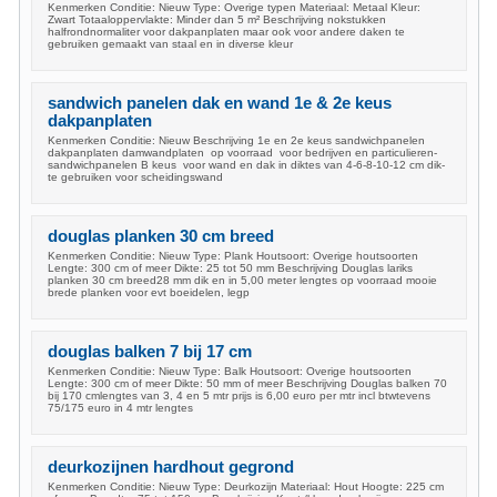
Kenmerken Conditie: Nieuw Type: Overige typen Materiaal: Metaal Kleur:
Zwart Totaaloppervlakte: Minder dan 5 m² Beschrijving nokstukken
halfrondnormaliter voor dakpanplaten maar ook voor andere daken te
gebruiken gemaakt van staal en in diverse kleur
sandwich panelen dak en wand 1e & 2e keus
dakpanplaten
Kenmerken Conditie: Nieuw Beschrijving 1e en 2e keus sandwichpanelen
dakpanplaten damwandplaten op voorraad voor bedrijven en particulieren-
sandwichpanelen B keus voor wand en dak in diktes van 4-6-8-10-12 cm dik-
te gebruiken voor scheidingswand
douglas planken 30 cm breed
Kenmerken Conditie: Nieuw Type: Plank Houtsoort: Overige houtsoorten
Lengte: 300 cm of meer Dikte: 25 tot 50 mm Beschrijving Douglas lariks
planken 30 cm breed28 mm dik en in 5,00 meter lengtes op voorraad mooie
brede planken voor evt boeidelen, legp
douglas balken 7 bij 17 cm
Kenmerken Conditie: Nieuw Type: Balk Houtsoort: Overige houtsoorten
Lengte: 300 cm of meer Dikte: 50 mm of meer Beschrijving Douglas balken 70
bij 170 cmlengtes van 3, 4 en 5 mtr prijs is 6,00 euro per mtr incl btwtevens
75/175 euro in 4 mtr lengtes
deurkozijnen hardhout gegrond
Kenmerken Conditie: Nieuw Type: Deurkozijn Materiaal: Hout Hoogte: 225 cm