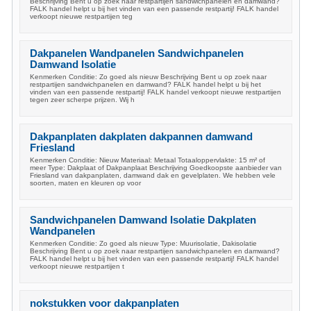
Beschrijving Bent u op zoek naar restpartijen sandwichpanelen en damwand?
FALK handel helpt u bij het vinden van een passende restpartij! FALK handel
verkoopt nieuwe restpartijen teg
Dakpanelen Wandpanelen Sandwichpanelen
Damwand Isolatie
Kenmerken Conditie: Zo goed als nieuw Beschrijving Bent u op zoek naar
restpartijen sandwichpanelen en damwand? FALK handel helpt u bij het
vinden van een passende restpartij! FALK handel verkoopt nieuwe restpartijen
tegen zeer scherpe prijzen. Wij h
Dakpanplaten dakplaten dakpannen damwand
Friesland
Kenmerken Conditie: Nieuw Materiaal: Metaal Totaaloppervlakte: 15 m² of
meer Type: Dakplaat of Dakpanplaat Beschrijving Goedkoopste aanbieder van
Friesland van dakpanplaten, damwand dak en gevelplaten. We hebben vele
soorten, maten en kleuren op voor
Sandwichpanelen Damwand Isolatie Dakplaten
Wandpanelen
Kenmerken Conditie: Zo goed als nieuw Type: Muurisolatie, Dakisolatie
Beschrijving Bent u op zoek naar restpartijen sandwichpanelen en damwand?
FALK handel helpt u bij het vinden van een passende restpartij! FALK handel
verkoopt nieuwe restpartijen t
nokstukken voor dakpanplaten