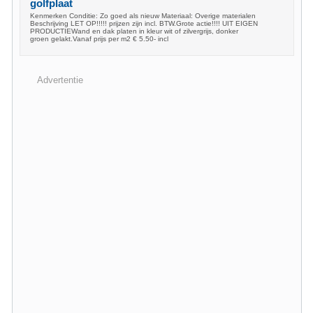
golfplaat
Kenmerken Conditie: Zo goed als nieuw Materiaal: Overige materialen
Beschrijving LET OP!!!!! prijzen zijn incl. BTW.Grote actie!!!! UIT EIGEN
PRODUCTIEWand en dak platen in kleur wit of zilvergrijs, donker
groen gelakt.Vanaf prijs per m2 € 5.50- incl
Advertentie