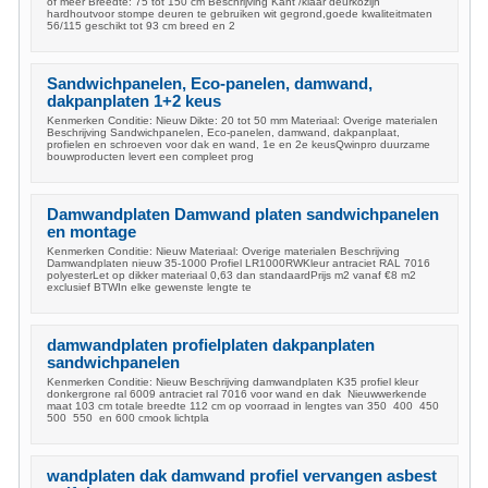
of meer Breedte: 75 tot 150 cm Beschrijving Kant /klaar deurkozijn
hardhoutvoor stompe deuren te gebruiken wit gegrond,goede kwaliteitmaten
56/115 geschikt tot 93 cm breed en 2
Sandwichpanelen, Eco-panelen, damwand,
dakpanplaten 1+2 keus
Kenmerken Conditie: Nieuw Dikte: 20 tot 50 mm Materiaal: Overige materialen
Beschrijving Sandwichpanelen, Eco-panelen, damwand, dakpanplaat,
profielen en schroeven voor dak en wand, 1e en 2e keusQwinpro duurzame
bouwproducten levert een compleet prog
Damwandplaten Damwand platen sandwichpanelen
en montage
Kenmerken Conditie: Nieuw Materiaal: Overige materialen Beschrijving
Damwandplaten nieuw 35-1000 Profiel LR1000RWKleur antraciet RAL 7016
polyesterLet op dikker materiaal 0,63 dan standaardPrijs m2 vanaf €8 m2
exclusief BTWIn elke gewenste lengte te
damwandplaten profielplaten dakpanplaten
sandwichpanelen
Kenmerken Conditie: Nieuw Beschrijving damwandplaten K35 profiel kleur
donkergrone ral 6009 antraciet ral 7016 voor wand en dak Nieuwwerkende
maat 103 cm totale breedte 112 cm op voorraad in lengtes van 350 400 450
500 550 en 600 cmook lichtpla
wandplaten dak damwand profiel vervangen asbest