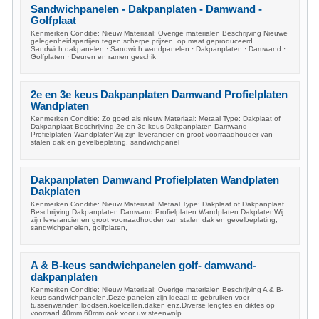
Sandwichpanelen - Dakpanplaten - Damwand -
Golfplaat
Kenmerken Conditie: Nieuw Materiaal: Overige materialen Beschrijving Nieuwe
gelegenheidspartijen tegen scherpe prijzen, op maat geproduceerd. ·
Sandwich dakpanelen · Sandwich wandpanelen · Dakpanplaten · Damwand ·
Golfplaten · Deuren en ramen geschik
2e en 3e keus Dakpanplaten Damwand Profielplaten
Wandplaten
Kenmerken Conditie: Zo goed als nieuw Materiaal: Metaal Type: Dakplaat of
Dakpanplaat Beschrijving 2e en 3e keus Dakpanplaten Damwand
Profielplaten WandplatenWij zijn leverancier en groot voorraadhouder van
stalen dak en gevelbeplating, sandwichpanel
Dakpanplaten Damwand Profielplaten Wandplaten
Dakplaten
Kenmerken Conditie: Nieuw Materiaal: Metaal Type: Dakplaat of Dakpanplaat
Beschrijving Dakpanplaten Damwand Profielplaten Wandplaten DakplatenWij
zijn leverancier en groot voorraadhouder van stalen dak en gevelbeplating,
sandwichpanelen, golfplaten,
A & B-keus sandwichpanelen golf- damwand-
dakpanplaten
Kenmerken Conditie: Nieuw Materiaal: Overige materialen Beschrijving A & B-
keus sandwichpanelen.Deze panelen zijn ideaal te gebruiken voor
tussenwanden,loodsen.koelcellen,daken enz.Diverse lengtes en diktes op
voorraad 40mm 60mm ook voor uw steenwolp