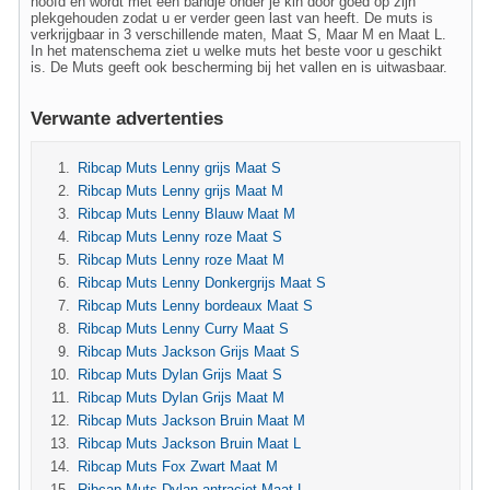
hoofd en wordt met een bandje onder je kin door goed op zijn
plekgehouden zodat u er verder geen last van heeft. De muts is
verkrijgbaar in 3 verschillende maten, Maat S, Maar M en Maat L.
In het matenschema ziet u welke muts het beste voor u geschikt
is. De Muts geeft ook bescherming bij het vallen en is uitwasbaar.
Verwante advertenties
Ribcap Muts Lenny grijs Maat S
Ribcap Muts Lenny grijs Maat M
Ribcap Muts Lenny Blauw Maat M
Ribcap Muts Lenny roze Maat S
Ribcap Muts Lenny roze Maat M
Ribcap Muts Lenny Donkergrijs Maat S
Ribcap Muts Lenny bordeaux Maat S
Ribcap Muts Lenny Curry Maat S
Ribcap Muts Jackson Grijs Maat S
Ribcap Muts Dylan Grijs Maat S
Ribcap Muts Dylan Grijs Maat M
Ribcap Muts Jackson Bruin Maat M
Ribcap Muts Jackson Bruin Maat L
Ribcap Muts Fox Zwart Maat M
Ribcap Muts Dylan antraciet Maat L