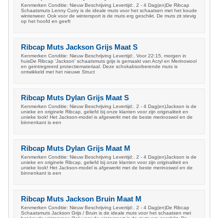
Kenmerken Conditie: Nieuw Beschrijving Levertijd:. 2 - 4 Dag(en)De Ribcap
Schaatsmuts Lenny Curry is de ideale muts voor het schaatsen met het koude
winterweer. Ook voor de wintersport is de muts erg geschikt. De muts zit stevig
op het hoofd en geeft
Ribcap Muts Jackson Grijs Maat S
Kenmerken Conditie: Nieuw Beschrijving Levertijd:. Voor 22:15, morgen in
huisDe Ribcap 'Jackson' schaatsmuts grijs is gemaakt van Acryl en Merinowool
en geintregreerd protectiemateriaal. Deze schokabsorberende muts is
ontwikkeld met het nieuwe Struct
Ribcap Muts Dylan Grijs Maat S
Kenmerken Conditie: Nieuw Beschrijving Levertijd:. 2 - 4 Dag(en)Jackson is de
unieke en originele Ribcap, geliefd bij onze klanten voor zijn originaliteit en
unieke look! Het Jackson-model is afgewerkt met de beste merinoswol en de
binnenkant is een
Ribcap Muts Dylan Grijs Maat M
Kenmerken Conditie: Nieuw Beschrijving Levertijd:. 2 - 4 Dag(en)Jackson is de
unieke en originele Ribcap, geliefd bij onze klanten voor zijn originaliteit en
unieke look! Het Jackson-model is afgewerkt met de beste merinoswol en de
binnenkant is een
Ribcap Muts Jackson Bruin Maat M
Kenmerken Conditie: Nieuw Beschrijving Levertijd:. 2 - 4 Dag(en)De Ribcap
Schaatsmuts Jackson Grijs / Bruin is de ideale muts voor het schaatsen met