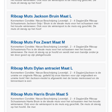
het koude winterweer. Ook voor de wintersport is de muts erg geschikt. De
muts zit stevig op het hoof
Ribcap Muts Jackson Bruin Maat L
Kenmerken Conditie: Nieuw Beschrijving Levertijd:. 2 - 4 Dag(en)De Ribcap
Schaatsmuts Jackson Grijs / Bruin is de ideale muts voor het schaatsen met
het koude winterweer. Ook voor de wintersport is de muts erg geschikt. De
muts zit stevig op het hoof
Ribcap Muts Fox Zwart Maat M
Kenmerken Conditie: Nieuw Beschrijving Levertijd:. 2 - 4 Dag(en)De Ribcap
Schaatsmuts Fox is de ideale muts voor het schaatsen met het koude
winterweer. De must zit stevig op je hoofd en wordt met een bandje onder je
kin door goed op zijn plekgehoude
Ribcap Muts Dylan antraciet Maat L
Kenmerken Conditie: Nieuw Beschrijving Levertijd:. 2 - 4 Dag(en)Jackson is de
unieke en originele Ribcap, geliefd bij onze klanten voor zijn originaliteit en
unieke look! Het Jackson-model is afgewerkt met de beste merinoswol en de
binnenkant is een
Ribcap Muts Harris Bruin Maat S
Kenmerken Conditie: Nieuw Beschrijving Levertijd:. 2 - 4 Dag(en)De Ribcap
Schaatsmuts Harris Bruin is de ideale muts voor het schaatsen met het koude
winterweer. Ook voor de wintersport is de muts erg geschikt. De muts zit stevig
op het hoofd. De mut