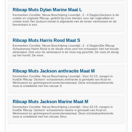
Ribcap Muts Dylan Marine Maat L
Kenmerken Conditie: Nieuw Beschrijving Levertijd:. 2 - 4 Dag(en)Jackson is de
unieke en originele Ribcap, geliefd bij onze klanten voor zijn originaliteit en
unieke look! Het Jackson-model is afgewerkt met de beste merinoswol en de
binnenkant is een
Ribcap Muts Harris Rood Maat S
Kenmerken Conditie: Nieuw Beschrijving Levertijd:. 2 - 4 Dag(en)De Ribcap
Schaatsmuts Harris Rood is de ideale muts voor het schaatsen met het koude
winterweer. Ook voor de wintersport is de muts erg geschikt. De muts zit stevig
op het hoofd. De muts
Ribcap Muts Jackson anthracite Maat M
Kenmerken Conditie: Nieuw Beschrijving Levertijd:. Voor 22:15, morgen in
huisDe Ribcap 'Jackson' schaatsmuts anthracite is gemaakt van Acryl en
Merinowool en geintregreerd protectiemateriaal. Deze schokabsorberende
muts is ontwikkeld met het nieuwe S
Ribcap Muts Jackson Marine Maat M
Kenmerken Conditie: Nieuw Beschrijving Levertijd:. Voor 22:15, morgen in
huisDe Ribcap 'Jackson' schaatsmuts marine is gemaakt van Acryl en
Merinowool en geintregreerd protectiemateriaal. Deze schokabsorberende
muts is ontwikkeld met het nieuwe Struc