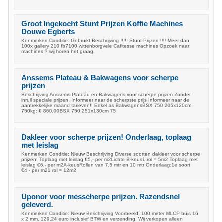
Groot Ingekocht Stunt Prijzen Koffie Machines
Douwe Egberts
Kenmerken Conditie: Gebruikt Beschrijving !!!!! Stunt Prijzen !!!! Meer dan
100x gallery 210 fb7100 wittenborgvele Cafitesse machines Opzoek naar
machines ? wij horen het graag.
Anssems Plateau & Bakwagens voor scherpe
prijzen
Beschrijving Anssems Plateau en Bakwagens voor scherpe prijzen Zonder
inruil speciale prijzen, Informeer naar de scherpste prijs Informeer naar de
aantrekkelijke maand tarieven!! Enkel as BakwagensBSX 750 205x120cm
750kg: € 860,00BSX 750 251x130cm 75
Dakleer voor scherpe prijzen! Onderlaag, toplaag
met leislag
Kenmerken Conditie: Nieuw Beschrijving Diverse soorten dakleer voor scherpe
prijzen! Toplaag met leislag €5,- per m2Lichte B-keus1 rol = 5m2 Toplaag met
leislag €6,- per m2A-keusRollen van 7,5 mtr en 10 mtr Onderlaag:1e soort:
€4,- per m21 rol = 12m2
Uponor voor messcherpe prijzen. Razendsnel
geleverd.
Kenmerken Conditie: Nieuw Beschrijving Voorbeeld: 100 meter MLCP buis 16
x 2 mm. 129,24 euro inclusief BTW en verzending. Wij verkopen alleen