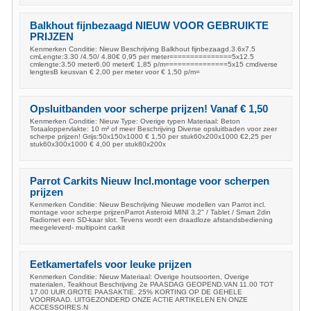
Balkhout fijnbezaagd NIEUW VOOR GEBRUIKTE
PRIJZEN
Kenmerken Conditie: Nieuw Beschrijving Balkhout fijnbezaagd.3.6x7.5
cmLengte:3.30 /4.50/ 4.80€ 0,95 per meter===============5x12.5
cmlengte:3.50 meter6.00 meter€ 1,85 p/m===============5x15 cmdiverse
lengtesB keusvan € 2,00 per meter voor € 1,50 p/m=
Opsluitbanden voor scherpe prijzen! Vanaf € 1,50
Kenmerken Conditie: Nieuw Type: Overige typen Materiaal: Beton
Totaaloppervlakte: 10 m² of meer Beschrijving Diverse opsluitbaden voor zeer
scherpe prijzen! Grijs:50x150x1000 € 1,50 per stuk60x200x1000 €2,25 per
stuk60x300x1000 € 4,00 per stuk80x200x
Parrot Carkits Nieuw Incl.montage voor scherpen
prijzen
Kenmerken Conditie: Nieuw Beschrijving Nieuwe modellen van Parrot incl.
montage voor scherpe prijzenParrot Asteroid MINI 3.2" / Tablet / Smart 2din
Radiomet een SD-kaar slot. Tevens wordt een draadloze afstandsbediening
meegeleverd- multipoint carkit
Eetkamertafels voor leuke prijzen
Kenmerken Conditie: Nieuw Materiaal: Overige houtsoorten, Overige
materialen, Teakhout Beschrijving 2e PAASDAG GEOPEND.VAN 11.00 TOT
17.00 UUR.GROTE PAASAKTIE. 25% KORTING OP DE GEHELE
VOORRAAD. UITGEZONDERD ONZE ACTIE ARTIKELEN EN ONZE
ACCESSOIRES.N