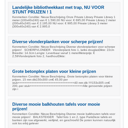
Landelijke bibliotheekkast met trap, NU VOOR
STUNT PRIJZEN ! 1
Kenmerken Conditie: Nieuw Beschrijving Onze Private Library Private Library 1
meter (100x40x240) van € 1.590,00 NU voor: € 695,00 Private Library 2 meter
(200x40x240) van € 2.195,00 NU voor: € 995,00 Private Library 3 meter
(300x40x240) van € 2.995,0
Diverse vlonderplanken voor scherpe prijzen!
Kenmerken Conditie: Nieuw Beschrijving Diverse vlonderplanken voor scherpe
prijzen! SCHERPVLONDER Vlonderplank foto 1, lariks douglasDikte: 22cm
Breedte: 14.3cm Lengte: Leverbaar vanaf 1 meterMeterprijs: €
2,59Vlonderplank foto 2, hardhoutDikte:
Grote betonplex platen voor kleine prijzen
Kenmerken Conditie: Nieuw Beschrijving .Grote betonplex platen voor kleine
prijzen. 15 mm dik150x300 cm€ 45,00 per
stuk=================================40 mm dik !!!!153x305 cm€
200,-per stuk===============================Alle genoemde prijzen
zijn i
Diverse mooie balkhouten tafels voor mooie
prijzen!
Kenmerken Conditie: Nieuw Beschrijving Diverse mooie balkhouten tafels voor
mooie prijzen! BALKSTEIGER Tafel foto 1 en 2, type ParisDeze tafels en
banken zijn ruw afgewerkt, verlijmd, en geschroefd De poten kunnen natuurlijk
ook los erbij gelever