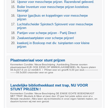
Uponor voor messcherpe prijzen. Razendsnel geleverd.
Boiler Inventum voor messcherpe prijzen kosteloos
bezorgd
Uponor (gas)buis en koppelingen voor messcherpe
prijzen
Luchtafscheider Spirotech Spirovent voor messcherpe
prijzen
Partijen voor scherpe prijzen - Partij Direct
Zwaluwstaartplaten voor scherpe prijzen!
kwekerij in Boskoop met div. tuinplanten voor kleine
prijzen
Plaatmateriaal voor stunt prijzen
Kenmerken Conditie: Nieuw Beschrijving .Aanbieding.Diverse soorten
plaatmateriaal.KIJK OOK EENS OP WWW.KLAASMENDEL.NL.Spano platen
66.6x247.6 cm 12 mmSB-5 / P5met veer en groef€ 6,00 per stuk-------------------
--------59.5x300 cmzonder veer en groe
Landelijke bibliotheekkast met trap, NU VOOR
STUNT PRIJZEN !
Kenmerken Conditie: Nieuw Beschrijving DE ENIGE ECHTE BOEKENKAST
MET TRAP. Meubels & Meer al meer dan 15 jaar het juiste adres voor al u
lifestyle meubelen. Alles laten wij rechtstreeks in onze eigen fabriek maken, en
daarom kunnen wij met een gerust