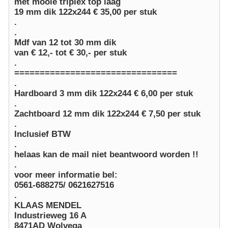
met mooie triplex top laag
19 mm dik 122x244 € 35,00 per stuk
.
.
Mdf
van 12 tot 30 mm dik
van € 12,- tot € 30,- per stuk
.
================================
.
Hardboard
3 mm dik 122x244 € 6,00 per stuk
.
Zachtboard
12 mm dik 122x244 € 7,50 per stuk
.
Inclusief BTW
.
helaas kan de mail niet beantwoord worden !!
.
voor meer informatie bel:
0561-688275/ 0621627516
.
KLAAS MENDEL
Industrieweg
16 A
8471AD Wolvega