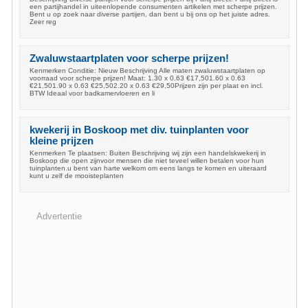
een partijhandel in uiteenlopende consumenten artikelen met scherpe prijzen.
Bent u op zoek naar diverse partijen, dan bent u bij ons op het juiste adres.
Zeer reg
Zwaluwstaartplaten voor scherpe prijzen!
Kenmerken Conditie: Nieuw Beschrijving Alle maten zwaluwstaartplaten op
voorraad voor scherpe prijzen! Maat: 1.30 x 0.63 €17,501.60 x 0.63
€21,501.90 x 0.63 €25,502.20 x 0.63 €29,50Prijzen zijn per plaat en incl.
BTW Ideaal voor badkamervloeren en li
kwekerij in Boskoop met div. tuinplanten voor
kleine prijzen
Kenmerken Te plaatsen: Buiten Beschrijving wij zijn een handelskwekerij in
Boskoop die open zijnvoor mensen die niet teveel willen betalen voor hun
tuinplanten.u bent van harte welkom om eens langs te komen en uiteraard
kunt u zelf de mooisteplanten
Advertentie