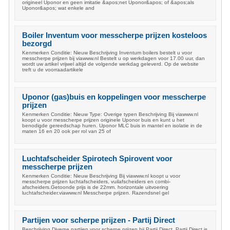
origineel Uponor en geen imitatie &apos;net Uponor&apos; of &apos;als
Uponor&apos; wat enkele and
Boiler Inventum voor messcherpe prijzen kosteloos
bezorgd
Kenmerken Conditie: Nieuw Beschrijving Inventum boilers bestelt u voor
messcherpe prijzen bij viawww.nl Bestelt u op werkdagen voor 17.00 uur, dan
wordt uw artikel vrijwel altijd de volgende werkdag geleverd. Op de website
treft u de voorraadartikele
Uponor (gas)buis en koppelingen voor messcherpe
prijzen
Kenmerken Conditie: Nieuw Type: Overige typen Beschrijving Bij viawww.nl
koopt u voor messcherpe prijzen originele Uponor buis en kunt u het
benodigde gereedschap huren. Uponor MLC buis in mantel en isolatie in de
maten 16 en 20 ook per rol van 25 of
Luchtafscheider Spirotech Spirovent voor
messcherpe prijzen
Kenmerken Conditie: Nieuw Beschrijving Bij viawww.nl koopt u voor
messcherpe prijzen luchtafscheiders, vuilafscheiders en combi-
afscheiders.Getoonde prijs is de 22mm. horizontale uitvoering
luchtafscheider.viawww.nl Messcherpe prijzen. Razendsnel gel
Partijen voor scherpe prijzen - Partij Direct
Beschrijving Diverse partijen voor scherpe prijzen bij Partij Direct. Partij Direct is