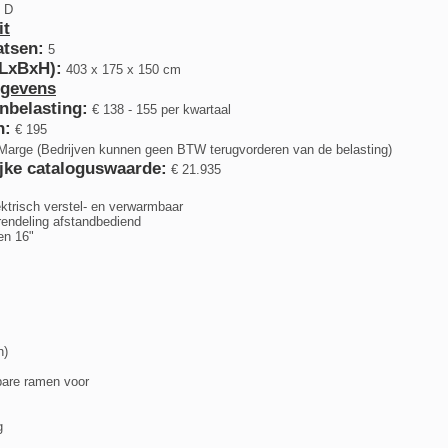
D
it
atsen:
5
(LxBxH):
403 x 175 x 150 cm
egevens
nbelasting:
€ 138 - 155 per kwartaal
n:
€ 195
arge (Bedrijven kunnen geen BTW terugvorderen van de belasting)
jke cataloguswaarde:
€ 21.935
ektrisch verstel- en verwarmbaar
rendeling afstandbediend
en 16"
h)
bare ramen voor
g