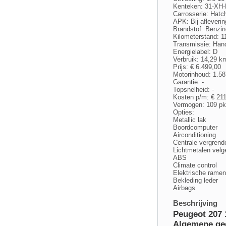
Kenteken: 31-XH
Carrosserie: Hat
APK: Bij afleverin
Brandstof: Benzin
Kilometerstand: 
Transmissie: Han
Energielabel: D
Verbruik: 14,29 km
Prijs: € 6.499,00
Motorinhoud: 1.58
Garantie: -
Topsnelheid: -
Kosten p/m: € 21
Vermogen: 109 pk
Opties:
Metallic lak
Boordcomputer
Airconditioning
Centrale vergrend
Lichtmetalen velg
ABS
Climate control
Elektrische ramen
Bekleding leder
Airbags
Beschrijving
Peugeot 207 
Algemene ge