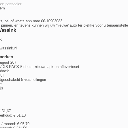
 en passagier
eem
s, bel of whats app naar 06-10903083
 pinnen, en tevens kunnen wij uw 'nieuwe' auto ter plekke voor u tenaamstelle
Wassink
K
wassink.nl
merken
ugeot 207
6V XS PACK 5-deurs, nieuwe apk en afleverbeurt
chback
-KT
dgeschakeld 5 versnellingen
e
ijs
€ 51,67
erhoud: € 51,13
k / maand: € 95,79