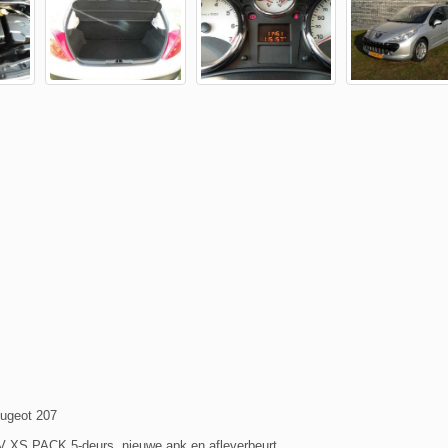
ugeot 207
6V XS PACK 5-deurs, nieuwe apk en afleverbeurt