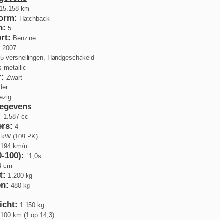
15.158 km
orm:
Hatchback
n:
5
rt:
Benzine
 2007
5 versnellingen, Handgeschakeld
s metallic
r:
Zwart
der
ezig
gegevens
:
1.587 cc
ers:
4
 kW (109 PK)
194 km/u
0-100):
11,0s
4 cm
t:
1.200 kg
n:
480 kg
icht:
1.150 kg
/100 km (1 op 14,3)