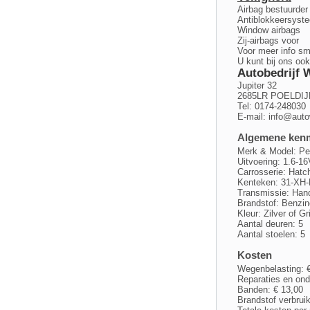
Airbag bestuurder
Antiblokkeersyst
Window airbags
Zij-airbags voor
Voor meer info sm
U kunt bij ons ook
Autobedrijf 
Jupiter 32
2685LR POELDIJ
Tel: 0174-248030
E-mail:
info@auto
Algemene ken
Merk & Model: Pe
Uitvoering: 1.6-1
Carrosserie: Hat
Kenteken: 31-XH
Transmissie: Han
Brandstof: Benzin
Kleur: Zilver of Gr
Aantal deuren: 5
Aantal stoelen: 5
Kosten
Wegenbelasting: 
Reparaties en ond
Banden: € 13,00
Brandstof verbrui