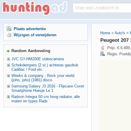
Plaats advertentie
Home
>
Auto's
>
Wijzigen of verwijderen
Peugeot 207 
Prijs: € 6.499
Random Aanbeveling
Regio: Poeldij
JVC GY-HM200E videocamera
Schokdempers (2 st.) achteras gasdruk
Cadillac / Ford etc.
Weeks & company - Rock your world
(joho, joho) (1981) disco
Samsung Galaxy J3 2016 - Flipcase Cover
Smartphone Hoesje Le 1
Radson Integra 50 cm hoog radiator, alle
maten en types Rads