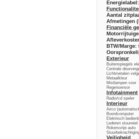
Energielabel:
Functionalite
Aantal zitpla
Afmetingen 
Financiële g
Motorrijtuige
Afleverkoste
BTW/Marge:
M
Oorspronkeli
Exterieur
Buitenspiegels el
Centrale deurverg
Lichtmetalen velg
Metaalkleur
Mistlampen voor
Regensensor
Infotainment
Radio/cd speler
Interieur
Airco (automatisc
Boordcomputer
Elektrisch bedien
Lederen stuurwiel
Rokersvrije auto
Stuurbekrachtigin
Veiligheid