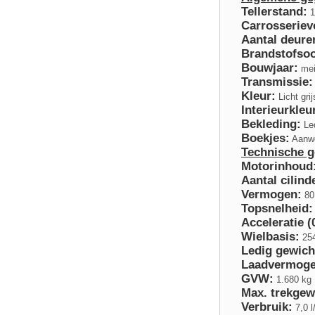
Tellerstand:
1
Carrosseriev
Aantal deure
Brandstofsoo
Bouwjaar:
mei
Transmissie:
Kleur:
Licht grij
Interieurkleu
Bekleding:
Le
Boekjes:
Aanw
Technische 
Motorinhoud
Aantal cilind
Vermogen:
80
Topsnelheid:
Acceleratie (
Wielbasis:
25
Ledig gewich
Laadvermoge
GVW:
1.680 kg
Max. trekgew
Verbruik:
7,0 l