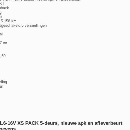
-KT
chback
g
e
115.158 km
dgeschakeld 5 versnellingen
/l
7 cc
1,59
eling
en
1.6-16V XS PACK 5-deurs, nieuwe apk en afleverbeurt
gevens