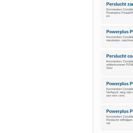
Perslucht za
Kenmerken Conditie:
Powerplus Powair001
en
Powerplus PO
Kenmerken Conditie:
meubelen, machines en
Perslucht c
Kenmerken Conditie
artikelnummer POWAI
Voor
Powerplus PO
Kenmerken Conditi
Verfspuit: weg met
van een cent.
Powerplus PO
Kenmerken Conditie
Perslucht stiftslijp
me