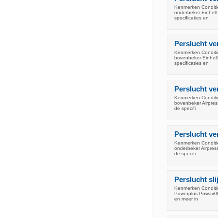
Kenmerken Conditie:
onderbeker Einhell
specificaties en
Perslucht ve
Kenmerken Conditie:
bovenbeker Einhell
specificaties en
Perslucht ve
Kenmerken Conditie:
bovenbeker Airpres
de specifi
Perslucht ve
Kenmerken Conditie:
onderbeker Airpres
de specifi
Perslucht sl
Kenmerken Conditie:
Powerplus Powair001
en meer in