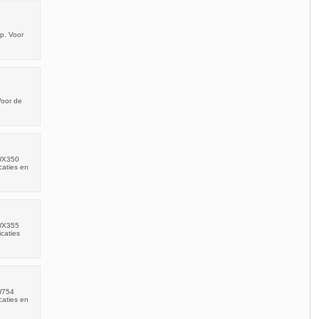
p. Voor
Voor de
OWX350
caties en
OWX355
icaties
OW754
caties en