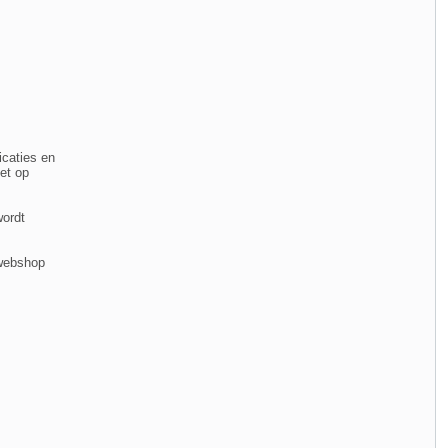
icaties en
het op
wordt
 webshop