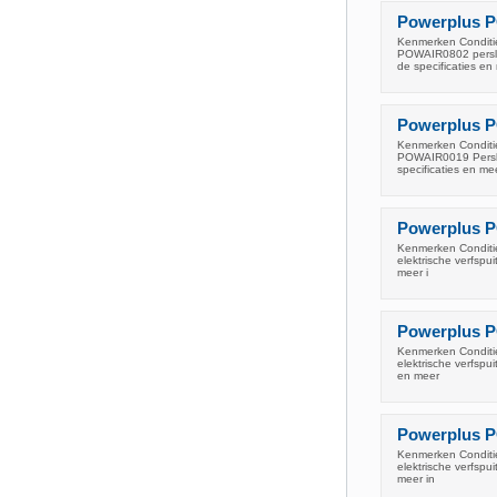
Powerplus P
Kenmerken Conditie
POWAIR0802 persluc
de specificaties e
Powerplus P
Kenmerken Conditie
POWAIR0019 Persluc
specificaties en me
Powerplus P
Kenmerken Conditie
elektrische verfspu
meer i
Powerplus P
Kenmerken Conditie
elektrische verfspu
en meer
Powerplus PO
Kenmerken Conditie
elektrische verfspu
meer in