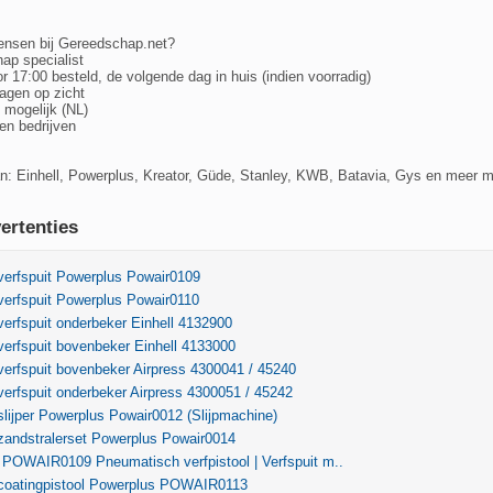
nsen bij Gereedschap.net?
hap specialist
 17:00 besteld, de volgende dag in huis (indien voorradig)
dagen op zicht
 mogelijk (NL)
 en bedrijven
van: Einhell, Powerplus, Kreator, Güde, Stanley, KWB, Batavia, Gys en meer 
ertenties
verfspuit Powerplus Powair0109
verfspuit Powerplus Powair0110
verfspuit onderbeker Einhell 4132900
verfspuit bovenbeker Einhell 4133000
verfspuit bovenbeker Airpress 4300041 / 45240
verfspuit onderbeker Airpress 4300051 / 45242
slijper Powerplus Powair0012 (Slijpmachine)
zandstralerset Powerplus Powair0014
 POWAIR0109 Pneumatisch verfpistool | Verfspuit m..
 coatingpistool Powerplus POWAIR0113