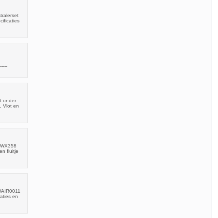
tralerset
ificaties
----
t onder
, Vlot en
POWX358
 fluitje
OWAIR0011
caties en