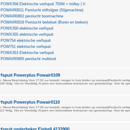
POWX358 Elektrische verfspuit 750W + trolley | V..
POWAIR0011 Perslucht stiftslijper (Slijpmachine)
 POWAIR0802 perslucht boormachine
 POWAIR0019 Perslucht beitelset (Boren en breken)
 POWX350 elektrische verfspuit
 POWX355 elektrische verfspuit
 POW754 elektrische verfspuit
 POW751 elektrische verfspuit
 POWX353 Elektrische verfspuit
 POWAIR0805 perslucht multitool
rfspuit Powerplus Powair0109
 Nieuw Beschrijving Voor 17:00 uur besteld, morgen in huis (indien op voorraad)Perslucht verfsp
9 Veilig, Vlot en Voordelig. Al jaren een betrouwbare leverancier van gereedschap. Voor de spec
rfspuit Powerplus Powair0110
 Nieuw Beschrijving Voor 17:00 uur besteld, morgen in huis (indien op voorraad)Perslucht verfsp
0 Veilig, Vlot en Voordelig. Al jaren een betrouwbare leverancier van gereedschap. Voor de spec
rfspuit onderbeker Einhell 4132900