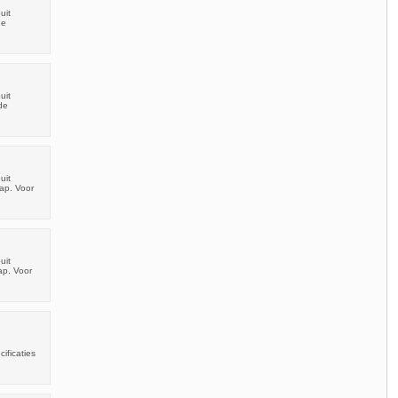
uit
de
uit
de
uit
ap. Voor
uit
ap. Voor
ificaties