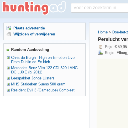
Plaats advertentie
Home
>
Doe-het-
Wijzigen of verwijderen
Perslucht ve
Prijs: € 59,95
Random Aanbeveling
Regio: Elburg
Chris de Burgh - High on Emotion Live
From Dublin cd Ex-bieb
Mercedes-Benz Vito 122 CDI 320 LANG
DC LUXE (bj 2011)
Leespakket Jonge Lijsters
MHS Staldeken Sueno 500 gram
Resident Evil 3 (Gamecube) Compleet