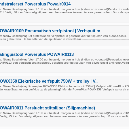
ndstralerset Powerplus Powair0014
 Nieuw Beschrijving Voor 17:00 uur besteld, morgen in huis (indien op voorraad)Perslucht zands
4 Veilig, Vlot en Voordelig. Al jaren een betrouwbare leverancier van gereedschap. Voor de spec
WAIR0109 Pneumatisch verfpistool | Verfspuit m..
 Nieuw Beschrijving Dit professionele verfpistool is geschikt voor het spuiten van auto&apos;s,
 gebouwen. De breedte van de spuitmond is verstelbaar.--------------------------------------------------------
oatingpistool Powerplus POWAIR0113
: Nieuw Beschrijving Voor 17:00 uur besteld, morgen in huis (indien op voorraad)Powerplus lever
R0113 een perslucht coatingpistool, geschikt voor het spuiten van bijvoorbeeld anti-roest.Veilig
WX358 Elektrische verfspuit 750W + trolley | V..
e: Nieuw Beschrijving Powerplus POWX358 Elektrische verfspuit 750W | VerfpistoolPowerPlus 
 de kwastStaat er een verfklus op de planning? Met de PowerPlus POWX358 Verfspuit wordt dit een
WAIR0011 Perslucht stiftslijper (Slijpmachine)
: Nieuw Beschrijving Voor 17:00 uur besteld, morgen in huis (indien op voorraad)Powerplus P
er Veilig, Vlot en Voordelig. Al jaren een betrouwbare leverancier van gereedschap. Voor de specifi