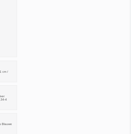
1 cm /
lver
n134-4
ts Blauwe