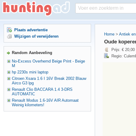
Plaats advertentie
Home
>
Antiek en
Wijzigen of verwijderen
Oude koperen
Prijs: € 20,00
Random Aanbeveling
Regio: Culemb
No-Excess Overhemd Beige Print - Beige
M
hp 2230s mini laptop
Citroen Xsara 1.6 I 16V Break 2002 Blauw
Airco G3 lpg
Renault Clio BACCARA 1.4 3-DRS
AUTOMATIC
Renault Modus 1.6-16V AIR Automaat
Weinig kilometers!