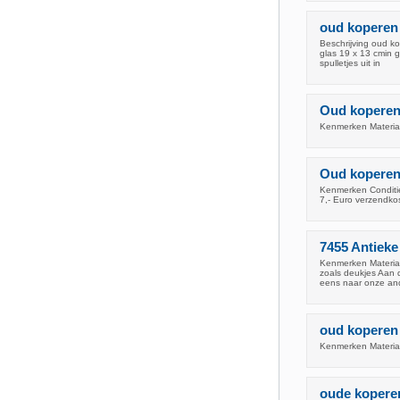
oud koperen 
Beschrijving oud k
glas 19 x 13 cmin 
spulletjes uit in
Oud koperen
Kenmerken Materia
Oud koperen
Kenmerken Conditie
7,- Euro verzendko
7455 Antieke
Kenmerken Materiaa
zoals deukjes Aan 
eens naar onze an
oud koperen
Kenmerken Materiaa
oude koperen