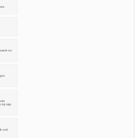
nee.
nwerk en
ngen
nede
bij mijn
jk ook