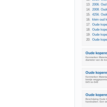
2006. Oud 
2008. Oud
4256. Oud
klein oud 
Oude kope
Oude kope
Oude koper
Oude kope
Oude kopere
Kenmerken Materiaa
diameter van de b
Oude koperen
Kenmerken Materiaal
beetje weggepoets/s
645 tm 648
Oude koperen
Beschrijving Oude 
handvatten. Een si