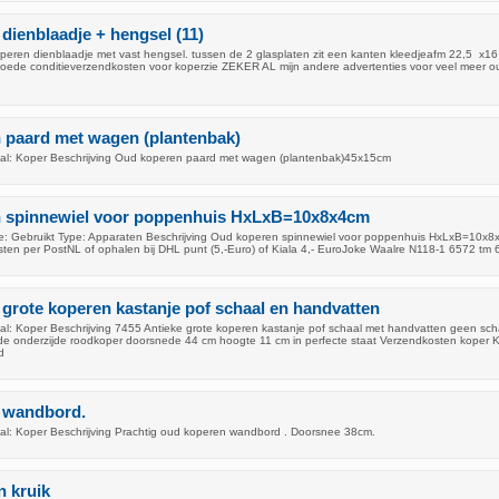
dienblaadje + hengsel (11)
operen dienblaadje met vast hengsel. tussen de 2 glasplaten zit een kanten kleedjeafm 22,5 x
goede conditieverzendkosten voor koperzie ZEKER AL mijn andere advertenties voor veel meer 
 paard met wagen (plantenbak)
al: Koper Beschrijving Oud koperen paard met wagen (plantenbak)45x15cm
 spinnewiel voor poppenhuis HxLxB=10x8x4cm
: Gebruikt Type: Apparaten Beschrijving Oud koperen spinnewiel voor poppenhuis HxLxB=10x8
sten per PostNL of ophalen bij DHL punt (5,-Euro) of Kiala 4,- EuroJoke Waalre N118-1 6572 tm
 grote koperen kastanje pof schaal en handvatten
l: Koper Beschrijving 7455 Antieke grote koperen kastanje pof schaal met handvatten geen sc
de onderzijde roodkoper doorsnede 44 cm hoogte 11 cm in perfecte staat Verzendkosten koper K
d
 wandbord.
l: Koper Beschrijving Prachtig oud koperen wandbord . Doorsnee 38cm.
 kruik