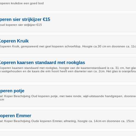
koperen kruikdoe een goed bod
eren sier strijkijzer €15
ud koperen sier strijkijzer €15
Koperen Kruik
Koperen Kruik, gerepareerd met geel koperen schroefdop. Hoogte ca.30 cm en doorsnee ca. 11
Koperen kaarsen standaard met rookglas
Koperen kaarsen standaard met rookglas, hoogte van de kaarsenstandaard is ca. 31 cm, het gla
 vastgehouden en de kaars die erin hoort heeft een diameter van ca. 2cm. Het glas is oranje/bru
peren potje
l: Koper Beschrijving Oud koperen potje, met twee ronde, wijd-uitstaande handgrepen, doorsne
 cm
koperen Emmer
al: Koper Beschrijving Oude koperen Emmer, afmeting, hoogte ca. 14cm en doorsnee ca. 15cm