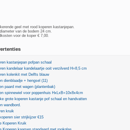
rkerende geel met rood koperen kastanjepan.
 diameter van de bodem 24 cm.
kosten voor de koper € 7,00.
ertenties
ren kastanjepan pofpan schaal
en kandelaar kandelaartje ooit verzilverd H=8,5 cm
en kolenkit met Delfts blauw
n dienblaadje + hengsel (11)
en paard met wagen (plantenbak)
en spinnewiel voor poppenhuis HxLxB=10x8x4cm
ke grote koperen kastanje pof schaal en handvatten
en wandbord.
en kruik
operen sier strijkijzer €15
e Koperen Kruik
e Koperen kaarsen standaard met rookglas