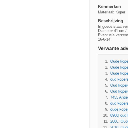
Kenmerken
Materiaal: Koper
Beschrijving
In goede staat ve
Diameter 41 cm /
Eventuele verzend
16-6-14
Verwante adv
Oude kope
Oude koper
Oude koper
oud kopere
Oud koper
Oud koper
7455 Antie
oud koper
oude koper
8908| oud k
2080. Oud
2018. Oud