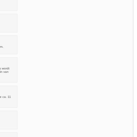
cm.
s wordt
in van
e ca. 11