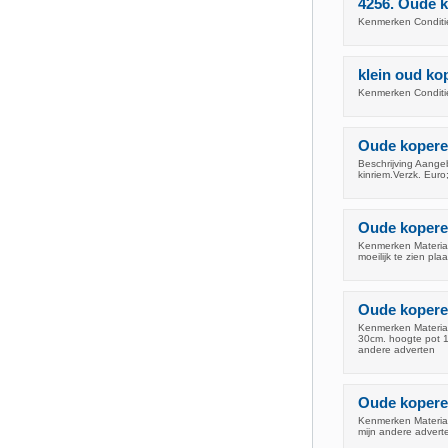
4256. Oude 
Kenmerken Conditie
klein oud ko
Kenmerken Conditie:
Oude kopere
Beschrijving Aang
kinriem.Verzk. Euro
Oude kopere
Kenmerken Materiaa
moeilijk te zien pla
Oude koperen
Kenmerken Materiaa
30cm. hoogte pot 1
andere adverten
Oude kopere
Kenmerken Materiaa
mijn andere advert