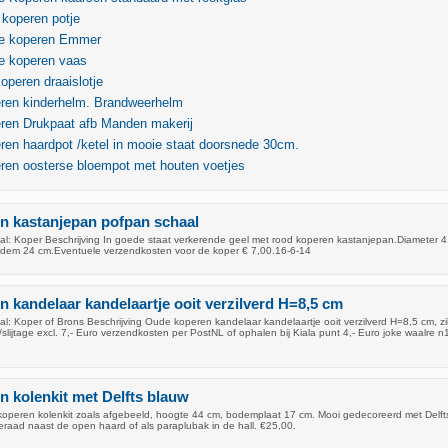
koperen potje
e koperen Emmer
e koperen vaas
koperen draaislotje
ren kinderhelm. Brandweerhelm
ren Drukpaat afb Manden makerij
en haardpot /ketel in mooie staat doorsnede 30cm.
ren oosterse bloempot met houten voetjes
n kastanjepan pofpan schaal
l: Koper Beschrijving In goede staat verkerende geel met rood koperen kastanjepan.Diameter 4
odem 24 cm.Eventuele verzendkosten voor de koper € 7,00.16-6-14
 kandelaar kandelaartje ooit verzilverd H=8,5 cm
: Koper of Brons Beschrijving Oude koperen kandelaar kandelaartje ooit verzilverd H=8,5 cm, zi
lijtage excl. 7,- Euro verzendkosten per PostNL of ophalen bij Kiala punt 4,- Euro joke waalre 
 kolenkit met Delfts blauw
koperen kolenkit zoals afgebeeld, hoogte 44 cm, bodemplaat 17 cm. Mooi gedecoreerd met Delf
eraad naast de open haard of als paraplubak in de hall. €25,00.