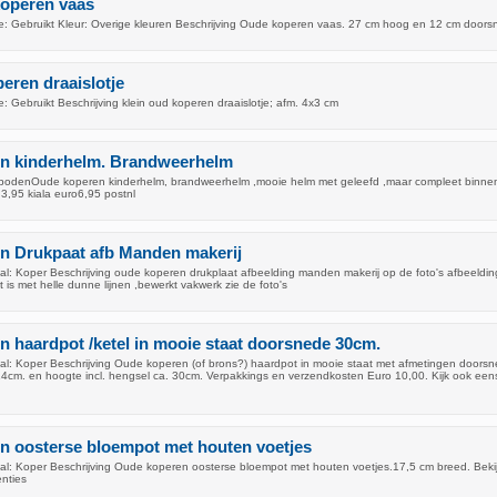
koperen vaas
: Gebruikt Kleur: Overige kleuren Beschrijving Oude koperen vaas. 27 cm hoog en 12 cm doors
peren draaislotje
 Gebruikt Beschrijving klein oud koperen draaislotje; afm. 4x3 cm
n kinderhelm. Brandweerhelm
ebodenOude koperen kinderhelm, brandweerhelm ,mooie helm met geleefd ,maar compleet binne
;3,95 kiala euro6,95 postnl
n Drukpaat afb Manden makerij
l: Koper Beschrijving oude koperen drukplaat afbeelding manden makerij op de foto's afbeeldi
at is met helle dunne lijnen ,bewerkt vakwerk zie de foto's
 haardpot /ketel in mooie staat doorsnede 30cm.
l: Koper Beschrijving Oude koperen (of brons?) haardpot in mooie staat met afmetingen doors
4cm. en hoogte incl. hengsel ca. 30cm. Verpakkings en verzendkosten Euro 10,00. Kijk ook eens 
n oosterse bloempot met houten voetjes
l: Koper Beschrijving Oude koperen oosterse bloempot met houten voetjes.17,5 cm breed. Beki
enties