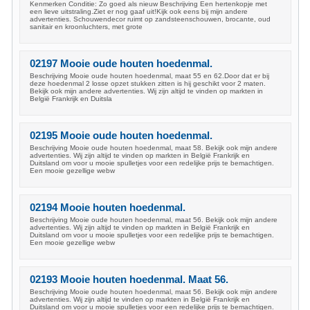
Kenmerken Conditie: Zo goed als nieuw Beschrijving Een hertenkopje met
een lieve uitstraling.Ziet er nog gaaf uit!Kijk ook eens bij mijn andere
advertenties. Schouwendecor ruimt op zandsteenschouwen, brocante, oud
sanitair en kroonluchters, met grote
02197 Mooie oude houten hoedenmal.
Beschrijving Mooie oude houten hoedenmal, maat 55 en 62.Door dat er bij
deze hoedenmal 2 losse opzet stukken zitten is hij geschikt voor 2 maten.
Bekijk ook mijn andere advertenties. Wij zijn altijd te vinden op markten in
België Frankrijk en Duitsla
02195 Mooie oude houten hoedenmal.
Beschrijving Mooie oude houten hoedenmal, maat 58. Bekijk ook mijn andere
advertenties. Wij zijn altijd te vinden op markten in België Frankrijk en
Duitsland om voor u mooie spulletjes voor een redelijke prijs te bemachtigen.
Een mooie gezellige webw
02194 Mooie houten hoedenmal.
Beschrijving Mooie oude houten hoedenmal, maat 56. Bekijk ook mijn andere
advertenties. Wij zijn altijd te vinden op markten in België Frankrijk en
Duitsland om voor u mooie spulletjes voor een redelijke prijs te bemachtigen.
Een mooie gezellige webw
02193 Mooie houten hoedenmal. Maat 56.
Beschrijving Mooie oude houten hoedenmal, maat 56. Bekijk ook mijn andere
advertenties. Wij zijn altijd te vinden op markten in België Frankrijk en
Duitsland om voor u mooie spulletjes voor een redelijke prijs te bemachtigen.