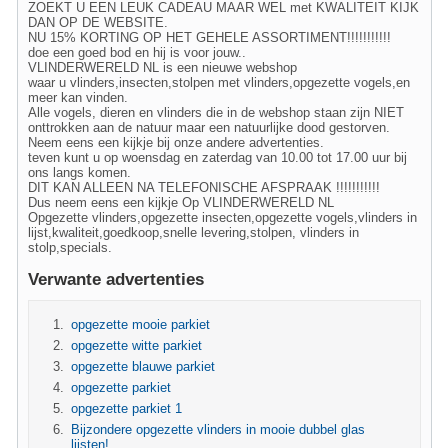
ZOEKT U EEN LEUK CADEAU MAAR WEL met KWALITEIT KIJK
DAN OP DE WEBSITE.
NU 15% KORTING OP HET GEHELE ASSORTIMENT!!!!!!!!!!!
doe een goed bod en hij is voor jouw..
VLINDERWERELD NL is een nieuwe webshop
waar u vlinders,insecten,stolpen met vlinders,opgezette vogels,en
meer kan vinden.
Alle vogels, dieren en vlinders die in de webshop staan zijn NIET
onttrokken aan de natuur maar een natuurlijke dood gestorven.
Neem eens een kijkje bij onze andere advertenties.
teven kunt u op woensdag en zaterdag van 10.00 tot 17.00 uur bij
ons langs komen.
DIT KAN ALLEEN NA TELEFONISCHE AFSPRAAK !!!!!!!!!!!
Dus neem eens een kijkje Op VLINDERWERELD NL
Opgezette vlinders,opgezette insecten,opgezette vogels,vlinders in
lijst,kwaliteit,goedkoop,snelle levering,stolpen, vlinders in
stolp,specials.
Verwante advertenties
opgezette mooie parkiet
opgezette witte parkiet
opgezette blauwe parkiet
opgezette parkiet
opgezette parkiet 1
Bijzondere opgezette vlinders in mooie dubbel glas
lijsten!