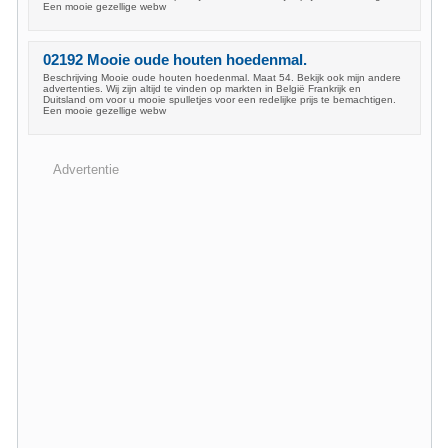
Een mooie gezellige webw
02192 Mooie oude houten hoedenmal.
Beschrijving Mooie oude houten hoedenmal. Maat 54. Bekijk ook mijn andere
advertenties. Wij zijn altijd te vinden op markten in België Frankrijk en
Duitsland om voor u mooie spulletjes voor een redelijke prijs te bemachtigen.
Een mooie gezellige webw
Advertentie