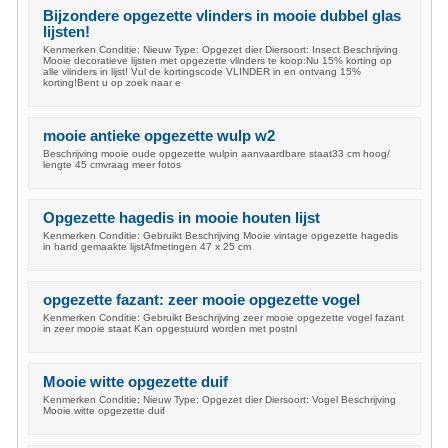
Bijzondere opgezette vlinders in mooie dubbel glas
lijsten!
Kenmerken Conditie: Nieuw Type: Opgezet dier Diersoort: Insect Beschrijving
Mooie decoratieve lijsten met opgezette vlinders te koop:Nu 15% korting op
alle vlinders in lijst! Vul de kortingscode VLINDER in en ontvang 15%
korting!Bent u op zoek naar e
mooie antieke opgezette wulp w2
Beschrijving mooie oude opgezette wulpin aanvaardbare staat33 cm hoog/
lengte 45 cmvraag meer fotos
Opgezette hagedis in mooie houten lijst
Kenmerken Conditie: Gebruikt Beschrijving Mooie vintage opgezette hagedis
in hand gemaakte lijstAfmetingen 47 x 25 cm
opgezette fazant: zeer mooie opgezette vogel
Kenmerken Conditie: Gebruikt Beschrijving zeer mooie opgezette vogel fazant
in zeer mooie staat Kan opgestuurd worden met postnl
Mooie witte opgezette duif
Kenmerken Conditie: Nieuw Type: Opgezet dier Diersoort: Vogel Beschrijving
Mooie witte opgezette duif