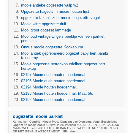
mooie antieke opgezette wulp w2
Opgezette hagedis in mooie houten lijst
opgezette fazant: zeer mooie opgezette vogel
Mooie witte opgezette duif
Mooi groot opgezet lammetje
Mooi oud vintage Engels beeldje van een parkiet
porselein.
Onwijs mooie opgezette Kookaburra
Mooi antiek geprepareerd opgezet baby hert bambi
taxidermy
Mooie opgezette hertenkop edelhert opgezet hert
hertekop
02197 Mooie oude houten hoedenmal.
02195 Mooie oude houten hoedenmal.
02194 Mooie houten hoedenmal.
02193 Mooie houten hoedenmal. Maat 56.
02192 Mooie oude houten hoedenmal.
opgezette mooie parkiet
Kenmerken Conditie: Nieuw Type: Opgezet dier Diersoort: Vogel Beschrijving
Opgezette mooie parkiet Stijlvol in elk interieur.ZOEKT U EEN LEUK CADEAU
MAAR WEL met KWALITEIT KIJK DAN OP DE WEBSITE.NU 15% KORTING
OP HET GEHELE ASSORTIMENT!!!!!!!!!!! doe