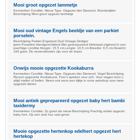
Mooi groot opgezet lammetje
Kenmerken Conditie: Nieuw Type: Opgezet dier Diersoort: Boerderijdier
Beschrijving Mooi groot opgezet lammetje
Mooi oud vintage Engels beeldje van een parkiet
porselein.
Beschrijving Parkiet.Engeland.Oud.Vintage.Dertiger
jaren.Porselein.Handgeschilderd.Niet gerestaureerd.Helemaal origineel.In een
prachtige conditie.Hoogte: 15,5 cm.Lengte: 10,5 cm.Breedte: 6,5 cm.Gewicht:
164 gram. De verzendkosten zijn voor de koper.
Onwijs mooie opgezette Kookaburra
Kenmerken Conditie: Nieuw Type: Opgezet dier Diersoort: Vogel Beschrijving
Recent opgezette Kookaburra. Foto's spreken voor zich. Voor vragen kunt u
altijd mailen of bellen. Neem ook eens een kijkje in onze webshop voor meer
opgezett dieren.
Mooi antiek geprepareerd opgezet baby hert bambi
taxidermy
Kenmerken Conditie: Zo goed als nieuw Beschrijving Prachtig antiek opgezet
baby hert. Op een stuk hou vast gezet
Mooie opgezette hertenkop edelhert opgezet hert
hertekop