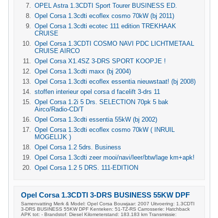
OPEL Astra 1.3CDTI Sport Tourer BUSINESS ED.
Opel Corsa 1.3cdti ecoflex cosmo 70kW (bj 2011)
Opel Corsa 1.3cdti ecotec 111 edition TREKHAAK
CRUISE
Opel Corsa 1.3CDTI COSMO NAVI PDC LICHTMETAAL
CRUISE AIRCO
Opel Corsa X1.4SZ 3-DRS SPORT KOOPJE !
Opel Corsa 1.3cdti maxx (bj 2004)
Opel Corsa 1.3cdti ecoflex essentia nieuwstaat! (bj 2008)
stoffen interieur opel corsa d facelift 3-drs 11
Opel Corsa 1.2i 5 Drs. SELECTION 70pk 5 bak
Airco/Radio-CD/T
Opel Corsa 1.3cdti essentia 55kW (bj 2002)
Opel Corsa 1.3cdti ecoflex cosmo 70kW ( INRUIL
MOGELIJK )
Opel Corsa 1.2 5drs. Business
Opel Corsa 1.3cdti zeer mooi/navi/leer/btw/lage km+apk!
Opel Corsa 1.2 5 DRS. 111-EDITION
Opel Corsa 1.3CDTI 3-DRS BUSINESS 55KW DPF
Samenvatting Merk & Model: Opel Corsa Bouwjaar: 2007 Uitvoering: 1.3CDTI
3-DRS BUSINESS 55KW DPF Kenteken: 51-TZ-RS Carrosserie: Hatchback
APK tot: - Brandstof: Diesel Kilometerstand: 183.183 km Transmissie: