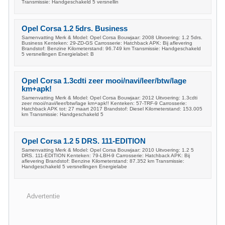
Transmissie: Handgeschakeld 5 versnellin
Opel Corsa 1.2 5drs. Business
Samenvatting Merk & Model: Opel Corsa Bouwjaar: 2008 Uitvoering: 1.2 5drs.
Business Kenteken: 29-ZD-GS Carrosserie: Hatchback APK: Bij aflevering
Brandstof: Benzine Kilometerstand: 96.749 km Transmissie: Handgeschakeld
5 versnellingen Energielabel: B
Opel Corsa 1.3cdti zeer mooi/navi/leer/btw/lage
km+apk!
Samenvatting Merk & Model: Opel Corsa Bouwjaar: 2012 Uitvoering: 1.3cdti
zeer mooi/navi/leer/btw/lage km+apk!! Kenteken: 57-TRF-9 Carrosserie:
Hatchback APK tot: 27 maart 2017 Brandstof: Diesel Kilometerstand: 153.005
km Transmissie: Handgeschakeld 5
Opel Corsa 1.2 5 DRS. 111-EDITION
Samenvatting Merk & Model: Opel Corsa Bouwjaar: 2010 Uitvoering: 1.2 5
DRS. 111-EDITION Kenteken: 79-LBH-9 Carrosserie: Hatchback APK: Bij
aflevering Brandstof: Benzine Kilometerstand: 87.352 km Transmissie:
Handgeschakeld 5 versnellingen Energielabe
Advertentie