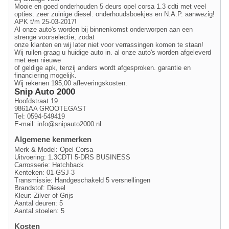
Mooie en goed onderhouden 5 deurs opel corsa 1.3 cdti met veel
opties. zeer zuinige diesel. onderhoudsboekjes en N.A.P. aanwezig!
APK t/m 25-03-2017!
Al onze auto's worden bij binnenkomst onderworpen aan een
strenge voorselectie, zodat
onze klanten en wij later niet voor verrassingen komen te staan!
Wij ruilen graag u huidige auto in. al onze auto's worden afgeleverd
met een nieuwe
of geldige apk, tenzij anders wordt afgesproken. garantie en
financiering mogelijk.
Wij rekenen 195,00 afleveringskosten.
Snip Auto 2000
Hoofdstraat 19
9861AA GROOTEGAST
Tel: 0594-549419
E-mail:
info@snipauto2000.nl
Algemene kenmerken
Merk & Model: Opel Corsa
Uitvoering: 1.3CDTI 5-DRS BUSINESS
Carrosserie: Hatchback
Kenteken: 01-GSJ-3
Transmissie: Handgeschakeld 5 versnellingen
Brandstof: Diesel
Kleur: Zilver of Grijs
Aantal deuren: 5
Aantal stoelen: 5
Kosten