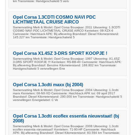
km Transmissie: Handgeschakeld 5 vers
Opel Corsa 1.3CDTI COSMO NAVI PDC
LICHTMETAAL CRUISE AIRCO
Samenvatting Merk & Model: Opel Corsa Bouwjaar: 2011 Uitvoering: 1.3CDTI
COSMO NAVI PDC LICHTMETAAL CRUISE AIRCO Kenteken: 08-XZX-6
Carrosserie: Hatchback APK: Bij aflevering Brandstof: Diesel Kilometerstand:
145.227 km Transmissie: Handgeschakeld 5
Opel Corsa X1.4SZ 3-DRS SPORT KOOPJE !
Samenvatting Merk & Model: Opel Corsa Bouwjaar: 1997 Uitvoering: X1.4SZ
3-DRS SPORT KOOPJE !!! Kenteken: RS-BB-40 Carrosserie: Hatchback APK:
Bij aflevering Brandstof: Benzine Kilometerstand: 169.802 km Transmissie:
Handgeschakeld 5 versnellingen Ene
Opel Corsa 1.3cdti maxx (bj 2004)
Samenvatting Merk & Model: Opel Corsa Bouwjaar: 2004 Uitvoering: 1.3cdti
maxx Kenteken: 08-NX-XD Carrosserie: Hatchback APK tot: 09 april 2017
Brandstof: Diesel Kilometerstand: 290.000 km Transmissie: Handgeschakeld 5
versnellingen Energielabel: C Ve
Opel Corsa 1.3cdti ecoflex essentia nieuwstaat! (bj
2008)
Samenvatting Merk & Model: Opel Corsa Bouwjaar: 2008 Uitvoering: 1.3cdti
ecoflex essentia nieuwstaat!! Kenteken: 71-90-HF Carrosserie: Hatchback
APK: Bij aflevering Brandstof: Diesel Kilometerstand: 83.594 km Transmissie: