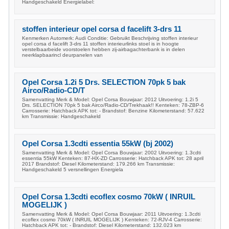
Handgeschakeld Energielabel:
stoffen interieur opel corsa d facelift 3-drs 11
Kenmerken Automerk: Audi Conditie: Gebruikt Beschrijving stoffen interieur
opel corsa d facelift 3-drs 11 stoffen interieurlinks stoel is in hoogte
verstelbaarbeide voorstoelen hebben zij-airbagachterbank is in delen
neerklapbaarincl deurpanelen van
Opel Corsa 1.2i 5 Drs. SELECTION 70pk 5 bak
Airco/Radio-CD/T
Samenvatting Merk & Model: Opel Corsa Bouwjaar: 2012 Uitvoering: 1.2i 5
Drs. SELECTION 70pk 5 bak Airco/Radio-CD/Trekhaak!! Kenteken: 78-ZBP-6
Carrosserie: Hatchback APK tot: - Brandstof: Benzine Kilometerstand: 57.622
km Transmissie: Handgeschakeld
Opel Corsa 1.3cdti essentia 55kW (bj 2002)
Samenvatting Merk & Model: Opel Corsa Bouwjaar: 2002 Uitvoering: 1.3cdti
essentia 55kW Kenteken: 87-HX-ZD Carrosserie: Hatchback APK tot: 28 april
2017 Brandstof: Diesel Kilometerstand: 179.266 km Transmissie:
Handgeschakeld 5 versnellingen Energiela
Opel Corsa 1.3cdti ecoflex cosmo 70kW ( INRUIL
MOGELIJK )
Samenvatting Merk & Model: Opel Corsa Bouwjaar: 2011 Uitvoering: 1.3cdti
ecoflex cosmo 70kW ( INRUIL MOGELIJK ) Kenteken: 72-RJV-4 Carrosserie:
Hatchback APK tot: - Brandstof: Diesel Kilometerstand: 132.023 km