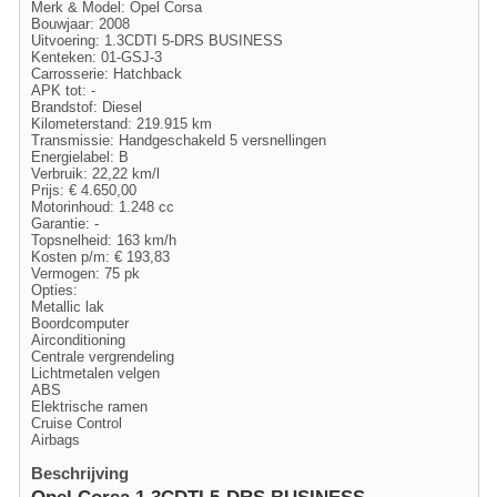
Merk & Model: Opel Corsa
Bouwjaar: 2008
Uitvoering: 1.3CDTI 5-DRS BUSINESS
Kenteken: 01-GSJ-3
Carrosserie: Hatchback
APK tot: -
Brandstof: Diesel
Kilometerstand: 219.915 km
Transmissie: Handgeschakeld 5 versnellingen
Energielabel: B
Verbruik: 22,22 km/l
Prijs: € 4.650,00
Motorinhoud: 1.248 cc
Garantie: -
Topsnelheid: 163 km/h
Kosten p/m: € 193,83
Vermogen: 75 pk
Opties:
Metallic lak
Boordcomputer
Airconditioning
Centrale vergrendeling
Lichtmetalen velgen
ABS
Elektrische ramen
Cruise Control
Airbags
Beschrijving