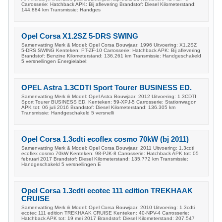
Carrosserie: Hatchback APK: Bij aflevering Brandstof: Diesel Kilometerstand:
144.884 km Transmissie: Handges
Opel Corsa X1.2SZ 5-DRS SWING
Samenvatting Merk & Model: Opel Corsa Bouwjaar: 1996 Uitvoering: X1.2SZ
5-DRS SWING Kenteken: PT-ZF-10 Carrosserie: Hatchback APK: Bij aflevering
Brandstof: Benzine Kilometerstand: 136.261 km Transmissie: Handgeschakeld
5 versnellingen Energielabel:
OPEL Astra 1.3CDTI Sport Tourer BUSINESS ED.
Samenvatting Merk & Model: Opel Astra Bouwjaar: 2012 Uitvoering: 1.3CDTI
Sport Tourer BUSINESS ED. Kenteken: 59-XPJ-5 Carrosserie: Stationwagon
APK tot: 06 juli 2016 Brandstof: Diesel Kilometerstand: 136.305 km
Transmissie: Handgeschakeld 5 versnelli
Opel Corsa 1.3cdti ecoflex cosmo 70kW (bj 2011)
Samenvatting Merk & Model: Opel Corsa Bouwjaar: 2011 Uitvoering: 1.3cdti
ecoflex cosmo 70kW Kenteken: 98-PJK-8 Carrosserie: Hatchback APK tot: 05
februari 2017 Brandstof: Diesel Kilometerstand: 135.772 km Transmissie:
Handgeschakeld 5 versnellingen E
Opel Corsa 1.3cdti ecotec 111 edition TREKHAAK
CRUISE
Samenvatting Merk & Model: Opel Corsa Bouwjaar: 2010 Uitvoering: 1.3cdti
ecotec 111 edition TREKHAAK CRUISE Kenteken: 40-NPV-4 Carrosserie:
Hatchback APK tot: 19 mei 2017 Brandstof: Diesel Kilometerstand: 207.547