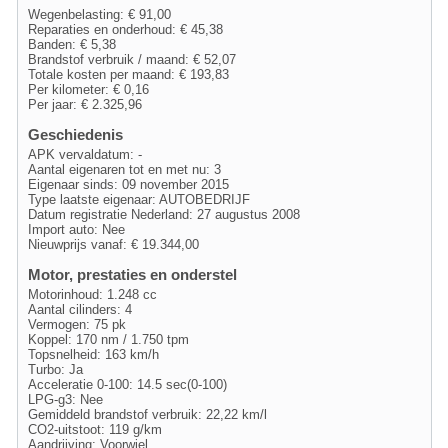
Wegenbelasting: € 91,00
Reparaties en onderhoud: € 45,38
Banden: € 5,38
Brandstof verbruik / maand: € 52,07
Totale kosten per maand: € 193,83
Per kilometer: € 0,16
Per jaar: € 2.325,96
Geschiedenis
APK vervaldatum: -
Aantal eigenaren tot en met nu: 3
Eigenaar sinds: 09 november 2015
Type laatste eigenaar: AUTOBEDRIJF
Datum registratie Nederland: 27 augustus 2008
Import auto: Nee
Nieuwprijs vanaf: € 19.344,00
Motor, prestaties en onderstel
Motorinhoud: 1.248 cc
Aantal cilinders: 4
Vermogen: 75 pk
Koppel: 170 nm / 1.750 tpm
Topsnelheid: 163 km/h
Turbo: Ja
Acceleratie 0-100: 14.5 sec(0-100)
LPG-g3: Nee
Gemiddeld brandstof verbruik: 22,22 km/l
CO2-uitstoot: 119 g/km
Aandrijving: Voorwiel