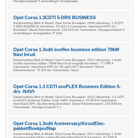
Handgeschakeld 5 versnellingen Energielabe
Opel Corsa 1.3CDTI 5-DRS BUSINESS
Samenvatting Merk & Model: Opel Corsa Bouwjaar: 2008 Uitvoering: 1.3CDTI
5-DRS BUSINESS Kenteken: 01-GSJ-3 Carrosserie: Hatchback APK tot: -
Brandstof: Diesel Kilometerstand: 219.915 km Transmissie: Handgeschakeld 5
versnellingen Energielabel: B Verb
Opel Corsa 1.3cdti ecoflex business edition 70kW
Navi Inruil
Samenvatting Merk & Model: Opel Corsa Bouwjaar: 2012 Uitvoering: 1.3cdti
ecoflex business edition 70kW Navi Inruil mogelijk Kenteken: 77-TRB-4
Carrosserie: Hatchback APK tot: 05 april 2017 Brandstof: Diesel
Kilometerstand: 73.325 km Transmissie: Hand
Opel Corsa 1.3 CDTI ecoFLEX Business Edition 5-
drs -NAVI-
Samenvatting Merk & Model: Opel Corsa Bouwjaar: 2013 Uitvoering: 1.3 CDTI
ecoFLEX Business Edition 5-drs -NAVI- Kenteken: 25-ZPG-9 Carrosserie:
Hatchback APK: Bij aflevering Brandstof: Diesel Kilometerstand: 153.839 km
Transmissie: Handgeschakeld 5 v
Opel Corsa 1.3cdti Anniversary/Airco/Elec-
pakket/Boekjes/Nap
Samenvatting Merk & Model: Opel Corsa Bouwjaar: 2012 Uitvoering: 1.3cdti
Anniversary/Airco/Elec-pakket/Boekjes/Nap/5drs/Cd Kenteken: 42-XBP-8