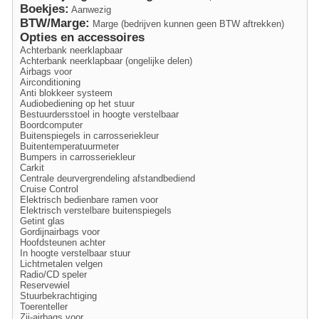
Boekjes:
Aanwezig
BTW/Marge:
Marge (bedrijven kunnen geen BTW aftrekken)
Opties en accessoires
Achterbank neerklapbaar
Achterbank neerklapbaar (ongelijke delen)
Airbags voor
Airconditioning
Anti blokkeer systeem
Audiobediening op het stuur
Bestuurdersstoel in hoogte verstelbaar
Boordcomputer
Buitenspiegels in carrosseriekleur
Buitentemperatuurmeter
Bumpers in carrosseriekleur
Carkit
Centrale deurvergrendeling afstandbediend
Cruise Control
Elektrisch bedienbare ramen voor
Elektrisch verstelbare buitenspiegels
Getint glas
Gordijnairbags voor
Hoofdsteunen achter
In hoogte verstelbaar stuur
Lichtmetalen velgen
Radio/CD speler
Reservewiel
Stuurbekrachtiging
Toerenteller
Zij-airbags voor