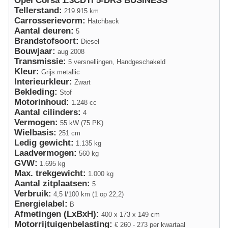
Opel Corsa 1.3CDTI 5-DRS BUSINESS
Tellerstand:
219.915 km
Carrosserievorm:
Hatchback
Aantal deuren:
5
Brandstofsoort:
Diesel
Bouwjaar:
aug 2008
Transmissie:
5 versnellingen, Handgeschakeld
Kleur:
Grijs metallic
Interieurkleur:
Zwart
Bekleding:
Stof
Motorinhoud:
1.248 cc
Aantal cilinders:
4
Vermogen:
55 kW (75 PK)
Wielbasis:
251 cm
Ledig gewicht:
1.135 kg
Laadvermogen:
560 kg
GVW:
1.695 kg
Max. trekgewicht:
1.000 kg
Aantal zitplaatsen:
5
Verbruik:
4,5 l/100 km (1 op 22,2)
Energielabel:
B
Afmetingen (LxBxH):
400 x 173 x 149 cm
Motorrijtuigenbelasting:
€ 260 - 273 per kwartaal