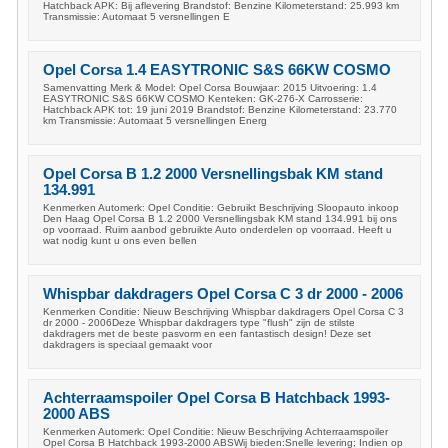
Hatchback APK: Bij aflevering Brandstof: Benzine Kilometerstand: 25.993 km
Transmissie: Automaat 5 versnellingen E
Opel Corsa 1.4 EASYTRONIC S&S 66KW COSMO
Samenvatting Merk & Model: Opel Corsa Bouwjaar: 2015 Uitvoering: 1.4
EASYTRONIC S&S 66KW COSMO Kenteken: GK-276-X Carrosserie:
Hatchback APK tot: 19 juni 2019 Brandstof: Benzine Kilometerstand: 23.770
km Transmissie: Automaat 5 versnellingen Energ
Opel Corsa B 1.2 2000 Versnellingsbak KM stand
134.991
Kenmerken Automerk: Opel Conditie: Gebruikt Beschrijving Sloopauto inkoop
Den Haag Opel Corsa B 1.2 2000 Versnellingsbak KM stand 134.991 bij ons
op voorraad. Ruim aanbod gebruikte Auto onderdelen op voorraad. Heeft u
wat nodig kunt u ons even bellen
Whispbar dakdragers Opel Corsa C 3 dr 2000 - 2006
Kenmerken Conditie: Nieuw Beschrijving Whispbar dakdragers Opel Corsa C 3
dr 2000 - 2006Deze Whispbar dakdragers type "flush" zijn de stilste
dakdragers met de beste pasvorm en een fantastisch design! Deze set
dakdragers is speciaal gemaakt voor
Achterraamspoiler Opel Corsa B Hatchback 1993-
2000 ABS
Kenmerken Automerk: Opel Conditie: Nieuw Beschrijving Achterraamspoiler
Opel Corsa B Hatchback 1993-2000 ABSWij bieden:Snelle levering; Indien op