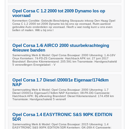
Opel Corsa C 1.2 2000 tot 2009 Dynamo los op
voorraad
Kenmerken Conditie: Gebruikt Beschrijving Sloopauto inkoop Den Haag Opel
Corsa C 1.2 2000 tot 2006 Dynamo los bij ons op voorraad. Ruim aanbod
gebruikte Auto onderdelen op voorraad. Heeft u wat nodig kunt u ons even
bellen of mailen. Wilt u bij ons l
Opel Corsa 1.4i AIRCO 2000 stuurbekrachteging
4nieuwe banden
Samenvatting Merk & Model: Opel Corsa Bouwjaar: 2000 Uitvoering: 1.4i-16V
Onyx Kenteken: 74-FD-ZS Carrosserie: Hatchback APK tot: 27 juni 2017
Brandstof: Benzine Kilometerstand: 205.591 km Transmissie: Handgeschakeld
5 versnellingen Energielabel: - V
Opel Corsa 1.7 Diesel /2000/1e Eigenaar/174dkm
NAP
Samenvatting Merk & Model: Opel Corsa Bouwjaar: 2000 Uitvoering: 1.7
Diesel /2000/1e Eigenaar/174dkm NAP Kenteken: 08-FK-DG Carrosserie:
Hatchback APK: Bij aflevering Brandstof: Diesel Kilometerstand: 174.458 km
Transmissie: Handgeschakeld 5 versnell
Opel Corsa 1.4 EASYTRONIC S&S 90PK EDITION
5DR
Samenvatting Merk & Model: Opel Corsa Bouwjaar: 2015 Uitvoering: 1.4
EASYTRONIC S&S 90PK EDITION 5DR Kenteken: GK-269-X Carrosserie: