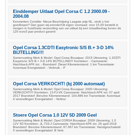
Einddemper Uitlaat Opel Corsa C 1.2 2000.09 -
2004.08
Kenmerken Conditie: Nieuw Beschrijving Laagste prijs NL, vindt u het
goedkoper? Dan gaan wij eronder!Uit eigen voorraad; voor 15.00 besteld is
morgen in huisGratis verzending van uw uitlaat bij een totaalbedrag boven de
120 euro3 jaar product garanti
Opel Corsa 1.3CDTI Easytronic S/S B.+ 3-D 14%
BIJTELLING!!!
Samenvatting Merk & Model: Opel Corsa Bouwjaar: 2015 Uitvoering: 1.3CDTI
Easytronic S/S B.+ 3-D 14% BIJTELLING!!! Kenteken: - Carrosserie:
Hatchback APK tot: - Brandstof: Diesel Kilometerstand: 1 km Transmissie:
Automaat Energielabel: - Verbruik: - P
Opel Corsa VERKOCHT! (bj 2000 automaat)
Samenvatting Merk & Model: Opel Corsa Bouwjaar: 2000 Uitvoering:
VERKOCHT!!!! Kenteken: 13-FJ-VK Carrosserie: Hatchback APK tot: 07 april
2017 Brandstof: Benzine Kilometerstand: 104.886 km Transmissie: Automaat
4 versnellingen Energielabel: - Verbrui
Stoere Opel Corsa 1.0 12V 5D 2009 Geel
Samenvatting Merk & Model: Opel CORSA Bouwjaar: 2009 Uitvoering: 1.0
12V 5D Kenteken: JL-733-J Carrosserie: Hatchback APK tot: 26 april 2018
Brandstof: Benzine Kilometerstand: 67.067 km Transmissie: Handgeschakeld
5 versnellingen Energielabel: B Verb