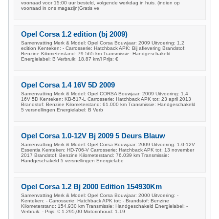
voorraad voor 15:00 uur besteld, volgende werkdag in huis. (indien op
voorraad in ons magazijn)Gratis ve
Opel Corsa 1.2 edition (bj 2009)
Samenvatting Merk & Model: Opel Corsa Bouwjaar: 2009 Uitvoering: 1.2
edition Kenteken: - Carrosserie: Hatchback APK: Bij aflevering Brandstof:
Benzine Kilometerstand: 79.565 km Transmissie: Handgeschakeld
Energielabel: B Verbruik: 18,87 km/l Prijs: €
Opel Corsa 1.4 16V 5D 2009
Samenvatting Merk & Model: Opel CORSA Bouwjaar: 2009 Uitvoering: 1.4
16V 5D Kenteken: KB-517-L Carrosserie: Hatchback APK tot: 23 april 2013
Brandstof: Benzine Kilometerstand: 61.000 km Transmissie: Handgeschakeld
5 versnellingen Energielabel: B Verb
Opel Corsa 1.0-12V Bj 2009 5 Deurs Blauw
Samenvatting Merk & Model: Opel Corsa Bouwjaar: 2009 Uitvoering: 1.0-12V
Essentia Kenteken: HD-706-V Carrosserie: Hatchback APK tot: 13 november
2017 Brandstof: Benzine Kilometerstand: 76.039 km Transmissie:
Handgeschakeld 5 versnellingen Energielabe
Opel Corsa 1.2 Bj 2000 Edition 154930Km
Samenvatting Merk & Model: Opel Corsa Bouwjaar: 2000 Uitvoering: -
Kenteken: - Carrosserie: Hatchback APK tot: - Brandstof: Benzine
Kilometerstand: 154.930 km Transmissie: Handgeschakeld Energielabel: -
Verbruik: - Prijs: € 1.295,00 Motorinhoud: 1.19