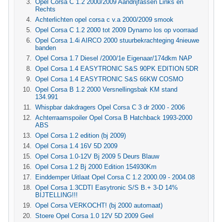
Opel Corsa C 1.2 2000/2009 Aandrijfassen Links en
Rechts
Achterlichten opel corsa c v.a 2000/2009 smook
Opel Corsa C 1.2 2000 tot 2009 Dynamo los op voorraad
Opel Corsa 1.4i AIRCO 2000 stuurbekrachteging 4nieuwe
banden
Opel Corsa 1.7 Diesel /2000/1e Eigenaar/174dkm NAP
Opel Corsa 1.4 EASYTRONIC S&S 90PK EDITION 5DR
Opel Corsa 1.4 EASYTRONIC S&S 66KW COSMO
Opel Corsa B 1.2 2000 Versnellingsbak KM stand
134.991
Whispbar dakdragers Opel Corsa C 3 dr 2000 - 2006
Achterraamspoiler Opel Corsa B Hatchback 1993-2000
ABS
Opel Corsa 1.2 edition (bj 2009)
Opel Corsa 1.4 16V 5D 2009
Opel Corsa 1.0-12V Bj 2009 5 Deurs Blauw
Opel Corsa 1.2 Bj 2000 Edition 154930Km
Einddemper Uitlaat Opel Corsa C 1.2 2000.09 - 2004.08
Opel Corsa 1.3CDTI Easytronic S/S B.+ 3-D 14%
BIJTELLING!!!
Opel Corsa VERKOCHT! (bj 2000 automaat)
Stoere Opel Corsa 1.0 12V 5D 2009 Geel