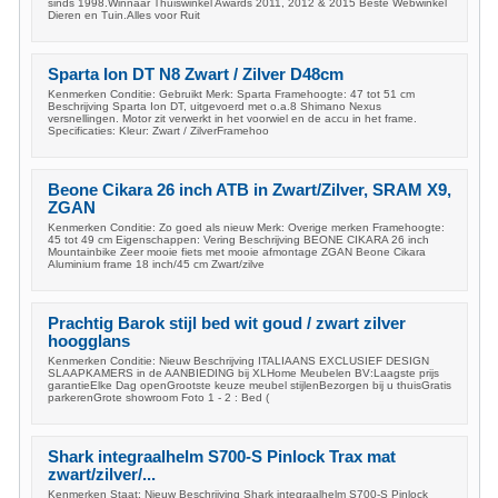
sinds 1998.Winnaar Thuiswinkel Awards 2011, 2012 & 2015 Beste Webwinkel
Dieren en Tuin.Alles voor Ruit
Sparta Ion DT N8 Zwart / Zilver D48cm
Kenmerken Conditie: Gebruikt Merk: Sparta Framehoogte: 47 tot 51 cm
Beschrijving Sparta Ion DT, uitgevoerd met o.a.8 Shimano Nexus
versnellingen. Motor zit verwerkt in het voorwiel en de accu in het frame.
Specificaties: Kleur: Zwart / ZilverFramehoo
Beone Cikara 26 inch ATB in Zwart/Zilver, SRAM X9,
ZGAN
Kenmerken Conditie: Zo goed als nieuw Merk: Overige merken Framehoogte:
45 tot 49 cm Eigenschappen: Vering Beschrijving BEONE CIKARA 26 inch
Mountainbike Zeer mooie fiets met mooie afmontage ZGAN Beone Cikara
Aluminium frame 18 inch/45 cm Zwart/zilve
Prachtig Barok stijl bed wit goud / zwart zilver
hoogglans
Kenmerken Conditie: Nieuw Beschrijving ITALIAANS EXCLUSIEF DESIGN
SLAAPKAMERS in de AANBIEDING bij XLHome Meubelen BV:Laagste prijs
garantieElke Dag openGrootste keuze meubel stijlenBezorgen bij u thuisGratis
parkerenGrote showroom Foto 1 - 2 : Bed (
Shark integraalhelm S700-S Pinlock Trax mat
zwart/zilver/...
Kenmerken Staat: Nieuw Beschrijving Shark integraalhelm S700-S Pinlock