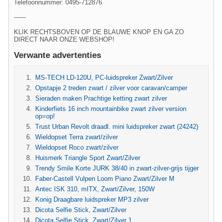
Telefoonnummer: 0495-712876
------
KLIK RECHTSBOVEN OP DE BLAUWE KNOP EN GA ZO
DIRECT NAAR ONZE WEBSHOP!
Verwante advertenties
MS-TECH LD-120U, PC-luidspreker Zwart/Zilver
Opstapje 2 treden zwart / zilver voor caravan/camper
Sieraden maken Prachtige ketting zwart zilver
Kinderfiets 16 inch mountainbike zwart zilver version
op=op!
Trust Urban Revolt draadl. mini luidspreker zwart (24242)
Wieldopset Terra zwart/zilver
Wieldopset Roco zwart/zilver
Huismerk Triangle Sport Zwart/Zilver
Trendy Smile Korte JURK 38/40 in zwart-zilver-grijs tijger
Faber-Castell Vulpen Loom Piano Zwart/Zilver M
Antec ISK 310, mITX, Zwart/Zilver, 150W
Konig Draagbare luidspreker MP3 zilver
Dicota Selfie Stick, Zwart/Zilver
Dicota Selfie Stick, Zwart/Zilver 1