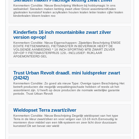
Sieraden maken Prachtige ketting zwart zilver
Kenmerken Conditie: Nieuw Beschrijving Welkom bij hobbymagic In ons
webwinkel: Sieraden maken ketting zwart zilver Groot assortimentKralen
glaskralen kunststof kralen acrylkralen houten kralen letter kralen cijfer kralen
kinderkralen bloem kralen roo
Kinderfiets 16 inch mountainbike zwart zilver
version op=op!
Kenmerken Conditie: Nieuw Eigenschappen: Zijwieltjes Beschrijving ENIGE
ECHTE FIETSENWINKEL FIETSMASTER IN BEVERWIJK HEEFT DE
VOLGENDE AANBIEDING * 16 INCH SPORTING MTB ZWART ZILVER
OP=OP !! FIETSMASTERPRIJS 129,- INCLUSIEF: RIJKLAAR
AFGEMONTEERD GEL
Trust Urban Revolt draadl. mini luidspreker zwart
(24242)
Kenmerken Conditie: Zo goed als nieuw Type: Overige typen Beschrijving Het
betreft producten die mogelijk verpakkingsschade hebben of reeds uit het
assortiment zijn. U heeft op deze producten de normale wettelijke garantie
periode. Trust Urban Revolt
Wieldopset Terra zwart/zilver
Kenmerken Conditie: Nieuw Beschrijving Degelijk wieldopset van het type
Terra in de kleur zwart/zilver en voor velgen van 13-16 inch.Eenvoudig te
monteren door middel van een klik-systeem en zeer licht door duurzaam
kunststof.Dit set bevat vier wield