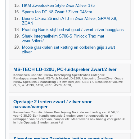
HKM Zweetdeken Style Zwart/Zilver 175
Sparta Ion DT N8 Zwart / Zilver D48cm
Beone Cikara 26 inch ATB in Zwart/Zilver, SRAM X9,
ZGAN
Prachtig Barok stijl bed wit goud / zwart zilver hoogglans
Shark integraalhelm S700-S Pinlock Trax mat
zwart/zilver/...
Mooie glaskralen set ketting en oorbellen grijs zwart
zilver
MS-TECH LD-120U, PC-luidspreker Zwart/Zilver
Kenmerken Conditie: Nieuw Beschrijving Specificaties Categorie
Randapparatuur Merk MS-Tech Model LD-120U Uitvoering Zwart/Zilver Grade
Nieuw Speakers 2 Aansluiting 3.5 mm mini-jack, USB 1.0 Schakelaar Volume
i3, i5, i7, 4130, 4430, 4440, 4570, 4670,
Opstapje 2 treden zwart / zilver voor
caravan/camper
Kenmerken Conditie: Nieuw Beschrijving Nu in de aanbieding van € 59,00
voor € 38,50!Een handig opstapje 2 treden voor het eenvoudig in- en
uitstappen van de caravan, camper etc. Maar tevens ook handig voor gebruik
in huis!Opstapje 2 treden zwart / zi