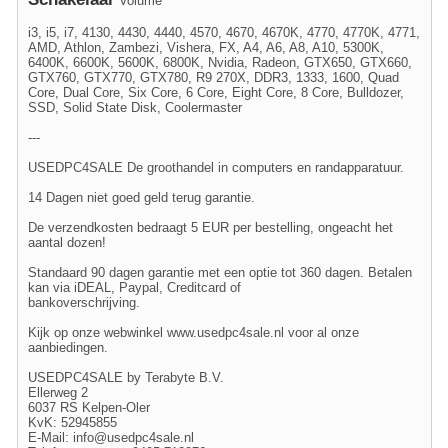
Volume
i3, i5, i7, 4130, 4430, 4440, 4570, 4670, 4670K, 4770, 4770K, 4771,
AMD, Athlon, Zambezi, Vishera, FX, A4, A6, A8, A10, 5300K,
6400K, 6600K, 5600K, 6800K, Nvidia, Radeon, GTX650, GTX660,
GTX760, GTX770, GTX780, R9 270X, DDR3, 1333, 1600, Quad
Core, Dual Core, Six Core, 6 Core, Eight Core, 8 Core, Bulldozer,
SSD, Solid State Disk, Coolermaster
---
USEDPC4SALE De groothandel in computers en randapparatuur.
14 Dagen niet goed geld terug garantie.
De verzendkosten bedraagt 5 EUR per bestelling, ongeacht het
aantal dozen!
Standaard 90 dagen garantie met een optie tot 360 dagen. Betalen
kan via iDEAL, Paypal, Creditcard of
bankoverschrijving.
Kijk op onze webwinkel www.usedpc4sale.nl voor al onze
aanbiedingen.
USEDPC4SALE by Terabyte B.V.
Ellerweg 2
6037 RS Kelpen-Oler
KvK: 52945855
E-Mail:
info@usedpc4sale.nl