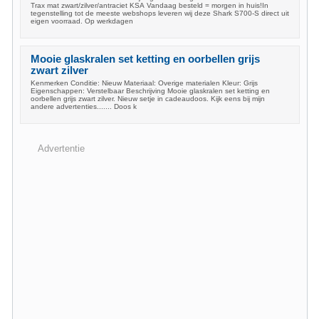
Trax mat zwart/zilver/antraciet KSA Vandaag besteld = morgen in huis!In
tegenstelling tot de meeste webshops leveren wij deze Shark S700-S direct uit
eigen voorraad. Op werkdagen
Mooie glaskralen set ketting en oorbellen grijs
zwart zilver
Kenmerken Conditie: Nieuw Materiaal: Overige materialen Kleur: Grijs
Eigenschappen: Verstelbaar Beschrijving Mooie glaskralen set ketting en
oorbellen grijs zwart zilver. Nieuw setje in cadeaudoos. Kijk eens bij mijn
andere advertenties....... Doos k
Advertentie