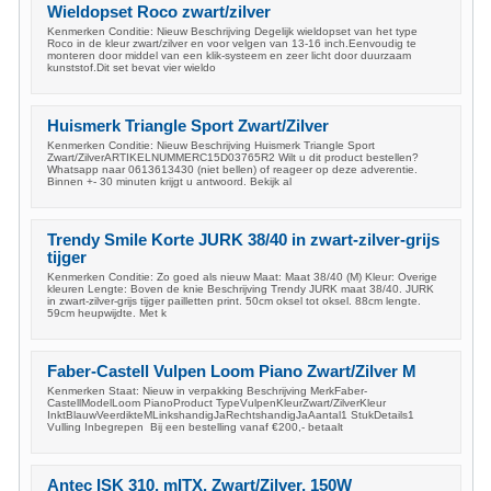
Wieldopset Roco zwart/zilver
Kenmerken Conditie: Nieuw Beschrijving Degelijk wieldopset van het type
Roco in de kleur zwart/zilver en voor velgen van 13-16 inch.Eenvoudig te
monteren door middel van een klik-systeem en zeer licht door duurzaam
kunststof.Dit set bevat vier wieldo
Huismerk Triangle Sport Zwart/Zilver
Kenmerken Conditie: Nieuw Beschrijving Huismerk Triangle Sport
Zwart/ZilverARTIKELNUMMERC15D03765R2 Wilt u dit product bestellen?
Whatsapp naar 0613613430 (niet bellen) of reageer op deze adverentie.
Binnen +- 30 minuten krijgt u antwoord. Bekijk al
Trendy Smile Korte JURK 38/40 in zwart-zilver-grijs
tijger
Kenmerken Conditie: Zo goed als nieuw Maat: Maat 38/40 (M) Kleur: Overige
kleuren Lengte: Boven de knie Beschrijving Trendy JURK maat 38/40. JURK
in zwart-zilver-grijs tijger pailletten print. 50cm oksel tot oksel. 88cm lengte.
59cm heupwijdte. Met k
Faber-Castell Vulpen Loom Piano Zwart/Zilver M
Kenmerken Staat: Nieuw in verpakking Beschrijving MerkFaber-
CastellModelLoom PianoProduct TypeVulpenKleurZwart/ZilverKleur
InktBlauwVeerdikteMLinkshandigJaRechtshandigJaAantal1 StukDetails1
Vulling Inbegrepen Bij een bestelling vanaf €200,- betaalt
Antec ISK 310, mITX, Zwart/Zilver, 150W