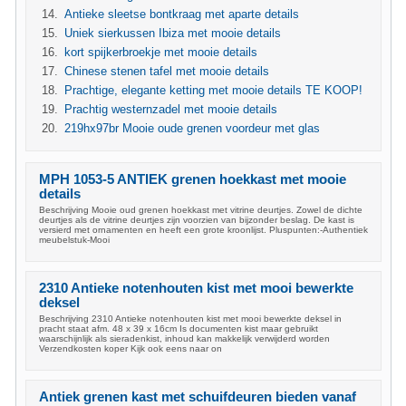
Antieke sleetse bontkraag met aparte details
Uniek sierkussen Ibiza met mooie details
kort spijkerbroekje met mooie details
Chinese stenen tafel met mooie details
Prachtige, elegante ketting met mooie details TE KOOP!
Prachtig westernzadel met mooie details
219hx97br Mooie oude grenen voordeur met glas
MPH 1053-5 ANTIEK grenen hoekkast met mooie
details
Beschrijving Mooie oud grenen hoekkast met vitrine deurtjes. Zowel de dichte
deurtjes als de vitrine deurtjes zijn voorzien van bijzonder beslag. De kast is
versierd met ornamenten en heeft een grote kroonlijst. Pluspunten:-Authentiek
meubelstuk-Mooi
2310 Antieke notenhouten kist met mooi bewerkte
deksel
Beschrijving 2310 Antieke notenhouten kist met mooi bewerkte deksel in
pracht staat afm. 48 x 39 x 16cm Is documenten kist maar gebruikt
waarschijnlijk als sieradenkist, inhoud kan makkelijk verwijderd worden
Verzendkosten koper Kijk ook eens naar on
Antiek grenen kast met schuifdeuren bieden vanaf