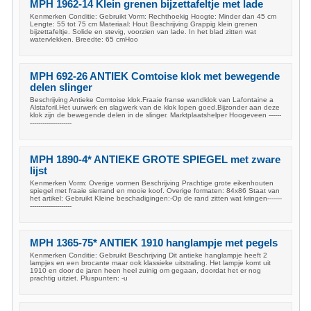
MPH 1962-14 Klein grenen bijzettafeltje met lade
Kenmerken Conditie: Gebruikt Vorm: Rechthoekig Hoogte: Minder dan 45 cm
Lengte: 55 tot 75 cm Materiaal: Hout Beschrijving Grappig klein grenen
bijzettafeltje. Solide en stevig, voorzien van lade. In het blad zitten wat
watervlekken. Breedte: 65 cmHoo
MPH 692-26 ANTIEK Comtoise klok met bewegende
delen slinger
Beschrijving Antieke Comtoise klok.Fraaie franse wandklok van Lafontaine a
Alstaforil.Het uurwerk en slagwerk van de klok lopen goed.Bijzonder aan deze
klok zijn de bewegende delen in de slinger. Marktplaatshelper Hoogeveen ------
--------------------
MPH 1890-4* ANTIEKE GROTE SPIEGEL met zware
lijst
Kenmerken Vorm: Overige vormen Beschrijving Prachtige grote eikenhouten
spiegel met fraaie sierrand en mooie koof. Overige formaten: 84x86 Staat van
het artikel: Gebruikt Kleine beschadigingen:-Op de rand zitten wat kringen-------
--------------------
MPH 1365-75* ANTIEK 1910 hanglampje met pegels
Kenmerken Conditie: Gebruikt Beschrijving Dit antieke hanglampje heeft 2
lampjes en een brocante maar ook klassieke uitstraling. Het lampje komt uit
1910 en door de jaren heen heel zuinig om gegaan, doordat het er nog
prachtig uitziet. Pluspunten: -u