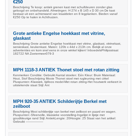
€250
Beschrijving Te koop: antiek grenen kast met schuifdeuren zonder glas
geloogd en onbehandeld. Afmetingen: H 274 x B 145 x D 30 cm De kast
bestaat uit een achterwand van kraaldelen en 8 legplanken. Bieden vanaf
€250 Op te halen in Achthuizen.
Grote antieke Engelse hoekkast met vitrine,
glaskast
Beschrijving Grote antieke Engelse hoekkast met vitrine, glaskast, vitrinekast,
servieskast, keukenkast. Maten: 120b x 44d x 213h cm. Bekijk al onze
advertenties en kom snel eens in onze winkel kijken! InboedelsPhilipsstraat
182722 NA Zoetermeer079-3
MPH 1118-3 ANTIEK Thonet stoel met rotan zitting
Kenmerken Conditie: Gebruikt Aantal stoelen: Eén Kleur: Bruin Materiaal:
Hout, Stof Beschrijving Mooie Thonet stoel met rugleuning met cirkel
Pluspunten:-Klassiek, tijdloos model-Met rotan zitting-Het houtwerk verkeert in
uitstekende staat Stijl: Ant
MPH 920-35 ANTIEK Schilderijtje Berkel met
zeilboot
Beschrijving Mooi schilderijtje van berkel met zeilboot en paard en wagen.
Pluspunten:-Sfeervolle, klassieke voorstelling-Ingelijst in lijstje met
goudkleurige rand Stijl: AntiekLengte: 20Hoogte: 25 Staat van het artikel:
Gebruikt -------------------