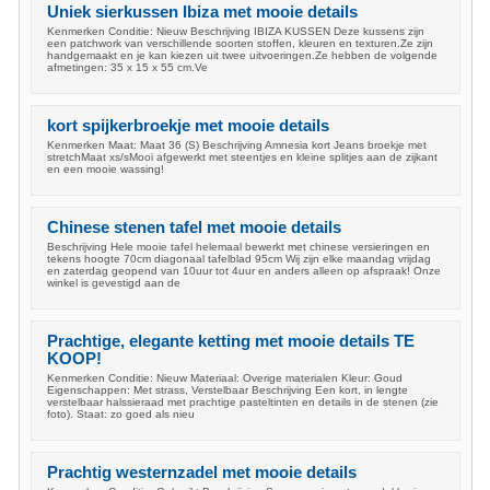
Uniek sierkussen Ibiza met mooie details
Kenmerken Conditie: Nieuw Beschrijving IBIZA KUSSEN Deze kussens zijn
een patchwork van verschillende soorten stoffen, kleuren en texturen.Ze zijn
handgemaakt en je kan kiezen uit twee uitvoeringen.Ze hebben de volgende
afmetingen: 35 x 15 x 55 cm.Ve
kort spijkerbroekje met mooie details
Kenmerken Maat: Maat 36 (S) Beschrijving Amnesia kort Jeans broekje met
stretchMaat xs/sMooi afgewerkt met steentjes en kleine splitjes aan de zijkant
en een mooie wassing!
Chinese stenen tafel met mooie details
Beschrijving Hele mooie tafel helemaal bewerkt met chinese versieringen en
tekens hoogte 70cm diagonaal tafelblad 95cm Wij zijn elke maandag vrijdag
en zaterdag geopend van 10uur tot 4uur en anders alleen op afspraak! Onze
winkel is gevestigd aan de
Prachtige, elegante ketting met mooie details TE
KOOP!
Kenmerken Conditie: Nieuw Materiaal: Overige materialen Kleur: Goud
Eigenschappen: Met strass, Verstelbaar Beschrijving Een kort, in lengte
verstelbaar halssieraad met prachtige pasteltinten en details in de stenen (zie
foto). Staat: zo goed als nieu
Prachtig westernzadel met mooie details