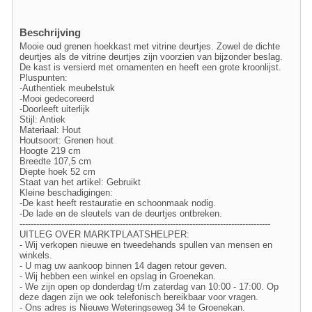
Beschrijving
Mooie oud grenen hoekkast met vitrine deurtjes. Zowel de dichte
deurtjes als de vitrine deurtjes zijn voorzien van bijzonder beslag.
De kast is versierd met ornamenten en heeft een grote kroonlijst.
Pluspunten:
-Authentiek meubelstuk
-Mooi gedecoreerd
-Doorleeft uiterlijk
Stijl: Antiek
Materiaal: Hout
Houtsoort: Grenen hout
Hoogte 219 cm
Breedte 107,5 cm
Diepte hoek 52 cm
Staat van het artikel: Gebruikt
Kleine beschadigingen:
-De kast heeft restauratie en schoonmaak nodig.
-De lade en de sleutels van de deurtjes ontbreken.
------------------------------------------------------------------------------------------
UITLEG OVER MARKTPLAATSHELPER:
- Wij verkopen nieuwe en tweedehands spullen van mensen en
winkels.
- U mag uw aankoop binnen 14 dagen retour geven.
- Wij hebben een winkel en opslag in Groenekan.
- We zijn open op donderdag t/m zaterdag van 10:00 - 17:00. Op
deze dagen zijn we ook telefonisch bereikbaar voor vragen.
- Ons adres is Nieuwe Weteringseweg 34 te Groenekan.