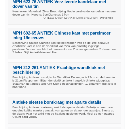
MPH 623-76 ANTIEK Verzilverde kandelaar met
dover van tin
Kenmerken Materiaal: Zilver Beschrijving Mooie verzilverde kandelaar met een
dover van tin. Hoogte: 9cmDiameter: 17cm ------------------------------------------------------
------------------------------------UITLEG OVER MARKTPLAATSHELPER:- Wij verkop
MPH 692-65 ANTIEK Chinese kast met parelmoer
inleg 19e eeuws
Beschrijving Unieke Chinese kast uit het midden van de de 19e eeuw.De
Aziatische kast is aan de voorkant voorzien van prachtig ingelegd
parelmoer.Verder beschikt het pronkstuk over 2 vitrine gedeeltes, 2 deuren en
2 lades. Stijl: AntiekMateriaal: Hou
MPH 212-261 ANTIEK Prachtige wandklok met
beschildering
Beschrijving Antieke nostalgische Wandklok.De lengte is 72cm en de breedte
is 21cm Pluspunten:-Bijzonder sierlijk antieke hangklok-Unieke wijzerplaat
Staat van het artikel: Gebruikt Kleine beschadigingen:-1, ornament mist iets in
haar hand ----------
Antieke sleetse bontkraag met aparte details
Beschrijving Antieke bontkraag met hele aparte details. Bolletje op een zeer
ongebruikelijke manier gemaakt van garen en daaronder staartjes. Sleets op
de plaats waar het altijd met de haakjes gesloten werd. Mooi op een paspop
U kunt altijd vrijblijv