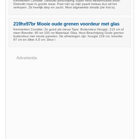
Kenmerken Conditie: Gebruikt Beschrijving Super mooi westernzadel bruin.
Gebruikt maar in goede staat. Past niet op mijn paard helaas dus wil het
verkopen. Zit heerlijk diep en zacht. Mooi afgewerkte details (zie foto's).
219hx97br Mooie oude grenen voordeur met glas
Kenmerken Conditie: Zo goed als nieuw Type: Buitendeur Hoogte: 215 cm of
meer Breedte: 80 tot 100 cm Materiaal: Glas, Hout Beschrijving Oude grenen
buitendeur met mooie panelen. De afmetingen zijn: hoogte 219 cm, breedte
97 cm en dikte 4,5 cm. Deur i
Advertentie