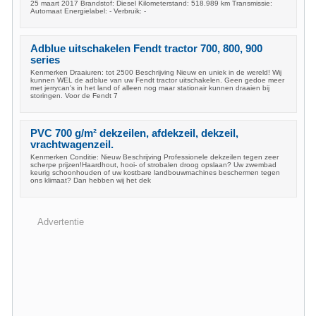
25 maart 2017 Brandstof: Diesel Kilometerstand: 518.989 km Transmissie:
Automaat Energielabel: - Verbruik: -
Adblue uitschakelen Fendt tractor 700, 800, 900
series
Kenmerken Draaiuren: tot 2500 Beschrijving Nieuw en uniek in de wereld! Wij
kunnen WEL de adblue van uw Fendt tractor uitschakelen. Geen gedoe meer
met jerrycan's in het land of alleen nog maar stationair kunnen draaien bij
storingen. Voor de Fendt 7
PVC 700 g/m² dekzeilen, afdekzeil, dekzeil,
vrachtwagenzeil.
Kenmerken Conditie: Nieuw Beschrijving Professionele dekzeilen tegen zeer
scherpe prijzen!Haardhout, hooi- of strobalen droog opslaan? Uw zwembad
keurig schoonhouden of uw kostbare landbouwmachines beschermen tegen
ons klimaat? Dan hebben wij het dek
Advertentie