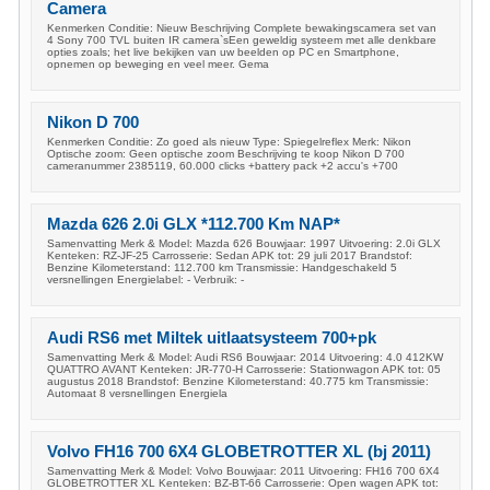
Camera
Kenmerken Conditie: Nieuw Beschrijving Complete bewakingscamera set van
4 Sony 700 TVL buiten IR camera`sEen geweldig systeem met alle denkbare
opties zoals; het live bekijken van uw beelden op PC en Smartphone,
opnemen op beweging en veel meer. Gema
Nikon D 700
Kenmerken Conditie: Zo goed als nieuw Type: Spiegelreflex Merk: Nikon
Optische zoom: Geen optische zoom Beschrijving te koop Nikon D 700
cameranummer 2385119, 60.000 clicks +battery pack +2 accu's +700
Mazda 626 2.0i GLX *112.700 Km NAP*
Samenvatting Merk & Model: Mazda 626 Bouwjaar: 1997 Uitvoering: 2.0i GLX
Kenteken: RZ-JF-25 Carrosserie: Sedan APK tot: 29 juli 2017 Brandstof:
Benzine Kilometerstand: 112.700 km Transmissie: Handgeschakeld 5
versnellingen Energielabel: - Verbruik: -
Audi RS6 met Miltek uitlaatsysteem 700+pk
Samenvatting Merk & Model: Audi RS6 Bouwjaar: 2014 Uitvoering: 4.0 412KW
QUATTRO AVANT Kenteken: JR-770-H Carrosserie: Stationwagon APK tot: 05
augustus 2018 Brandstof: Benzine Kilometerstand: 40.775 km Transmissie:
Automaat 8 versnellingen Energiela
Volvo FH16 700 6X4 GLOBETROTTER XL (bj 2011)
Samenvatting Merk & Model: Volvo Bouwjaar: 2011 Uitvoering: FH16 700 6X4
GLOBETROTTER XL Kenteken: BZ-BT-66 Carrosserie: Open wagen APK tot: