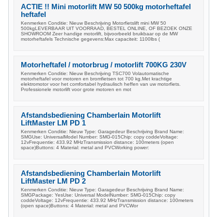
ACTIE !! Mini motorlift MW 50 500kg motorheftafel
heftafel
Kenmerken Conditie: Nieuw Beschrijving Motorfietslift mini MW 50
500kgLEVERBAAR UIT VOORRAAD, BESTEL ONLINE, OF BEZOEK ONZE
SHOWROOM Zeer handige motorlift, bijvoorbeeld bruikbaar op de MW
motorheftafels Technische gegevens:Max capaciteit: 1100lbs (
Motorheftafel / motorbrug / motorlift 700KG 230V
Kenmerken Conditie: Nieuw Beschrijving TSC700 Volautomatische
motorheftafel voor motoren en bromfietsen tot 700 kg.Met krachtige
elektromotor voor het comfortabel hydraulisch heffen van uw motorfiets.
Professionele motorlift voor grote motoren en mot
Afstandsbediening Chamberlain Motorlift
LiftMaster LM PD 1
Kenmerken Conditie: Nieuw Type: Garagedeur Beschrijving Brand Name:
SMGUse: UniversalModel Number: SMG-015Chip: copy coddeVoltage:
12vFrequentie: 433.92 MHzTransmission distance: 100meters (open
space)Buttons: 4 Material: metal and PVCWorking power:
Afstandsbediening Chamberlain Motorlift
LiftMaster LM PD 2
Kenmerken Conditie: Nieuw Type: Garagedeur Beschrijving Brand Name:
SMGPackage: YesUse: Universal ModelNumber: SMG-015Chip: copy
coddeVoltage: 12vFrequentie: 433.92 MHzTransmission distance: 100meters
(open space)Buttons: 4 Material: metal and PVCWor