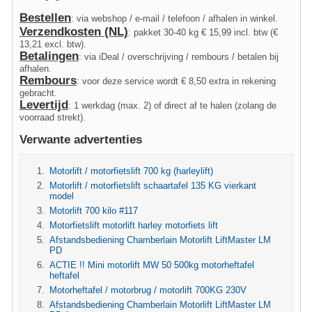
Bestellen
: via webshop / e-mail / telefoon / afhalen in winkel.
Verzendkosten (NL)
: pakket 30-40 kg € 15,99 incl. btw (€
13,21 excl. btw).
Betalingen
: via iDeal / overschrijving / rembours / betalen bij
afhalen.
Rembours
: voor deze service wordt € 8,50 extra in rekening
gebracht.
Levertijd
: 1 werkdag (max. 2) of direct af te halen (zolang de
voorraad strekt).
Verwante advertenties
Motorlift / motorfietslift 700 kg (harleylift)
Motorlift / motorfietslift schaartafel 135 KG vierkant
model
Motorlift 700 kilo #117
Motorfietslift motorlift harley motorfiets lift
Afstandsbediening Chamberlain Motorlift LiftMaster LM
PD
ACTIE !! Mini motorlift MW 50 500kg motorheftafel
heftafel
Motorheftafel / motorbrug / motorlift 700KG 230V
Afstandsbediening Chamberlain Motorlift LiftMaster LM