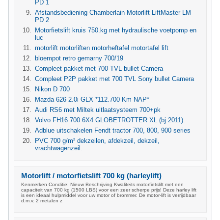
PD 1
Afstandsbediening Chamberlain Motorlift LiftMaster LM
PD 2
Motorfietslift kruis 750.kg met hydraulische voetpomp en
luc
motorlift motorliften motorheftafel motortafel lift
bloempot retro gemarny 700/19
Compleet pakket met 700 TVL bullet Camera
Compleet P2P pakket met 700 TVL Sony bullet Camera
Nikon D 700
Mazda 626 2.0i GLX *112.700 Km NAP*
Audi RS6 met Miltek uitlaatsysteem 700+pk
Volvo FH16 700 6X4 GLOBETROTTER XL (bj 2011)
Adblue uitschakelen Fendt tractor 700, 800, 900 series
PVC 700 g/m² dekzeilen, afdekzeil, dekzeil,
vrachtwagenzeil.
Motorlift / motorfietslift 700 kg (harleylift)
Kenmerken Conditie: Nieuw Beschrijving Kwaliteits motorfietslift met een
capaciteit van 700 kg (1500 LBS) voor een zeer scherpe prijs! Deze harley lift
is een ideaal hulpmiddel voor uw motor of brommer. De motor-lift is verrijdbaar
d.m.v. 2 metalen z