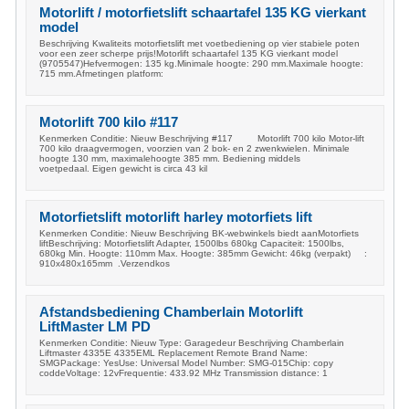
Motorlift / motorfietslift schaartafel 135 KG vierkant
model
Beschrijving Kwaliteits motorfietslift met voetbediening op vier stabiele poten
voor een zeer scherpe prijs!Motorlift schaartafel 135 KG vierkant model
(9705547)Hefvermogen: 135 kg.Minimale hoogte: 290 mm.Maximale hoogte:
715 mm.Afmetingen platform:
Motorlift 700 kilo #117
Kenmerken Conditie: Nieuw Beschrijving #117 Motorlift 700 kilo Motor-lift
700 kilo draagvermogen, voorzien van 2 bok- en 2 zwenkwielen. Minimale
hoogte 130 mm, maximalehoogte 385 mm. Bediening middels
voetpedaal. Eigen gewicht is circa 43 kil
Motorfietslift motorlift harley motorfiets lift
Kenmerken Conditie: Nieuw Beschrijving BK-webwinkels biedt aanMotorfiets
liftBeschrijving: Motorfietslift Adapter, 1500lbs 680kg Capaciteit: 1500lbs,
680kg Min. Hoogte: 110mm Max. Hoogte: 385mm Gewicht: 46kg (verpakt) :
910x480x165mm .Verzendkos
Afstandsbediening Chamberlain Motorlift
LiftMaster LM PD
Kenmerken Conditie: Nieuw Type: Garagedeur Beschrijving Chamberlain
Liftmaster 4335E 4335EML Replacement Remote Brand Name:
SMGPackage: YesUse: Universal Model Number: SMG-015Chip: copy
coddeVoltage: 12vFrequentie: 433.92 MHz Transmission distance: 1