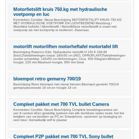
Motorfietslift kruis 750.kg met hydraulische
voetpomp en luc
Kenmerken Conditie: Nieuw Beschrijving MOTORFIETSLIFT KRUIS 750.KG
MET HYDRAULISCHE VOETPOMP EN LUCHTBEDIEND Motorbrug /
Motorfiets heftafel / Motorfietslift / MotorliftDeze motorfietslift is zowel met
voetpump als met luchtpomp te bedienen. Daarnaas
motorlift motorliften motorheftafel motortafel lift
Beschrijving Rubenco Ede: Hydraulische motorlift H 100 € 199,99
(foto1)Tafelafmetingen totaal: 180x50 cm (INCL OPRIJPLAAT)Tafelafmetingen
zonder achterklep: 140x50 cm.Hefvermogen: Circa. 400 Kilogram.Minimum
hoogte: 220 mm.Maximum hoogte: 800 mm.Gewi
bloempot retro gemarny 700/19
Beschrijving Retro bloempot met mooie kleuren.Bloempot gemerkt 700/19
germanydoorsnede 19 cm en hoogte 18 cm
Compleet pakket met 700 TVL bullet Camera
Kenmerken Conditie: Nieuw Beschrijving Complete bewakingscamera set
van 8 camera`sEen geweldig systeem met alle denkbare opties zoals; het live
bekijken van uw beelden op PC en Smartphone, opnemen op beweging en
veel meer. Gemakkelijk zelf te plaatse
Compleet P2P pakket met 700 TVL Sony bullet