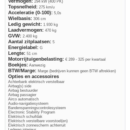
Vermogen:
294 kW (400 PK)
Topsnelheid:
275 km/u
Acceleratie (0-100):
5,0s
Wielbasis:
306 cm
Ledig gewicht:
1.930 kg
Laadvermogen:
470 kg
GVW:
2.400 kg
Aantal zitplaatsen:
5
Energielabel:
G
Lengte:
51 cm
Motorrijtuigenbelasting:
€ 289 - 325 per kwartaal
Boekjes:
Aanwezig
BTW/Marge:
Marge (bedrijven kunnen geen BTW aftrekken)
Opties en accessoires
Achterbank elektrisch verstelbaar
Airbag(s) side
Airbag bestuurder
Airbag passagier
Airco automatisch
Audio-navigatiesysteem
Bandenspanningscontrolesysteem
Electronic Stability Program
Elektrisch schuifdak
Elektrisch verstelbare voorstoel(en)
Elektrisch zonnescherm achterruit
Lederen interieur