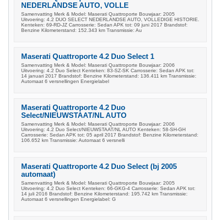
NEDERLANDSE AUTO, VOLLE
Samenvatting Merk & Model: Maserati Quattroporte Bouwjaar: 2005
Uitvoering: 4.2 DUO SELECT NEDERLANDSE AUTO, VOLLEDIGE HISTORIE.
Kenteken: 69-RD-JZ Carrosserie: Sedan APK tot: 09 juni 2017 Brandstof:
Benzine Kilometerstand: 152.343 km Transmissie: Au
Maserati Quattroporte 4.2 Duo Select 1
Samenvatting Merk & Model: Maserati Quattroporte Bouwjaar: 2006
Uitvoering: 4.2 Duo Select Kenteken: 83-SZ-SK Carrosserie: Sedan APK tot:
14 januari 2017 Brandstof: Benzine Kilometerstand: 136.411 km Transmissie:
Automaat 6 versnellingen Energielabel
Maserati Quattroporte 4.2 Duo
Select/NIEUWSTAAT/NL AUTO
Samenvatting Merk & Model: Maserati Quattroporte Bouwjaar: 2006
Uitvoering: 4.2 Duo Select/NIEUWSTAAT/NL AUTO Kenteken: 58-SH-GH
Carrosserie: Sedan APK tot: 05 april 2017 Brandstof: Benzine Kilometerstand:
106.652 km Transmissie: Automaat 6 versnelli
Maserati Quattroporte 4.2 Duo Select (bj 2005
automaat)
Samenvatting Merk & Model: Maserati Quattroporte Bouwjaar: 2005
Uitvoering: 4.2 Duo Select Kenteken: 66-GKG-4 Carrosserie: Sedan APK tot:
14 juli 2016 Brandstof: Benzine Kilometerstand: 195.742 km Transmissie:
Automaat 6 versnellingen Energielabel: G