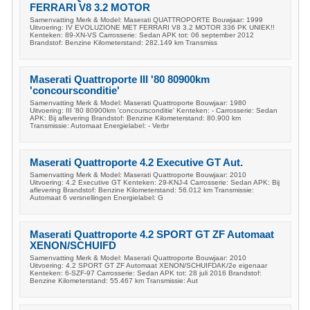
FERRARI V8 3.2 MOTOR
Samenvatting Merk & Model: Maserati QUATTROPORTE Bouwjaar: 1999
Uitvoering: IV EVOLUZIONE MET FERRARI V8 3.2 MOTOR 336 PK UNIEK!!
Kenteken: 89-XN-VS Carrosserie: Sedan APK tot: 06 september 2012
Brandstof: Benzine Kilometerstand: 282.149 km Transmiss
Maserati Quattroporte III '80 80900km
'concoursconditie'
Samenvatting Merk & Model: Maserati Quattroporte Bouwjaar: 1980
Uitvoering: III '80 80900km 'concoursconditie' Kenteken: - Carrosserie: Sedan
APK: Bij aflevering Brandstof: Benzine Kilometerstand: 80.900 km
Transmissie: Automaat Energielabel: - Verbr
Maserati Quattroporte 4.2 Executive GT Aut.
Samenvatting Merk & Model: Maserati Quattroporte Bouwjaar: 2010
Uitvoering: 4.2 Executive GT Kenteken: 29-KNJ-4 Carrosserie: Sedan APK: Bij
aflevering Brandstof: Benzine Kilometerstand: 56.012 km Transmissie:
Automaat 6 versnellingen Energielabel: G
Maserati Quattroporte 4.2 SPORT GT ZF Automaat
XENON/SCHUIFD
Samenvatting Merk & Model: Maserati Quattroporte Bouwjaar: 2010
Uitvoering: 4.2 SPORT GT ZF Automaat XENON/SCHUIFDAK/2e eigenaar
Kenteken: 6-SZF-97 Carrosserie: Sedan APK tot: 28 juli 2016 Brandstof:
Benzine Kilometerstand: 55.467 km Transmissie: Aut