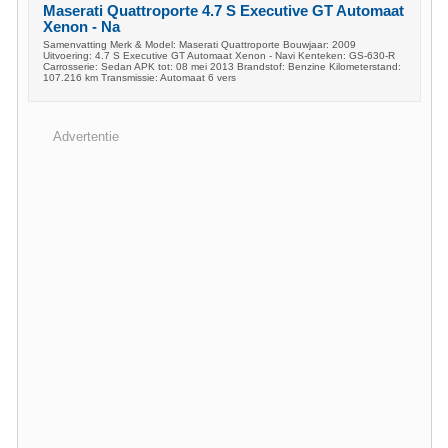
Maserati Quattroporte 4.7 S Executive GT Automaat
Xenon - Na
Samenvatting Merk & Model: Maserati Quattroporte Bouwjaar: 2009
Uitvoering: 4.7 S Executive GT Automaat Xenon - Navi Kenteken: GS-630-R
Carrosserie: Sedan APK tot: 08 mei 2013 Brandstof: Benzine Kilometerstand:
107.216 km Transmissie: Automaat 6 vers
Advertentie