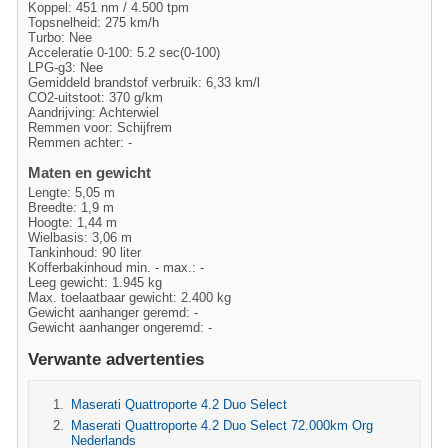
Koppel: 451 nm / 4.500 tpm
Topsnelheid: 275 km/h
Turbo: Nee
Acceleratie 0-100: 5.2 sec(0-100)
LPG-g3: Nee
Gemiddeld brandstof verbruik: 6,33 km/l
CO2-uitstoot: 370 g/km
Aandrijving: Achterwiel
Remmen voor: Schijfrem
Remmen achter: -
Maten en gewicht
Lengte: 5,05 m
Breedte: 1,9 m
Hoogte: 1,44 m
Wielbasis: 3,06 m
Tankinhoud: 90 liter
Kofferbakinhoud min. - max.: -
Leeg gewicht: 1.945 kg
Max. toelaatbaar gewicht: 2.400 kg
Gewicht aanhanger geremd: -
Gewicht aanhanger ongeremd: -
Verwante advertenties
Maserati Quattroporte 4.2 Duo Select
Maserati Quattroporte 4.2 Duo Select 72.000km Org
Nederlands