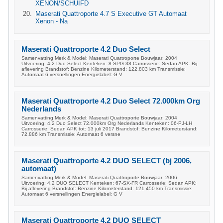
XENON/SCHUIFD
Maserati Quattroporte 4.7 S Executive GT Automaat
Xenon - Na
Maserati Quattroporte 4.2 Duo Select
Samenvatting Merk & Model: Maserati Quattroporte Bouwjaar: 2004
Uitvoering: 4.2 Duo Select Kenteken: 8-SPG-38 Carrosserie: Sedan APK: Bij
aflevering Brandstof: Benzine Kilometerstand: 122.803 km Transmissie:
Automaat 6 versnellingen Energielabel: G V
Maserati Quattroporte 4.2 Duo Select 72.000km Org
Nederlands
Samenvatting Merk & Model: Maserati Quattroporte Bouwjaar: 2004
Uitvoering: 4.2 Duo Select 72.000km Org Nederlands Kenteken: 06-PJ-LH
Carrosserie: Sedan APK tot: 13 juli 2017 Brandstof: Benzine Kilometerstand:
72.886 km Transmissie: Automaat 6 versne
Maserati Quattroporte 4.2 DUO SELECT (bj 2006,
automaat)
Samenvatting Merk & Model: Maserati Quattroporte Bouwjaar: 2006
Uitvoering: 4.2 DUO SELECT Kenteken: 67-SX-FR Carrosserie: Sedan APK:
Bij aflevering Brandstof: Benzine Kilometerstand: 121.450 km Transmissie:
Automaat 6 versnellingen Energielabel: G V
Maserati Quattroporte 4.2 DUO SELECT