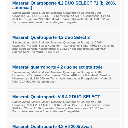
Maserati Quattroporte 4.2 DUO SELECT F1 (bj 2006,
automaat)
Samenvatting Merk & Model: Maserati Quattroporte Bouwjaar: 2006
Uitvoering: 4.2 DUO SELECT F1 Kenteken: 62-SH-KR Carrosserie: Sedan
APK tot: 17 januari 2017 Brandstof: Benzine Kilometerstand: 160.522 km
Transmissie: Automaat 6 versnellingen Energiela
Maserati Quattroporte 4.2 Duo Select 2
Samenvatting Merk & Model: Maserati Quattroporte Bouwjaar: 2006
Uitvoering: 4.2 Duo Select Kenteken: - Carrosserie: Sedan APK: Bij aflevering
Brandstof: Benzine Kilometerstand: 105.087 km Transmissie: Automaat
Energielabel: - Verbruik: - Prijs: € 25.
Maserati quatrroporte 4.2 duo select gts style
Samenvatting Merk & Model: Maserati Quattroporte Bouwjaar: 2006
Uitvoering: - Kenteken: - Carrosserie: Sedan APK tot: - Brandstof: Benzine
Kilometerstand: 124.000 km Transmissie: Automaat Energielabel: - Verbruik: -
Prijs: € 24.950,00 Motorinhoud: 4.
Maserati Quattroporte V 8 4.2 DUO-SELECT
Samenvatting Merk & Model: Maserati Quattroporte Bouwjaar: 2005
Uitvoering: V 8 4.2 DUO-SELECT Kenteken: 49-ZLG-2 Carrosserie: Sedan
APK tot: 22 mei 2016 Brandstof: Benzine Kilometerstand: 97.607 km
Transmissie: Automaat 6 versnellingen Energielabel:
Maserati Quattroporte 4.2 V8 2005 Zwart