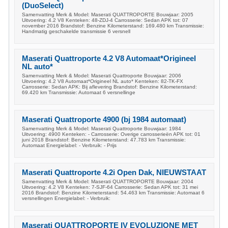
(DuoSelect)
Samenvatting Merk & Model: Maserati QUATTROPORTE Bouwjaar: 2005
Uitvoering: 4.2 V8 Kenteken: 48-ZDJ-4 Carrosserie: Sedan APK tot: 07
november 2016 Brandstof: Benzine Kilometerstand: 169.480 km Transmissie:
Handmatig geschakelde transmissie 6 versnell
Maserati Quattroporte 4.2 V8 Automaat*Origineel
NL auto*
Samenvatting Merk & Model: Maserati Quattroporte Bouwjaar: 2006
Uitvoering: 4.2 V8 Automaat*Origineel NL auto* Kenteken: 82-TK-FX
Carrosserie: Sedan APK: Bij aflevering Brandstof: Benzine Kilometerstand:
69.420 km Transmissie: Automaat 6 versnellinge
Maserati Quattroporte 4900 (bj 1984 automaat)
Samenvatting Merk & Model: Maserati Quattroporte Bouwjaar: 1984
Uitvoering: 4900 Kenteken: - Carrosserie: Overige carrosserieën APK tot: 01
juni 2018 Brandstof: Benzine Kilometerstand: 47.783 km Transmissie:
Automaat Energielabel: - Verbruik: - Prijs
Maserati Quattroporte 4.2i Open Dak, NIEUWSTAAT
Samenvatting Merk & Model: Maserati QUATTROPORTE Bouwjaar: 2004
Uitvoering: 4.2 V8 Kenteken: 7-SJF-64 Carrosserie: Sedan APK tot: 31 mei
2016 Brandstof: Benzine Kilometerstand: 54.463 km Transmissie: Automaat 6
versnellingen Energielabel: - Verbruik:
Maserati QUATTROPORTE IV EVOLUZIONE MET