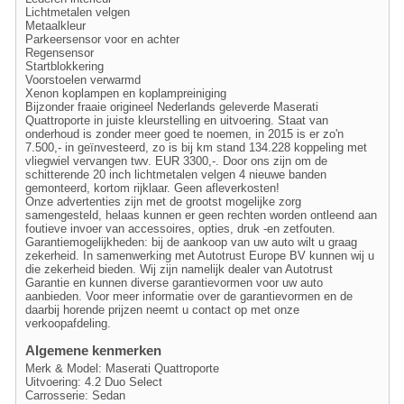
Lichtmetalen velgen
Metaalkleur
Parkeersensor voor en achter
Regensensor
Startblokkering
Voorstoelen verwarmd
Xenon koplampen en koplampreiniging
Bijzonder fraaie origineel Nederlands geleverde Maserati
Quattroporte in juiste kleurstelling en uitvoering. Staat van
onderhoud is zonder meer goed te noemen, in 2015 is er zo'n
7.500,- in geïnvesteerd, zo is bij km stand 134.228 koppeling met
vliegwiel vervangen twv. EUR 3300,-. Door ons zijn om de
schitterende 20 inch lichtmetalen velgen 4 nieuwe banden
gemonteerd, kortom rijklaar. Geen afleverkosten!
Onze advertenties zijn met de grootst mogelijke zorg
samengesteld, helaas kunnen er geen rechten worden ontleend aan
foutieve invoer van accessoires, opties, druk -en zetfouten.
Garantiemogelijkheden: bij de aankoop van uw auto wilt u graag
zekerheid. In samenwerking met Autotrust Europe BV kunnen wij u
die zekerheid bieden. Wij zijn namelijk dealer van Autotrust
Garantie en kunnen diverse garantievormen voor uw auto
aanbieden. Voor meer informatie over de garantievormen en de
daarbij horende prijzen neemt u contact op met onze
verkoopafdeling.
Algemene kenmerken
Merk & Model: Maserati Quattroporte
Uitvoering: 4.2 Duo Select
Carrosserie: Sedan