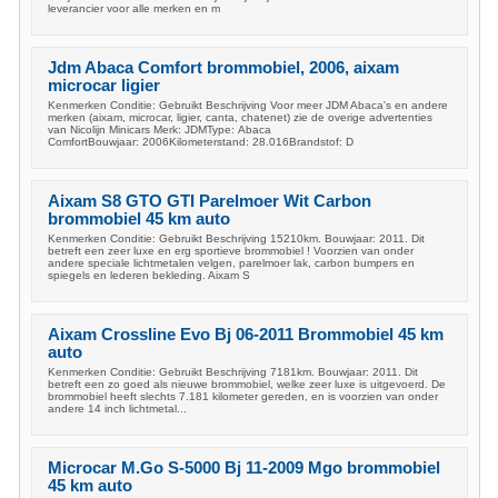
leverancier voor alle merken en m
Jdm Abaca Comfort brommobiel, 2006, aixam
microcar ligier
Kenmerken Conditie: Gebruikt Beschrijving Voor meer JDM Abaca's en andere
merken (aixam, microcar, ligier, canta, chatenet) zie de overige advertenties
van Nicolijn Minicars Merk: JDMType: Abaca
ComfortBouwjaar: 2006Kilometerstand: 28.016Brandstof: D
Aixam S8 GTO GTI Parelmoer Wit Carbon
brommobiel 45 km auto
Kenmerken Conditie: Gebruikt Beschrijving 15210km. Bouwjaar: 2011. Dit
betreft een zeer luxe en erg sportieve brommobiel ! Voorzien van onder
andere speciale lichtmetalen velgen, parelmoer lak, carbon bumpers en
spiegels en lederen bekleding. Aixam S
Aixam Crossline Evo Bj 06-2011 Brommobiel 45 km
auto
Kenmerken Conditie: Gebruikt Beschrijving 7181km. Bouwjaar: 2011. Dit
betreft een zo goed als nieuwe brommobiel, welke zeer luxe is uitgevoerd. De
brommobiel heeft slechts 7.181 kilometer gereden, en is voorzien van onder
andere 14 inch lichtmetal...
Microcar M.Go S-5000 Bj 11-2009 Mgo brommobiel
45 km auto