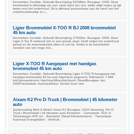
Kenmerken Conditie: Gebruikt Beschrijving 52248km. Bouwjaar: 2009. Deze
brommobiel is afkomstig van een vaste klant van ons, welke altijd netjes op tijd
kwam voor het onderhoud. Dit is allemaal aantoonbaar aan de hand van het
onderhoudsboekje en r...
Ligier Brommobiel X-TOO R BJ 2008 brommobiel
45 km auto
Kenmerken Conditie: Gebruikt Beschrijving 27540km. Bouwjaar: 2008. Deze
Ligier X-Too R verkeerd zich in zeer goede staat, heeft netjes het onderhoud
gehad en de reservesleutels zitten er ook bij. Verder is de brommobiel
voorzien van een hoge inst...
Ligier X-TOO R Aangepast met handgas
brommobiel 45 km auto
Kenmerken Conditie: Gebruikt Beschrijving Ligier X-TOO R Aangepast met
handgas brommobiel 45 km auto Algemene gegevens Tellerstand: 7.688
kmCarrosserievorm: HatchbackBrandstofsoort: DieselBouwjaar: dec
2008Transmissie: AutomaatKleur: Donker bruin met
Aixam K2 Pro D-Truck | Brommobiel | 45 kilometer
auto
Samenvatting Merk & Model: Aixam K2 Bouwjaar: 2016 Uitvoering: Pro D-
Truck | Brommobiel | 45 kilometer auto Kenteken: - Carrosserie: SUV of
Terreinwagen APK tot: - Brandstof: Diesel Kilometerstand: - Transmissie:
Automaat Energielabel: - Verbruik: -