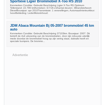
Sportieve Ligier Brommobiel X-Too RS 2010
Kenmerken Conditie: Gebruikt Beschrijving Ligier X-Too RS Optimum
Tellerstand: 22.796 kmKenteken: D-718-LSAantal deuren: 3Brandstofsoort:
DieselBouwjaar: apr 2010Transmissie: 1 versnellingen, AutomaatInterieurkleur:
IvoorBekleding: LederMotorinhoud:
JDM Abaca Mountain Bj 05-2007 brommobiel 45 km
auto
Kenmerken Conditie: Gebruikt Beschrijving 37103km. Bouwjaar: 2007. Dit
betreft de 4x4 uitvoering van de brommobielen, door zijn robuuste uiterlijk
mede doordat de brommobiel hoog op zijn vering staat, dakrails heeft en
speciale bumpers. De brommo...
Advertentie