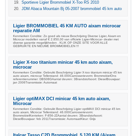
Sportieve Ligier Brommobiel X-Too RS 2010
JDM Abaca Mountain Bj 05-2007 brommobiel 45 km auto
Ligier BROMMOBIEL 45 KM AUTO aixam microcar
reparatie AM
Kenmerken Conditie: Zo goed als nieuw Beschrijving Diverse Ligier, Aixam en
Microcar modellen vanaf € 2.850,00 van officiele Ligier-Microcar- dealer met
diverse garantie mogelijkheden . KLIK OP ONZE SITE VOOR ALLE
GEBRUIKTE EN NIEUWE BROMMOBIELEN !!!
Ligier X-too titanium minicar 45 km auto aixam,
microcar
Kenmerken Conditie: Gebruikt Beschrijving Ligier X-too titanium minicar 45 km
auto aixam, microcar Tellerstand: 46.000Carrosserievorm: BrommobielOns
referentienummer: DBS08GAantal deuren: 3Brandstofsoort: DieselBouwjaar:
jan 2006Transmissie: Automaat
Ligier optiMAX DCI minicar 45 km auto aixam,
Microcar
Kenmerken Conditie: Gebruikt Beschrijving Ligier optiMAX DCI minicar 45 km
auto aixam, Microcar Tellerstand: 46.000Carrosserievorm:
BrommobielKenteken: F-856-JZAantal deuren: 3Brandstofsoort:
DieselBouwjaar: feb 2011Transmissie: AutomaatKleur: Grijs
Italcar Tasso C2D Brommobiel, 5.120 KM (Aixam,