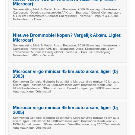
Microcar)
Samenvatting Merk & Model: Aixam Bouwjaar: 2006 Uitvoering: - Kenteken: -
Carrosserie: Overige carrosserieën APK tot: - Brandstof: Diesel Kilometerstand:
5.120 km Transmissie: Automaat Energielabel: - Verbruik: - Prijs: € 4.400,00
Motorinhoud: - Gara
Nieuwe Brommobiel kopen? Vergelijk Aixam, Ligier,
Microcar!
Samenvatting Merk & Model: Aixam Bouwjaar: 2016 Uitvoering: - Kenteken: -
Carrosserie: Hatchback APK tot: - Brandstof: Diesel Kilometerstand: 1 km
Transmissie: Automaat Energielabel: - Verbruik: - Prijs: Zie omschrijving
Motorinhoud: 480 cc Garantie:
Microcar virgo minicar 45 km auto aixam, ligier (bj
2003)
Kenmerken Conditie: Gebruikt Beschrijving Microcar virgo minicar 45 km auto
aixam, ligier Tellerstand: 31.000Carrosserievorm: BrommobielKenteken: FL-
612-RAantal deuren: 3Brandstofsoort: DieselBouwjaar: jun 2003Transmissie:
AutomaatKleur: Grijs metall
Microcar virgo minicar 45 km auto aixam, ligier (bj
2005)
Kenmerken Conditie: Gebruikt Beschrijving Microcar virgo minicar 45 km auto
aixam, ligier Tellerstand: 61.000Carrosserievorm: BrommobielKenteken: 72-
FXB-4Aantal deuren: 3Brandstofsoort: DieselBouwjaar: aug 2005Transmissie:
AutomaatKleur: Grijs metall