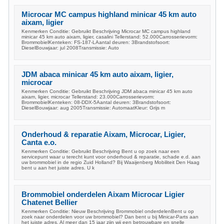
Microcar MC campus highland minicar 45 km auto
aixam, ligier
Kenmerken Conditie: Gebruikt Beschrijving Microcar MC campus highland
minicar 45 km auto aixam, ligier, casalini Tellerstand: 52.000Carrosserievorm:
BrommobielKenteken: FS-187-LAantal deuren: 3Brandstofsoort:
DieselBouwjaar: jul 2008Transmissie: Auto
JDM abaca minicar 45 km auto aixam, ligier,
microcar
Kenmerken Conditie: Gebruikt Beschrijving JDM abaca minicar 45 km auto
aixam, ligier, microcar Tellerstand: 23.000Carrosserievorm:
BrommobielKenteken: 08-DDX-5Aantal deuren: 3Brandstofsoort:
DieselBouwjaar: aug 2005Transmissie: AutomaatKleur: Grijs m
Onderhoud & reparatie Aixam, Microcar, Ligier,
Canta e.o.
Kenmerken Conditie: Gebruikt Beschrijving Bent u op zoek naar een
servicepunt waar u terecht kunt voor onderhoud & reparatie, schade e.d. aan
uw brommobiel in de regio Zuid Holland? Bij Waaijenberg Mobiliteit Den Haag
bent u aan het juiste adres. U k
Brommobiel onderdelen Aixam Microcar Ligier
Chatenet Bellier
Kenmerken Conditie: Nieuw Beschrijving Brommobiel onderdelenBent u op
zoek naar onderdelen voor uw brommobiel? Dan bent u bij Minicar-Parts aan
het juiste adres. Al meer dan 15 jaar zijn wij een betrouwbare en snelle