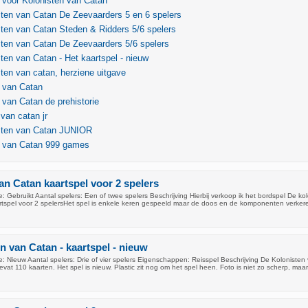
g voor Kolonisten van Catan
ten van Catan De Zeevaarders 5 en 6 spelers
ten van Catan Steden & Ridders 5/6 spelers
ten van Catan De Zeevaarders 5/6 spelers
ten van Catan - Het kaartspel - nieuw
ten van catan, herziene uitgave
 van Catan
 van Catan de prehistorie
 van catan jr
sten van Catan JUNIOR
n van Catan 999 games
an Catan kaartspel voor 2 spelers
 Gebruikt Aantal spelers: Een of twee spelers Beschrijving Hierbij verkoop ik het bordspel De ko
rtspel voor 2 spelersHet spel is enkele keren gespeeld maar de doos en de komponenten verker
n van Catan - kaartspel - nieuw
 Nieuw Aantal spelers: Drie of vier spelers Eigenschappen: Reisspel Beschrijving De Kolonisten
evat 110 kaarten. Het spel is nieuw. Plastic zit nog om het spel heen. Foto is niet zo scherp, maar