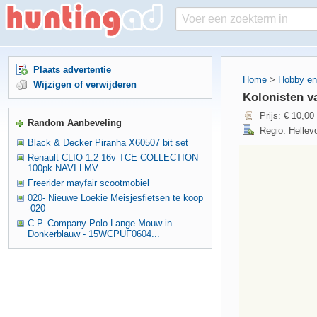
Plaats advertentie
Home
>
Hobby en 
Wijzigen of verwijderen
Kolonisten v
Prijs: € 10,00
Random Aanbeveling
Regio: Hellevo
Black & Decker Piranha X60507 bit set
Renault CLIO 1.2 16v TCE COLLECTION
100pk NAVI LMV
Freerider mayfair scootmobiel
020- Nieuwe Loekie Meisjesfietsen te koop
-020
C.P. Company Polo Lange Mouw in
Donkerblauw - 15WCPUF0604...