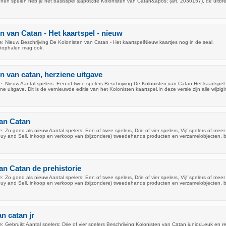
nnen spelen heb je het basisspel &apos;de Kolonisten van Catan&apos; (art. 2030157), de uitbre
n van Catan - Het kaartspel - nieuw
: Nieuw Beschrijving De Kolonisten van Catan - Het kaartspelNieuw kaartjes nog in de seal.
5ophalen mag ook.
n van catan, herziene uitgave
: Nieuw Aantal spelers: Een of twee spelers Beschrijving De Kolonisten van Catan.Het kaartspel
ne uitgave. Dit is de vernieuwde editie van het Kolonisten kaartspel.In deze versie zijn alle wijzig
an Catan
 Zo goed als nieuw Aantal spelers: Een of twee spelers, Drie of vier spelers, Vijf spelers of meer
t Buy and Sell, inkoop en verkoop van (bijzondere) tweedehands producten en verzamelobjecten, b
an Catan de prehistorie
 Zo goed als nieuw Aantal spelers: Een of twee spelers, Drie of vier spelers, Vijf spelers of meer
t Buy and Sell, inkoop en verkoop van (bijzondere) tweedehands producten en verzamelobjecten, b
n catan jr
 Gebruikt Aantal spelers: Drie of vier spelers Beschrijving Kolonisten van Catan junior.Leuk en re