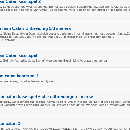
an Catan kaartspel 2
: Zo goed als nieuw Aantal spelers: Een of twee spelers Beschrijving Tweepersoons kaartspel, 
andelsspel De Kolonisten van Catan. Je begint met twee dorpen en een straat en drie actie- en/o
n van Catan Uitbreiding 5/6 spelers
 Nieuw Beschrijving Deze uitbreidingsset is uitsluitend in combinatie met het basisspel &apos;D
an&apos; (art. 2030157) te spelen! Inhoud: 28 getallenfiches, 25 grondstofkaarten, 2
 9 ontwikk
an Catan kaartspel
: Gebruikt Aantal spelers: Een of twee spelers Beschrijving Voor twee personen
an catan kaartspel 1
eet en verzorgd spelDe herziene uitgave
an catan basisspel + alle uitbreidingen - nieuw
 Nieuw Eigenschappen: Reisspel Aantal spelers: Drie of vier spelers, Een of twee spelers, Vijf sp
Het kolonisten van Catan Bulk voordeel pakketMet daarin de nieuwe serie met het vernieuwde art
an catan 3
OLONISTEN VAN CATANKAARTSPELCOMPLEETIN ZEER NETTE STAATVERZK VOOR KOPER OF