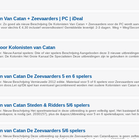
n Van Catan + Zeevaarders | PC | iDeal
: Zo goed als nieuw Beschrijving De Kolonisten Van Catan + Zeevaarders voor de PC wordt a
 voor slechts € 4,30 inclusief verzendkosten! Gemiddelde levertijd: 2-3 dagen. Weg = Weg!Seco
voor Kolonisten van Catan
: Nieuw Aantal spelers: Drie of vier spelers Beschrijving Aangeboden deze 3 nieuwe uitbreiding
an: De Koloniën Het Grote Kanaal De Specialisten Deze uitbreidingen zijn te gebruiken in combin
n van Catan De Zeevaarders 5 en 6 spelers
: Nieuw Beschrijving Vernieuwde 2012 editie. Materiaal voor 5 of 6 spelers voor Zeevaarders va
 een doos.Let op!Dit spel kan eventueel gecombineerd worden met oudere Kolonisten van Catan s
n van Catan Steden & Ridders 5/6 spelers
 Nieuw Beschrijving Het speelmateriaal in deze uitbreiding is geen volledig spel. Het basisspel
an&apos; is nodig (art. 2030157), plus de &apos;Uitbreiding voor 5 en 6 spelers&apos; van het 
n van Catan De Zeevaarders 5/6 spelers
: Nieuw Beschrijving Deze uitbreiding op &apos;de Zeevaarders van Catan&apos; is geen zelfst