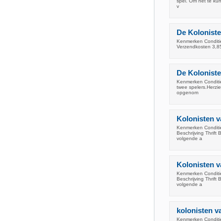
spel. Om het te ku
v
De Koloniste
Kenmerken Conditie
Verzendkosten 3,8
De Koloniste
Kenmerken Conditie
twee spelers.Herzie
opgenom
Kolonisten v
Kenmerken Conditie:
Beschrijving Thrif
volgende a
Kolonisten v
Kenmerken Conditie:
Beschrijving Thrif
volgende a
kolonisten va
Kenmerken Conditie: