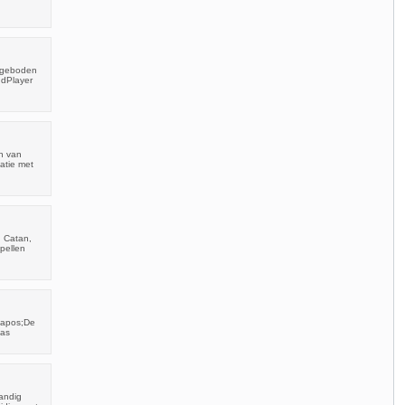
angeboden
ndPlayer
en van
atie met
n Catan,
pellen
 &apos;De
bas
andig