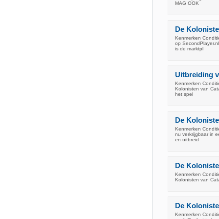
MAG OOK
De Koloniste
Kenmerken Conditie
op SecondPlayer.nl
is de marktpl
Uitbreiding 
Kenmerken Conditie
Kolonisten van Cat
het spel
De Koloniste
Kenmerken Conditie
nu verkrijgbaar in
en uitbreid
De Koloniste
Kenmerken Conditie:
Kolonisten van Cat
De Koloniste
Kenmerken Conditie