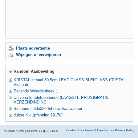
Plaats advertentie
Wijzigen of verwijderen
Random Aanbeveling
KRISTAL schaal 30,5cm LEAD GLASS BLEIGLASS CRISTAL
Vidrio de
Sallands Woordenboek 1
Universele telefoonhouder(LAAGSTE PRIJS)GRATIS
VERZENDINDING
Siemens sl63e330 Inbouw Vaatwasser
duitse rijk 1pfenning 1917(j)
Contact Us
-
Terms & Conditions
-
Privacy Policy
© 2026 huntingad.com. 11 q. 0.048 s.