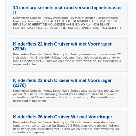
14 inch cruiserfiets mat rood version bij fietsmaster
!!
Kenmerken Conditie: Nieuw Wielgrootte: 14 inch of minder Eigenschappen:
Handrem Beschrijving ENIGE ECHTE FIETSENWINKEL FIETSMASTER TE
BEVERWIJK HEEFT DE VOLGENDE AANBIEDING *14 INCH BLACK
FIGHTER MAT ROOD VERSION * FIETSMASTERPRIJS 135,- INCLUSIEF: R
Kinderfiets 22 inch Cruiser wit met Voordrager
(2294)
Kenmerken Conditie: Nieuw Beschrijving Trendy roze-witte cruiserfiets met 22
inch wielen. Nu Gratis 99% Rijklaar geleverd (meer info)Koop deze trendy wit-
roze cruiserfiets met 22 inch wielen online in onze webshop. De cruiserfiets is
uitgevoerd in he
Kinderfiets 22 inch Cruiser wit met Voordrager
(2270)
Kenmerken Conditie: Nieuw Beschrijving Trendy witte cruiserfiets met 22 inch
wielen. Nu Gratis 99% Rijklaar geleverd (meer info)Koop deze trendy witte
cruiserfiets met 22 inch wielen online in onze webshop. De cruiserfiets is
uitgevoerd in het wit en
Kinderfiets 26 inch Cruiser Wit met Voordrager
Kenmerken Conditie: Nieuw Beschrijving 26 inch cruiser meisjesfiets voor
kinderen van 10 tot 12 jaar Nu Gratis 99% Rijklaar geleverd (meer info)Koop
deze trendy witte cruiserfiets met 26 inch wielen online in onze webshop. De
cruiserfiets is uitgevoe