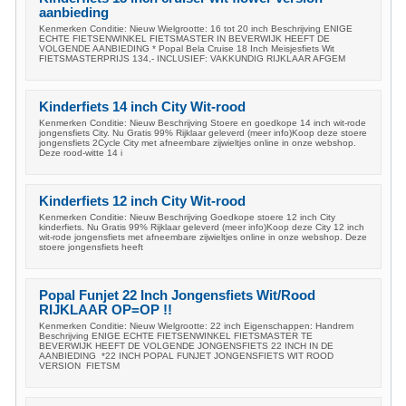
aanbieding
Kenmerken Conditie: Nieuw Wielgrootte: 16 tot 20 inch Beschrijving ENIGE
ECHTE FIETSENWINKEL FIETSMASTER IN BEVERWIJK HEEFT DE
VOLGENDE AANBIEDING * Popal Bela Cruise 18 Inch Meisjesfiets Wit
FIETSMASTERPRIJS 134,- INCLUSIEF: VAKKUNDIG RIJKLAAR AFGEM
Kinderfiets 14 inch City Wit-rood
Kenmerken Conditie: Nieuw Beschrijving Stoere en goedkope 14 inch wit-rode
jongensfiets City. Nu Gratis 99% Rijklaar geleverd (meer info)Koop deze stoere
jongensfiets 2Cycle City met afneembare zijwieltjes online in onze webshop.
Deze rood-witte 14 i
Kinderfiets 12 inch City Wit-rood
Kenmerken Conditie: Nieuw Beschrijving Goedkope stoere 12 inch City
kinderfiets. Nu Gratis 99% Rijklaar geleverd (meer info)Koop deze City 12 inch
wit-rode jongensfiets met afneembare zijwieltjes online in onze webshop. Deze
stoere jongensfiets heeft
Popal Funjet 22 Inch Jongensfiets Wit/Rood
RIJKLAAR OP=OP !!
Kenmerken Conditie: Nieuw Wielgrootte: 22 inch Eigenschappen: Handrem
Beschrijving ENIGE ECHTE FIETSENWINKEL FIETSMASTER TE
BEVERWIJK HEEFT DE VOLGENDE JONGENSFIETS 22 INCH IN DE
AANBIEDING *22 INCH POPAL FUNJET JONGENSFIETS WIT ROOD
VERSION FIETSM