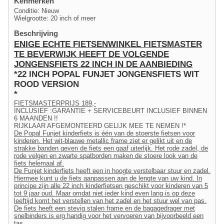
Kenmerken
Conditie: Nieuw
Wielgrootte: 20 inch of meer
Beschrijving
ENIGE ECHTE FIETSENWINKEL FIETSMASTER
TE BEVERWIJK HEEFT DE VOLGENDE
JONGENSFIETS 22 INCH IN DE AANBIEDING
*22 INCH POPAL FUNJET JONGENSFIETS WIT
ROOD VERSION
*
FIETSMASTERPRIJS 189,-
INCLUSIEF :GARANTIE + SERVICEBEURT INCLUSIEF BINNEN
6 MAANDEN !!
RIJKLAAR AFGEMONTEERD GELIJK MEE TE NEMEN !*
De Popal Funjet kinderfiets is één van de stoerste fietsen voor
kinderen. Het wit-blauwe metallic frame ziet er gelikt uit en de
strakke banden geven de fiets een gaaf uiterlijk. Het rode zadel, de
rode velgen en zwarte spatborden maken de stoere look van de
fiets helemaal af.
De Funjet kinderfiets heeft een in hoogte verstelbaar stuur en zadel.
Hiermee kunt u de fiets aanpassen aan de lengte van uw kind. In
principe zijn alle 22 inch kinderfietsen geschikt voor kinderen van 5
tot 9 jaar oud. Maar omdat niet ieder kind even lang is op deze
leeftijd komt het verstellen van het zadel en het stuur wel van pas.
De fiets heeft een stevig stalen frame en de bagagedrager met
snelbinders is erg handig voor het vervoeren van bijvoorbeeld een
tas.