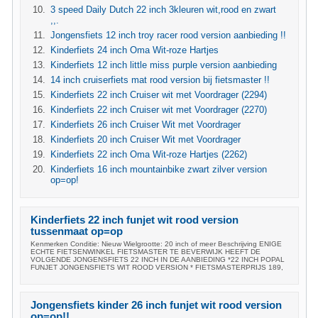
3 speed Daily Dutch 22 inch 3kleuren wit,rood en zwart
,,.
Jongensfiets 12 inch troy racer rood version aanbieding !!
Kinderfiets 24 inch Oma Wit-roze Hartjes
Kinderfiets 12 inch little miss purple version aanbieding
14 inch cruiserfiets mat rood version bij fietsmaster !!
Kinderfiets 22 inch Cruiser wit met Voordrager (2294)
Kinderfiets 22 inch Cruiser wit met Voordrager (2270)
Kinderfiets 26 inch Cruiser Wit met Voordrager
Kinderfiets 20 inch Cruiser Wit met Voordrager
Kinderfiets 22 inch Oma Wit-roze Hartjes (2262)
Kinderfiets 16 inch mountainbike zwart zilver version
op=op!
Kinderfiets 22 inch funjet wit rood version
tussenmaat op=op
Kenmerken Conditie: Nieuw Wielgrootte: 20 inch of meer Beschrijving ENIGE
ECHTE FIETSENWINKEL FIETSMASTER TE BEVERWIJK HEEFT DE
VOLGENDE JONGENSFIETS 22 INCH IN DE AANBIEDING *22 INCH POPAL
FUNJET JONGENSFIETS WIT ROOD VERSION * FIETSMASTERPRIJS 189,
Jongensfiets kinder 26 inch funjet wit rood version
op=op!!