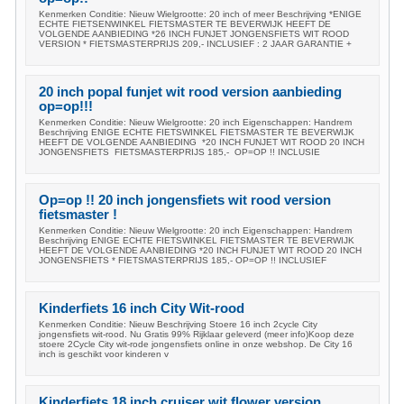
Kenmerken Conditie: Nieuw Wielgrootte: 20 inch of meer Beschrijving *ENIGE
ECHTE FIETSENWINKEL FIETSMASTER TE BEVERWIJK HEEFT DE
VOLGENDE AANBIEDING *26 INCH FUNJET JONGENSFIETS WIT ROOD
VERSION * FIETSMASTERPRIJS 209,- INCLUSIEF : 2 JAAR GARANTIE +
20 inch popal funjet wit rood version aanbieding
op=op!!!
Kenmerken Conditie: Nieuw Wielgrootte: 20 inch Eigenschappen: Handrem
Beschrijving ENIGE ECHTE FIETSWINKEL FIETSMASTER TE BEVERWIJK
HEEFT DE VOLGENDE AANBIEDING *20 INCH FUNJET WIT ROOD 20 INCH
JONGENSFIETS FIETSMASTERPRIJS 185,- OP=OP !! INCLUSIE
Op=op !! 20 inch jongensfiets wit rood version
fietsmaster !
Kenmerken Conditie: Nieuw Wielgrootte: 20 inch Eigenschappen: Handrem
Beschrijving ENIGE ECHTE FIETSWINKEL FIETSMASTER TE BEVERWIJK
HEEFT DE VOLGENDE AANBIEDING *20 INCH FUNJET WIT ROOD 20 INCH
JONGENSFIETS * FIETSMASTERPRIJS 185,- OP=OP !! INCLUSIEF
Kinderfiets 16 inch City Wit-rood
Kenmerken Conditie: Nieuw Beschrijving Stoere 16 inch 2cycle City
jongensfiets wit-rood. Nu Gratis 99% Rijklaar geleverd (meer info)Koop deze
stoere 2Cycle City wit-rode jongensfiets online in onze webshop. De City 16
inch is geschikt voor kinderen v
Kinderfiets 18 inch cruiser wit flower version