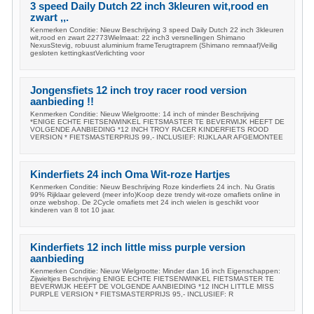
3 speed Daily Dutch 22 inch 3kleuren wit,rood en
zwart ,,.
Kenmerken Conditie: Nieuw Beschrijving 3 speed Daily Dutch 22 inch 3kleuren
wit,rood en zwart 22773Wielmaat: 22 inch3 versnellingen Shimano
NexusStevig, robuust aluminium frameTerugtraprem (Shimano remnaaf)Veilig
gesloten kettingkastVerlichting voor
Jongensfiets 12 inch troy racer rood version
aanbieding !!
Kenmerken Conditie: Nieuw Wielgrootte: 14 inch of minder Beschrijving
*ENIGE ECHTE FIETSENWINKEL FIETSMASTER TE BEVERWIJK HEEFT DE
VOLGENDE AANBIEDING *12 INCH TROY RACER KINDERFIETS ROOD
VERSION * FIETSMASTERPRIJS 99,- INCLUSIEF: RIJKLAAR AFGEMONTEE
Kinderfiets 24 inch Oma Wit-roze Hartjes
Kenmerken Conditie: Nieuw Beschrijving Roze kinderfiets 24 inch. Nu Gratis
99% Rijklaar geleverd (meer info)Koop deze trendy wit-roze omafiets online in
onze webshop. De 2Cycle omafiets met 24 inch wielen is geschikt voor
kinderen van 8 tot 10 jaar.
Kinderfiets 12 inch little miss purple version
aanbieding
Kenmerken Conditie: Nieuw Wielgrootte: Minder dan 16 inch Eigenschappen:
Zijwieltjes Beschrijving ENIGE ECHTE FIETSENWINKEL FIETSMASTER TE
BEVERWIJK HEEFT DE VOLGENDE AANBIEDING *12 INCH LITTLE MISS
PURPLE VERSION * FIETSMASTERPRIJS 95,- INCLUSIEF: R