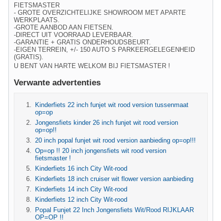
FIETSMASTER
- GROTE OVERZICHTELIJKE SHOWROOM MET APARTE
WERKPLAATS.
-GROTE AANBOD AAN FIETSEN.
-DIRECT UIT VOORRAAD LEVERBAAR.
-GARANTIE + GRATIS ONDERHOUDSBEURT.
-EIGEN TERREIN, +/- 150 AUTO S PARKEERGELEGENHEID
(GRATIS).
U BENT VAN HARTE WELKOM BIJ FIETSMASTER !
Verwante advertenties
Kinderfiets 22 inch funjet wit rood version tussenmaat
op=op
Jongensfiets kinder 26 inch funjet wit rood version
op=op!!
20 inch popal funjet wit rood version aanbieding op=op!!!
Op=op !! 20 inch jongensfiets wit rood version
fietsmaster !
Kinderfiets 16 inch City Wit-rood
Kinderfiets 18 inch cruiser wit flower version aanbieding
Kinderfiets 14 inch City Wit-rood
Kinderfiets 12 inch City Wit-rood
Popal Funjet 22 Inch Jongensfiets Wit/Rood RIJKLAAR
OP=OP !!