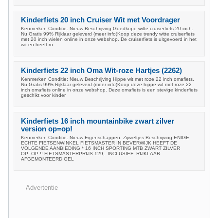
Kinderfiets 20 inch Cruiser Wit met Voordrager
Kenmerken Conditie: Nieuw Beschrijving Goedkope witte cruiserfiets 20 inch.
Nu Gratis 99% Rijklaar geleverd (meer info)Koop deze trendy witte cruiserfiets
met 20 inch wielen online in onze webshop. De cruiserfiets is uitgevoerd in het
wit en heeft ro
Kinderfiets 22 inch Oma Wit-roze Hartjes (2262)
Kenmerken Conditie: Nieuw Beschrijving Hippe wit met roze 22 inch omafiets.
Nu Gratis 99% Rijklaar geleverd (meer info)Koop deze hippe wit met roze 22
inch omafiets online in onze webshop. Deze omafiets is een stevige kinderfiets
geschikt voor kinder
Kinderfiets 16 inch mountainbike zwart zilver
version op=op!
Kenmerken Conditie: Nieuw Eigenschappen: Zijwieltjes Beschrijving ENIGE
ECHTE FIETSENWINKEL FIETSMASTER IN BEVERWIJK HEEFT DE
VOLGENDE AANBIEDING * 16 INCH SPORTING MTB ZWART ZILVER
OP=OP !! FIETSMASTERPRIJS 129,- INCLUSIEF: RIJKLAAR
AFGEMONTEERD GEL
Advertentie