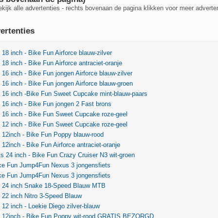
ekijk alle advertenties - rechts bovenaan de pagina klikken voor meer adverte
ertenties
 18 inch - Bike Fun Airforce blauw-zilver
 18 inch - Bike Fun Airforce antraciet-oranje
s 16 inch - Bike Fun jongen Airforce blauw-zilver
s 16 inch - Bike Fun jongen Airforce blauw-groen
s 16 inch -Bike Fun Sweet Cupcake mint-blauw-paars
s 16 inch - Bike Fun jongen 2 Fast brons
s 16 inch - Bike Fun Sweet Cupcake roze-geel
s 12 inch - Bike Fun Sweet Cupcake roze-geel
s 12inch - Bike Fun Poppy blauw-rood
 12inch - Bike Fun Airforce antraciet-oranje
ts 24 inch - Bike Fun Crazy Cruiser N3 wit-groen
ike Fun Jump4Fun Nexus 3 jongensfiets
ike Fun Jump4Fun Nexus 3 jongensfiets
ts 24 inch Snake 18-Speed Blauw MTB
s 22 inch Nitro 3-Speed Blauw
s 12 inch - Loekie Diego zilver-blauw
ts 12inch - Bike Fun Poppy wit-rood GRATIS BEZORGD