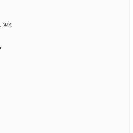
n, BMX,
z.