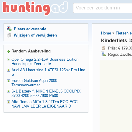
Plaats advertentie
Home
>
Fietsen 
Wijzigen of verwijderen
Kinderfiets 1
Prijs: € 179,0
Random Aanbeveling
Regio: Zwolle,
Opel Omega 2.2i-16V Business Edition
Handelsprijs Zeer nette
Audi A3 Limousine 1.4TFSI 125pk Pro Line
S
Eurom Goldsun Aqua 2000
Terrasverwarmer
5x1 Battery f. NIKON EN-EL5 COOLPIX
3700 4200 5200 7900 P500
Alfa Romeo MiTo 1.3 JTDm ECO ECC
NAVI LMV LEER 1e EIGENAAR D