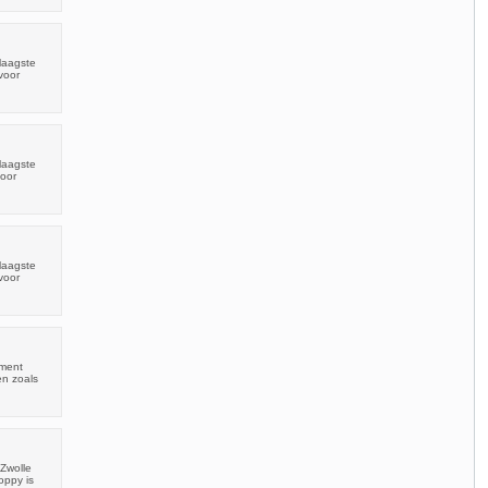
laagste
voor
laagste
voor
laagste
voor
iment
en zoals
Zwolle
oppy is