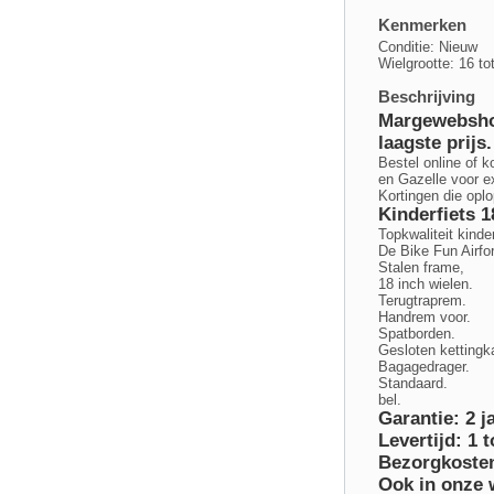
Kenmerken
Conditie: Nieuw
Wielgrootte: 16 to
Beschrijving
Margewebshop
laagste prijs.
Bestel online of 
en Gazelle voor e
Kortingen die opl
Kinderfiets 1
Topkwaliteit kinde
De Bike Fun Airfo
Stalen frame,
18 inch wielen.
Terugtraprem.
Handrem voor.
Spatborden.
Gesloten kettingk
Bagagedrager.
Standaard.
bel.
Garantie: 2 j
Levertijd: 1 
Bezorgkoste
Ook in onze w