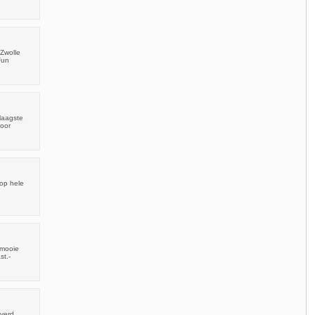
Zwolle
Fun
laagste
voor
oop hele
 mooie
st.-
everd