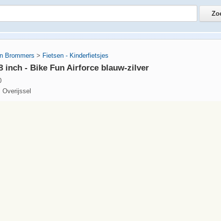
en Brommers
>
Fietsen - Kinderfietsjes
8 inch - Bike Fun Airforce blauw-zilver
0
 Overijssel