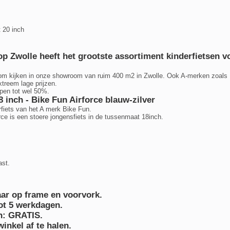
t 20 inch
 Zwolle heeft het grootste assortiment kinderfietsen v
kom kijken in onze showroom van ruim 400 m2 in Zwolle. Ook A-merken zoals
xtreem lage prijzen.
open tot wel 50%.
8 inch - Bike Fun Airforce blauw-zilver
rfiets van het A merk Bike Fun.
rce is een stoere jongensfiets in de tussenmaat 18inch.
ast.
aar op frame en voorvork.
tot 5 werkdagen.
n: GRATIS.
inkel af te halen.