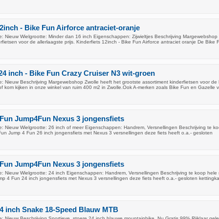
2inch - Bike Fun Airforce antraciet-oranje
: Nieuw Wielgrootte: Minder dan 16 inch Eigenschappen: Zijwieltjes Beschrijving Margewebshop 
rfietsen voor de allerlaagste prijs. Kinderfiets 12inch - Bike Fun Airforce antraciet oranje De Bike 
 24 inch - Bike Fun Crazy Cruiser N3 wit-groen
: Nieuw Beschrijving Margewebshop Zwolle heeft het grootste assortiment kinderfietsen voor de 
e of kom kijken in onze winkel van ruim 400 m2 in Zwolle.Ook A-merken zoals Bike Fun en Gazelle 
 Fun Jump4Fun Nexus 3 jongensfiets
: Nieuw Wielgrootte: 26 inch of meer Eigenschappen: Handrem, Versnellingen Beschrijving te k
un Jump 4 Fun 26 inch jongensfiets met Nexus 3 versnellingen deze fiets heeft o.a.- gesloten
 Fun Jump4Fun Nexus 3 jongensfiets
: Nieuw Wielgrootte: 24 inch Eigenschappen: Handrem, Versnellingen Beschrijving te koop hele
p 4 Fun 24 inch jongensfiets met Nexus 3 versnellingen deze fiets heeft o.a.- gesloten kettingka
 24 inch Snake 18-Speed Blauw MTB
: Nieuw Beschrijving Sportieve, stoere 24 inch blauwe mountainbike. Nu Gratis 99% Rijklaar gel