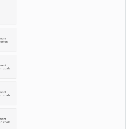
iment
merken
iment
en zoals
iment
en zoals
iment
en zoals