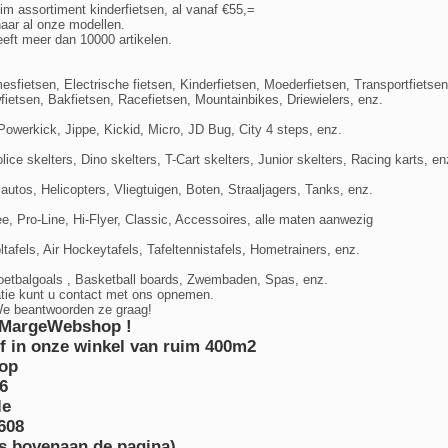
m assortiment kinderfietsen, al vanaf €55,=
naar al onze modellen.
ft meer dan 10000 artikelen.
esfietsen, Electrische fietsen, Kinderfietsen, Moederfietsen, Transportfietse
ietsen, Bakfietsen, Racefietsen, Mountainbikes, Driewielers, enz.
Powerkick, Jippe, Kickid, Micro, JD Bug, City 4 steps, enz.
lice skelters, Dino skelters, T-Cart skelters, Junior skelters, Racing karts, en
utos, Helicopters, Vliegtuigen, Boten, Straaljagers, Tanks, enz.
, Pro-Line, Hi-Flyer, Classic, Accessoires, alle maten aanwezig
ltafels, Air Hockeytafels, Tafeltennistafels, Hometrainers, enz.
oetbalgoals , Basketball boards, Zwembaden, Spas, enz.
tie kunt u contact met ons opnemen.
We beantwoorden ze graag!
j MargeWebshop !
of in onze winkel van ruim 400m2
op
6
le
608
ts bovenaan de pagina)