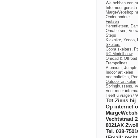
We hebben een rui
Informeer gerust 
MargeWebshop hee
Onder andere:
Fietsen
Herenfietsen, Dam
Omafietsen, Vouwf
Steps
Kickbike, Yedoo, 
Skelters
Cobra skelters, Po
RC-Modelbouw
Onroad & Offroad a
Trampolines
Premium, Jumpfree
Indoor artikelen
Voetbaltafels, Poo
Outdoor artikelen
Springkussens, V
Voor meer informa
Heeft u vragen? 
Tot Ziens bi
Op internet 
MargeWebsh
Vechtstraat 2
8021AX Zwol
Tel. 038-7501
(Email: rech