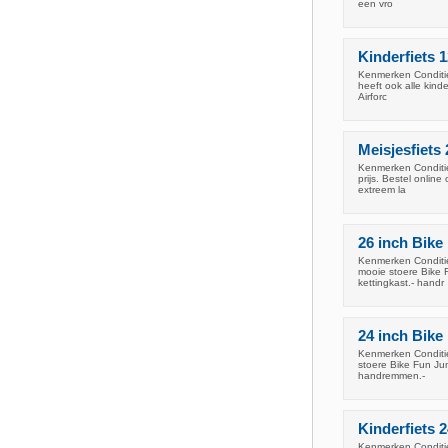
een vro
Kinderfiets 1
Kenmerken Conditie
heeft ook alle kinde
Airforc
Meisjesfiets
Kenmerken Conditie
prijs. Bestel onlin
extreem la
26 inch Bike
Kenmerken Conditie
mooie stoere Bike F
kettingkast.- handr
24 inch Bike
Kenmerken Conditie
stoere Bike Fun Jum
handremmen.-
Kinderfiets
Kenmerken Conditie