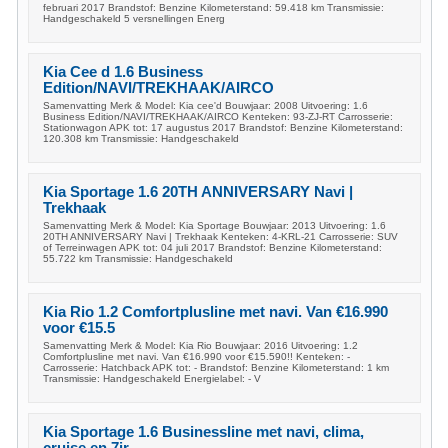
februari 2017 Brandstof: Benzine Kilometerstand: 59.418 km Transmissie:
Handgeschakeld 5 versnellingen Energ
Kia Cee d 1.6 Business
Edition/NAVI/TREKHAAK/AIRCO
Samenvatting Merk & Model: Kia cee'd Bouwjaar: 2008 Uitvoering: 1.6
Business Edition/NAVI/TREKHAAK/AIRCO Kenteken: 93-ZJ-RT Carrosserie:
Stationwagon APK tot: 17 augustus 2017 Brandstof: Benzine Kilometerstand:
120.308 km Transmissie: Handgeschakeld
Kia Sportage 1.6 20TH ANNIVERSARY Navi |
Trekhaak
Samenvatting Merk & Model: Kia Sportage Bouwjaar: 2013 Uitvoering: 1.6
20TH ANNIVERSARY Navi | Trekhaak Kenteken: 4-KRL-21 Carrosserie: SUV
of Terreinwagen APK tot: 04 juli 2017 Brandstof: Benzine Kilometerstand:
55.722 km Transmissie: Handgeschakeld
Kia Rio 1.2 Comfortplusline met navi. Van €16.990
voor €15.5
Samenvatting Merk & Model: Kia Rio Bouwjaar: 2016 Uitvoering: 1.2
Comfortplusline met navi. Van €16.990 voor €15.590!! Kenteken: -
Carrosserie: Hatchback APK tot: - Brandstof: Benzine Kilometerstand: 1 km
Transmissie: Handgeschakeld Energielabel: - V
Kia Sportage 1.6 Businessline met navi, clima,