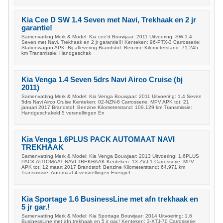
Kia Cee D SW 1.4 Seven met Navi, Trekhaak en 2 jr
garantie!
Samenvatting Merk & Model: Kia cee'd Bouwjaar: 2011 Uitvoering: SW 1.4
Seven met Navi, Trekhaak en 2 jr garantie!!! Kenteken: 96-PTX-3 Carrosserie:
Stationwagon APK: Bij aflevering Brandstof: Benzine Kilometerstand: 71.245
km Transmissie: Handgeschak
Kia Venga 1.4 Seven 5drs Navi Airco Cruise (bj
2011)
Samenvatting Merk & Model: Kia Venga Bouwjaar: 2011 Uitvoering: 1.4 Seven
5drs Navi Airco Cruise Kenteken: 02-NZN-8 Carrosserie: MPV APK tot: 21
januari 2017 Brandstof: Benzine Kilometerstand: 109.129 km Transmissie:
Handgeschakeld 5 versnellingen En
Kia Venga 1.6PLUS PACK AUTOMAAT NAVI
TREKHAAK
Samenvatting Merk & Model: Kia Venga Bouwjaar: 2013 Uitvoering: 1.6PLUS
PACK AUTOMAAT NAVI TREKHAAK Kenteken: 13-ZVJ-1 Carrosserie: MPV
APK tot: 12 maart 2017 Brandstof: Benzine Kilometerstand: 64.971 km
Transmissie: Automaat 4 versnellingen Energiel
Kia Sportage 1.6 BusinessLine met afn trekhaak en
5 jr gar.!
Samenvatting Merk & Model: Kia Sportage Bouwjaar: 2014 Uitvoering: 1.6
BusinessLine met afn trekhaak en 5 jr gar.! Kenteken: 3-XTJ-70 Carrosserie: