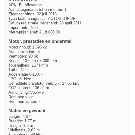
APK: Bij aflevering
Aantal eigenaren tot en met nu: 1
Eigenaar sinds: 02 juli 2016
Type laatste eigenaar: AUTOBEDRIJF
Datum registratie Nederland: 28 april 2011
Import auto: Nee
Nieuwprijs vanaf: € 18.880,00
Motor, prestaties en onderstel
Motorinhoud: 1.396 cc
Aantal cilinders: 4
Vermogen: 90 pk
Koppel: 137 nm / 5.000 tpm
Topsnelheid: 167 km/h
Turbo: Nee
Acceleratie 0-100: -
LPG-g3: Nee
Gemiddeld brandstof verbruik: 17,86 km/l
CO2-uitstoot: 136 g/km
Aandrijving: Voorwiel
Remmen voor: -
Remmen achter: -
Maten en gewicht
Lengte: 4,07 m
Breedte: 1,77 m
Hoogte: 1,6 m
Wielbasis: 2,62 m
Tankinhoud: 48 liter