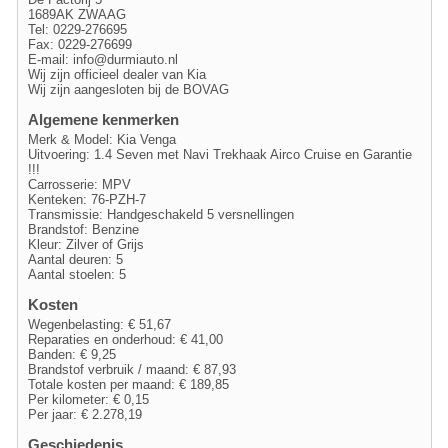
1689AK ZWAAG
Tel: 0229-276695
Fax: 0229-276699
E-mail:
info@durmiauto.nl
Wij zijn officieel dealer van Kia
Wij zijn aangesloten bij de BOVAG
Algemene kenmerken
Merk & Model: Kia Venga
Uitvoering: 1.4 Seven met Navi Trekhaak Airco Cruise en Garantie
!!!
Carrosserie: MPV
Kenteken: 76-PZH-7
Transmissie: Handgeschakeld 5 versnellingen
Brandstof: Benzine
Kleur: Zilver of Grijs
Aantal deuren: 5
Aantal stoelen: 5
Kosten
Wegenbelasting: € 51,67
Reparaties en onderhoud: € 41,00
Banden: € 9,25
Brandstof verbruik / maand: € 87,93
Totale kosten per maand: € 189,85
Per kilometer: € 0,15
Per jaar: € 2.278,19
Geschiedenis