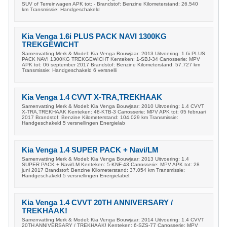
SUV of Terreinwagen APK tot: - Brandstof: Benzine Kilometerstand: 26.540
km Transmissie: Handgeschakeld
Kia Venga 1.6i PLUS PACK NAVI 1300KG
TREKGEWICHT
Samenvatting Merk & Model: Kia Venga Bouwjaar: 2013 Uitvoering: 1.6i PLUS
PACK NAVI 1300KG TREKGEWICHT Kenteken: 1-SBJ-34 Carrosserie: MPV
APK tot: 06 september 2017 Brandstof: Benzine Kilometerstand: 57.727 km
Transmissie: Handgeschakeld 6 versnelli
Kia Venga 1.4 CVVT X-TRA,TREKHAAK
Samenvatting Merk & Model: Kia Venga Bouwjaar: 2010 Uitvoering: 1.4 CVVT
X-TRA,TREKHAAK Kenteken: 48-KTB-3 Carrosserie: MPV APK tot: 05 februari
2017 Brandstof: Benzine Kilometerstand: 104.029 km Transmissie:
Handgeschakeld 5 versnellingen Energielab
Kia Venga 1.4 SUPER PACK + Navi/LM
Samenvatting Merk & Model: Kia Venga Bouwjaar: 2013 Uitvoering: 1.4
SUPER PACK + Navi/LM Kenteken: 5-KNF-43 Carrosserie: MPV APK tot: 28
juni 2017 Brandstof: Benzine Kilometerstand: 37.054 km Transmissie:
Handgeschakeld 5 versnellingen Energielabel:
Kia Venga 1.4 CVVT 20TH ANNIVERSARY /
TREKHAAK!
Samenvatting Merk & Model: Kia Venga Bouwjaar: 2014 Uitvoering: 1.4 CVVT
20TH ANNIVERSARY / TREKHAAK! Kenteken: 6-SZS-77 Carrosserie: MPV