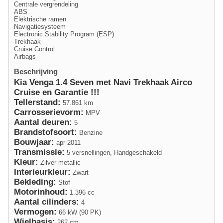
Centrale vergrendeling
ABS
Elektrische ramen
Navigatiesysteem
Electronic Stability Program (ESP)
Trekhaak
Cruise Control
Airbags
Beschrijving
Kia Venga 1.4 Seven met Navi Trekhaak Airco
Cruise en Garantie !!!
Tellerstand:
57.861 km
Carrosserievorm:
MPV
Aantal deuren:
5
Brandstofsoort:
Benzine
Bouwjaar:
apr 2011
Transmissie:
5 versnellingen, Handgeschakeld
Kleur:
Zilver metallic
Interieurkleur:
Zwart
Bekleding:
Stof
Motorinhoud:
1.396 cc
Aantal cilinders:
4
Vermogen:
66 kW (90 PK)
Wielbasis:
262 cm