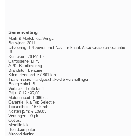
Samenvatting
Merk & Model: Kia Venga
Bouwjaar: 2011
Uitvoering: 1.4 Seven met Navi Trekhaak Airco Cruise en Garantie
!!!
Kenteken: 76-PZH-7
Carrosserie: MPV
APK: Bij aflevering
Brandstof: Benzine
Kilometerstand: 57.861 km
Transmissie: Handgeschakeld 5 versnellingen
Energielabel: B
Verbruik: 17,86 km/l
Prijs: € 12.495,00
Motorinhoud: 1.396 cc
Garantie: Kia Top Selectie
Topsnelheid: 167 km/h
Kosten p/m: € 189,85
Vermogen: 90 pk
Opties:
Metallic lak
Boordcomputer
Airconditioning