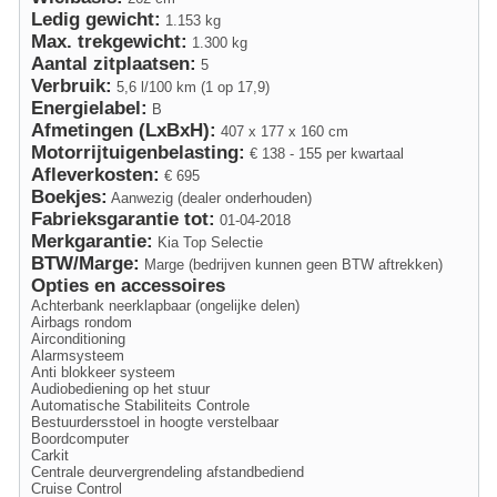
Ledig gewicht:
1.153 kg
Max. trekgewicht:
1.300 kg
Aantal zitplaatsen:
5
Verbruik:
5,6 l/100 km (1 op 17,9)
Energielabel:
B
Afmetingen (LxBxH):
407 x 177 x 160 cm
Motorrijtuigenbelasting:
€ 138 - 155 per kwartaal
Afleverkosten:
€ 695
Boekjes:
Aanwezig (dealer onderhouden)
Fabrieksgarantie tot:
01-04-2018
Merkgarantie:
Kia Top Selectie
BTW/Marge:
Marge (bedrijven kunnen geen BTW aftrekken)
Opties en accessoires
Achterbank neerklapbaar (ongelijke delen)
Airbags rondom
Airconditioning
Alarmsysteem
Anti blokkeer systeem
Audiobediening op het stuur
Automatische Stabiliteits Controle
Bestuurdersstoel in hoogte verstelbaar
Boordcomputer
Carkit
Centrale deurvergrendeling afstandbediend
Cruise Control