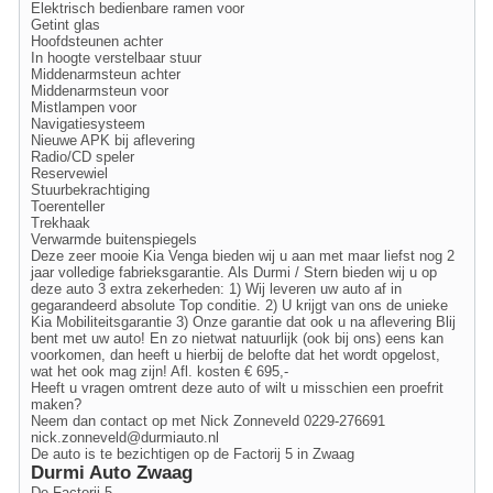
Elektrisch bedienbare ramen voor
Getint glas
Hoofdsteunen achter
In hoogte verstelbaar stuur
Middenarmsteun achter
Middenarmsteun voor
Mistlampen voor
Navigatiesysteem
Nieuwe APK bij aflevering
Radio/CD speler
Reservewiel
Stuurbekrachtiging
Toerenteller
Trekhaak
Verwarmde buitenspiegels
Deze zeer mooie Kia Venga bieden wij u aan met maar liefst nog 2
jaar volledige fabrieksgarantie. Als Durmi / Stern bieden wij u op
deze auto 3 extra zekerheden: 1) Wij leveren uw auto af in
gegarandeerd absolute Top conditie. 2) U krijgt van ons de unieke
Kia Mobiliteitsgarantie 3) Onze garantie dat ook u na aflevering Blij
bent met uw auto! En zo nietwat natuurlijk (ook bij ons) eens kan
voorkomen, dan heeft u hierbij de belofte dat het wordt opgelost,
wat het ook mag zijn! Afl. kosten € 695,-
Heeft u vragen omtrent deze auto of wilt u misschien een proefrit
maken?
Neem dan contact op met Nick Zonneveld 0229-276691
nick.zonneveld@durmiauto.nl
De auto is te bezichtigen op de Factorij 5 in Zwaag
Durmi Auto Zwaag
De Factorij 5