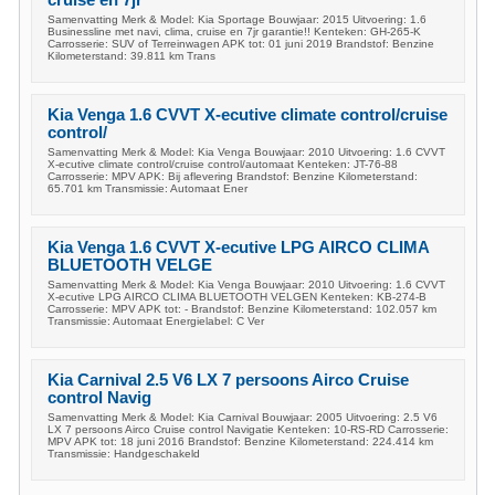
cruise en 7jr
Samenvatting Merk & Model: Kia Sportage Bouwjaar: 2015 Uitvoering: 1.6
Businessline met navi, clima, cruise en 7jr garantie!! Kenteken: GH-265-K
Carrosserie: SUV of Terreinwagen APK tot: 01 juni 2019 Brandstof: Benzine
Kilometerstand: 39.811 km Trans
Kia Venga 1.6 CVVT X-ecutive climate control/cruise
control/
Samenvatting Merk & Model: Kia Venga Bouwjaar: 2010 Uitvoering: 1.6 CVVT
X-ecutive climate control/cruise control/automaat Kenteken: JT-76-88
Carrosserie: MPV APK: Bij aflevering Brandstof: Benzine Kilometerstand:
65.701 km Transmissie: Automaat Ener
Kia Venga 1.6 CVVT X-ecutive LPG AIRCO CLIMA
BLUETOOTH VELGE
Samenvatting Merk & Model: Kia Venga Bouwjaar: 2010 Uitvoering: 1.6 CVVT
X-ecutive LPG AIRCO CLIMA BLUETOOTH VELGEN Kenteken: KB-274-B
Carrosserie: MPV APK tot: - Brandstof: Benzine Kilometerstand: 102.057 km
Transmissie: Automaat Energielabel: C Ver
Kia Carnival 2.5 V6 LX 7 persoons Airco Cruise
control Navig
Samenvatting Merk & Model: Kia Carnival Bouwjaar: 2005 Uitvoering: 2.5 V6
LX 7 persoons Airco Cruise control Navigatie Kenteken: 10-RS-RD Carrosserie:
MPV APK tot: 18 juni 2016 Brandstof: Benzine Kilometerstand: 224.414 km
Transmissie: Handgeschakeld