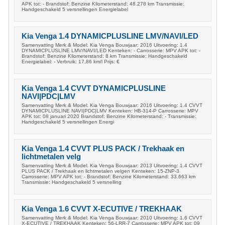
APK tot: - Brandstof: Benzine Kilometerstand: 48.278 km Transmissie:
Handgeschakeld 5 versnellingen Energielabel
Kia Venga 1.4 DYNAMICPLUSLINE LMV/NAVI/LED
Samenvatting Merk & Model: Kia Venga Bouwjaar: 2016 Uitvoering: 1.4
DYNAMICPLUSLINE LMV/NAVI/LED Kenteken: - Carrosserie: MPV APK tot: -
Brandstof: Benzine Kilometerstand: 8 km Transmissie: Handgeschakeld
Energielabel: - Verbruik: 17,86 km/l Prijs: €
Kia Venga 1.4 CVVT DYNAMICPLUSLINE
NAVI|PDC|LMV
Samenvatting Merk & Model: Kia Venga Bouwjaar: 2016 Uitvoering: 1.4 CVVT
DYNAMICPLUSLINE NAVI|PDC|LMV Kenteken: HB-314-P Carrosserie: MPV
APK tot: 08 januari 2020 Brandstof: Benzine Kilometerstand: - Transmissie:
Handgeschakeld 5 versnellingen Energi
Kia Venga 1.4 CVVT PLUS PACK / Trekhaak en
lichtmetalen velg
Samenvatting Merk & Model: Kia Venga Bouwjaar: 2013 Uitvoering: 1.4 CVVT
PLUS PACK / Trekhaak en lichtmetalen velgen Kenteken: 15-ZNP-3
Carrosserie: MPV APK tot: - Brandstof: Benzine Kilometerstand: 33.663 km
Transmissie: Handgeschakeld 5 versnelling
Kia Venga 1.6 CVVT X-ECUTIVE / TREKHAAK
Samenvatting Merk & Model: Kia Venga Bouwjaar: 2010 Uitvoering: 1.6 CVVT
X-ECUTIVE / TREKHAAK Kenteken: 56-LRR-7 Carrosserie: MPV APK tot: 09