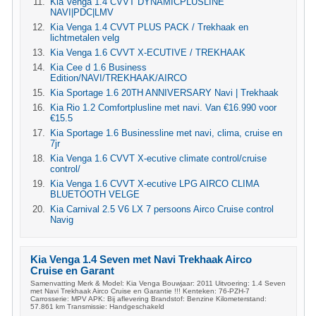
Kia Venga 1.4 CVVT DYNAMICPLUSLINE
NAVI|PDC|LMV
Kia Venga 1.4 CVVT PLUS PACK / Trekhaak en
lichtmetalen velg
Kia Venga 1.6 CVVT X-ECUTIVE / TREKHAAK
Kia Cee d 1.6 Business
Edition/NAVI/TREKHAAK/AIRCO
Kia Sportage 1.6 20TH ANNIVERSARY Navi | Trekhaak
Kia Rio 1.2 Comfortplusline met navi. Van €16.990 voor
€15.5
Kia Sportage 1.6 Businessline met navi, clima, cruise en
7jr
Kia Venga 1.6 CVVT X-ecutive climate control/cruise
control/
Kia Venga 1.6 CVVT X-ecutive LPG AIRCO CLIMA
BLUETOOTH VELGE
Kia Carnival 2.5 V6 LX 7 persoons Airco Cruise control
Navig
Kia Venga 1.4 Seven met Navi Trekhaak Airco
Cruise en Garant
Samenvatting Merk & Model: Kia Venga Bouwjaar: 2011 Uitvoering: 1.4 Seven
met Navi Trekhaak Airco Cruise en Garantie !!! Kenteken: 76-PZH-7
Carrosserie: MPV APK: Bij aflevering Brandstof: Benzine Kilometerstand:
57.861 km Transmissie: Handgeschakeld