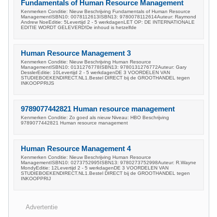
Fundamentals of Human Resource Management
Kenmerken Conditie: Nieuw Beschrijving Fundamentals of Human Resource
ManagementISBN10: 0078112613ISBN13: 9780078112614Auteur: Raymond
Andrew NoeEditie: 5Levertijd 2 - 5 werkdagenLET OP: DE INTERNATIONALE
EDITIE WORDT GELEVERD!De inhoud is hetzelfde
Human Resource Management 3
Kenmerken Conditie: Nieuw Beschrijving Human Resource
ManagementISBN10: 0131276778ISBN13: 9780131276772Auteur: Gary
DesslerEditie: 10Levertijd 2 - 5 werkdagenDE 3 VOORDELEN VAN
STUDIEBOEKENDIRECT.NL1.Bestel DIRECT bij de GROOTHANDEL tegen
INKOOPPRIJS
9789077442821 Human resource management
Kenmerken Conditie: Zo goed als nieuw Niveau: HBO Beschrijving
9789077442821 Human resource management
Human Resource Management 4
Kenmerken Conditie: Nieuw Beschrijving Human Resource
ManagementISBN10: 0273752995ISBN13: 9780273752998Auteur: R.Wayne
MondyEditie: 12Levertijd 2 - 5 werkdagenDE 3 VOORDELEN VAN
STUDIEBOEKENDIRECT.NL1.Bestel DIRECT bij de GROOTHANDEL tegen
INKOOPPRIJ
Advertentie