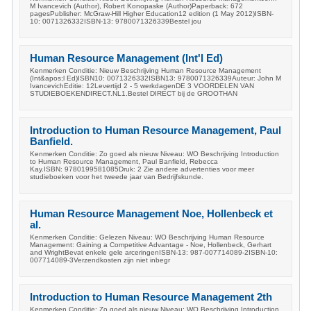
M Ivancevich (Author), Robert Konopaske (Author)Paperback: 672
pagesPublisher: McGraw-Hill Higher Education12 edition (1 May 2012)ISBN-
10: 0071326332ISBN-13: 9780071326339Bestel jou
Human Resource Management (Int'l Ed)
Kenmerken Conditie: Nieuw Beschrijving Human Resource Management
(Int&apos;l Ed)ISBN10: 0071326332ISBN13: 9780071326339Auteur: John M
IvancevichEditie: 12Levertijd 2 - 5 werkdagenDE 3 VOORDELEN VAN
STUDIEBOEKENDIRECT.NL1.Bestel DIRECT bij de GROOTHAN
Introduction to Human Resource Management, Paul
Banfield.
Kenmerken Conditie: Zo goed als nieuw Niveau: WO Beschrijving Introduction
to Human Resource Management, Paul Banfield, Rebecca
Kay.ISBN: 9780199581085Druk: 2 Zie andere advertenties voor meer
studieboeken voor het tweede jaar van Bedrijfskunde.
Human Resource Management Noe, Hollenbeck et
al.
Kenmerken Conditie: Gelezen Niveau: WO Beschrijving Human Resource
Management: Gaining a Competitive Advantage - Noe, Hollenbeck, Gerhart
and WrightBevat enkele gele arceringenISBN-13: 987-007714089-2ISBN-10:
007714089-3Verzendkosten zijn niet inbegr
Introduction to Human Resource Management 2th
Kenmerken Conditie: Zo goed als nieuw Niveau: WO Beschrijving Introduction