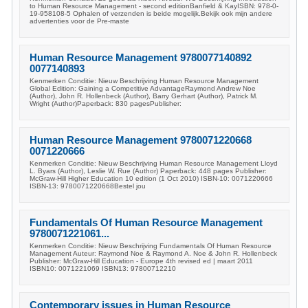
to Human Resource Management - second editionBanfield & KayISBN: 978-0-
19-958108-5 Ophalen of verzenden is beide mogelijk.Bekijk ook mijn andere
advertenties voor de Pre-maste
Human Resource Management 9780077140892
0077140893
Kenmerken Conditie: Nieuw Beschrijving Human Resource Management
Global Edition: Gaining a Competitive AdvantageRaymond Andrew Noe
(Author), John R. Hollenbeck (Author), Barry Gerhart (Author), Patrick M.
Wright (Author)Paperback: 830 pagesPublisher:
Human Resource Management 9780071220668
0071220666
Kenmerken Conditie: Nieuw Beschrijving Human Resource Management Lloyd
L. Byars (Author), Leslie W. Rue (Author) Paperback: 448 pages Publisher:
McGraw-Hill Higher Education 10 edition (1 Oct 2010) ISBN-10: 0071220666
ISBN-13: 9780071220668Bestel jou
Fundamentals Of Human Resource Management
9780071221061...
Kenmerken Conditie: Nieuw Beschrijving Fundamentals Of Human Resource
Management Auteur: Raymond Noe & Raymond A. Noe & John R. Hollenbeck
Publisher: McGraw-Hill Education - Europe 4th revised ed | maart 2011
ISBN10: 0071221069 ISBN13: 97800712210
Contemporary issues in Human Resource