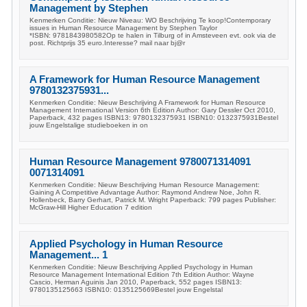
Management by Stephen
Kenmerken Conditie: Nieuw Niveau: WO Beschrijving Te koop!Contemporary
issues in Human Resource Management by Stephen Taylor
*ISBN: 9781843980582Op te halen in Tilburg of in Amsteveen evt. ook via de
post. Richtprijs 35 euro.Interesse? mail naar bj@r
A Framework for Human Resource Management
9780132375931...
Kenmerken Conditie: Nieuw Beschrijving A Framework for Human Resource
Management International Version 6th Edition Author: Gary Dessler Oct 2010,
Paperback, 432 pages ISBN13: 9780132375931 ISBN10: 0132375931Bestel
jouw Engelstalige studieboeken in on
Human Resource Management 9780071314091
0071314091
Kenmerken Conditie: Nieuw Beschrijving Human Resource Management:
Gaining A Competitive Advantage Author: Raymond Andrew Noe, John R.
Hollenbeck, Barry Gerhart, Patrick M. Wright Paperback: 799 pages Publisher:
McGraw-Hill Higher Education 7 edition
Applied Psychology in Human Resource
Management... 1
Kenmerken Conditie: Nieuw Beschrijving Applied Psychology in Human
Resource Management International Edition 7th Edition Author: Wayne
Cascio, Herman Aguinis Jan 2010, Paperback, 552 pages ISBN13:
9780135125663 ISBN10: 0135125669Bestel jouw Engelstal