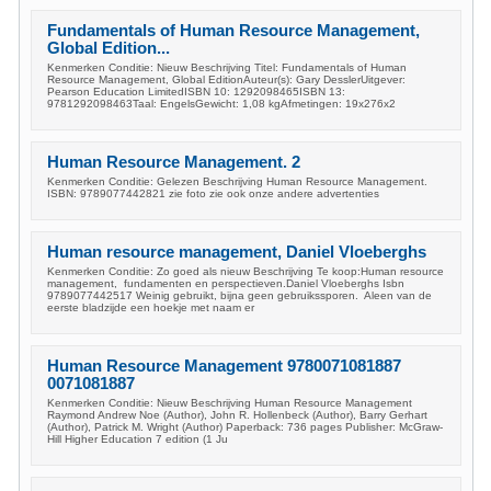
Fundamentals of Human Resource Management,
Global Edition...
Kenmerken Conditie: Nieuw Beschrijving Titel: Fundamentals of Human
Resource Management, Global EditionAuteur(s): Gary DesslerUitgever:
Pearson Education LimitedISBN 10: 1292098465ISBN 13:
9781292098463Taal: EngelsGewicht: 1,08 kgAfmetingen: 19x276x2
Human Resource Management. 2
Kenmerken Conditie: Gelezen Beschrijving Human Resource Management.
ISBN: 9789077442821 zie foto zie ook onze andere advertenties
Human resource management, Daniel Vloeberghs
Kenmerken Conditie: Zo goed als nieuw Beschrijving Te koop:Human resource
management, fundamenten en perspectieven.Daniel Vloeberghs Isbn
9789077442517 Weinig gebruikt, bijna geen gebruikssporen. Aleen van de
eerste bladzijde een hoekje met naam er
Human Resource Management 9780071081887
0071081887
Kenmerken Conditie: Nieuw Beschrijving Human Resource Management
Raymond Andrew Noe (Author), John R. Hollenbeck (Author), Barry Gerhart
(Author), Patrick M. Wright (Author) Paperback: 736 pages Publisher: McGraw-
Hill Higher Education 7 edition (1 Ju