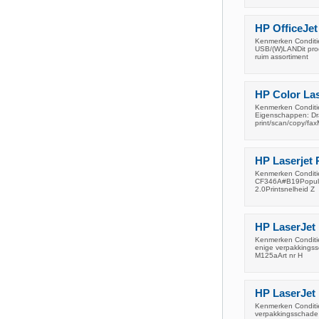
HP OfficeJe
Kenmerken Conditie
USB/(W)LANDit prod
ruim assortiment
HP Color La
Kenmerken Conditie
Eigenschappen: Dra
print/scan/copy/faxM
HP Laserjet
Kenmerken Conditie
CF346A#B19Populaire
2.0Printsnelheid Z
HP LaserJet 
Kenmerken Conditie:
enige verpakkingss
M125aArt nr H
HP LaserJet 
Kenmerken Conditie:
verpakkingsschade 