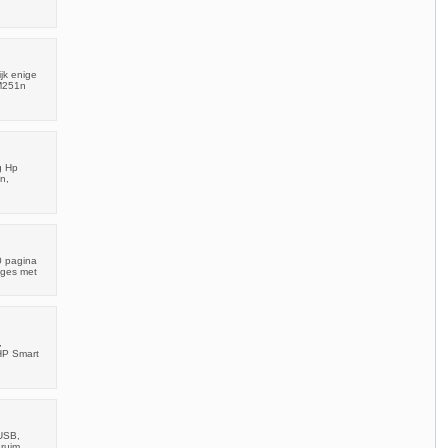
jk enige
 M251n
g Hp
n,
0 pagina
idges met
,
 HP Smart
 USB,
 ruim