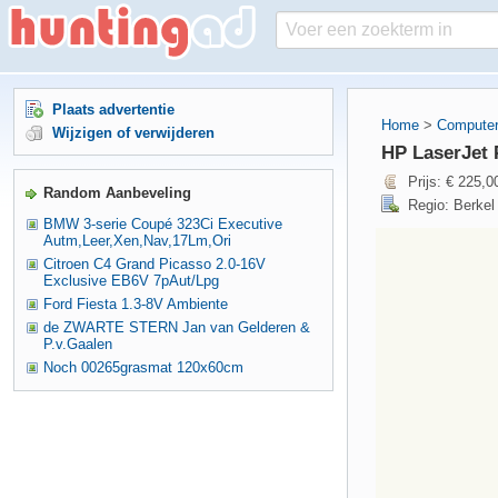
Plaats advertentie
Home
>
Computer
Wijzigen of verwijderen
HP LaserJet
Prijs: € 225,0
Random Aanbeveling
Regio: Berkel
BMW 3-serie Coupé 323Ci Executive
Autm,Leer,Xen,Nav,17Lm,Ori
Citroen C4 Grand Picasso 2.0-16V
Exclusive EB6V 7pAut/Lpg
Ford Fiesta 1.3-8V Ambiente
de ZWARTE STERN Jan van Gelderen &
P.v.Gaalen
Noch 00265grasmat 120x60cm