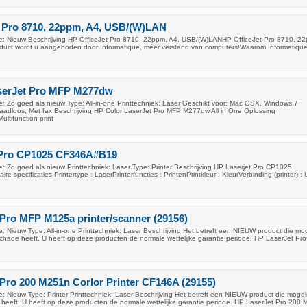
t Pro 8710, 22ppm, A4, USB/(W)LAN
: Nieuw Beschrijving HP OfficeJet Pro 8710, 22ppm, A4, USB/(W)LANHP OfficeJet Pro 8710, 22
uct wordt u aangeboden door Informatique, méér verstand van computers!Waarom Informatique
serJet Pro MFP M277dw
: Zo goed als nieuw Type: All-in-one Printtechniek: Laser Geschikt voor: Mac OSX, Windows 7
adloos, Met fax Beschrijving HP Color LaserJet Pro MFP M277dw All in One Oplossing
ultifunction print
 Pro CP1025 CF346A#B19
: Zo goed als nieuw Printtechniek: Laser Type: Printer Beschrijving HP Laserjet Pro CP1025
 specificaties Printertype : LaserPrinterfuncties : PrintenPrintkleur : KleurVerbinding (printer) :
Pro MFP M125a printer/scanner (29156)
 Nieuw Type: All-in-one Printtechniek: Laser Beschrijving Het betreft een NIEUW product die mog
chade heeft. U heeft op deze producten de normale wettelijke garantie periode. HP LaserJet Pr
Pro 200 M251n Corlor Printer CF146A (29155)
 Nieuw Type: Printer Printtechniek: Laser Beschrijving Het betreft een NIEUW product die mogeli
heeft. U heeft op deze producten de normale wettelijke garantie periode. HP LaserJet Pro 200