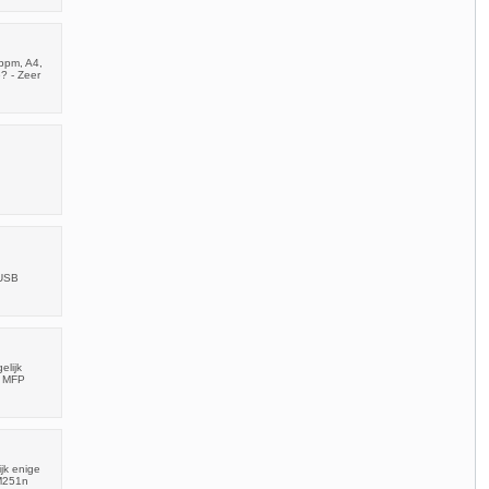
ppm, A4,
? - Zeer
 USB
elijk
o MFP
jk enige
 M251n