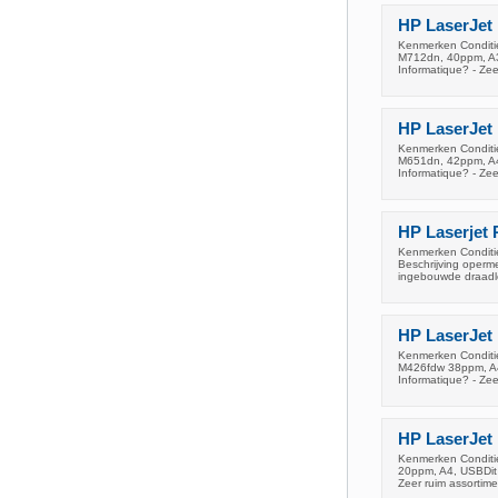
HP LaserJet
Kenmerken Conditie
M712dn, 40ppm, A3
Informatique? - Zee
HP LaserJet
Kenmerken Conditie
M651dn, 42ppm, A4
Informatique? - Zee
HP Laserjet
Kenmerken Conditie
Beschrijving operm
ingebouwde draadl
HP LaserJet
Kenmerken Conditi
M426fdw 38ppm, A4
Informatique? - Zee
HP LaserJet
Kenmerken Conditi
20ppm, A4, USBDit 
Zeer ruim assortime