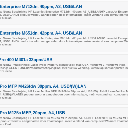
 Enterprise M712dn, 40ppm, A3, USB/LAN
: Nieuw Beschrijving HP LaserJet Enterprise M712dn, 40ppm, A3, USB/LANHP LaserJet Enterpr
, USB/LANDit product wordt u aangeboden door Informatique, méér verstand van computers!W
r ruim as
 Enterprise M651dn, 42ppm, A4, USB/LAN
: Nieuw Beschrijving HP LaserJet Enterprise M651dn, 42ppm, A4, USB/LANHP LaserJet Enterpr
, USB/LANDit product wordt u aangeboden door Informatique, méér verstand van computers!W
r ruim as
 Pro 400 M401a 33ppm/USB
: Nieuw Printtechniek: Laser Type: Printer Geschikt voor: Mac OSX, Windows 7, Windows Vista
erking: GEEN TONER!ProductomschrijvingHaal meer uit uw werkdag. Overal op kantoor printen m
oze netw
 Pro MFP M426fdw 38ppm, A4, USB/(W)LAN
e: Nieuw Beschrijving HP LaserJet Pro MFP M426fdw 38ppm, A4, USB/(W)LANHP LaserJet Pro 
, USB/(W)LANDit product wordt u aangeboden door Informatique, méér verstand van compute
r ruim as
 Pro M125a MFP, 20ppm, A4, USB
e: Nieuw Beschrijving HP LaserJet Pro M125a MFP, 20ppm, A4, USBHP LaserJet Pro M125a MFP
product wordt u aangeboden door Informatique, méér verstand van computers!Waarom Informat
nt - Grat