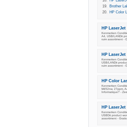
HP LaserJ
Brother L
HP Color 
HP LaserJet
Kenmerken Conditi
A4, USB/LANDit pro
ruim assortiment - 
HP LaserJet
Kenmerken Conditi
USB/LANDit product
ruim assortiment - 
HP Color La
Kenmerken Conditi
M452nw, 27ppm, A4
Informatique? - Zee
HP LaserJet
Kenmerken Conditi
USBDit product wor
assortiment - Gratis