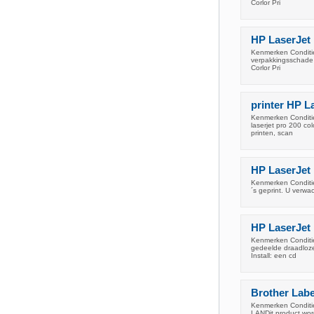
Corlor Pri
HP LaserJet 
Kenmerken Conditie:
verpakkingsschade 
Corlor Pri
printer HP L
Kenmerken Conditie
laserjet pro 200 co
printen, scan
HP LaserJet
Kenmerken Conditie:
´s geprint. U verwa
HP LaserJet
Kenmerken Conditie
gedeelde draadloze 
Install: een cd
Brother Lab
Kenmerken Conditie
LANDit product wor