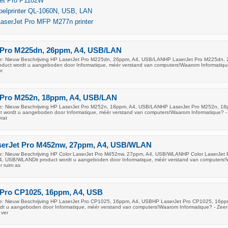
et Pro P1102W
abelprinter QL-1060N, USB, LAN
LaserJet Pro MFP M277n printer
 Pro M225dn, 26ppm, A4, USB/LAN
e: Nieuw Beschrijving HP LaserJet Pro M225dn, 26ppm, A4, USB/LANHP LaserJet Pro M225dn,
duct wordt u aangeboden door Informatique, méér verstand van computers!Waarom Informatiqu
Gr
 Pro M252n, 18ppm, A4, USB/LAN
e: Nieuw Beschrijving HP LaserJet Pro M252n, 18ppm, A4, USB/LANHP LaserJet Pro M252n, 18
 wordt u aangeboden door Informatique, méér verstand van computers!Waarom Informatique? -
Grat
serJet Pro M452nw, 27ppm, A4, USB/WLAN
e: Nieuw Beschrijving HP Color LaserJet Pro M452nw, 27ppm, A4, USB/WLANHP Color LaserJet 
, USB/WLANDit product wordt u aangeboden door Informatique, méér verstand van computers
r ruim as
 Pro CP1025, 16ppm, A4, USB
e: Nieuw Beschrijving HP LaserJet Pro CP1025, 16ppm, A4, USBHP LaserJet Pro CP1025, 16pp
dt u aangeboden door Informatique, méér verstand van computers!Waarom Informatique? - Zeer
 ver