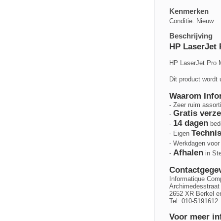
Kenmerken
Conditie: Nieuw
Beschrijving
HP LaserJet
HP LaserJet Pro
Dit product wordt
Waarom Info
- Zeer ruim assor
Gratis verz
-
14 dagen
-
bede
Technis
- Eigen
- Werkdagen voor
Afhalen
-
in St
Contactgege
Informatique Com
Archimedesstraat
2652 XR Berkel e
Tel: 010-5191612
Voor meer inf