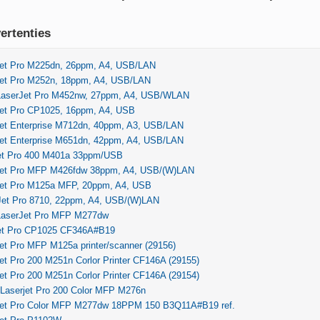
ertenties
et Pro M225dn, 26ppm, A4, USB/LAN
et Pro M252n, 18ppm, A4, USB/LAN
LaserJet Pro M452nw, 27ppm, A4, USB/WLAN
et Pro CP1025, 16ppm, A4, USB
et Enterprise M712dn, 40ppm, A3, USB/LAN
et Enterprise M651dn, 42ppm, A4, USB/LAN
et Pro 400 M401a 33ppm/USB
et Pro MFP M426fdw 38ppm, A4, USB/(W)LAN
et Pro M125a MFP, 20ppm, A4, USB
Jet Pro 8710, 22ppm, A4, USB/(W)LAN
LaserJet Pro MFP M277dw
et Pro CP1025 CF346A#B19
et Pro MFP M125a printer/scanner (29156)
t Pro 200 M251n Corlor Printer CF146A (29155)
t Pro 200 M251n Corlor Printer CF146A (29154)
 Laserjet Pro 200 Color MFP M276n
et Pro Color MFP M277dw 18PPM 150 B3Q11A#B19 ref.