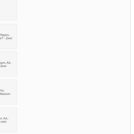
 26ppm,
e? - Zeer
ppm, A4,
 Zeer
Pro
!Waarom
m, A4,
 ruim