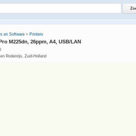
s en Software
>
Printers
 Pro M225dn, 26ppm, A4, USB/LAN
0
 en Rodenrijs, Zuid-Holland