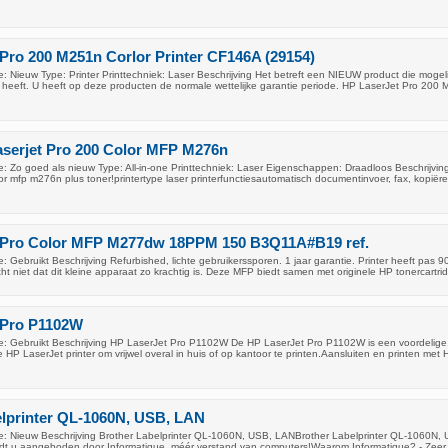
Pro 200 M251n Corlor Printer CF146A (29154)
 Nieuw Type: Printer Printtechniek: Laser Beschrijving Het betreft een NIEUW product die mogeli
heeft. U heeft op deze producten de normale wettelijke garantie periode. HP LaserJet Pro 200
aserjet Pro 200 Color MFP M276n
: Zo goed als nieuw Type: All-in-one Printtechniek: Laser Eigenschappen: Draadloos Beschrijvin
lor mfp m276n plus toner!printertype laser printerfunctiesautomatisch documentinvoer, fax, kopiëre
 Pro Color MFP M277dw 18PPM 150 B3Q11A#B19 ref.
 Gebruikt Beschrijving Refurbished, lichte gebruikerssporen. 1 jaar garantie. Printer heeft pas 9
cht niet dat dit kleine apparaat zo krachtig is. Deze MFP biedt samen met originele HP tonercartr
 Pro P1102W
: Gebruikt Beschrijving HP LaserJet Pro P1102W De HP LaserJet Pro P1102W is een voordelige
HP LaserJet printer om vrijwel overal in huis of op kantoor te printen.Aansluiten en printen met
elprinter QL-1060N, USB, LAN
: Nieuw Beschrijving Brother Labelprinter QL-1060N, USB, LANBrother Labelprinter QL-1060N,
dt u aangeboden door Informatique, méér verstand van computers!Waarom Informatique? - Zeer