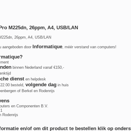
 Pro M225dn, 26ppm, A4, USB/LAN
 M225dn, 26ppm, A4, USB/LAN
Informatique
 u aangeboden door
, méér verstand van computers!
rmatique?
timent
enden
binnen Nederland vanaf €150,-
nktijd
che dienst
en helpdesk
volgende dag
 22.00 besteld,
in huis
eenbergen of Berkel en Rodenrijs
vens
puters en Componenten B.V.
 1
n Rodenrijs
ormatie en/of om dit product te bestellen klik op onder