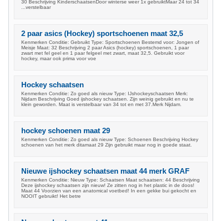
30 Beschrijving KinderschaatsenDoor winterse weer 1x gebruiktMaar 24 tot 34
...verstelbaar
2 paar asics (Hockey) sportschoenen maat 32,5
Kenmerken Conditie: Gebruikt Type: Sportschoenen Bestemd voor: Jongen of
Meisje Maat: 32 Beschrijving 2 paar Asics (hockey) sportschoenen, 1 paar
zwart met fel geel en 1 paar felgeel met zwart, maat 32,5. Gebruikt voor
hockey, maar ook prima voor voe
Hockey schaatsen
Kenmerken Conditie: Zo goed als nieuw Type: IJshockeyschaatsen Merk:
Nijdam Beschrijving Goed ijshockey schaatsen. Zijn weinig gebruikt en nu te
klein geworden. Maat is verstelbaar van 34 tot en met 37.Merk Nijdam.
hockey schoenen maat 29
Kenmerken Conditie: Zo goed als nieuw Type: Schoenen Beschrijving Hockey
schoenen van het merk ditamaat 29 Zijn gebruikt maar nog in goede staat.
Nieuwe ijshockey schaatsen maat 44 merk GRAF
Kenmerken Conditie: Nieuw Type: Schaatsen Maat schaatsen: 44 Beschrijving
Deze ijshockey schaatsen zijn nieuw! Ze zitten nog in het plastic in de doos!
Maat 44 Voorzien van een anatomical voetbed! In een gekke bui gekocht en
NOOIT gebruikt! Het betre