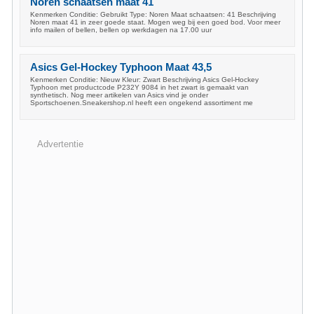
Noren schaatsen maat 41
Kenmerken Conditie: Gebruikt Type: Noren Maat schaatsen: 41 Beschrijving
Noren maat 41 in zeer goede staat. Mogen weg bij een goed bod. Voor meer
info mailen of bellen, bellen op werkdagen na 17.00 uur
Asics Gel-Hockey Typhoon Maat 43,5
Kenmerken Conditie: Nieuw Kleur: Zwart Beschrijving Asics Gel-Hockey
Typhoon met productcode P232Y 9084 in het zwart is gemaakt van
synthetisch. Nog meer artikelen van Asics vind je onder
Sportschoenen.Sneakershop.nl heeft een ongekend assortiment me
Advertentie