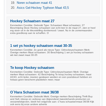
Noren schaatsen maat 41
Asics Gel-Hockey Typhoon Maat 43,5
Hockey Schaatsen maat 27
Kenmerken Conditie: Gebruikt Type: Schaatsen Maat schaatsen: 27
Beschrijving Deze Hockey schaatsen van echt leer in de maat 27, zien er heel
erg stoer uit in de kleurstelling donkerrood / zwart. Nu in de zomermaanden
extra goedkoop aan te schaffen. O
1 set ys hockey schaatsen maat 30-35
Kenmerken Conditie: Zo goed als nieuw Type: IJshockeyschaatsen Merk:
Overige merken Maat schaatsen: 30 Beschrijving 1 set ys hockey schaatsen
wit met zwart maat 30-35
Te koop Hockey schaatsen
Kenmerken Conditie: Gebruikt Type: IJshockeyschaatsen Merk: Overige
merken Maat schaatsen: 42 Beschrijving Te koop,hockey schaatsen, maat
42/43, echt leder, moeten geslepen worden en een poetsbeurt hebben en
helaas geen bescherm plastieken meer, maar
O`Hara Schaatsen maat 36/38
Kenmerken Conditie: Gebruikt Merk: Overige merken Beschrijving Thrift Buy
and Sell, inkoop en verkoop van (bijzondere) tweedehands producten en
verzamelobjecten, biedt het volgende aan: o`hara schaatsenmaat 36/38 Kijk
ook eens bij onze andere adverte