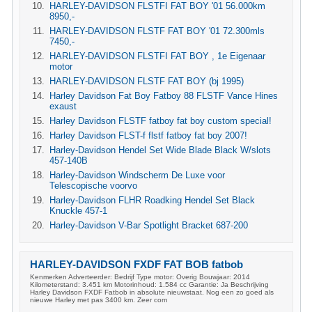
HARLEY-DAVIDSON FLSTFI FAT BOY '01 56.000km
8950,-
HARLEY-DAVIDSON FLSTF FAT BOY '01 72.300mls
7450,-
HARLEY-DAVIDSON FLSTFI FAT BOY , 1e Eigenaar
motor
HARLEY-DAVIDSON FLSTF FAT BOY (bj 1995)
Harley Davidson Fat Boy Fatboy 88 FLSTF Vance Hines
exaust
Harley Davidson FLSTF fatboy fat boy custom special!
Harley Davidson FLST-f flstf fatboy fat boy 2007!
Harley-Davidson Hendel Set Wide Blade Black W/slots
457-140B
Harley-Davidson Windscherm De Luxe voor
Telescopische voorvo
Harley-Davidson FLHR Roadking Hendel Set Black
Knuckle 457-1
Harley-Davidson V-Bar Spotlight Bracket 687-200
HARLEY-DAVIDSON FXDF FAT BOB fatbob
Kenmerken Adverteerder: Bedrijf Type motor: Overig Bouwjaar: 2014
Kilometerstand: 3.451 km Motorinhoud: 1.584 cc Garantie: Ja Beschrijving
Harley Davidson FXDF Fatbob in absolute nieuwstaat. Nog een zo goed als
nieuwe Harley met pas 3400 km. Zeer com