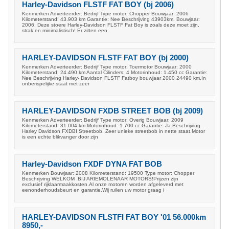
Harley-Davidson FLSTF FAT BOY (bj 2006)
Kenmerken Adverteerder: Bedrijf Type motor: Chopper Bouwjaar: 2006
Kilometerstand: 43.903 km Garantie: Nee Beschrijving 43903km. Bouwjaar:
2006. Deze stoere Harley-Davidson FLSTF Fat Boy is zoals deze moet zijn,
strak en minimalistisch! Er zitten een
HARLEY-DAVIDSON FLSTF FAT BOY (bj 2000)
Kenmerken Adverteerder: Bedrijf Type motor: Toermotor Bouwjaar: 2000
Kilometerstand: 24.490 km Aantal Cilinders: 4 Motorinhoud: 1.450 cc Garantie:
Nee Beschrijving Harley- Davidson FLSTF Fatboy bouwjaar 2000 24490 km.In
onberispelijke staat met zeer
HARLEY-DAVIDSON FXDB STREET BOB (bj 2009)
Kenmerken Adverteerder: Bedrijf Type motor: Overig Bouwjaar: 2009
Kilometerstand: 31.004 km Motorinhoud: 1.700 cc Garantie: Ja Beschrijving
Harley Davidson FXDBI Streetbob. Zeer unieke streetbob in nette staat.Motor
is een echte blikvanger door zijn
Harley-Davidson FXDF DYNA FAT BOB
Kenmerken Bouwjaar: 2008 Kilometerstand: 19500 Type motor: Chopper
Beschrijving WELKOM BIJ ARIEMOLENAAR MOTORS!Prijzen zijn
exclusief rijklaarmaakkosten.Al onze motoren worden afgeleverd met
eenonderhoudsbeurt en garantie.Wij ruilen uw motor graag i
HARLEY-DAVIDSON FLSTFI FAT BOY '01 56.000km
8950,-