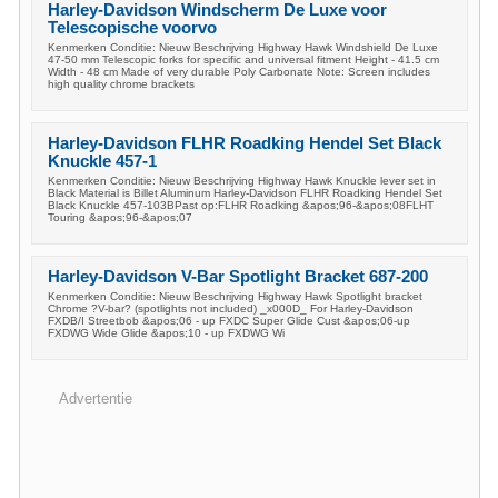
Harley-Davidson Windscherm De Luxe voor
Telescopische voorvo
Kenmerken Conditie: Nieuw Beschrijving Highway Hawk Windshield De Luxe
47-50 mm Telescopic forks for specific and universal fitment Height - 41.5 cm
Width - 48 cm Made of very durable Poly Carbonate Note: Screen includes
high quality chrome brackets
Harley-Davidson FLHR Roadking Hendel Set Black
Knuckle 457-1
Kenmerken Conditie: Nieuw Beschrijving Highway Hawk Knuckle lever set in
Black Material is Billet Aluminum Harley-Davidson FLHR Roadking Hendel Set
Black Knuckle 457-103BPast op:FLHR Roadking &apos;96-&apos;08FLHT
Touring &apos;96-&apos;07
Harley-Davidson V-Bar Spotlight Bracket 687-200
Kenmerken Conditie: Nieuw Beschrijving Highway Hawk Spotlight bracket
Chrome ?V-bar? (spotlights not included) _x000D_ For Harley-Davidson
FXDB/I Streetbob &apos;06 - up FXDC Super Glide Cust &apos;06-up
FXDWG Wide Glide &apos;10 - up FXDWG Wi
Advertentie