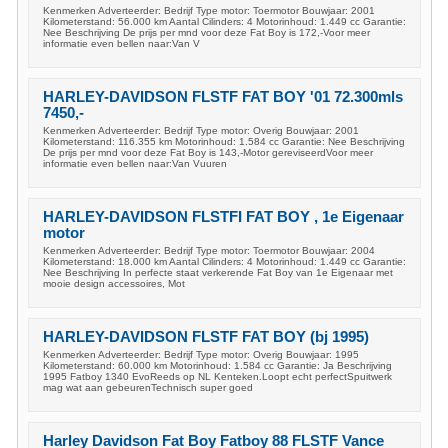
Kenmerken Adverteerder: Bedrijf Type motor: Toermotor Bouwjaar: 2001
Kilometerstand: 56.000 km Aantal Cilinders: 4 Motorinhoud: 1.449 cc Garantie:
Nee Beschrijving De prijs per mnd voor deze Fat Boy is 172,-Voor meer
informatie even bellen naar:Van V
HARLEY-DAVIDSON FLSTF FAT BOY '01 72.300mls
7450,-
Kenmerken Adverteerder: Bedrijf Type motor: Overig Bouwjaar: 2001
Kilometerstand: 116.355 km Motorinhoud: 1.584 cc Garantie: Nee Beschrijving
De prijs per mnd voor deze Fat Boy is 143,-Motor gereviseerdVoor meer
informatie even bellen naar:Van Vuuren
HARLEY-DAVIDSON FLSTFI FAT BOY , 1e Eigenaar
motor
Kenmerken Adverteerder: Bedrijf Type motor: Toermotor Bouwjaar: 2004
Kilometerstand: 18.000 km Aantal Cilinders: 4 Motorinhoud: 1.449 cc Garantie:
Nee Beschrijving In perfecte staat verkerende Fat Boy van 1e Eigenaar met
mooie design accessoires, Mot
HARLEY-DAVIDSON FLSTF FAT BOY (bj 1995)
Kenmerken Adverteerder: Bedrijf Type motor: Overig Bouwjaar: 1995
Kilometerstand: 60.000 km Motorinhoud: 1.584 cc Garantie: Ja Beschrijving
1995 Fatboy 1340 EvoReeds op NL Kenteken.Loopt echt perfectSpuitwerk
mag wat aan gebeurenTechnisch super goed
Harley Davidson Fat Boy Fatboy 88 FLSTF Vance