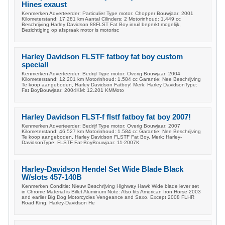
Hines exaust
Kenmerken Adverteerder: Particulier Type motor: Chopper Bouwjaar: 2001
Kilometerstand: 17.281 km Aantal Cilinders: 2 Motorinhoud: 1.449 cc
Beschrijving Harley Davidson 88FLST Fat Boy inruil beperkt mogelijk,
Bezichtiging op afspraak motor is motorisc
Harley Davidson FLSTF fatboy fat boy custom
special!
Kenmerken Adverteerder: Bedrijf Type motor: Overig Bouwjaar: 2004
Kilometerstand: 12.201 km Motorinhoud: 1.584 cc Garantie: Nee Beschrijving
Te koop aangeboden, Harley Davidson Fatboy! Merk: Harley DavidsonType:
Fat BoyBouwjaar: 2004KM: 12.201 KMMoto
Harley Davidson FLST-f flstf fatboy fat boy 2007!
Kenmerken Adverteerder: Bedrijf Type motor: Overig Bouwjaar: 2007
Kilometerstand: 46.527 km Motorinhoud: 1.584 cc Garantie: Nee Beschrijving
Te koop aangeboden, Harley Davidson FLSTF Fat Boy. Merk: Harley-
DavidsonType: FLSTF Fat-BoyBouwjaar: 11-2007K
Harley-Davidson Hendel Set Wide Blade Black
W/slots 457-140B
Kenmerken Conditie: Nieuw Beschrijving Highway Hawk Wide blade lever set
in Chrome Material is Billet Aluminum Note: Also fits American Iron Horse 2003
and earlier Big Dog Motorcycles Vengeance and Saxo. Except 2008 FLHR
Road King. Harley-Davidson He