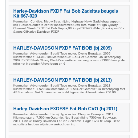
Harley-Davidson FXDF Fat Bob Zadeltas beugels
Kit 667-020
Kenmerken Conditie: Nieuw Beschrijving Highway Hawk Saddlebag support
kits Tubular.Center to center measurement 265 mm. Made of High Quality
Chromed Steel.•FXDF Fat Bob &apos;08 > up•FXDWG Wide glide &apos;06 -
&apos;08Harley-Davidson FXDF
HARLEY-DAVIDSON FXDF FAT BOB (bj 2009)
Kenmerken Adverteerder: Bedrijf Type motor: Overig Bouwjaar: 2009
Kilometerstand: 13.080 km Motorinhoud: 1.584 cc Garantie: Ja Beschrijving
2009 FXDF Ftbob Glossy BlackZeer nette en verzorgde motor13080 km op de
teller,net ingeredenAfleverbeurt en 6
HARLEY-DAVIDSON FXDF FAT BOB (bj 2013)
Kenmerken Adverteerder: Bedrijf Type motor: Overig Bouwjaar: 2013
Kilometerstand: 1.520 km Motorinhoud: 1.584 cc Garantie: Ja Beschrijving Met
ABS en alarm. Met 3 maanden motorblokgarantie. Afleverkosten 250.00
Harley-Davidson FXDFSE Fat-Bob CVO (bj 2011)
Kenmerken Adverteerder: Bedrijf Type motor: Chopper Bouwjaar: 2011
Kilometerstand: 7.500 km Garantie: Nee Beschrijving 7500km. Bouwjaar:
2011. Unieke Harley Davidson FatBob Screamin' Eagle CVO te koop. Deze
motorfiets hebben wij nieuw verkocht en ing