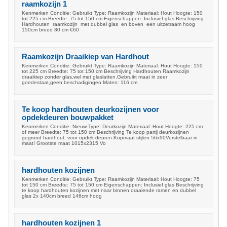
raamkozijn 1
Kenmerken Conditie: Gebruikt Type: Raamkozijn Materiaal: Hout Hoogte: 150
tot 225 cm Breedte: 75 tot 150 cm Eigenschappen: Inclusief glas Beschrijving
Hardhouten raamkozijn met dubbel glas en boven een uitzetraam hoog
150cm breed 80 cm €60
Raamkozijn Draaikiep van Hardhout
Kenmerken Conditie: Gebruikt Type: Raamkozijn Materiaal: Hout Hoogte: 150
tot 225 cm Breedte: 75 tot 150 cm Beschrijving Hardhouten Raamkozijn
draaikiep zonder glas,wel met glaslatten.Gebruikt maat in zeer
goedestaat,geen beschadigingen.Maten: 116 cm
Te koop hardhouten deurkozijnen voor
opdekdeuren bouwpakket
Kenmerken Conditie: Nieuw Type: Deurkozijn Materiaal: Hout Hoogte: 225 cm
of meer Breedte: 75 tot 150 cm Beschrijving Te koop partij deurkozijnen
gegrond hardhout, voor opdek deuren.Kopmaat stijlen 56x90Verstelbaar in
maat! Grootste maat 1015x2315 Vo
hardhouten kozijnen
Kenmerken Conditie: Gebruikt Type: Raamkozijn Materiaal: Hout Hoogte: 75
tot 150 cm Breedte: 75 tot 150 cm Eigenschappen: Inclusief glas Beschrijving
te koop hardhouten kozijnen met naar binnen draaiende ramen en dubbel
glas 2x 140cm breed 146cm hoog
hardhouten kozijnen 1