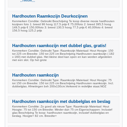
;;nieuw;;;
Hardhouten Raamkozijn Deurkozijnen
Kenmerken Conditie: Gebruikt Beschrijving Te koop diverse mooie hardhouten
kozijnen foto 1: breed 96 hoog 117,5 prijs € 75,00foto 2: breed 395,5 hoog
149,5 prijs € 150,00foto 3: breed 130,5 hoog 77,5 prijs € 40,00foto 4: breed
156,5 hoog 125,2 prijs
Hardhouten raamkozijn met dubbel glas, gratis!
Kenmerken Conditie: Gebruikt Type: Raamkozijn Materiaal: Hout Hoogte: 150
tot 225 cm Breedte: 150 tot 225 cm Beschrijving Hardhouten raamkozijn ( 182
x 160) met dubbel glas. Het kleine deel kan open en kan worden afgesloten
met een slot. Op het grote
Hardhouten raamkozijn
Kenmerken Conditie: Gebruikt Type: Raamkozijn Materiaal: Hout Hoogte: 75
tot 150 cm Breedte: 150 tot 225 cm Beschrijving Hardhouten raamkozijn. Incl.
dubbelglas. Afmetingen bxh 200x130cm.Verkeerd in redelijke staat.NOZ
Hardhouten raamkozijn met dubbelglas en beslag
Kenmerken Conditie: Zo goed als nieuw Type: Raamkozijn Materiaal: Hout
Hoogte: 75 tot 150 cm Breedte: Minder dan 75 cm Eigenschappen: Inclusief
glas Beschrijving Te koop: hardhouten raamkozijn, inclusief dubbelglas en
beslag. Hoogte= 82 cm. Breedte=