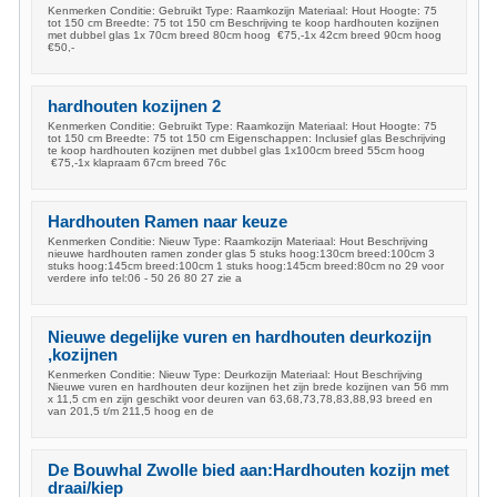
Kenmerken Conditie: Gebruikt Type: Raamkozijn Materiaal: Hout Hoogte: 75
tot 150 cm Breedte: 75 tot 150 cm Beschrijving te koop hardhouten kozijnen
met dubbel glas 1x 70cm breed 80cm hoog €75,-1x 42cm breed 90cm hoog
€50,-
hardhouten kozijnen 2
Kenmerken Conditie: Gebruikt Type: Raamkozijn Materiaal: Hout Hoogte: 75
tot 150 cm Breedte: 75 tot 150 cm Eigenschappen: Inclusief glas Beschrijving
te koop hardhouten kozijnen met dubbel glas 1x100cm breed 55cm hoog
€75,-1x klapraam 67cm breed 76c
Hardhouten Ramen naar keuze
Kenmerken Conditie: Nieuw Type: Raamkozijn Materiaal: Hout Beschrijving
nieuwe hardhouten ramen zonder glas 5 stuks hoog:130cm breed:100cm 3
stuks hoog:145cm breed:100cm 1 stuks hoog:145cm breed:80cm no 29 voor
verdere info tel:06 - 50 26 80 27 zie a
Nieuwe degelijke vuren en hardhouten deurkozijn
,kozijnen
Kenmerken Conditie: Nieuw Type: Deurkozijn Materiaal: Hout Beschrijving
Nieuwe vuren en hardhouten deur kozijnen het zijn brede kozijnen van 56 mm
x 11,5 cm en zijn geschikt voor deuren van 63,68,73,78,83,88,93 breed en
van 201,5 t/m 211,5 hoog en de
De Bouwhal Zwolle bied aan:Hardhouten kozijn met
draai/kiep