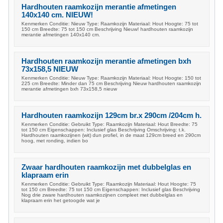
Hardhouten raamkozijn merantie afmetingen
140x140 cm. NIEUW!
Kenmerken Conditie: Nieuw Type: Raamkozijn Materiaal: Hout Hoogte: 75 tot
150 cm Breedte: 75 tot 150 cm Beschrijving Nieuw! hardhouten raamkozijn
merantie afmetingen 140x140 cm.
Hardhouten raamkozijn merantie afmetingen bxh
73x158,5 NIEUW
Kenmerken Conditie: Nieuw Type: Raamkozijn Materiaal: Hout Hoogte: 150 tot
225 cm Breedte: Minder dan 75 cm Beschrijving Nieuw hardhouten raamkozijn
merantie afmetingen bxh 73x158,5 nieuw
Hardhouten raamkozijn 129cm br.x 290cm /204cm h.
Kenmerken Conditie: Gebruikt Type: Raamkozijn Materiaal: Hout Breedte: 75
tot 150 cm Eigenschappen: Inclusief glas Beschrijving Omschrijving: t.k.
Hardhouten raamkozijnen (wit) dun profiel, in de maat 129cm breed en 290cm
hoog, met ronding, indien bo
Zwaar hardhouten raamkozijn met dubbelglas en
klapraam erin
Kenmerken Conditie: Gebruikt Type: Raamkozijn Materiaal: Hout Hoogte: 75
tot 150 cm Breedte: 75 tot 150 cm Eigenschappen: Inclusief glas Beschrijving
Nog drie zware hardhouten raamkozijnen compleet met dubbelglas en
klapraam erin het getoogde wat je