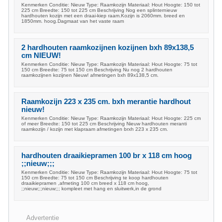
Kenmerken Conditie: Nieuw Type: Raamkozijn Materiaal: Hout Hoogte: 150 tot
225 cm Breedte: 150 tot 225 cm Beschrijving Nog een splinternieuw
hardhouten kozijn met een draai-kiep raam.Kozijn is 2060mm. breed en
1850mm. hoog.Dagmaat van het vaste raam
2 hardhouten raamkozijnen kozijnen bxh 89x138,5
cm NIEUW!
Kenmerken Conditie: Nieuw Type: Raamkozijn Materiaal: Hout Hoogte: 75 tot
150 cm Breedte: 75 tot 150 cm Beschrijving Nu nog 2 hardhouten
raamkozijnen kozijnen Nieuw! afmetingen bxh 89x138,5 cm.
Raamkozijn 223 x 235 cm. bxh merantie hardhout
nieuw!
Kenmerken Conditie: Nieuw Type: Raamkozijn Materiaal: Hout Hoogte: 225 cm
of meer Breedte: 150 tot 225 cm Beschrijving Nieuw hardhouten meranti
raamkozijn / kozijn met klapraam afmetingen brxh 223 x 235 cm.
hardhouten draaikiepramen 100 br x 118 cm hoog
;;nieuw;;;
Kenmerken Conditie: Nieuw Type: Raamkozijn Materiaal: Hout Hoogte: 75 tot
150 cm Breedte: 75 tot 150 cm Beschrijving te koop hardhouten
draaikiepramen ,afmeting 100 cm breed x 118 cm hoog,
;;nieuw;;;nieuw;;; kompleet met hang en sluitwerk,in de grond
Advertentie