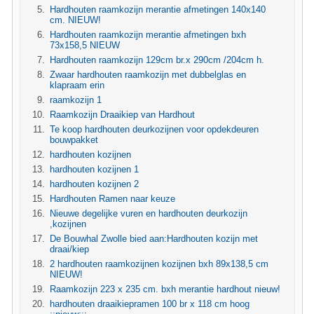
Hardhouten raamkozijn merantie afmetingen 140x140
cm. NIEUW!
Hardhouten raamkozijn merantie afmetingen bxh
73x158,5 NIEUW
Hardhouten raamkozijn 129cm br.x 290cm /204cm h.
Zwaar hardhouten raamkozijn met dubbelglas en
klapraam erin
raamkozijn 1
Raamkozijn Draaikiep van Hardhout
Te koop hardhouten deurkozijnen voor opdekdeuren
bouwpakket
hardhouten kozijnen
hardhouten kozijnen 1
hardhouten kozijnen 2
Hardhouten Ramen naar keuze
Nieuwe degelijke vuren en hardhouten deurkozijn
,kozijnen
De Bouwhal Zwolle bied aan:Hardhouten kozijn met
draai/kiep
2 hardhouten raamkozijnen kozijnen bxh 89x138,5 cm
NIEUW!
Raamkozijn 223 x 235 cm. bxh merantie hardhout nieuw!
hardhouten draaikiepramen 100 br x 118 cm hoog