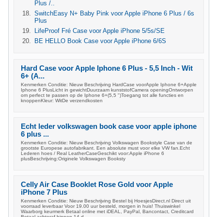
Plus /..
SwitchEasy N+ Baby Pink voor Apple iPhone 6 Plus / 6s
Plus
LifeProof Fré Case voor Apple iPhone 5/5s/SE
BE HELLO Book Case voor Apple iPhone 6/6S
Hard Case voor Apple Iphone 6 Plus - 5,5 Inch - Wit
6+ (A...
Kenmerken Conditie: Nieuw Beschrijving HardCase voorApple Iphone 6+Apple
Iphone 6 PlusLicht in gewichtDuurzaam kunststofCamera openingOntworpen
om perfect te passen op de Iphone 6+(5,5 ")Toegang tot alle functies en
knoppenKleur: WitDe verzendkosten
Echt leder volkswagen book case voor apple iphone
6 plus ...
Kenmerken Conditie: Nieuw Beschrijving Volkswagen Bookstyle Case van de
grootste Europese autofabrikant. Een absolute must voor elke VW fan.Echt
Lederen hoes / Real LeatherCaseGeschikt voor:Apple iPhone 6
plusBeschrijving:Originele Volkswagen Booksty
Celly Air Case Booklet Rose Gold voor Apple
iPhone 7 Plus
Kenmerken Conditie: Nieuw Beschrijving Bestel bij HoesjesDirect.nl Direct uit
voorraad leverbaar Voor 19.00 uur besteld, morgen in huis! Thuiswinkel
Waarborg keurmerk Betaal online met iDEAL, PayPal, Bancontact, Creditcard
Betaal achteraf binnen 14 d