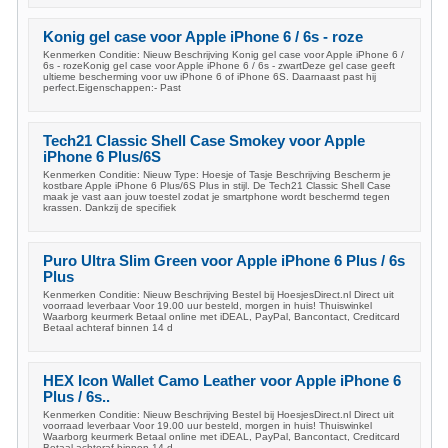
Konig gel case voor Apple iPhone 6 / 6s - roze
Kenmerken Conditie: Nieuw Beschrijving Konig gel case voor Apple iPhone 6 /
6s - rozeKonig gel case voor Apple iPhone 6 / 6s - zwartDeze gel case geeft
ultieme bescherming voor uw iPhone 6 of iPhone 6S. Daarnaast past hij
perfect.Eigenschappen:- Past
Tech21 Classic Shell Case Smokey voor Apple
iPhone 6 Plus/6S
Kenmerken Conditie: Nieuw Type: Hoesje of Tasje Beschrijving Bescherm je
kostbare Apple iPhone 6 Plus/6S Plus in stijl. De Tech21 Classic Shell Case
maak je vast aan jouw toestel zodat je smartphone wordt beschermd tegen
krassen. Dankzij de specifiek
Puro Ultra Slim Green voor Apple iPhone 6 Plus / 6s
Plus
Kenmerken Conditie: Nieuw Beschrijving Bestel bij HoesjesDirect.nl Direct uit
voorraad leverbaar Voor 19.00 uur besteld, morgen in huis! Thuiswinkel
Waarborg keurmerk Betaal online met iDEAL, PayPal, Bancontact, Creditcard
Betaal achteraf binnen 14 d
HEX Icon Wallet Camo Leather voor Apple iPhone 6
Plus / 6s..
Kenmerken Conditie: Nieuw Beschrijving Bestel bij HoesjesDirect.nl Direct uit
voorraad leverbaar Voor 19.00 uur besteld, morgen in huis! Thuiswinkel
Waarborg keurmerk Betaal online met iDEAL, PayPal, Bancontact, Creditcard
Betaal achteraf binnen 14 d