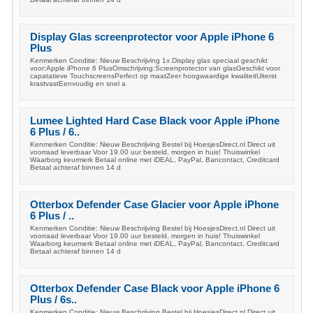
Display Glas screenprotector voor Apple iPhone 6
Plus
Kenmerken Conditie: Nieuw Beschrijving 1x Display glas speciaal geschikt
voor:Apple iPhone 6 PlusOmschrijving:Screenprotector van glasGeschikt voor
capatatieve TouchscreensPerfect op maatZeer hoogwaardige kwaliteitUiterst
krastvastEenvoudig en snel a
Lumee Lighted Hard Case Black voor Apple iPhone
6 Plus / 6..
Kenmerken Conditie: Nieuw Beschrijving Bestel bij HoesjesDirect.nl Direct uit
voorraad leverbaar Voor 19.00 uur besteld, morgen in huis! Thuiswinkel
Waarborg keurmerk Betaal online met iDEAL, PayPal, Bancontact, Creditcard
Betaal achteraf binnen 14 d
Otterbox Defender Case Glacier voor Apple iPhone
6 Plus / ..
Kenmerken Conditie: Nieuw Beschrijving Bestel bij HoesjesDirect.nl Direct uit
voorraad leverbaar Voor 19.00 uur besteld, morgen in huis! Thuiswinkel
Waarborg keurmerk Betaal online met iDEAL, PayPal, Bancontact, Creditcard
Betaal achteraf binnen 14 d
Otterbox Defender Case Black voor Apple iPhone 6
Plus / 6s..
Kenmerken Conditie: Nieuw Beschrijving Bestel bij HoesjesDirect.nl Direct uit