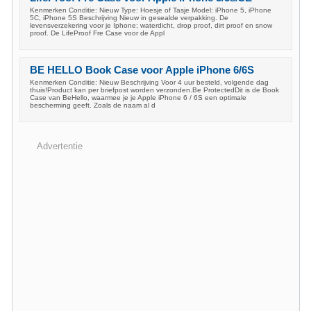
Kenmerken Conditie: Nieuw Type: Hoesje of Tasje Model: iPhone 5, iPhone
5C, iPhone 5S Beschrijving Nieuw in gesealde verpakking. De
levensverzekering voor je Iphone; waterdicht, drop proof, dirt proof en snow
proof. De LifeProof Fre Case voor de Appl
BE HELLO Book Case voor Apple iPhone 6/6S
Kenmerken Conditie: Nieuw Beschrijving Voor 4 uur besteld, volgende dag
thuis!Product kan per briefpost worden verzonden.Be ProtectedDit is de Book
Case van BeHello, waarmee je je Apple iPhone 6 / 6S een optimale
bescherming geeft. Zoals de naam al d
Advertentie