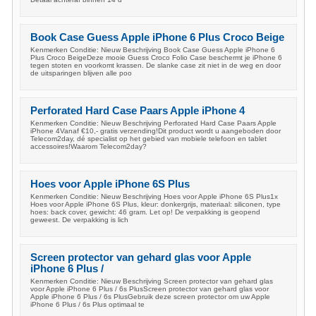
Book Case Guess Apple iPhone 6 Plus Croco Beige
Kenmerken Conditie: Nieuw Beschrijving Book Case Guess Apple iPhone 6
Plus Croco BeigeDeze mooie Guess Croco Folio Case beschermt je iPhone 6
tegen stoten en voorkomt krassen. De slanke case zit niet in de weg en door
de uitsparingen blijven alle poo
Perforated Hard Case Paars Apple iPhone 4
Kenmerken Conditie: Nieuw Beschrijving Perforated Hard Case Paars Apple
iPhone 4Vanaf €10,- gratis verzending!Dit product wordt u aangeboden door
Telecom2day, dé specialist op het gebied van mobiele telefoon en tablet
accessoires!Waarom Telecom2day?
Hoes voor Apple iPhone 6S Plus
Kenmerken Conditie: Nieuw Beschrijving Hoes voor Apple iPhone 6S Plus1x
Hoes voor Apple iPhone 6S Plus, kleur: donkergrijs, materiaal: siliconen, type
hoes: back cover, gewicht: 46 gram. Let op! De verpakking is geopend
geweest. De verpakking is lich
Screen protector van gehard glas voor Apple
iPhone 6 Plus /
Kenmerken Conditie: Nieuw Beschrijving Screen protector van gehard glas
voor Apple iPhone 6 Plus / 6s PlusScreen protector van gehard glas voor
Apple iPhone 6 Plus / 6s PlusGebruik deze screen protector om uw Apple
iPhone 6 Plus / 6s Plus optimaal te