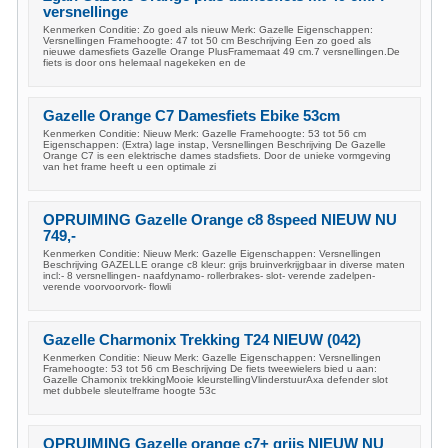
versnellinge
Kenmerken Conditie: Zo goed als nieuw Merk: Gazelle Eigenschappen:
Versnellingen Framehoogte: 47 tot 50 cm Beschrijving Een zo goed als
nieuwe damesfiets Gazelle Orange PlusFramemaat 49 cm.7 versnellingen.De
fiets is door ons helemaal nagekeken en de
Gazelle Orange C7 Damesfiets Ebike 53cm
Kenmerken Conditie: Nieuw Merk: Gazelle Framehoogte: 53 tot 56 cm
Eigenschappen: (Extra) lage instap, Versnellingen Beschrijving De Gazelle
Orange C7 is een elektrische dames stadsfiets. Door de unieke vormgeving
van het frame heeft u een optimale zi
OPRUIMING Gazelle Orange c8 8speed NIEUW NU
749,-
Kenmerken Conditie: Nieuw Merk: Gazelle Eigenschappen: Versnellingen
Beschrijving GAZELLE orange c8 kleur: grijs bruinverkrijgbaar in diverse maten
incl:- 8 versnellingen- naafdynamo- rollerbrakes- slot- verende zadelpen-
verende voorvoorvork- flowli
Gazelle Charmonix Trekking T24 NIEUW (042)
Kenmerken Conditie: Nieuw Merk: Gazelle Eigenschappen: Versnellingen
Framehoogte: 53 tot 56 cm Beschrijving De fiets tweewielers bied u aan:
Gazelle Chamonix trekkingMooie kleurstellingVlinderstuurAxa defender slot
met dubbele sleutelframe hoogte 53c
OPRUIMING Gazelle orange c7+ grijs NIEUW NU