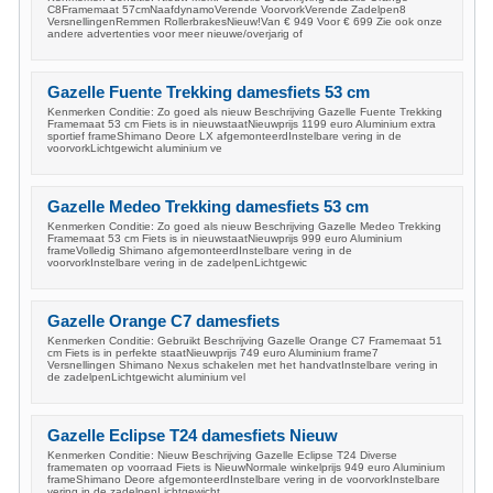
C8Framemaat 57cmNaafdynamoVerende VoorvorkVerende Zadelpen8
VersnellingenRemmen RollerbrakesNieuw!Van € 949 Voor € 699 Zie ook onze
andere advertenties voor meer nieuwe/overjarig of
Gazelle Fuente Trekking damesfiets 53 cm
Kenmerken Conditie: Zo goed als nieuw Beschrijving Gazelle Fuente Trekking
Framemaat 53 cm Fiets is in nieuwstaatNieuwprijs 1199 euro Aluminium extra
sportief frameShimano Deore LX afgemonteerdInstelbare vering in de
voorvorkLichtgewicht aluminium ve
Gazelle Medeo Trekking damesfiets 53 cm
Kenmerken Conditie: Zo goed als nieuw Beschrijving Gazelle Medeo Trekking
Framemaat 53 cm Fiets is in nieuwstaatNieuwprijs 999 euro Aluminium
frameVolledig Shimano afgemonteerdInstelbare vering in de
voorvorkInstelbare vering in de zadelpenLichtgewic
Gazelle Orange C7 damesfiets
Kenmerken Conditie: Gebruikt Beschrijving Gazelle Orange C7 Framemaat 51
cm Fiets is in perfekte staatNieuwprijs 749 euro Aluminium frame7
Versnellingen Shimano Nexus schakelen met het handvatInstelbare vering in
de zadelpenLichtgewicht aluminium vel
Gazelle Eclipse T24 damesfiets Nieuw
Kenmerken Conditie: Nieuw Beschrijving Gazelle Eclipse T24 Diverse
framematen op voorraad Fiets is NieuwNormale winkelprijs 949 euro Aluminium
frameShimano Deore afgemonteerdInstelbare vering in de voorvorkInstelbare
vering in de zadelpenLichtgewicht