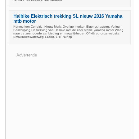
Haibike Elektrisch trekking SL nieuw 2016 Yamaha
mtb motor
Kenmerken Conditie: Nieuw Merk: Overige merken Eigenschappen: Vering
Beschrijving De trekking van Haibike met de zeer sterke yamaha motor.Vraag
naar de zeer goede aanbieding en mogelijkheden.Of kijk op onze website.
EmaxibikesWaterweg 14a8071RT Nunsp
Advertentie