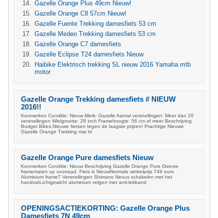
Gazelle Orange Plus 49cm Nieuw!
Gazelle Orange C8 57cm Nieuw!
Gazelle Fuente Trekking damesfiets 53 cm
Gazelle Medeo Trekking damesfiets 53 cm
Gazelle Orange C7 damesfiets
Gazelle Eclipse T24 damesfiets Nieuw
Haibike Elektrisch trekking SL nieuw 2016 Yamaha mtb
motor
Gazelle Orange Trekking damesfiets # NIEUW
2016!!
Kenmerken Conditie: Nieuw Merk: Gazelle Aantal versnellingen: Meer dan 20
versnellingen Wielgrootte: 28 inch Framehoogte: 56 cm of meer Beschrijving
Budget Bikes.Nieuwe fietsen tegen de laagste prijzen! Prachtige Nieuwe
Gazelle Orange Trekking mat bl
Gazelle Orange Pure damesfiets Nieuw
Kenmerken Conditie: Nieuw Beschrijving Gazelle Orange Pure Diverse
framematen op voorraad. Fiets is NieuwNormale winkelprijs 749 euro
Aluminium frame7 Versnellingen Shimano Nexus schakelen met het
handvatLichtgewicht aluminium velgen met anti-lekband
OPENINGSACTIEKORTING: Gazelle Orange Plus
Damesfiets 7N 49cm