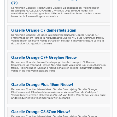
679
Kenmerken Conditie: Nieuw Merk: Gazelle Eigenschappen: Versnellingen
Beschrijving GAZELLE ORANGE C7+ kleur: Grijs zilverDit model is in
verschillende framehoogtes beschikbaar, in zowel het heren als het dames
frame. incl:- 7 versnellingen- voorvork v
Gazelle Orange C7 damesfiets zgan
Kenmerken Conditie: Zo goed als nieuw Beschrijving Gazelle Orange C7
Framemaat 49 cm Fiets is in nieuwstaatNieuwprijs 749 euro Aluminium frame7
Versnellingen Shimano Nexus schakelen met het handvatInstelbare vering in
de zadelpenLichtgewicht aluminiu
Gazelle Orange C7+ Greyline Nieuw
Kenmerken Conditie: Nieuw Beschrijving Gazelle Orange C7+ Diverse
framematen op voorraad Fiets is NieuwNormale winkelprijs 849 euro Aluminium
frame7 Versnellingen Shimano Nexus schakelen met het handvatInstelbare
vering in de voorvorkInstelbare verin
Gazelle Orange Plus 49cm Nieuw!
Kenmerken Conditie: Nieuw Merk: Gazelle Beschrijving Gazelle Orange
PlusFramemaat 49cmNaafdynamoVerende VoorvorkVerende Zadelpen8
VersnellingenRemmen RollerbrakesNieuw! Van € 899 Voor € 649 Zie ook onze
andereadvertenties voor meer nieuwe/ overjarige
Gazelle Orange C8 57cm Nieuw!
Kenmerken Conditie: Nieuw Merk: Gazelle Beschrijving Gazelle Orange