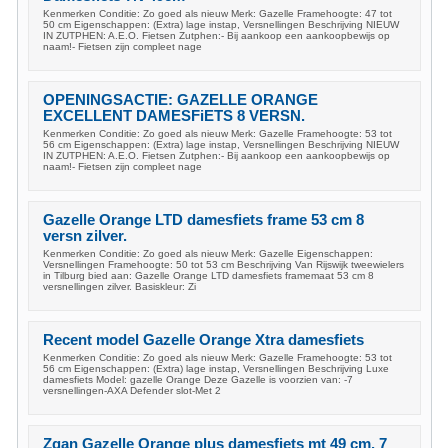
Kenmerken Conditie: Zo goed als nieuw Merk: Gazelle Framehoogte: 47 tot
50 cm Eigenschappen: (Extra) lage instap, Versnellingen Beschrijving NIEUW
IN ZUTPHEN: A.E.O. Fietsen Zutphen:- Bij aankoop een aankoopbewijs op
naam!- Fietsen zijn compleet nage
OPENINGSACTIE: GAZELLE ORANGE
EXCELLENT DAMESFiETS 8 VERSN.
Kenmerken Conditie: Zo goed als nieuw Merk: Gazelle Framehoogte: 53 tot
56 cm Eigenschappen: (Extra) lage instap, Versnellingen Beschrijving NIEUW
IN ZUTPHEN: A.E.O. Fietsen Zutphen:- Bij aankoop een aankoopbewijs op
naam!- Fietsen zijn compleet nage
Gazelle Orange LTD damesfiets frame 53 cm 8
versn zilver.
Kenmerken Conditie: Zo goed als nieuw Merk: Gazelle Eigenschappen:
Versnellingen Framehoogte: 50 tot 53 cm Beschrijving Van Rijswijk tweewielers
in Tilburg bied aan: Gazelle Orange LTD damesfiets framemaat 53 cm 8
versnellingen zilver. Basiskleur: Zi
Recent model Gazelle Orange Xtra damesfiets
Kenmerken Conditie: Zo goed als nieuw Merk: Gazelle Framehoogte: 53 tot
56 cm Eigenschappen: (Extra) lage instap, Versnellingen Beschrijving Luxe
damesfiets Model: gazelle Orange Deze Gazelle is voorzien van: -7
versnellingen-AXA Defender slot-Met 2
Zgan Gazelle Orange plus damesfiets mt 49 cm. 7