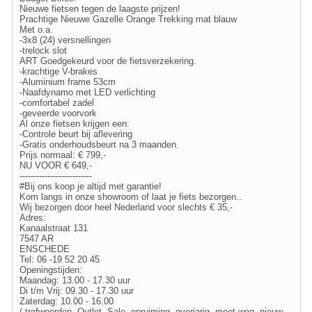
Nieuwe fietsen tegen de laagste prijzen!
Prachtige Nieuwe Gazelle Orange Trekking mat blauw
Met o.a.
-3x8 (24) versnellingen
-trelock slot
ART Goedgekeurd voor de fietsverzekering.
-krachtige V-brakes
-Aluminium frame 53cm
-Naafdynamo met LED verlichting
-comfortabel zadel
-geveerde voorvork
Al onze fietsen krijgen een:
-Controle beurt bij aflevering
-Gratis onderhoudsbeurt na 3 maanden.
Prijs normaal: € 799,-
NU VOOR € 649,-
--------------------------
#Bij ons koop je altijd met garantie!
Kom langs in onze showroom of laat je fiets bezorgen..
Wij bezorgen door heel Nederland voor slechts € 35,-
Adres:
Kanaalstraat 131
7547 AR
ENSCHEDE
Tel: 06 -19 52 20 45
Openingstijden:
Maandag: 13.00 - 17.30 uur
Di t/m Vrij: 09.30 - 17.30 uur
Zaterdag: 10.00 - 16.00
( trefwoorden, Outlet, Sale, opruiming, overjarig, moet weg, nieuw,