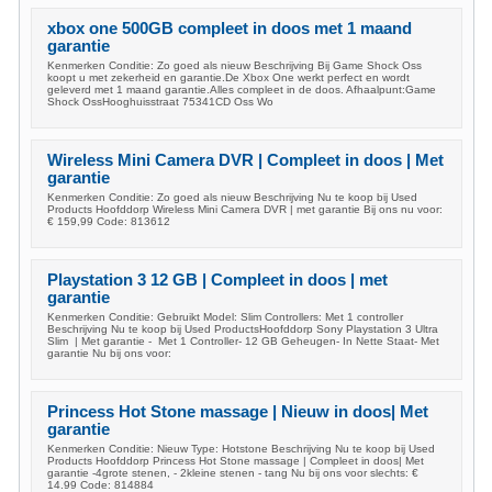
xbox one 500GB compleet in doos met 1 maand
garantie
Kenmerken Conditie: Zo goed als nieuw Beschrijving Bij Game Shock Oss
koopt u met zekerheid en garantie.De Xbox One werkt perfect en wordt
geleverd met 1 maand garantie.Alles compleet in de doos. Afhaalpunt:Game
Shock OssHooghuisstraat 75341CD Oss Wo
Wireless Mini Camera DVR | Compleet in doos | Met
garantie
Kenmerken Conditie: Zo goed als nieuw Beschrijving Nu te koop bij Used
Products Hoofddorp Wireless Mini Camera DVR | met garantie Bij ons nu voor:
€ 159,99 Code: 813612
Playstation 3 12 GB | Compleet in doos | met
garantie
Kenmerken Conditie: Gebruikt Model: Slim Controllers: Met 1 controller
Beschrijving Nu te koop bij Used ProductsHoofddorp Sony Playstation 3 Ultra
Slim | Met garantie - Met 1 Controller- 12 GB Geheugen- In Nette Staat- Met
garantie Nu bij ons voor:
Princess Hot Stone massage | Nieuw in doos| Met
garantie
Kenmerken Conditie: Nieuw Type: Hotstone Beschrijving Nu te koop bij Used
Products Hoofddorp Princess Hot Stone massage | Compleet in doos| Met
garantie -4grote stenen, - 2kleine stenen - tang Nu bij ons voor slechts: €
14.99 Code: 814884