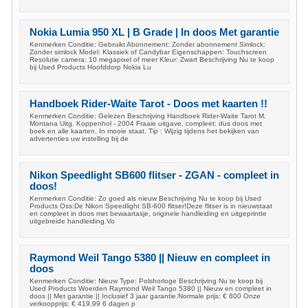
Nokia Lumia 950 XL | B Grade | In doos Met garantie
Kenmerken Conditie: Gebruikt Abonnement: Zonder abonnement Simlock:
Zonder simlock Model: Klassiek of Candybar Eigenschappen: Touchscreen
Resolutie camera: 10 megapixel of meer Kleur: Zwart Beschrijving Nu te koop
bij Used Products Hoofddorp Nokia Lu
Handboek Rider-Waite Tarot - Doos met kaarten !!
Kenmerken Conditie: Gelezen Beschrijving Handboek Rider-Waite Tarot M.
Montana Uitg. Koppenhol - 2004 Fraaie uitgave, compleet: dus doos met
boek en alle kaarten. In mooie staat. Tip : Wijzig tijdens het bekijken van
advertenties uw instelling bij de
Nikon Speedlight SB600 flitser - ZGAN - compleet in
doos!
Kenmerken Conditie: Zo goed als nieuw Beschrijving Nu te koop bij Used
Products Oss:De Nikon Speedlight SB-600 flitser!Deze flitser is in nieuwstaat
en compleet in doos met bewaartasje, originele handleiding en uitgeprintte
uitgebreide handleiding.Vo
Raymond Weil Tango 5380 || Nieuw en compleet in
doos
Kenmerken Conditie: Nieuw Type: Polshorloge Beschrijving Nu te koop bij
Used Products Woerden Raymond Weil Tango 5380 || Nieuw en compleet in
doos || Met garantie || Inclusief 3 jaar garantie.Normale prijs: € 800 Onze
verkoopprijs: € 419.99 6 dagen p