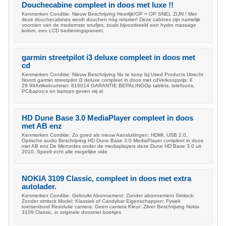
Douchecabine compleet in doos met luxe !!
Kenmerken Conditie: Nieuw Beschrijving Heerlijk!OP = OP SNEL ZIJN ! Met
deze douchecabines wordt douchen nóg relaxter! Deze cabines zijn namelijk
voorzien van de modernste snufjes, zoals bijvoorbeeld een hydro massage
kolom, een LCD bedieningspaneel,
garmin streetpilot i3 deluxe compleet in doos met
cd
Kenmerken Conditie: Nieuw Beschrijving Nu te koop bij Used Products Utrecht
Noord garmin streetpilot i3 deluxe compleet in doos met cdVerkoopprijs: €
29.99Artikelnummer: 816014 GARANTIE BEPALINGOp tablets, telefoons,
PC&apos;s en laptops geven wij al
HD Dune Base 3.0 MediaPlayer compleet in doos
met AB enz
Kenmerken Conditie: Zo goed als nieuw Aansluitingen: HDMI, USB 2.0,
Optische audio Beschrijving HD Dune Base 3.0 MediaPlayer compleet in doos
met AB enz De Mercedes onder de mediaplayers deze Dune HD Base 3.0 uit
2010. Speelt echt alle mogelijke vide
NOKIA 3109 Classic, compleet in doos met extra
autolader.
Kenmerken Conditie: Gebruikt Abonnement: Zonder abonnement Simlock:
Zonder simlock Model: Klassiek of Candybar Eigenschappen: Fysiek
toetsenbord Resolutie camera: Geen camera Kleur: Zilver Beschrijving Nokia
3109 Classic, in originele doosmet boekjes