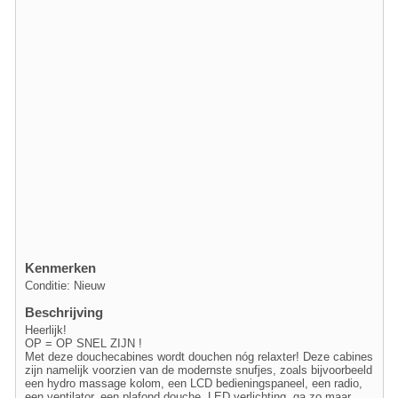
Kenmerken
Conditie: Nieuw
Beschrijving
Heerlijk!
OP = OP SNEL ZIJN !
Met deze douchecabines wordt douchen nóg relaxter! Deze cabines
zijn namelijk voorzien van de modernste snufjes, zoals bijvoorbeeld
een hydro massage kolom, een LCD bedieningspaneel, een radio,
een ventilator, een plafond douche, LED verlichting, ga zo maar