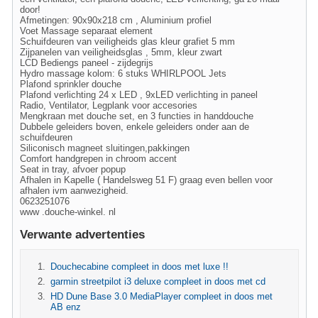
door!
Afmetingen: 90x90x218 cm , Aluminium profiel
Voet Massage separaat element
Schuifdeuren van veiligheids glas kleur grafiet 5 mm
Zijpanelen van veiligheidsglas , 5mm, kleur zwart
LCD Bediengs paneel - zijdegrijs
Hydro massage kolom: 6 stuks WHIRLPOOL Jets
Plafond sprinkler douche
Plafond verlichting 24 x LED , 9xLED verlichting in paneel
Radio, Ventilator, Legplank voor accesories
Mengkraan met douche set, en 3 functies in handdouche
Dubbele geleiders boven, enkele geleiders onder aan de
schuifdeuren
Siliconisch magneet sluitingen,pakkingen
Comfort handgrepen in chroom accent
Seat in tray, afvoer popup
Afhalen in Kapelle ( Handelsweg 51 F) graag even bellen voor
afhalen ivm aanwezigheid.
0623251076
www .douche-winkel. nl
Verwante advertenties
Douchecabine compleet in doos met luxe !!
garmin streetpilot i3 deluxe compleet in doos met cd
HD Dune Base 3.0 MediaPlayer compleet in doos met
AB enz