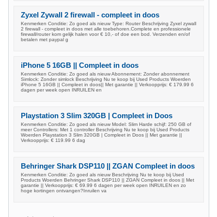
Zyxel Zywall 2 firewall - compleet in doos
Kenmerken Conditie: Zo goed als nieuw Type: Router Beschrijving Zyxel zywall
2 firewall - compleet in doos met alle toebehoren.Complete en professionele
firewall/router kom gelijk halen voor € 10,- of doe een bod. Verzenden en/of
betalen met paypal g
iPhone 5 16GB || Compleet in doos
Kenmerken Conditie: Zo goed als nieuw Abonnement: Zonder abonnement
Simlock: Zonder simlock Beschrijving Nu te koop bij Used Products Woerden
iPhone 5 16GB || Compleet in doos|| Met garantie || Verkoopprijs: € 179.99 6
dagen per week open INRUILEN en
Playstation 3 Slim 320GB | Compleet in Doos
Kenmerken Conditie: Zo goed als nieuw Model: Slim Harde schijf: 250 GB of
meer Controllers: Met 1 controller Beschrijving Nu te koop bij Used Products
Woerden Playstation 3 Slim 320GB | Compleet in Doos || Met garantie ||
Verkoopprijs: € 119.99 6 dag
Behringer Shark DSP110 || ZGAN Compleet in doos
Kenmerken Conditie: Zo goed als nieuw Beschrijving Nu te koop bij Used
Products Woerden Behringer Shark DSP110 || ZGAN Compleet in doos || Met
garantie || Verkoopprijs: € 69.99 6 dagen per week open INRUILEN en zo
hoge kortingen ontvangen?Inruilen va