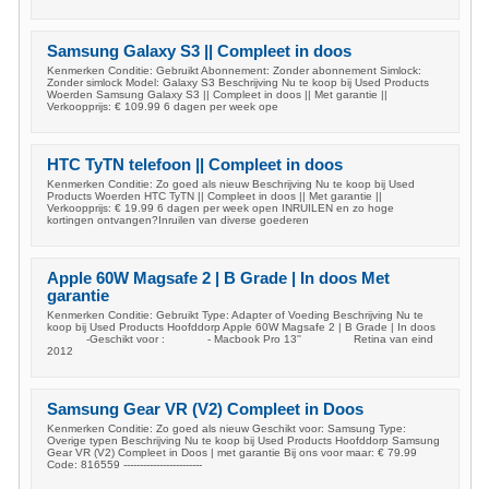
Samsung Galaxy S3 || Compleet in doos
Kenmerken Conditie: Gebruikt Abonnement: Zonder abonnement Simlock:
Zonder simlock Model: Galaxy S3 Beschrijving Nu te koop bij Used Products
Woerden Samsung Galaxy S3 || Compleet in doos || Met garantie ||
Verkoopprijs: € 109.99 6 dagen per week ope
HTC TyTN telefoon || Compleet in doos
Kenmerken Conditie: Zo goed als nieuw Beschrijving Nu te koop bij Used
Products Woerden HTC TyTN || Compleet in doos || Met garantie ||
Verkoopprijs: € 19.99 6 dagen per week open INRUILEN en zo hoge
kortingen ontvangen?Inruilen van diverse goederen
Apple 60W Magsafe 2 | B Grade | In doos Met
garantie
Kenmerken Conditie: Gebruikt Type: Adapter of Voeding Beschrijving Nu te
koop bij Used Products Hoofddorp Apple 60W Magsafe 2 | B Grade | In doos
-Geschikt voor : - Macbook Pro 13'' Retina van eind
2012
Samsung Gear VR (V2) Compleet in Doos
Kenmerken Conditie: Zo goed als nieuw Geschikt voor: Samsung Type:
Overige typen Beschrijving Nu te koop bij Used Products Hoofddorp Samsung
Gear VR (V2) Compleet in Doos | met garantie Bij ons voor maar: € 79.99
Code: 816559 ------------------------