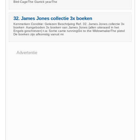
Bird-CageThe Garrick yearThe
32. James Jones collectie 3x boeken
Kenmerken Conditie: Gelezen Beschrijving Ref. 32. James Jones collectie 3x
boeken Aangeboden 3x boeken van James Jones (allen uiteraard in het
Engels geschreven) t.w. Some came runningGo to the WidowmakerThe pistol
De boeken zijn afkomstig vanuit mi
Advertentie