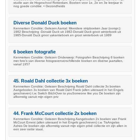
studie aan de Hogeschool Rotterdam. Boeken voor 1e, 2e en 3e leerjaar in
nog goede conditie. • Gezondheids
Diverse Donald Duck boeken
Kenmerken Conditie: Gelezen Aantal: Meerdere stripboeken Jaar (oorspr.):
1982 Beschrijving -Donald Duck uit 1982-Donald Duck groot winterboek uit
1985-Donald Duck groot vakantieboek en groot winterboek uit 1989
6 boeken fotografie
Kenmerken Conditie: Gelezen Onderwerp: Fotografen Beschrijving 6 boeken
met foto's van diverse fotogravenverschillende boeken en diverse jaartallen,
vanaf 1957
45. Roald Dahl collectie 3x boeken
Kenmerken Conditie: Gelezen Beschrijving Roald Dahl collectie 3x boeken
Aangeboden 3x boeken van Roald Dahl Frank (allen uiteraard in het Engels
geschreven) t.w. Switch BitchOver to youSomeone like you De boeken zijn
afkomstig vanuit mijn eigen priv
44. Frank McCourt collectie 2x boeken
Kenmerken Conditie: Gelezen Beschrijving Aangeboden 2x boeken van Frank
McCourt Ernest (allen uiteraard in het Engels geschreven) t.w. TisAngelas
Ashes De boeken zijn afkomstig vanuit mijn eigen privé collectie en zijn allen in
een zeer nette staat.