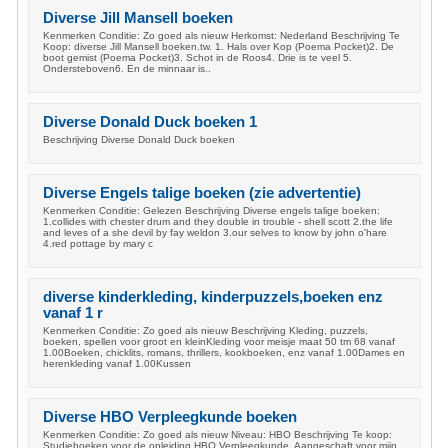
Diverse Jill Mansell boeken
Kenmerken Conditie: Zo goed als nieuw Herkomst: Nederland Beschrijving Te
Koop: diverse Jill Mansell boeken.tw. 1. Hals over Kop (Poema Pocket)2. De
boot gemist (Poema Pocket)3. Schot in de Roos4. Drie is te veel 5.
Ondersteboven6. En de minnaar is..
Diverse Donald Duck boeken 1
Beschrijving Diverse Donald Duck boeken
Diverse Engels talige boeken (zie advertentie)
Kenmerken Conditie: Gelezen Beschrijving Diverse engels talige boeken:
1.collides with chester drum and they double in trouble - shell scott 2.the life
and leves of a she devil by fay weldon 3.our selves to know by john o'hare
4.red pottage by mary c
diverse kinderkleding, kinderpuzzels,boeken enz
vanaf 1 r
Kenmerken Conditie: Zo goed als nieuw Beschrijving Kleding, puzzels,
boeken, spellen voor groot en kleinKleding voor meisje maat 50 tm 68 vanaf
1.00Boeken, chicklits, romans, thrillers, kookboeken, enz vanaf 1.00Dames en
herenkleding vanaf 1.00Kussen
Diverse HBO Verpleegkunde boeken
Kenmerken Conditie: Zo goed als nieuw Niveau: HBO Beschrijving Te koop:
Studieboeken voor de opleiding HBO Verpleegkunde. Aangeschaft voor mijn