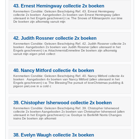
43. Ernest Hemingway collectie 2x boeken
Kenmerken Conditie: Gelezen Beschrijving Ref. 43. Ernest Hemingway
collectie 2x boeken Aangeboden 2x boeken van Ernest Hemingway (allen
uiteraard in het Engels geschreven) t.w. The Snows of KilimanjaroIn our time
De boeken zijn afkomstig vanuit mijn
42. Judith Rossner collectie 2x boeken
Kenmerken Conditie: Gelezen Beschrijving Ref. 42. Judith Rossner collectie 2x
boeken Aangeboden 2x boeken van Judith Rossner (allen uiteraard in het
Engels geschreven) t.w. AttachmentsEmmeline De boeken zijn afkomstig
vanuit mijn eigen privé collect
40. Nancy Mitford collectie 4x boeken
Kenmerken Conditie: Gelezen Beschrijving Ref. 40. Nancy Mitford collectie 4x
boeken Aangeboden 4x boeken van Nancy Mitford (allen uiteraard in het
Engels geschreven) t.w. The BlessingThe pursuit of loveChristmas pudding &
pigeon pieLove in a cold c
39. Chistopher Isherwood collectie 2x boeken
Kenmerken Conditie: Gelezen Beschrijving Ref. 39. Chistopher Isherwood
collectie 2x boeken Aangeboden 2x boeken van Christopher Isherwood (allen
uiteraard in het Engels geschreven) t.w. Goobye to BerlinMr Norris Changes
trains De boeken zijn afkomsti
38. Evelyn Waugh collectie 3x boeken