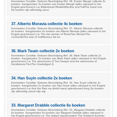
Kenmerken Conditie: Gelezen Beschrijving Ref. 38. Evelyn Waugh collectie 3x
boeken Aangeboden 3x boeken van Evelyn Waugh (allen uiteraard in het
Engels geschreven) t.w. Brideshead RivisitedDecline and FallThe loved one
De boeken zijn afkomstig vanui
37. Alberto Moravia collectie 4x boeken
Kenmerken Conditie: Gelezen Beschrijving Ref. 37. Alberto Moravia collectie
4x boeken Aangeboden 4x boeken van Alberto Moravia (allen uiteraard in het
Engels geschreven) t.w. The two woman of RomeTwo WomanThe
conformistThe time of Indifference De bo
36. Mark Twain collectie 2x boeken
Kenmerken Conditie: Gelezen Beschrijving Ref. 36. Mark Twain collectie 2x
boeken Aangeboden 2x boeken van Mark Twain (allen uiteraard in het Engels
geschreven) t.w. The adventures of Tom Sawyer and the adventures of
Huckleberry FinnThe Unabridged (1
34. Han Suyin collectie 2x boeken
Kenmerken Conditie: Gelezen Beschrijving Ref. 34. Han Suyin collectie 2x
boeken Aangeboden 2x boeken van Han Suyin (allen uiteraard in het Engels
geschreven) t.w. And the Rain my drinkA many splendoured thing De boeken
zijn afkomstig vanuit mijn eig
33. Margaret Drabble collectie 6x boeken
Kenmerken Conditie: Gelezen Beschrijving Ref. 33. Margaret Drabble collectie
6x boeken Aangeboden 6x boeken van Margaret Drabble (allen uiteraard in
het Engels geschreven) t.w. The radiant wayJerusalem The GoldenA Summer