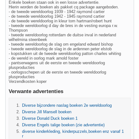
Enkele boeken staan ook in een losse advertentie.
Hierin worden de boeken als pakket cq package aangeboden.
- de tweede wereldoorlog 1939 - 1942 raymond cartier
- de tweede wereldoorlog 1942 - 1945 raymond cartier
- de tweede wereldoorlog in kleur tom hartman/robert hunt
- tweede wereldoorlog d day de bres in de vesting europa r.w.
Thompson
- tweede wereldoorlog rotterdam de duitse inval in nederland
wilhelmina steenbeek
- tweede wereldoorlog de slag om engeland edward bishop
- tweede wereldoorlog de slag in de ardennen peter elstob
- kopstukken uit de tweede wereldoorlog patton charles whiting
- de wereld in oorlog mark arnold foster
- pantserwagens uit de eerste en tweede wereldoorlog
plusproducties
- oorlogsschepen uit de eerste en tweede wereldoorlog
plusproducties
Verzendkosten koper
Verwante advertenties
Diverse bijzondere naslag boeken 2e wereldoorlog
Diverse Jill Mansell boeken
Diverse Donald Duck boeken 1
Diverse Engels talige boeken (zie advertentie)
diverse kinderkleding, kinderpuzzels,boeken enz vanaf 1
r