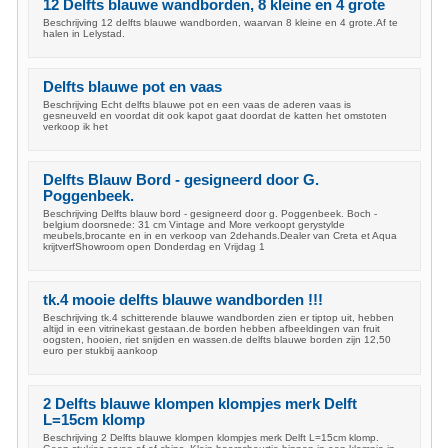
12 Delfts blauwe wandborden, 8 kleine en 4 grote
Beschrijving 12 delfts blauwe wandborden, waarvan 8 kleine en 4 grote.Af te
halen in Lelystad.
Delfts blauwe pot en vaas
Beschrijving Echt delfts blauwe pot en een vaas de aderen vaas is
gesneuveld en voordat dit ook kapot gaat doordat de katten het omstoten
verkoop ik het
Delfts Blauw Bord - gesigneerd door G.
Poggenbeek.
Beschrijving Delfts blauw bord - gesigneerd door g. Poggenbeek. Boch -
belgium doorsnede: 31 cm Vintage and More verkoopt gerystylde
meubels,brocante en in en verkoop van 2dehands.Dealer van Creta et Aqua
krijtverfShowroom open Donderdag en Vrijdag 1
tk.4 mooie delfts blauwe wandborden !!!
Beschrijving tk.4 schitterende blauwe wandborden zien er tiptop uit, hebben
altijd in een vitrinekast gestaan.de borden hebben afbeeldingen van fruit
oogsten, hooien, riet snijden en wassen.de delfts blauwe borden zijn 12,50
euro per stukbij aankoop
2 Delfts blauwe klompen klompjes merk Delft
L=15cm klomp
Beschrijving 2 Delfts blauwe klompen klompjes merk Delft L=15cm klomp.