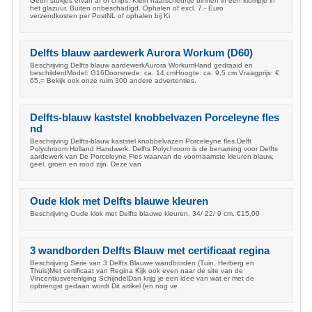
Geen stukjes ervan af of chips. Klein haarscheurtje binnen in een klompje in
het glazuur. Buiten onbeschadigd. Ophalen of excl. 7,- Euro
verzendkosten per PostNL of ophalen bij Ki
Delfts blauw aardewerk Aurora Workum (D60)
Beschrijving Delfts blauw aardewerkAurora WorkumHand gedraaid en
beschilderdModel: G16Doorsnede: ca. 14 cmHoogte: ca. 9,5 cm Vraagprijs: €
65,= Bekijk ook onze ruim 300 andere advertenties.
Delfts-blauw kaststel knobbelvazen Porceleyne fles
nd
Beschrijving Delfts-blauw kaststel knobbelvazen Porceleyne fles.Delft
Polychroom Holland Handwerk. Delfts Polychroom is de benaming voor Delfts
aardewerk van De Porceleyne Fles waarvan de voornaamste kleuren blauw,
geel, groen en rood zijn. Deze van
Oude klok met Delfts blauwe kleuren
Beschrijving Oude klok met Delfts blauwe kleuren, 34/ 22/ 9 cm. €15,00
3 wandborden Delfts Blauw met certificaat regina
Beschrijving Serie van 3 Delfts Blauwe wandborden (Tuin, Herberg en
Thuis)Met certificaat van Regina Kijk ook even naar de site van de
Vincentiusvereniging SchijndelDan krijg je een idee van wat er met de
opbrengst gedaan wordt Dit artikel (en nog ve