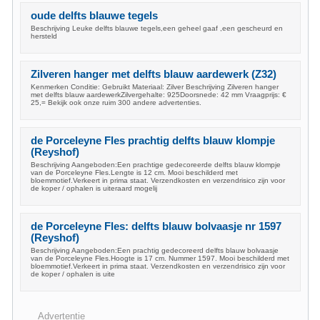
oude delfts blauwe tegels
Beschrijving Leuke delfts blauwe tegels,een geheel gaaf ,een gescheurd en
hersteld
Zilveren hanger met delfts blauw aardewerk (Z32)
Kenmerken Conditie: Gebruikt Materiaal: Zilver Beschrijving Zilveren hanger
met delfts blauw aardewerkZilvergehalte: 925Doorsnede: 42 mm Vraagprijs: €
25,= Bekijk ook onze ruim 300 andere advertenties.
de Porceleyne Fles prachtig delfts blauw klompje
(Reyshof)
Beschrijving Aangeboden:Een prachtige gedecoreerde delfts blauw klompje
van de Porceleyne Fles.Lengte is 12 cm. Mooi beschilderd met
bloemmotief.Verkeert in prima staat. Verzendkosten en verzendrisico zijn voor
de koper / ophalen is uiteraard mogelij
de Porceleyne Fles: delfts blauw bolvaasje nr 1597
(Reyshof)
Beschrijving Aangeboden:Een prachtig gedecoreerd delfts blauw bolvaasje
van de Porceleyne Fles.Hoogte is 17 cm. Nummer 1597. Mooi beschilderd met
bloemmotief.Verkeert in prima staat. Verzendkosten en verzendrisico zijn voor
de koper / ophalen is uite
Advertentie