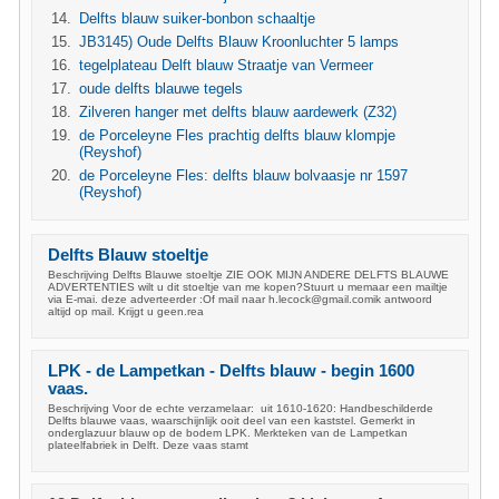
Delfts blauw suiker-bonbon schaaltje
JB3145) Oude Delfts Blauw Kroonluchter 5 lamps
tegelplateau Delft blauw Straatje van Vermeer
oude delfts blauwe tegels
Zilveren hanger met delfts blauw aardewerk (Z32)
de Porceleyne Fles prachtig delfts blauw klompje
(Reyshof)
de Porceleyne Fles: delfts blauw bolvaasje nr 1597
(Reyshof)
Delfts Blauw stoeltje
Beschrijving Delfts Blauwe stoeltje ZIE OOK MIJN ANDERE DELFTS BLAUWE
ADVERTENTIES wilt u dit stoeltje van me kopen?Stuurt u memaar een mailtje
via E-mai. deze adverteerder :Of mail naar
h.lecock@gmail.comik
antwoord
altijd op mail. Krijgt u geen.rea
LPK - de Lampetkan - Delfts blauw - begin 1600
vaas.
Beschrijving Voor de echte verzamelaar: uit 1610-1620: Handbeschilderde
Delfts blauwe vaas, waarschijnlijk ooit deel van een kaststel. Gemerkt in
onderglazuur blauw op de bodem LPK. Merkteken van de Lampetkan
plateelfabriek in Delft. Deze vaas stamt