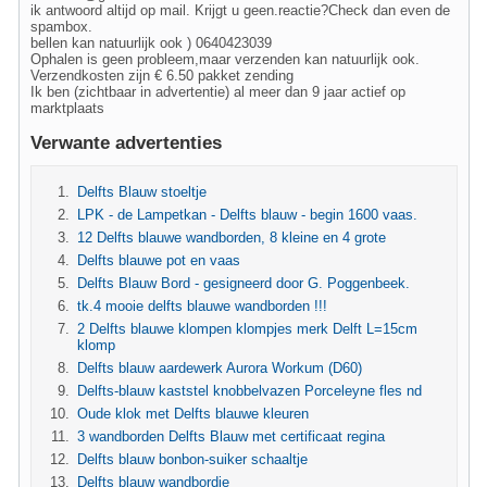
ik antwoord altijd op mail. Krijgt u geen.reactie?Check dan even de
spambox.
bellen kan natuurlijk ook ) 0640423039
Ophalen is geen probleem,maar verzenden kan natuurlijk ook.
Verzendkosten zijn € 6.50 pakket zending
Ik ben (zichtbaar in advertentie) al meer dan 9 jaar actief op
marktplaats
Verwante advertenties
Delfts Blauw stoeltje
LPK - de Lampetkan - Delfts blauw - begin 1600 vaas.
12 Delfts blauwe wandborden, 8 kleine en 4 grote
Delfts blauwe pot en vaas
Delfts Blauw Bord - gesigneerd door G. Poggenbeek.
tk.4 mooie delfts blauwe wandborden !!!
2 Delfts blauwe klompen klompjes merk Delft L=15cm
klomp
Delfts blauw aardewerk Aurora Workum (D60)
Delfts-blauw kaststel knobbelvazen Porceleyne fles nd
Oude klok met Delfts blauwe kleuren
3 wandborden Delfts Blauw met certificaat regina
Delfts blauw bonbon-suiker schaaltje
Delfts blauw wandbordje