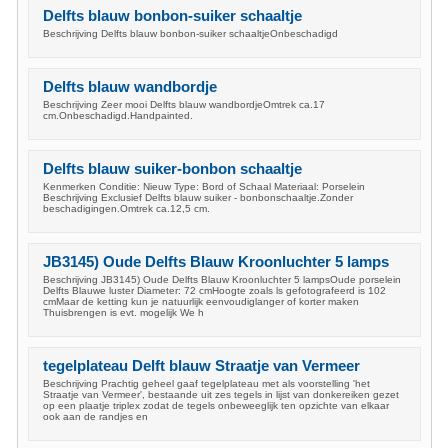
Delfts blauw bonbon-suiker schaaltje
Beschrijving Delfts blauw bonbon-suiker schaaltjeOnbeschadigd
Delfts blauw wandbordje
Beschrijving Zeer mooi Delfts blauw wandbordjeOmtrek ca.17
cm.Onbeschadigd.Handpainted.
Delfts blauw suiker-bonbon schaaltje
Kenmerken Conditie: Nieuw Type: Bord of Schaal Materiaal: Porselein
Beschrijving Exclusief Delfts blauw suiker - bonbonschaaltje.Zonder
beschadigingen.Omtrek ca.12,5 cm.
JB3145) Oude Delfts Blauw Kroonluchter 5 lamps
Beschrijving JB3145) Oude Delfts Blauw Kroonluchter 5 lampsOude porselein
Delfts Blauwe luster Diameter: 72 cmHoogte zoals ls gefotografeerd is 102
cmMaar de ketting kun je natuurlijk eenvoudiglanger of korter maken
Thuisbrengen is evt. mogelijk We h
tegelplateau Delft blauw Straatje van Vermeer
Beschrijving Prachtig geheel gaaf tegelplateau met als voorstelling 'het
Straatje van Vermeer', bestaande uit zes tegels in lijst van donkereiken gezet
op een plaatje triplex zodat de tegels onbeweeglijk ten opzichte van elkaar
ook aan de randjes en