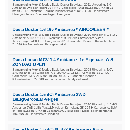
Samenvatting Merk & Model: Dacia Duster Bouwjaar: 2011 Uitvoering: 1.6
Ambiance 2wd Kenteken: 02-PRV-3 Carrosserie: Stationwagon APK tot: 21
maart 2017 Brandstof: Benzine Kilometerstand: 60.016 km Transmissie:
Handgeschakeld 5 versnellingen Energiela
Dacia Duster 1.6 16v Ambiance * AIRCO/LEER *
Samenvatting Merk & Model: Dacia Duster Bouwjaar: 2010 Uitvoering: 1.6 16v
Ambiance * AIRCO/LEER * Kenteken: 99-NSN-5 Carrosserie: SUV of
Terreinwagen APK tot: 11 augustus 2018 Brandstof: Benzine Kilometerstand:
51.348 km Transmissie: Handgeschakeld
Dacia Logan MCV 1.4 Ambiance -1e Eigenaar -A.S.
ZONDAG OPEN!
Samenvatting Merk & Model: Dacia Logan Bouwjaar: 2008 Uitvoering: MCV
1.4 Ambiance -1e Eigenaar -A.S. ZONDAG OPEN!- Kenteken: 33-ZF-LG
Carrosserie: MPV APK tot: 18 januari 2017 Brandstof: Benzine
Kilometerstand: 24.000 km Transmissie: Handgeschakeld
Dacia Duster 1.5 dCi Ambiance 2WD
1eEig/Airco/LM-velgen
Samenvatting Merk & Model: Dacia Duster Bouwjaar: 2010 Uitvoering: 1.5 dCi
Ambiance 2WD 1eEig/Airco/LM-velgen Kenteken: GK-254-H Carrosserie: SUV
of Terreinwagen APK tot: 31 maart 2017 Brandstof: Diesel Kilometerstand:
104.365 km Transmissie: Handges
Dacia Duster 1.5 dCi 90 4x2 Ambiance - Airco