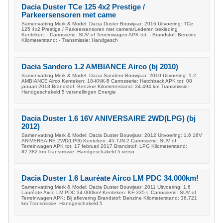
Dacia Duster TCe 125 4x2 Prestige /
Parkeersensoren met came
Samenvatting Merk & Model: Dacia Duster Bouwjaar: 2016 Uitvoering: TCe
125 4x2 Prestige / Parkeersensoren met camera/Lederen bekleding
Kenteken: - Carrosserie: SUV of Terreinwagen APK tot: - Brandstof: Benzine
Kilometerstand: - Transmissie: Handgesch
Dacia Sandero 1.2 AMBIANCE Airco (bj 2010)
Samenvatting Merk & Model: Dacia Sandero Bouwjaar: 2010 Uitvoering: 1.2
AMBIANCE Airco Kenteken: 18-KNK-5 Carrosserie: Hatchback APK tot: 08
januari 2018 Brandstof: Benzine Kilometerstand: 34.494 km Transmissie:
Handgeschakeld 5 versnellingen Energie
Dacia Duster 1.6 16V ANIVERSAIRE 2WD(LPG) (bj
2012)
Samenvatting Merk & Model: Dacia Duster Bouwjaar: 2012 Uitvoering: 1.6 16V
ANIVERSAIRE 2WD(LPG) Kenteken: 45-TJN-2 Carrosserie: SUV of
Terreinwagen APK tot: 17 februari 2017 Brandstof: LPG Kilometerstand:
82.382 km Transmissie: Handgeschakeld 5 versn
Dacia Duster 1.6 Lauréate Airco LM PDC 34.000km!
Samenvatting Merk & Model: Dacia Duster Bouwjaar: 2011 Uitvoering: 1.6
Lauréate Airco LM PDC 34.000km! Kenteken: KF-335-L Carrosserie: SUV of
Terreinwagen APK: Bij aflevering Brandstof: Benzine Kilometerstand: 36.721
km Transmissie: Handgeschakeld 5