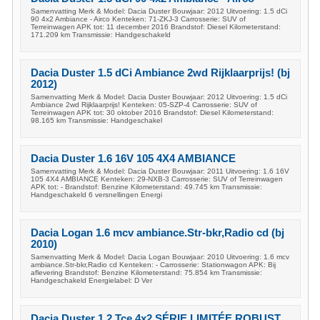
Samenvatting Merk & Model: Dacia Duster Bouwjaar: 2012 Uitvoering: 1.5 dCi
90 4x2 Ambiance - Airco Kenteken: 71-ZKJ-3 Carrosserie: SUV of
Terreinwagen APK tot: 11 december 2016 Brandstof: Diesel Kilometerstand:
171.209 km Transmissie: Handgeschakeld
Dacia Duster 1.5 dCi Ambiance 2wd Rijklaarprijs! (bj
2012)
Samenvatting Merk & Model: Dacia Duster Bouwjaar: 2012 Uitvoering: 1.5 dCi
Ambiance 2wd Rijklaarprijs! Kenteken: 05-SZP-4 Carrosserie: SUV of
Terreinwagen APK tot: 30 oktober 2016 Brandstof: Diesel Kilometerstand:
98.165 km Transmissie: Handgeschakel
Dacia Duster 1.6 16V 105 4X4 AMBIANCE
Samenvatting Merk & Model: Dacia Duster Bouwjaar: 2011 Uitvoering: 1.6 16V
105 4X4 AMBIANCE Kenteken: 29-NXB-3 Carrosserie: SUV of Terreinwagen
APK tot: - Brandstof: Benzine Kilometerstand: 49.745 km Transmissie:
Handgeschakeld 6 versnellingen Energi
Dacia Logan 1.6 mcv ambiance.Str-bkr,Radio cd (bj
2010)
Samenvatting Merk & Model: Dacia Logan Bouwjaar: 2010 Uitvoering: 1.6 mcv
ambiance.Str-bkr,Radio cd Kenteken: - Carrosserie: Stationwagon APK: Bij
aflevering Brandstof: Benzine Kilometerstand: 75.854 km Transmissie:
Handgeschakeld Energielabel: D Ver
Dacia Duster 1.2 Tce 4x2 SÉRIE LIMITÉE ROBUST