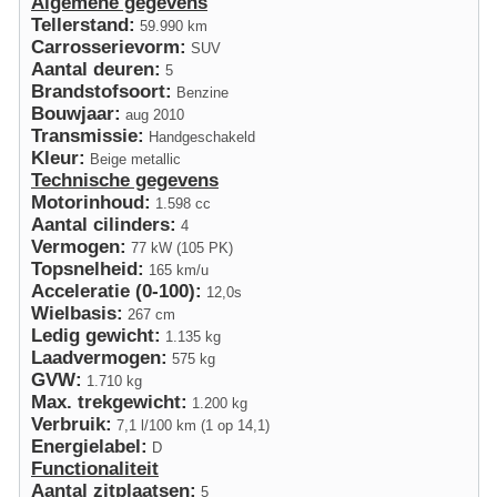
Algemene gegevens
Tellerstand:
59.990 km
Carrosserievorm:
SUV
Aantal deuren:
5
Brandstofsoort:
Benzine
Bouwjaar:
aug 2010
Transmissie:
Handgeschakeld
Kleur:
Beige metallic
Technische gegevens
Motorinhoud:
1.598 cc
Aantal cilinders:
4
Vermogen:
77 kW (105 PK)
Topsnelheid:
165 km/u
Acceleratie (0-100):
12,0s
Wielbasis:
267 cm
Ledig gewicht:
1.135 kg
Laadvermogen:
575 kg
GVW:
1.710 kg
Max. trekgewicht:
1.200 kg
Verbruik:
7,1 l/100 km (1 op 14,1)
Energielabel:
D
Functionaliteit
Aantal zitplaatsen:
5