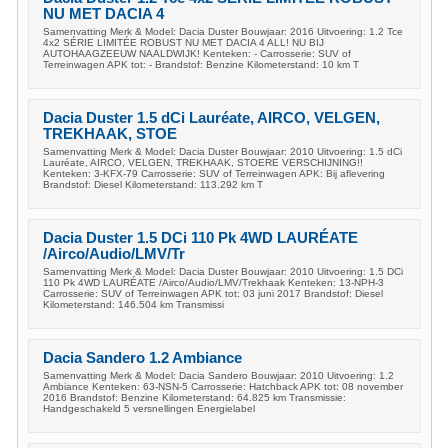
NU MET DACIA 4
Samenvatting Merk & Model: Dacia Duster Bouwjaar: 2016 Uitvoering: 1.2 Tce
4x2 SÉRIE LIMITÉE ROBUST NU MET DACIA 4 ALL! NU BIJ
AUTOHAAGZEEUW NAALDWIJK! Kenteken: - Carrosserie: SUV of
Terreinwagen APK tot: - Brandstof: Benzine Kilometerstand: 10 km T
Dacia Duster 1.5 dCi Lauréate, AIRCO, VELGEN,
TREKHAAK, STOE
Samenvatting Merk & Model: Dacia Duster Bouwjaar: 2010 Uitvoering: 1.5 dCi
Lauréate, AIRCO, VELGEN, TREKHAAK, STOERE VERSCHIJNING!!
Kenteken: 3-KFX-79 Carrosserie: SUV of Terreinwagen APK: Bij aflevering
Brandstof: Diesel Kilometerstand: 113.292 km T
Dacia Duster 1.5 DCi 110 Pk 4WD LAURÉATE
/Airco/Audio/LMV/Tr
Samenvatting Merk & Model: Dacia Duster Bouwjaar: 2010 Uitvoering: 1.5 DCi
110 Pk 4WD LAURÉATE /Airco/Audio/LMV/Trekhaak Kenteken: 13-NPH-3
Carrosserie: SUV of Terreinwagen APK tot: 03 juni 2017 Brandstof: Diesel
Kilometerstand: 146.504 km Transmissi
Dacia Sandero 1.2 Ambiance
Samenvatting Merk & Model: Dacia Sandero Bouwjaar: 2010 Uitvoering: 1.2
Ambiance Kenteken: 63-NSN-5 Carrosserie: Hatchback APK tot: 08 november
2016 Brandstof: Benzine Kilometerstand: 64.825 km Transmissie:
Handgeschakeld 5 versnellingen Energielabel