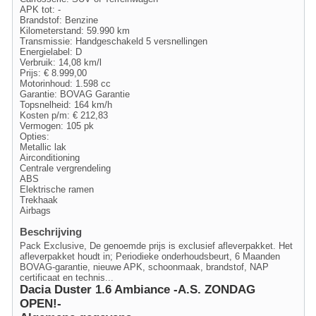
APK tot: -
Brandstof: Benzine
Kilometerstand: 59.990 km
Transmissie: Handgeschakeld 5 versnellingen
Energielabel: D
Verbruik: 14,08 km/l
Prijs: € 8.999,00
Motorinhoud: 1.598 cc
Garantie: BOVAG Garantie
Topsnelheid: 164 km/h
Kosten p/m: € 212,83
Vermogen: 105 pk
Opties:
Metallic lak
Airconditioning
Centrale vergrendeling
ABS
Elektrische ramen
Trekhaak
Airbags
Beschrijving
Pack Exclusive, De genoemde prijs is exclusief afleverpakket. Het
afleverpakket houdt in; Periodieke onderhoudsbeurt, 6 Maanden
BOVAG-garantie, nieuwe APK, schoonmaak, brandstof, NAP
certificaat en technis...
Dacia Duster 1.6 Ambiance -A.S. ZONDAG
OPEN!-