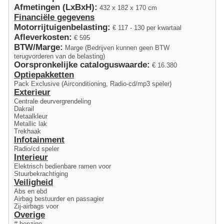
Afmetingen (LxBxH):
432 x 182 x 170 cm
Financiële gegevens
Motorrijtuigenbelasting:
€ 117 - 130 per kwartaal
Afleverkosten:
€ 595
BTW/Marge:
Marge (Bedrijven kunnen geen BTW
terugvorderen van de belasting)
Oorspronkelijke cataloguswaarde:
€ 16.380
Optiepakketten
Pack Exclusive (Airconditioning, Radio-cd/mp3 speler)
Exterieur
Centrale deurvergrendeling
Dakrail
Metaalkleur
Metallic lak
Trekhaak
Infotainment
Radio/cd speler
Interieur
Elektrisch bedienbare ramen voor
Stuurbekrachtiging
Veiligheid
Abs en ebd
Airbag bestuurder en passagier
Zij-airbags voor
Overige
# benzine