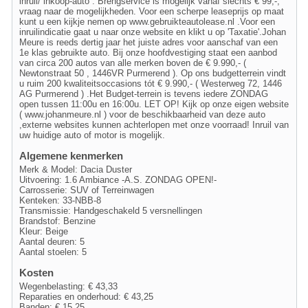
inruil/ inkoop-auto . Brengservice is mogelijk vanaf slechts € 99,-,
vraag naar de mogelijkheden. Voor een scherpe leaseprijs op maat
kunt u een kijkje nemen op www.gebruikteautolease.nl .Voor een
inruilindicatie gaat u naar onze website en klikt u op 'Taxatie'.Johan
Meure is reeds dertig jaar het juiste adres voor aanschaf van een
1e klas gebruikte auto. Bij onze hoofdvestiging staat een aanbod
van circa 200 autos van alle merken boven de € 9.990,- (
Newtonstraat 50 , 1446VR Purmerend ). Op ons budgetterrein vindt
u ruim 200 kwaliteitsoccasions tót € 9.990,- ( Westerweg 72, 1446
AG Purmerend ) .Het Budget-terrein is tevens iedere ZONDAG
open tussen 11:00u en 16:00u. LET OP! Kijk op onze eigen website
( www.johanmeure.nl ) voor de beschikbaarheid van deze auto
,externe websites kunnen achterlopen met onze voorraad! Inruil van
uw huidige auto of motor is mogelijk.
Algemene kenmerken
Merk & Model: Dacia Duster
Uitvoering: 1.6 Ambiance -A.S. ZONDAG OPEN!-
Carrosserie: SUV of Terreinwagen
Kenteken: 33-NBB-8
Transmissie: Handgeschakeld 5 versnellingen
Brandstof: Benzine
Kleur: Beige
Aantal deuren: 5
Aantal stoelen: 5
Kosten
Wegenbelasting: € 43,33
Reparaties en onderhoud: € 43,25
Banden: € 15,25