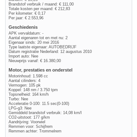
Brandstof verbruik / maand: € 111,00
Totale kosten per maand: € 212,83
Per kilometer: € 0,17
Per jaar: € 2.553,96
Geschiedenis
APK vervaldatum: -
Aantal eigenaren tot en met nu: 2
Eigenaar sinds: 20 mei 2016
Type laatste eigenaar: AUTOBEDRIJF
Datum registratie Nederland: 12 augustus 2010
Import auto: Nee
Nieuwprijs vanaf: € 16.380,00
Motor, prestaties en onderstel
Motorinhoud: 1.598 cc
Aantal cilinders: 4
Vermogen: 105 pk
Koppel: 148 nm / 3.750 tpm
Topsnelheid: 164 km/h
Turbo: Nee
Acceleratie 0-100: 11.5 sec(0-100)
LPG-g3: Nee
Gemiddeld brandstof verbruik: 14,08 km/l
CO2-uitstoot: 177 g/km
Aandrijving: Voorwiel
Remmen voor: Schijfrem
Remmen achter: Trommelrem