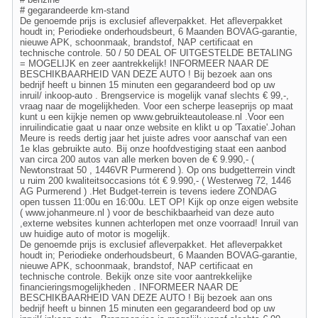
# gegarandeerde km-stand
De genoemde prijs is exclusief afleverpakket. Het afleverpakket
houdt in; Periodieke onderhoudsbeurt, 6 Maanden BOVAG-garantie,
nieuwe APK, schoonmaak, brandstof, NAP certificaat en
technische controle. 50 / 50 DEAL OF UITGESTELDE BETALING
= MOGELIJK en zeer aantrekkelijk! INFORMEER NAAR DE
BESCHIKBAARHEID VAN DEZE AUTO ! Bij bezoek aan ons
bedrijf heeft u binnen 15 minuten een gegarandeerd bod op uw
inruil/ inkoop-auto . Brengservice is mogelijk vanaf slechts € 99,-,
vraag naar de mogelijkheden. Voor een scherpe leaseprijs op maat
kunt u een kijkje nemen op www.gebruikteautolease.nl .Voor een
inruilindicatie gaat u naar onze website en klikt u op 'Taxatie'.Johan
Meure is reeds dertig jaar het juiste adres voor aanschaf van een
1e klas gebruikte auto. Bij onze hoofdvestiging staat een aanbod
van circa 200 autos van alle merken boven de € 9.990,- (
Newtonstraat 50 , 1446VR Purmerend ). Op ons budgetterrein vindt
u ruim 200 kwaliteitsoccasions tót € 9.990,- ( Westerweg 72, 1446
AG Purmerend ) .Het Budget-terrein is tevens iedere ZONDAG
open tussen 11:00u en 16:00u. LET OP! Kijk op onze eigen website
( www.johanmeure.nl ) voor de beschikbaarheid van deze auto
,externe websites kunnen achterlopen met onze voorraad! Inruil van
uw huidige auto of motor is mogelijk.
De genoemde prijs is exclusief afleverpakket. Het afleverpakket
houdt in; Periodieke onderhoudsbeurt, 6 Maanden BOVAG-garantie,
nieuwe APK, schoonmaak, brandstof, NAP certificaat en
technische controle. Bekijk onze site voor aantrekkelijke
financieringsmogelijkheden . INFORMEER NAAR DE
BESCHIKBAARHEID VAN DEZE AUTO ! Bij bezoek aan ons
bedrijf heeft u binnen 15 minuten een gegarandeerd bod op uw