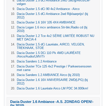
Dacia Duster 1.5 dCi Ambiance 2WD 1eEig/Airco/LM-
velgen
Dacia Duster 1.5 dCi 90 4x2 Ambiance - Airco
Dacia Duster 1.5 dCi Ambiance 2wd Rijklaarprijs! (bj
2012)
Dacia Duster 1.6 16V 105 4X4 AMBIANCE
Dacia Logan 1.6 mcv ambiance.Str-bkr,Radio cd (bj
2010)
Dacia Duster 1.2 Tce 4x2 SÉRIE LIMITÉE ROBUST NU
MET DACIA 4
Dacia Duster 1.5 dCi Lauréate, AIRCO, VELGEN,
TREKHAAK, STOE
Dacia Duster 1.5 DCi 110 Pk 4WD LAURÉATE
/Airco/Audio/LMV/Tr
Dacia Sandero 1.2 Ambiance
Dacia Duster TCe 125 4x2 Prestige / Parkeersensoren
met came
Dacia Sandero 1.2 AMBIANCE Airco (bj 2010)
Dacia Duster 1.6 16V ANIVERSAIRE 2WD(LPG) (bj
2012)
Dacia Duster 1.6 Lauréate Airco LM PDC 34.000km!
Dacia Duster 1.6 Ambiance -A.S. ZONDAG OPEN!-
(bj 2010)