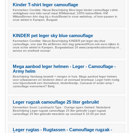
Kinder T-shirt leger camouflage
Kenmerken Conditie: Nieuw Beschrijving Mooi leger kinder camouflage t-shirt,
verkrijgbaar voor kids vanaf maat 80Materiaal: 100% katoenMerk: KM
MilitaryBinnen één dag bij u thuis!Bestel in onze webshop, of kom passen in
onze winkel in Kampen, Burgwal
KINDER pet leger sky blue camouflage
Kenmerken Conditie: Nieuw Beschrijving KINDER pet leger sky blue
camouflage, one size fits all.Binnen één dag geleverd!Kom ook eens kijken in
onze echte winkel in Kampen, Burgwalstraat 16 www.campveltoutdoorshop.nl ,
service en snelheid voorop!
Mega aanbod leger helmen - Leger - Camouflage -
Army helm
Beschrijving Vandaag besteld = morgen in huis. Mega aanbod leger helmen
voor volwassenen en kinderen direct uit voorraad leverbaar. Leger helm nodig
voor bijvoorbeeld een themafeest, kinderfeestje, Carnaval of ander army /
camouflage evenement? Bekij
Leger rugzak camouflage 25 liter gebruikt
Kenmerken Soort: Landmacht Type : Overige typen Gebied: Nederland
Beschrijving Leger rugzak camouflage 25 liter gebruikt Leger rugzak
camouflage 25 liter gebruikt meerdere op voorraad € 10.00 per stuk
Leger rugtas - Rugtassen - Camouflage rugzak -