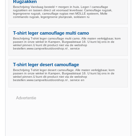
Rugzakken
Beschrijving Vandaag besteld = morgen in huis. Leger / camouflage
rugzakken en tassen direct uit voorraad leverbaar. Camouflage rugzak,
legergroene rugzak, camouflage rugtas met MOLLE systeem, Molle
commando rugzak, legergroene plunjezak, soldaten ru
T-shirt leger camouflage multi camo
Beschrijving T-shirt leger camouflage multi camo. Alle maten verkrijgbaar, kom
passen in onze winkel in Kampen, Burgwalstraat 16. U kunt bij ons in de
winkel pinnen.U kunt dit product niet via de webshop
bestellen.www.campveltoutdoorshop.nl , service
T-shirt leger desert camouflage
Beschrijving T-shirt leger desert camouflage. Alle maten verkrijgbaar, kom
passen in onze winkel in Kampen, Burgwalstraat 16. U kunt bij ons in de
winkel pinnen.U kunt dit product niet via de webshop
bestellen.www.campveltoutdoorshop.nl , service en
Advertentie