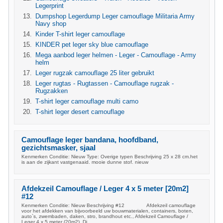
Legerprint
Dumpshop Legerdump Leger camouflage Militaria Army
Navy shop
Kinder T-shirt leger camouflage
KINDER pet leger sky blue camouflage
Mega aanbod leger helmen - Leger - Camouflage - Army
helm
Leger rugzak camouflage 25 liter gebruikt
Leger rugtas - Rugtassen - Camouflage rugzak -
Rugzakken
T-shirt leger camouflage multi camo
T-shirt leger desert camouflage
Camouflage leger bandana, hoofdband,
gezichtsmasker, sjaal
Kenmerken Conditie: Nieuw Type: Overige typen Beschrijving 25 x 28 cm.het
is aan de zijkant vastgenaaid. mooie dunne stof. nieuw
Afdekzeil Camouflage / Leger 4 x 5 meter [20m2]
#12
Kenmerken Conditie: Nieuw Beschrijving #12 Afdekzeil camouflage
voor het afdekken van bijvoorbeeld uw bouwmaterialen, containers, boten,
auto`s, zwembaden, daken, stro, brandhout etc., Afdekzeil Camouflage /
Leger 4 x 5 meter (20m2), Di