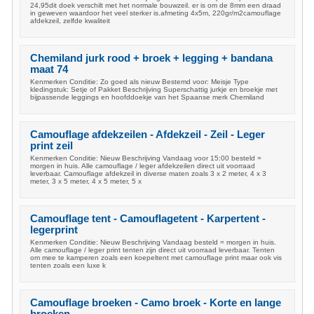
24,95dit doek verschilt met het normale bouwzeil. er is om de 8mm een draad
in geweven waardoor het veel sterker is.afmeting 4x5m, 220gr/m2camouflage
afdekzeil, zelfde kwaliteit
Chemiland jurk rood + broek + legging + bandana
maat 74
Kenmerken Conditie: Zo goed als nieuw Bestemd voor: Meisje Type
kledingstuk: Setje of Pakket Beschrijving Superschattig jurkje en broekje met
bijpassende leggings en hoofddoekje van het Spaanse merk Chemiland
Camouflage afdekzeilen - Afdekzeil - Zeil - Leger
print zeil
Kenmerken Conditie: Nieuw Beschrijving Vandaag voor 15:00 besteld =
morgen in huis. Alle camouflage / leger afdekzeilen direct uit voorraad
leverbaar. Camouflage afdekzeil in diverse maten zoals 3 x 2 meter, 4 x 3
meter, 3 x 5 meter, 4 x 5 meter, 5 x
Camouflage tent - Camouflagetent - Karpertent -
legerprint
Kenmerken Conditie: Nieuw Beschrijving Vandaag besteld = morgen in huis.
Alle camouflage / leger print tenten zijn direct uit voorraad leverbaar. Tenten
om mee te kamperen zoals een koepeltent met camouflage print maar ook vis
tenten zoals een luxe k
Camouflage broeken - Camo broek - Korte en lange
broeken