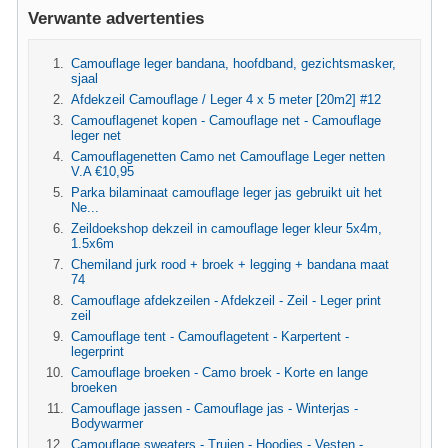
Verwante advertenties
Camouflage leger bandana, hoofdband, gezichtsmasker,
sjaal
Afdekzeil Camouflage / Leger 4 x 5 meter [20m2] #12
Camouflagenet kopen - Camouflage net - Camouflage
leger net
Camouflagenetten Camo net Camouflage Leger netten
V.A €10,95
Parka bilaminaat camouflage leger jas gebruikt uit het
Ne...
Zeildoekshop dekzeil in camouflage leger kleur 5x4m,
1.5x6m
Chemiland jurk rood + broek + legging + bandana maat
74
Camouflage afdekzeilen - Afdekzeil - Zeil - Leger print
zeil
Camouflage tent - Camouflagetent - Karpertent -
legerprint
Camouflage broeken - Camo broek - Korte en lange
broeken
Camouflage jassen - Camouflage jas - Winterjas -
Bodywarmer
Camouflage sweaters - Truien - Hoodies - Vesten -