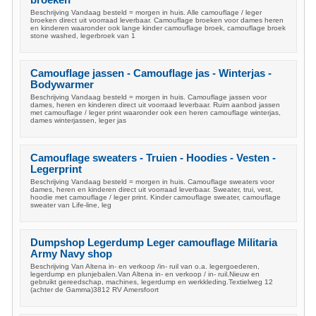
Beschrijving Vandaag besteld = morgen in huis. Alle camouflage / leger
broeken direct uit voorraad leverbaar. Camouflage broeken voor dames heren
en kinderen waaronder ook lange kinder camouflage broek, camouflage broek
stone washed, legerbroek van 1
Camouflage jassen - Camouflage jas - Winterjas -
Bodywarmer
Beschrijving Vandaag besteld = morgen in huis. Camouflage jassen voor
dames, heren en kinderen direct uit voorraad leverbaar. Ruim aanbod jassen
met camouflage / leger print waaronder ook een heren camouflage winterjas,
dames winterjassen, leger jas
Camouflage sweaters - Truien - Hoodies - Vesten -
Legerprint
Beschrijving Vandaag besteld = morgen in huis. Camouflage sweaters voor
dames, heren en kinderen direct uit voorraad leverbaar. Sweater, trui, vest,
hoodie met camouflage / leger print. Kinder camouflage sweater, camouflage
sweater van Life-line, leg
Dumpshop Legerdump Leger camouflage Militaria
Army Navy shop
Beschrijving Van Altena in- en verkoop /in- ruil van o.a. legergoederen,
legerdump en plunjebalen.Van Altena in- en verkoop / in- ruil.Nieuw en
gebruikt gereedschap, machines, legerdump en werkkleding.Textielweg 12
(achter de Gamma)3812 RV Amersfoort