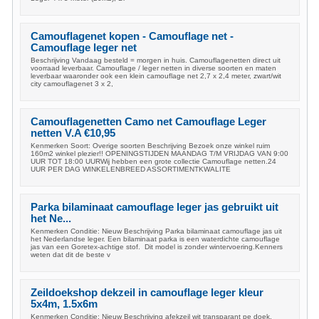
Camouflagenet kopen - Camouflage net -
Camouflage leger net
Beschrijving Vandaag besteld = morgen in huis. Camouflagenetten direct uit
voorraad leverbaar. Camouflage / leger netten in diverse soorten en maten
leverbaar waaronder ook een klein camouflage net 2,7 x 2,4 meter, zwart/wit
city camouflagenet 3 x 2,
Camouflagenetten Camo net Camouflage Leger
netten V.A €10,95
Kenmerken Soort: Overige soorten Beschrijving Bezoek onze winkel ruim
160m2 winkel plezier!! OPENINGSTIJDEN MAANDAG T/M VRIJDAG VAN 9:00
UUR TOT 18:00 UURWij hebben een grote collectie Camouflage netten.24
UUR PER DAG WINKELENBREED ASSORTIMENTKWALITE
Parka bilaminaat camouflage leger jas gebruikt uit
het Ne...
Kenmerken Conditie: Nieuw Beschrijving Parka bilaminaat camouflage jas uit
het Nederlandse leger. Een bilaminaat parka is een waterdichte camouflage
jas van een Goretex-achtige stof. Dit model is zonder wintervoering.Kenners
weten dat dit de beste v
Zeildoekshop dekzeil in camouflage leger kleur
5x4m, 1.5x6m
Kenmerken Conditie: Nieuw Beschrijving afekzeil wit transparant pe doek.