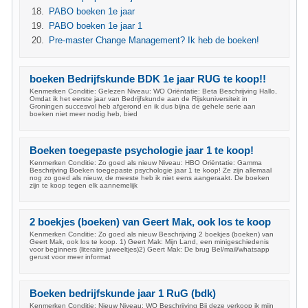
PABO boeken 1e jaar
PABO boeken 1e jaar 1
Pre-master Change Management? Ik heb de boeken!
boeken Bedrijfskunde BDK 1e jaar RUG te koop!!
Kenmerken Conditie: Gelezen Niveau: WO Oriëntatie: Beta Beschrijving Hallo,
Omdat ik het eerste jaar van Bedrijfskunde aan de Rijskuniversiteit in
Groningen succesvol heb afgerond en ik dus bijna de gehele serie aan
boeken niet meer nodig heb, bied
Boeken toegepaste psychologie jaar 1 te koop!
Kenmerken Conditie: Zo goed als nieuw Niveau: HBO Oriëntatie: Gamma
Beschrijving Boeken toegepaste psychologie jaar 1 te koop! Ze zijn allemaal
nog zo goed als nieuw, de meeste heb ik niet eens aangeraakt. De boeken
zijn te koop tegen elk aannemelijk
2 boekjes (boeken) van Geert Mak, ook los te koop
Kenmerken Conditie: Zo goed als nieuw Beschrijving 2 boekjes (boeken) van
Geert Mak, ook los te koop. 1) Geert Mak: Mijn Land, een minigeschiedenis
voor beginners (literaire juweeltjes)2) Geert Mak: De brug Bel/mail/whatsapp
gerust voor meer informat
Boeken bedrijfskunde jaar 1 RuG (bdk)
Kenmerken Conditie: Nieuw Niveau: WO Beschrijving Bij deze verkoop ik mijn