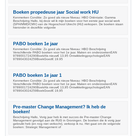
Boeken propedeuse jaar Social work HU
Kenmerken Conditie: Zo goed als nieuw Niveau: HBO Oriëntatie: Gamma
Beschrijving Hallo, bij deze wil ik mijn boeken voor het eerste jaar social work
(SPH/MWD/CMV) van de Hogeschool Utrecht (HU) verkopen. De boeken staan
hieronder in dezelfde volgorde
PABO boeken 1e jaar
Kenmerken Conditie: Zo goed als nieuw Niveau: HBO Beschrijving
Verschillende PABO boeken voor het 1e jaar. Maken en onderzoekenEAN
9789001724290BoekAls nieuw€ 13,95 OntwikkelingpsychologieEAN
9789043024259BoekGoed€ 19.95
PABO boeken 1e jaar 1
Kenmerken Conditie: Zo goed als nieuw Niveau: HBO Beschrijving
Verschillende PABO boeken voor het 1e jaar. Maken en onderzoekenEAN
9789001724290BoekAls nieuw€ 13,95 OntwikkelingpsychologieEAN
9789043024259BoekGoed€ 19,95
Pre-master Change Management? Ik heb de
boeken!
Beschrijving Hallo, Vorig jaar heb ik met succes de Pre-master Change
Management gevolgd aan de RUG in Groningen. De boeken die ik vorig jaar
gebruikt heb (en nog niet verkocht), verkoop ik nu. Het gaat om de volgende
boeken: Strategic Management of