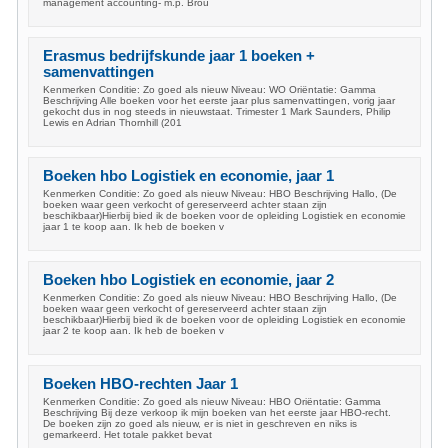
management accounting- m.p. Brou
Erasmus bedrijfskunde jaar 1 boeken +
samenvattingen
Kenmerken Conditie: Zo goed als nieuw Niveau: WO Oriëntatie: Gamma
Beschrijving Alle boeken voor het eerste jaar plus samenvattingen, vorig jaar
gekocht dus in nog steeds in nieuwstaat. Trimester 1 Mark Saunders, Philip
Lewis en Adrian Thornhill (201
Boeken hbo Logistiek en economie, jaar 1
Kenmerken Conditie: Zo goed als nieuw Niveau: HBO Beschrijving Hallo, (De
boeken waar geen verkocht of gereserveerd achter staan zijn
beschikbaar)Hierbij bied ik de boeken voor de opleiding Logistiek en economie
jaar 1 te koop aan. Ik heb de boeken v
Boeken hbo Logistiek en economie, jaar 2
Kenmerken Conditie: Zo goed als nieuw Niveau: HBO Beschrijving Hallo, (De
boeken waar geen verkocht of gereserveerd achter staan zijn
beschikbaar)Hierbij bied ik de boeken voor de opleiding Logistiek en economie
jaar 2 te koop aan. Ik heb de boeken v
Boeken HBO-rechten Jaar 1
Kenmerken Conditie: Zo goed als nieuw Niveau: HBO Oriëntatie: Gamma
Beschrijving Bij deze verkoop ik mijn boeken van het eerste jaar HBO-recht.
De boeken zijn zo goed als nieuw, er is niet in geschreven en niks is
gemarkeerd. Het totale pakket bevat