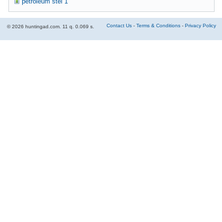
petroleum stel 1
Contact Us
-
Terms & Conditions
-
Privacy Policy
© 2026 huntingad.com. 11 q. 0.069 s.