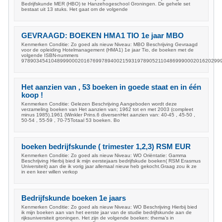
Bedrijfskunde MER (HBO) te Hanzehogeschool Groningen. De gehele set
bestaat uit 13 stuks. Het gaat om de volgende
GEVRAAGD: BOEKEN HMA1 TIO 1e jaar MBO
Kenmerken Conditie: Zo goed als nieuw Niveau: MBO Beschrijving Gevraagd
voor de opleiding Hotelmanagement (HMA1) 1e jaar Tio, de boeken met de
volgende ISBN-nummers
9789034541048999000201676997894002159319789052110486999000201620299
Het aanzien van , 53 boeken in goede staat en in één
koop !
Kenmerken Conditie: Gelezen Beschrijving Aangeboden wordt deze
verzameling boeken van Het aanzien van; 1962 tot en met 2003 (compleet
minus 1985).1961 (Winkler Prins.6 diversenHet aanzien van: 40-45 , 45-50 ,
50-54 , 55-59 , 70-75Totaal 53 boeken. Bo
boeken bedrijfskunde ( trimester 1,2,3) RSM EUR
Kenmerken Conditie: Zo goed als nieuw Niveau: WO Oriëntatie: Gamma
Beschrijving Hierbij bied ik mijn eerstejaars bedrijfskude boeken( RSM Erasmus
Universiteit) aan die ik vorig jaar allemaal nieuw heb gekocht.Graag zou ik ze
in een keer willen verkop
Bedrijfskunde boeken 1e jaars
Kenmerken Conditie: Zo goed als nieuw Niveau: WO Beschrijving Hierbij bied
ik mijn boeken aan van het eerste jaar van de studie bedrijfskunde aan de
rijksuniversiteit groningen. Het zijn de volgende boeken: thema's in