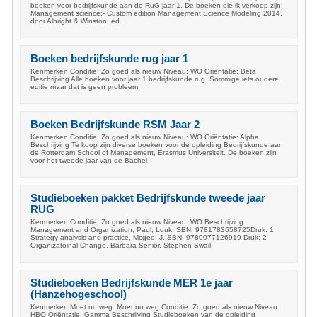
boeken voor bedrijfskunde aan de RuG jaar 1. De boeken die ik verkoop zijn:
Management science:- Custom edition Management Science Modeling 2014,
door Albright & Winston, ed.
Boeken bedrijfskunde rug jaar 1
Kenmerken Conditie: Zo goed als nieuw Niveau: WO Oriëntatie: Beta
Beschrijving Alle boeken voor jaar 1 bedrijfskunde rug. Sommige iets oudere
editie maar dat is geen probleem
Boeken Bedrijfskunde RSM Jaar 2
Kenmerken Conditie: Zo goed als nieuw Niveau: WO Oriëntatie: Alpha
Beschrijving Te koop zijn diverse boeken voor de opleiding Bedrijfskunde aan
de Rotterdam School of Management, Erasmus Universiteit. De boeken zijn
voor het tweede jaar van de Bachel
Studieboeken pakket Bedrijfskunde tweede jaar
RUG
Kenmerken Conditie: Zo goed als nieuw Niveau: WO Beschrijving
Management and Organization, Paul, Louk.ISBN: 9781783658725Druk: 1
Strategy analysis and practice, Mcgee, J.ISBN: 9780077126919 Druk: 2
Organizatoinal Change, Barbara Senior, Stephen Swail
Studieboeken Bedrijfskunde MER 1e jaar
(Hanzehogeschool)
Kenmerken Moet nu weg: Moet nu weg Conditie: Zo goed als nieuw Niveau:
HBO Oriëntatie: Gamma Beschrijving Studieboeken van de opleiding