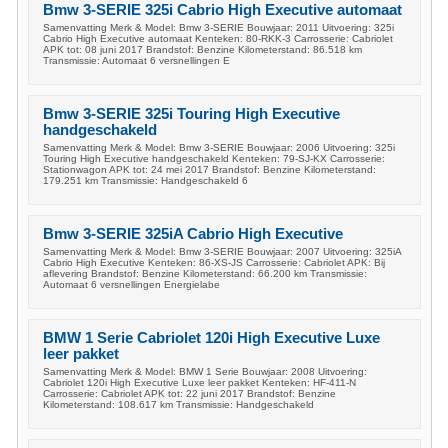
Bmw 3-SERIE 325i Cabrio High Executive automaat
Samenvatting Merk & Model: Bmw 3-SERIE Bouwjaar: 2011 Uitvoering: 325i
Cabrio High Executive automaat Kenteken: 80-RKK-3 Carrosserie: Cabriolet
APK tot: 08 juni 2017 Brandstof: Benzine Kilometerstand: 86.518 km
Transmissie: Automaat 6 versnellingen E
Bmw 3-SERIE 325i Touring High Executive
handgeschakeld
Samenvatting Merk & Model: Bmw 3-SERIE Bouwjaar: 2006 Uitvoering: 325i
Touring High Executive handgeschakeld Kenteken: 79-SJ-KX Carrosserie:
Stationwagon APK tot: 24 mei 2017 Brandstof: Benzine Kilometerstand:
179.251 km Transmissie: Handgeschakeld 6
Bmw 3-SERIE 325iA Cabrio High Executive
Samenvatting Merk & Model: Bmw 3-SERIE Bouwjaar: 2007 Uitvoering: 325iA
Cabrio High Executive Kenteken: 86-XS-JS Carrosserie: Cabriolet APK: Bij
aflevering Brandstof: Benzine Kilometerstand: 66.200 km Transmissie:
Automaat 6 versnellingen Energielabe
BMW 1 Serie Cabriolet 120i High Executive Luxe
leer pakket
Samenvatting Merk & Model: BMW 1 Serie Bouwjaar: 2008 Uitvoering:
Cabriolet 120i High Executive Luxe leer pakket Kenteken: HF-411-N
Carrosserie: Cabriolet APK tot: 22 juni 2017 Brandstof: Benzine
Kilometerstand: 108.617 km Transmissie: Handgeschakeld