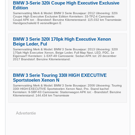
BMW 3-Serie 320i Coupe High Executive Exclusive
Edition
Samenvatting Merk & Model: BMW 3 Serie Bouwjaar: 2012 Uitvoering: 320i
Coupe High Executive Exclusive Edition Kenteken: 33-TPZ-4 Carrosserie:
Coupé APK tot: - Brandstof: Benzine Kilometerstand: 115.032 km Transmissie:
Handgeschakeld 6 versnellingen E
BMW 3 Serie 320I 170pk High Executive Xenon
Beige Leder, Ful
Samenvatting Merk & Model: BMW 3 Serie Bouwjaar: 2013 Uitvoering: 320I
170pk High Executive Xenon, Beige Leder, Full Map Navi, LED, PDC, 1e
Eigenaar!! Kenteken: 1-SXF-49 Carrosserie: Sedan APK tot: 20 december
2017 Brandstof: Benzine Kilometerstand:
BMW 3 Serie Touring 330I HIGH EXECUTIVE
Sportstoelen Xenon N
Samenvatting Merk & Model: BMW 3 Serie Bouwjaar: 2006 Uitvoering: Touring
330I HIGH EXECUTIVE Sportstoelen Xenon Navi. Pro. Stand kachel
Kenteken: 9-SBF-63 Carrosserie: Stationwagon APK tot: - Brandstof: Benzine
Kilometerstand: 144.434 km Transmissie
Advertentie