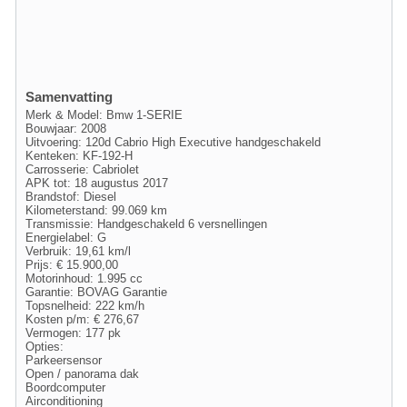
Samenvatting
Merk & Model: Bmw 1-SERIE
Bouwjaar: 2008
Uitvoering: 120d Cabrio High Executive handgeschakeld
Kenteken: KF-192-H
Carrosserie: Cabriolet
APK tot: 18 augustus 2017
Brandstof: Diesel
Kilometerstand: 99.069 km
Transmissie: Handgeschakeld 6 versnellingen
Energielabel: G
Verbruik: 19,61 km/l
Prijs: € 15.900,00
Motorinhoud: 1.995 cc
Garantie: BOVAG Garantie
Topsnelheid: 222 km/h
Kosten p/m: € 276,67
Vermogen: 177 pk
Opties:
Parkeersensor
Open / panorama dak
Boordcomputer
Airconditioning