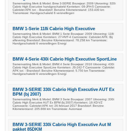
Samenvatting Merk & Model: Bmw 3-SERIE Bouwjaar: 2009 Uitvoering: 320i
Cabrio High Executive handgeschakeld Kenteken: 09-JFH-5 Carrosserie:
Cabriolet APK tot: - Brandstof: Benzine Kilometerstand: 153.430 km
Transmissie: Handgeschakeld 6 versnellingen
BMW 1-Serie 118i Cabrio High Executive
Samenvatting Merk & Model: BMW 1 Serie Bouwjaar: 2009 Uitvoering: 118i
Cabrio High Executive Kenteken: 27-HVF-4 Carrosserie: Cabriolet APK: Bij
aflevering Brandstof: Benzine Kilometerstand: 78.258 km Transmissie:
Handgeschakeld 6 versnellingen Energi
BMW 4-Serie 430i Cabrio High Executive SportLine
Samenvatting Merk & Model: BMW 4 Serie Bouwjaar: 2016 Uitvoering: 430i
Cabrio High Executive SportLine Kenteken: JS-242-T Carrosserie: Cabriolet
APK tot: - Brandstof: Benzine Kilometerstand: 5.750 km Transmissie:
Handgeschakeld 6 versnellingen Energi
BMW 3-SERIE 330i Cabrio High Executive AUT Ex
BPM (bj 2007)
Samenvatting Merk & Model: BMW 3 Serie Bouwjaar: 2007 Uitvoering: 330i
Cabrio High Executive AUT Ex BPM (bj 2007) Kenteken: 16-XD-VZ
Carrosserie: Cabriolet APK tot: 26 februari 2017 Brandstof: Benzine
Kilometerstand: 205.668 km Transmissie: Automaat
BMW 3-SERIE 330i Cabrio High Executive Aut M
pakket 85DKM