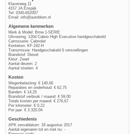
Klaverweg 11
4157 JA Enspijk
Tel: 0345-652007
Email:
info@autoblom.nl
Algemene kenmerken
Merk & Model: Bmw 1-SERIE
Uitvoering: 120d Cabrio High Executive handgeschakeld
Carrosserie: Cabriolet
Kenteken: KF-192-H
Transmissie: Handgeschakeld 6 versnellingen
Brandstof: Diesel
Kleur: Zwart
Aantal deuren: 2
Aantal stoelen: 4
Kosten
Wegenbelasting: € 140,66
Reparaties en onderhoud: € 62,75
Banden: € 14,25
Brandstof verbruik / maand: € 59,00
Totale kosten per maand: € 276,67
Per kilometer: € 0,22
Per jaar: € 3.320,04
Geschiedenis
APK vervaldatum: 18 augustus 2017
Aantal eigenaren tot en met nu: -
Eigenaar sinds: -