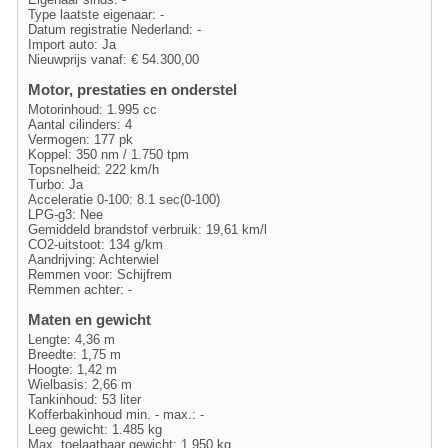
Type laatste eigenaar: -
Datum registratie Nederland: -
Import auto: Ja
Nieuwprijs vanaf: € 54.300,00
Motor, prestaties en onderstel
Motorinhoud: 1.995 cc
Aantal cilinders: 4
Vermogen: 177 pk
Koppel: 350 nm / 1.750 tpm
Topsnelheid: 222 km/h
Turbo: Ja
Acceleratie 0-100: 8.1 sec(0-100)
LPG-g3: Nee
Gemiddeld brandstof verbruik: 19,61 km/l
CO2-uitstoot: 134 g/km
Aandrijving: Achterwiel
Remmen voor: Schijfrem
Remmen achter: -
Maten en gewicht
Lengte: 4,36 m
Breedte: 1,75 m
Hoogte: 1,42 m
Wielbasis: 2,66 m
Tankinhoud: 53 liter
Kofferbakinhoud min. - max.: -
Leeg gewicht: 1.485 kg
Max. toelaatbaar gewicht: 1.950 kg