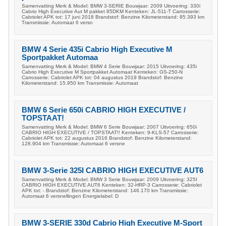
Samenvatting Merk & Model: BMW 3-SERIE Bouwjaar: 2009 Uitvoering: 330i
Cabrio High Executive Aut M pakket 85DKM Kenteken: JL-511-T Carrosserie:
Cabriolet APK tot: 17 juni 2018 Brandstof: Benzine Kilometerstand: 85.393 km
Transmissie: Automaat 6 versn
BMW 4 Serie 435i Cabrio High Executive M
Sportpakket Automaa
Samenvatting Merk & Model: BMW 4 Serie Bouwjaar: 2015 Uitvoering: 435i
Cabrio High Executive M Sportpakket Automaat Kenteken: GS-250-N
Carrosserie: Cabriolet APK tot: 04 augustus 2019 Brandstof: Benzine
Kilometerstand: 15.950 km Transmissie: Automaat
BMW 6 Serie 650i CABRIO HIGH EXECUTIVE /
TOPSTAAT!
Samenvatting Merk & Model: BMW 6 Serie Bouwjaar: 2007 Uitvoering: 650i
CABRIO HIGH EXECUTIVE / TOPSTAAT!! Kenteken: 9-KLS-57 Carrosserie:
Cabriolet APK tot: 22 augustus 2016 Brandstof: Benzine Kilometerstand:
128.904 km Transmissie: Automaat 6 versne
BMW 3-Serie 325I CABRIO HIGH EXECUTIVE AUT6
Samenvatting Merk & Model: BMW 3 Serie Bouwjaar: 2009 Uitvoering: 325I
CABRIO HIGH EXECUTIVE AUT6 Kenteken: 32-HRP-3 Carrosserie: Cabriolet
APK tot: - Brandstof: Benzine Kilometerstand: 146.170 km Transmissie:
Automaat 6 versnellingen Energielabel: D
BMW 3-SERIE 330d Cabrio High Executive M-Sport