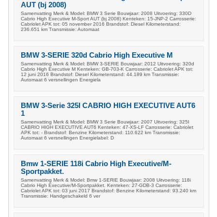
AUT (bj 2008)
Samenvatting Merk & Model: BMW 3 Serie Bouwjaar: 2008 Uitvoering: 330D
Cabrio High Executive M-Sport AUT (bj 2008) Kenteken: 15-JNP-2 Carrosserie:
Cabriolet APK tot: 05 november 2016 Brandstof: Diesel Kilometerstand:
236.651 km Transmissie: Automaat
BMW 3-SERIE 320d Cabrio High Executive M
Samenvatting Merk & Model: BMW 3-SERIE Bouwjaar: 2012 Uitvoering: 320d
Cabrio High Executive M Kenteken: GB-703-K Carrosserie: Cabriolet APK tot:
12 juni 2016 Brandstof: Diesel Kilometerstand: 44.189 km Transmissie:
Automaat 6 versnellingen Energiela
BMW 3-Serie 325I CABRIO HIGH EXECUTIVE AUT6
1
Samenvatting Merk & Model: BMW 3 Serie Bouwjaar: 2007 Uitvoering: 325I
CABRIO HIGH EXECUTIVE AUT6 Kenteken: 47-XS-LF Carrosserie: Cabriolet
APK tot: - Brandstof: Benzine Kilometerstand: 110.622 km Transmissie:
Automaat 6 versnellingen Energielabel: D
Bmw 1-SERIE 118i Cabrio High Executive/M-
Sportpakket.
Samenvatting Merk & Model: Bmw 1-SERIE Bouwjaar: 2008 Uitvoering: 118i
Cabrio High Executive/M-Sportpakket. Kenteken: 27-GDB-3 Carrosserie:
Cabriolet APK tot: 03 juni 2017 Brandstof: Benzine Kilometerstand: 93.240 km
Transmissie: Handgeschakeld 6 ver