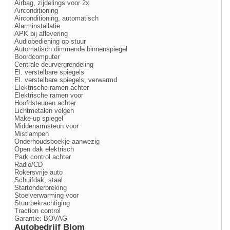
Airbag, zijdelings voor 2x
Airconditioning
Airconditioning, automatisch
Alarminstallatie
APK bij aflevering
Audiobediening op stuur
Automatisch dimmende binnenspiegel
Boordcomputer
Centrale deurvergrendeling
El. verstelbare spiegels
El. verstelbare spiegels, verwarmd
Elektrische ramen achter
Elektrische ramen voor
Hoofdsteunen achter
Lichtmetalen velgen
Make-up spiegel
Middenarmsteun voor
Mistlampen
Onderhoudsboekje aanwezig
Open dak elektrisch
Park control achter
Radio/CD
Rokersvrije auto
Schuifdak, staal
Startonderbreking
Stoelverwarming voor
Stuurbekrachtiging
Traction control
Garantie: BOVAG
Autobedrijf Blom