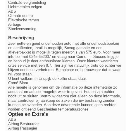
Centrale vergrendeling
Lichtmetalen velgen
ABS
Climate control
Elektrische ramen
Airbags
Stoelverwarming
Beschrijving
Zeer nette en goed onderhouden auto met alle onderhoudsboeken
en certificaten, Inruil is mogelijk, Bovag garantie en een
afleverpakket is mogelijk tegen meerprijs van 575 euro. Voor meer
info bel met 0345-652007 en vraag naar Corne. --- Succes krijg je
en behoud je door enthousiaste klanten. Onze klanten waarderen
onze service met een 8,7. Hier zijn we natuurlijk trots op echter we
blijven continue verbeteren. Betaalbaar en betrouwbaar dat is waar
wij voor staan.
U bent welkom in Enspijk de koffie staat klaar.
Corné Blom
Alle moeite is genomen om de informatie op deze internetsite zo
accuraat en actueel mogelijk weer te geven. Fouten zijn echter
nooit uit te sluiten. Vertrouw daarom niet alleen op deze informatie,
maar controleer bij aankoop de zaken die uw beslissing zouden
kunnen beinvloeden. Aan deze advertentie kunnen geen rechten
worden ontleend Gescheiden temperatuurzones
Opties en Extra's
ABS
Airbag Bestuurder
Airbag Passagier