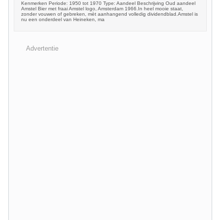
Kenmerken Periode: 1950 tot 1970 Type: Aandeel Beschrijving Oud aandeel
Amstel Bier met fraai Amstel logo, Amsterdam 1966.In heel mooie staat,
zonder vouwen of gebreken, mèt aanhangend volledig dividendblad.Amstel is
nu een onderdeel van Heineken, ma
Advertentie