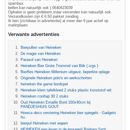
spambox.
bellen kan natuurlijk ook ) 0640423039
Ophalen is geen probleem,maar verzenden kan natuurlijk ook.
Verzendkosten zijn € 6.50 pakket zending
Ik ben (zichtbaar in advertentie) al meer dan 9 jaar actief op
marktplaats
Verwante advertenties
Bierpullen van Heineken
De magie van Heineken
Parasol van Heineken
Heineken Bier Grote Trommel van Blik ( izgs )
Bierfles Heineken Millenium uitgave, beperkte oplage
Originele Heineken polo's en werkschorten
heineken the game bordspel
Heineken klem tafelkleed 2 stuks plastic kunststof wit
Heineken cooltap 30 2 stuks
Oud Heineken Emaille Bord 150x40cm bij
PANDJESHUIS GOUT
Horeca deco versiering Heineken bier spiegels - Gadgets
hu..
bierpul Heineken met wapen
HEINEKEN een leven in de brouwerij Barbara Smit