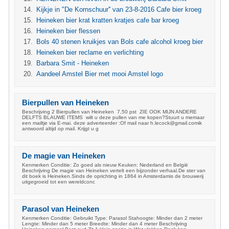
Kijkje in "De Kornschuur'' van 23-8-2016 Cafe bier kroeg
Heineken bier krat kratten kratjes cafe bar kroeg
Heineken bier flessen
Bols 40 stenen kruikjes van Bols cafe alcohol kroeg bier
Heineken bier reclame en verlichting
Barbara Smit - Heineken
Aandeel Amstel Bier met mooi Amstel logo
Bierpullen van Heineken
Beschrijving 2 Bierpullen van Heineken 7,50 pst ZIE OOK MIJN ANDERE
DELFTS BLAUWE ITEMS wilt u deze pullen van me kopen?Stuurt u memaar
een mailtje via E-mai. deze adverteerder :Of mail naar
h.lecock@gmail.comik
antwoord altijd op mail. Krijgt u g
De magie van Heineken
Kenmerken Conditie: Zo goed als nieuw Keuken: Nederland en België
Beschrijving De magie van Heineken vertelt een bijzonder verhaal.De ster van
dit boek is Heineken.Sinds de oprichting in 1864 in Amsterdamis de brouwerij
uitgegroeid tot een wereldconc
Parasol van Heineken
Kenmerken Conditie: Gebruikt Type: Parasol Stahoogte: Minder dan 2 meter
Lengte: Minder dan 5 meter Breedte: Minder dan 4 meter Beschrijving