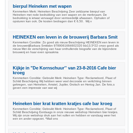
bierpul Heineken met wapen
Kenmerken Merk: Heineken Beschrijving Zeer zeldzame bierpul van
Heineken met rode bedrukking van een wapen en de merknaam. De
bedrukking is ietwat vervaagd door vermoedelijk afwassen. Ophalen of
opsturen kan ook. De kosten bedragen dan € 6,50. Wij v
HEINEKEN een leven in de brouwerij Barbara Smit
Kenmerken Conditie: Zo goed als nieuw Beschrijving HEINEKEN een leven in
de brouwerijBarbara Smitisbn 9789061684602320 blz13,5*22 cmzo goed als
nieuw Met de verschijning van haar onthullende biografie van de bijzondere
brouwerij en haar even spraakma
Kijkje in "De Kornschuur'' van 23-8-2016 Cafe bier
kroeg
Kenmerken Conditie: Gebruikt Merk: Heineken Type: Reclamebord, Plaat of
Schild Beschrijving Wij hebben weer veel decoratie en verlichting binnen
gekregen, van Heineken, Amstel, Jupiler, Grolsch en Hertog Jan. De foto,s
geven een impressie van wat wij
Heineken bier krat kratten kratjes cafe bar kroeg
Kenmerken Conditie: Gebruikt Merk: Heineken Type: Reclamebord, Plaat of
Schild Beschrijving Eerdaags in onze nieuwe webshop Heineken bier kratjes.
Wij zijn onze webshop druk aan het vullen en hebben er vandaag weer het
een en ander opgezet. *Mail ons