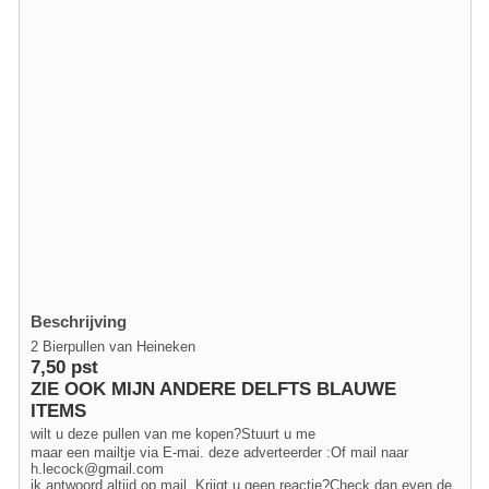
Beschrijving
2 Bierpullen van Heineken
7,50 pst
ZIE OOK MIJN ANDERE DELFTS BLAUWE
ITEMS
wilt u deze pullen van me kopen?Stuurt u me
maar een mailtje via E-mai. deze adverteerder :Of mail naar
h.lecock@gmail.com
ik antwoord altijd op mail. Krijgt u geen.reactie?Check dan even de