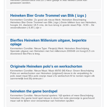
Heineken parasol.Best oud.Zit 1 klein gaatje in.Wat vlekken.Doek kan
gewassen worden.
Heineken Bier Grote Trommel van Blik ( izgs )
Kenmerken Conditie: Zo goed als nieuw Merk: Heineken Beschrijving
Heineken Bier Grote Trommel van Blik ( izgs ).Grote blikken bus van Heineken,
hoogte 24, diameter 18,5 cms, de bus isnog in goede staat.Prijs - 9,50 -. De
verzendkosten ( 6,95 ) zijn v
Bierfles Heineken Millenium uitgave, beperkte
oplage
Kenmerken Conditie: Nieuw Type: Flesje(s) Merk: Heineken Beschrijving
Speciale uitgave van Heineken met het millennium 200048 cm hoog13,5 cm
doorsnee3 liter.Fles is leeg.
Originele Heineken polo's en werkschorten
Kenmerken Conditie: Nieuw Maat: Maat 48/50 (M) Kleur: Groen Beschrijving
Polos en werkschorten van Heineken (origineel) nieuw in de verpakking 4x
polo zwart maat M1x polo oranje maat L5x werkschort Af te nemen tegen elk
aannemelijk bod.Bij serieuze i
heineken the game bordspel
Kenmerken Conditie: Nieuw Aantal spelers: Vijf spelers of meer Beschrijving
heineken the game bord spel nieuw in doos het rode pionnetje is gescheurd
maar valt te lijmen voor verzamelaar van heineken spullen