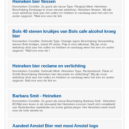
Heineken bier flessen
Kenmerken Conditie: Zo goed als nieuw Type: Flesje(s) Merk: Heineken
Beschrijving Eerdaags in onze nieuwe webshop, Heineken flessen. Wij zijn
onze webshop druk aan het vullen en hebben er vandaag weer het een en
ander opgezet. *Mail ons voor de link
Bols 40 stenen kruikjes van Bols cafe alcohol kroeg
bier
Kenmerken Conditie: Gebruikt Type: Overige typen Beschrijving Verzameling
stenen Bols kruikjes, totaal 40 stuks. Prijs is voor allemaal. Wij zijn onze
webshop druk aan het vullen en hebben er vandaag weer het een en ander
opgezet. *Mail ons voor de l
Heineken bier reclame en verlichting
Kenmerken Conditie: Gebruikt Merk: Heineken Type: Reclamebord, Plaat of
Schild Beschrijving Heineken bier decoratie en verlichting? Wij zijn onze
webshop druk aan het vullen en hebben er vandaag weer het een en ander
opgezet. Mail ons voor de link en
Barbara Smit - Heineken
Kenmerken Conditie: Zo goed als nieuw Beschrijving Barbara Smit - Heineken
BC/Mpl een leven in de brouwerij Het Heineken-concern heeft zich ontwikkeld
van Nederlandse marktleider tot echte global player. Het Heineken-merk heeft
over de hele wereld ee
Aandeel Amstel Bier met mooi Amstel logo