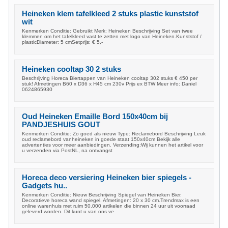
Heineken klem tafelkleed 2 stuks plastic kunststof
wit
Kenmerken Conditie: Gebruikt Merk: Heineken Beschrijving Set van twee
klemmen om het tafelkleed vast te zetten met logo van Heineken.Kunststof /
plasticDiameter: 5 cmSetprijs: € 5,-
Heineken cooltap 30 2 stuks
Beschrijving Horeca Biertappen van Heineken cooltap 302 stuks € 450 per
stuk! Afmetingen B60 x D36 x H45 cm 230v Prijs ex BTW Meer info: Daniel
0624865930
Oud Heineken Emaille Bord 150x40cm bij
PANDJESHUIS GOUT
Kenmerken Conditie: Zo goed als nieuw Type: Reclamebord Beschrijving Leuk
oud reclamebord vanheineken in goede staat 150x40cm Bekijk alle
advertenties voor meer aanbiedingen. Verzending:Wij kunnen het artikel voor
u verzenden via PostNL, na ontvangst
Horeca deco versiering Heineken bier spiegels -
Gadgets hu..
Kenmerken Conditie: Nieuw Beschrijving Spiegel van Heineken Bier.
Decoratieve horeca wand spiegel. Afmetingen: 20 x 30 cm.Trendmax is een
online warenhuis met ruim 50.000 artikelen die binnen 24 uur uit voorraad
geleverd worden. Dit kunt u van ons ve