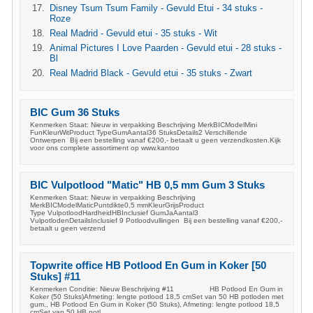
Disney Tsum Tsum Family - Gevuld Etui - 34 stuks -
Roze
Real Madrid - Gevuld etui - 35 stuks - Wit
Animal Pictures I Love Paarden - Gevuld etui - 28 stuks -
Bl
Real Madrid Black - Gevuld etui - 35 stuks - Zwart
BIC Gum 36 Stuks
Kenmerken Staat: Nieuw in verpakking Beschrijving MerkBICModelMini
FunKleurWitProduct TypeGumAantal36 StuksDetails2 Verschillende
Ontwerpen Bij een bestelling vanaf €200,- betaalt u geen verzendkosten.Kijk
voor ons complete assortiment op www.kantoo
BIC Vulpotlood "Matic" HB 0,5 mm Gum 3 Stuks
Kenmerken Staat: Nieuw in verpakking Beschrijving
MerkBICModelMaticPuntdikte0,5 mmKleurGrijsProduct
Type VulpotloodHardheidHBInclusief GumJaAantal3
VulpotlodenDetailsInclusief 9 Potloodvullingen Bij een bestelling vanaf €200,-
betaalt u geen verzend
Topwrite office HB Potlood En Gum in Koker [50
Stuks] #11
Kenmerken Conditie: Nieuw Beschrijving #11 HB Potlood En Gum in
Koker (50 Stuks)Afmeting: lengte potlood 18,5 cmSet van 50 HB potloden met
gum., HB Potlood En Gum in Koker (50 Stuks), Afmeting: lengte potlood 18,5
cmSet van 50 HB potl