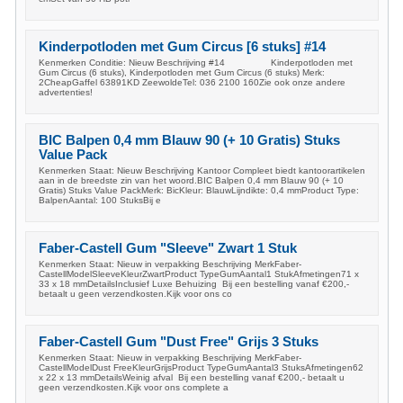
Kinderpotloden met Gum Circus [6 stuks] #14
Kenmerken Conditie: Nieuw Beschrijving #14 Kinderpotloden met
Gum Circus (6 stuks), Kinderpotloden met Gum Circus (6 stuks) Merk:
2CheapGaffel 63891KD ZeewoldeTel: 036 2100 160Zie ook onze andere
advertenties!
BIC Balpen 0,4 mm Blauw 90 (+ 10 Gratis) Stuks
Value Pack
Kenmerken Staat: Nieuw Beschrijving Kantoor Compleet biedt kantoorartikelen
aan in de breedste zin van het woord.BIC Balpen 0,4 mm Blauw 90 (+ 10
Gratis) Stuks Value PackMerk: BicKleur: BlauwLijndikte: 0,4 mmProduct Type:
BalpenAantal: 100 StuksBij e
Faber-Castell Gum "Sleeve" Zwart 1 Stuk
Kenmerken Staat: Nieuw in verpakking Beschrijving MerkFaber-
CastellModelSleeveKleurZwartProduct TypeGumAantal1 StukAfmetingen71 x
33 x 18 mmDetailsInclusief Luxe Behuizing Bij een bestelling vanaf €200,-
betaalt u geen verzendkosten.Kijk voor ons co
Faber-Castell Gum "Dust Free" Grijs 3 Stuks
Kenmerken Staat: Nieuw in verpakking Beschrijving MerkFaber-
CastellModelDust FreeKleurGrijsProduct TypeGumAantal3 StuksAfmetingen62
x 22 x 13 mmDetailsWeinig afval Bij een bestelling vanaf €200,- betaalt u
geen verzendkosten.Kijk voor ons complete a