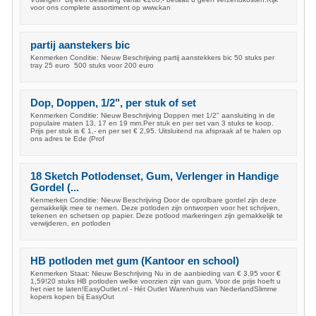
voor ons complete assortiment op www.kan
partij aanstekers bic
Kenmerken Conditie: Nieuw Beschrijving partij aanstekkers bic 50 stuks per
tray 25 euro 500 stuks voor 200 euro
Dop, Doppen, 1/2", per stuk of set
Kenmerken Conditie: Nieuw Beschrijving Doppen met 1/2" aansluiting in de
populaire maten 13, 17 en 19 mm.Per stuk en per set van 3 stuks te koop.
Prijs per stuk is € 1,- en per set € 2,95. Uitsluitend na afspraak af te halen op
ons adres te Ede (Prof
18 Sketch Potlodenset, Gum, Verlenger in Handige
Gordel (...
Kenmerken Conditie: Nieuw Beschrijving Door de oprolbare gordel zijn deze
gemakkelijk mee te nemen. Deze potloden zijn ontworpen voor het schrijven,
tekenen en schetsen op papier. Deze potlood markeringen zijn gemakkelijk te
verwijderen, en potloden
HB potloden met gum (Kantoor en school)
Kenmerken Staat: Nieuw Beschrijving Nu in de aanbieding van € 3,95 voor €
1,59!20 stuks HB potloden welke voorzien zijn van gum. Voor de prijs hoeft u
het niet te laten!EasyOutlet.nl - Hét Outlet Warenhuis van NederlandSlimme
kopers kopen bij EasyOut