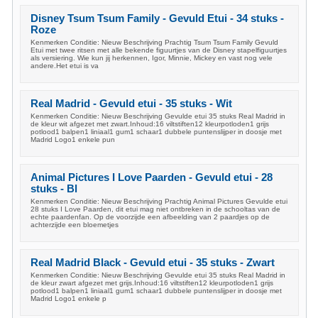
Disney Tsum Tsum Family - Gevuld Etui - 34 stuks -
Roze
Kenmerken Conditie: Nieuw Beschrijving Prachtig Tsum Tsum Family Gevuld
Etui met twee ritsen met alle bekende figuurtjes van de Disney stapelfiguurtjes
als versiering. Wie kun jij herkennen, Igor, Minnie, Mickey en vast nog vele
andere.Het etui is va
Real Madrid - Gevuld etui - 35 stuks - Wit
Kenmerken Conditie: Nieuw Beschrijving Gevulde etui 35 stuks Real Madrid in
de kleur wit afgezet met zwart.Inhoud:16 viltstiften12 kleurpotloden1 grijs
potlood1 balpen1 liniaal1 gum1 schaar1 dubbele puntenslijper in doosje met
Madrid Logo1 enkele pun
Animal Pictures I Love Paarden - Gevuld etui - 28
stuks - Bl
Kenmerken Conditie: Nieuw Beschrijving Prachtig Animal Pictures Gevulde etui
28 stuks I Love Paarden, dit etui mag niet ontbreken in de schooltas van de
echte paardenfan. Op de voorzijde een afbeelding van 2 paardjes op de
achterzijde een bloemetjes
Real Madrid Black - Gevuld etui - 35 stuks - Zwart
Kenmerken Conditie: Nieuw Beschrijving Gevulde etui 35 stuks Real Madrid in
de kleur zwart afgezet met grijs.Inhoud:16 viltstiften12 kleurpotloden1 grijs
potlood1 balpen1 liniaal1 gum1 schaar1 dubbele puntenslijper in doosje met
Madrid Logo1 enkele p