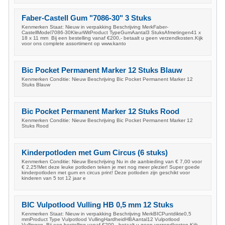
Faber-Castell Gum "7086-30" 3 Stuks
Kenmerken Staat: Nieuw in verpakking Beschrijving MerkFaber-
CastellModel7086-30KleurWitProduct TypeGumAantal3 StuksAfmetingen41 x
18 x 11 mm Bij een bestelling vanaf €200,- betaalt u geen verzendkosten.Kijk
voor ons complete assortiment op www.kanto
Bic Pocket Permanent Marker 12 Stuks Blauw
Kenmerken Conditie: Nieuw Beschrijving Bic Pocket Permanent Marker 12
Stuks Blauw
Bic Pocket Permanent Marker 12 Stuks Rood
Kenmerken Conditie: Nieuw Beschrijving Bic Pocket Permanent Marker 12
Stuks Rood
Kinderpotloden met Gum Circus (6 stuks)
Kenmerken Conditie: Nieuw Beschrijving Nu in de aanbieding van € 7,00 voor
€ 2,25!Met deze leuke potloden teken je met nog meer plezier! Super goede
kinderpotloden met gum en circus print! Deze potloden zijn geschikt voor
kinderen van 5 tot 12 jaar e
BIC Vulpotlood Vulling HB 0,5 mm 12 Stuks
Kenmerken Staat: Nieuw in verpakking Beschrijving MerkBICPuntdikte0,5
mmProduct Type Vulpotlood VullingHardheidHBAantal12 Vulpotlood
Vullingen Bij een bestelling vanaf €200,- betaalt u geen verzendkosten.Kijk