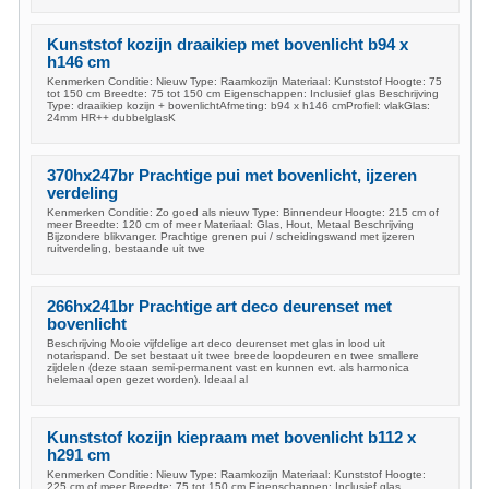
Kunststof kozijn draaikiep met bovenlicht b94 x
h146 cm
Kenmerken Conditie: Nieuw Type: Raamkozijn Materiaal: Kunststof Hoogte: 75
tot 150 cm Breedte: 75 tot 150 cm Eigenschappen: Inclusief glas Beschrijving
Type: draaikiep kozijn + bovenlichtAfmeting: b94 x h146 cmProfiel: vlakGlas:
24mm HR++ dubbelglasK
370hx247br Prachtige pui met bovenlicht, ijzeren
verdeling
Kenmerken Conditie: Zo goed als nieuw Type: Binnendeur Hoogte: 215 cm of
meer Breedte: 120 cm of meer Materiaal: Glas, Hout, Metaal Beschrijving
Bijzondere blikvanger. Prachtige grenen pui / scheidingswand met ijzeren
ruitverdeling, bestaande uit twe
266hx241br Prachtige art deco deurenset met
bovenlicht
Beschrijving Mooie vijfdelige art deco deurenset met glas in lood uit
notarispand. De set bestaat uit twee breede loopdeuren en twee smallere
zijdelen (deze staan semi-permanent vast en kunnen evt. als harmonica
helemaal open gezet worden). Ideaal al
Kunststof kozijn kiepraam met bovenlicht b112 x
h291 cm
Kenmerken Conditie: Nieuw Type: Raamkozijn Materiaal: Kunststof Hoogte:
225 cm of meer Breedte: 75 tot 150 cm Eigenschappen: Inclusief glas