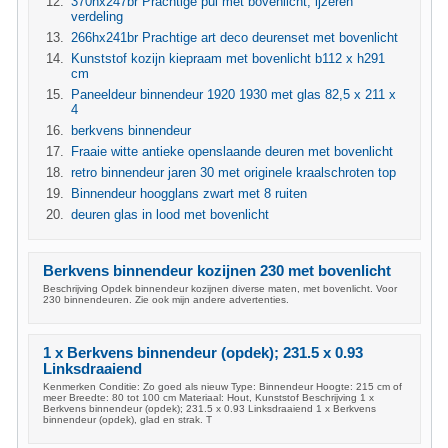
370hx247br Prachtige pui met bovenlicht, ijzeren
verdeling
266hx241br Prachtige art deco deurenset met bovenlicht
Kunststof kozijn kiepraam met bovenlicht b112 x h291
cm
Paneeldeur binnendeur 1920 1930 met glas 82,5 x 211 x
4
berkvens binnendeur
Fraaie witte antieke openslaande deuren met bovenlicht
retro binnendeur jaren 30 met originele kraalschroten top
Binnendeur hoogglans zwart met 8 ruiten
deuren glas in lood met bovenlicht
Berkvens binnendeur kozijnen 230 met bovenlicht
Beschrijving Opdek binnendeur kozijnen diverse maten, met bovenlicht. Voor
230 binnendeuren. Zie ook mijn andere advertenties.
1 x Berkvens binnendeur (opdek); 231.5 x 0.93
Linksdraaiend
Kenmerken Conditie: Zo goed als nieuw Type: Binnendeur Hoogte: 215 cm of
meer Breedte: 80 tot 100 cm Materiaal: Hout, Kunststof Beschrijving 1 x
Berkvens binnendeur (opdek); 231.5 x 0.93 Linksdraaiend 1 x Berkvens
binnendeur (opdek), glad en strak. T