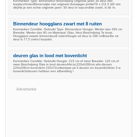
Kenmerken Type: Binnendeur Beschrijving Originele jaren 30 deur met
kraalscchrotenBinnenzijde met origineel duivejager profiel79 x 211,5 (40 mm
dik)Als je een echte originele jaren '30 deur in topconditie zoekt, is dit 'm.
Binnendeur hoogglans zwart met 8 ruiten
Kenmerken Conditie: Gebruikt Type: Binnendeur Hoogte: Minder dan 200 cm
Breedte: Minder dan 80 cm Materiaal: Glas, Hout Beschrijving Te koop,
Hoogglans zwarte binnendeur8 ruitenHoogte vd deur is 198 cmBreedte vd
deur is 77,5 cmIncl loopslot
deuren glas in lood met bovenlicht
Kenmerken Conditie: Gebruikt Hoogte: 215 cm of meer Breedte: 120 cm of
meer Beschrijving Glas in lood deurenAfm.br.220xh280cm afm.deuren
220x208cm bovenlicht 220x72cmbestaat uit 3 deuren en bovenlichtfoto 3 is
bovenlichtdeuren hebben een afbeelding l
Advertentie