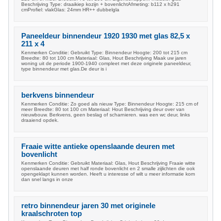
Beschrijving Type: draaikiep kozijn + bovenlichtAfmeting: b112 x h291
cmProfiel: vlakGlas: 24mm HR++ dubbelgla
Paneeldeur binnendeur 1920 1930 met glas 82,5 x
211 x 4
Kenmerken Conditie: Gebruikt Type: Binnendeur Hoogte: 200 tot 215 cm
Breedte: 80 tot 100 cm Materiaal: Glas, Hout Beschrijving Maak uw jaren
woning uit de periode 1900-1940 compleet met deze originele paneeldeur,
type binnendeur met glas.De deur is i
berkvens binnendeur
Kenmerken Conditie: Zo goed als nieuw Type: Binnendeur Hoogte: 215 cm of
meer Breedte: 80 tot 100 cm Materiaal: Hout Beschrijving deur over van
nieuwbouw. Berkvens, geen beslag of scharnieren. was een wc deur, links
draaiend opdek.
Fraaie witte antieke openslaande deuren met
bovenlicht
Kenmerken Conditie: Gebruikt Materiaal: Glas, Hout Beschrijving Fraaie witte
openslaande deuren met half ronde bovenlicht en 2 smalle zijlichten die ook
opengeklapt kunnen worden. Heeft u interesse of wilt u meer informatie kom
dan snel langs in onze
retro binnendeur jaren 30 met originele
kraalschroten top