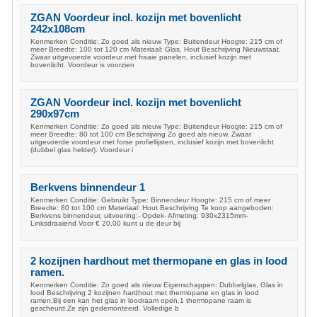
ZGAN Voordeur incl. kozijn met bovenlicht
242x108cm
Kenmerken Conditie: Zo goed als nieuw Type: Buitendeur Hoogte: 215 cm of
meer Breedte: 100 tot 120 cm Materiaal: Glas, Hout Beschrijving Nieuwstaat.
Zwaar uitgevoerde voordeur met fraaie panelen, inclusief kozijn met
bovenlicht. Voordeur is voorzien
ZGAN Voordeur incl. kozijn met bovenlicht
290x97cm
Kenmerken Conditie: Zo goed als nieuw Type: Buitendeur Hoogte: 215 cm of
meer Breedte: 80 tot 100 cm Beschrijving Zo goed als nieuw. Zwaar
uitgevoerde voordeur met forse profiellijsten, inclusief kozijn met bovenlicht
(dubbel glas helder). Voordeur i
Berkvens binnendeur 1
Kenmerken Conditie: Gebruikt Type: Binnendeur Hoogte: 215 cm of meer
Breedte: 80 tot 100 cm Materiaal: Hout Beschrijving Te koop aangeboden:
Berkvens binnendeur, uitvoering:- Opdek- Afmeting: 930x2315mm-
Linksdraaiend Voor € 20,00 kunt u de deur bij
2 kozijnen hardhout met thermopane en glas in lood
ramen.
Kenmerken Conditie: Zo goed als nieuw Eigenschappen: Dubbelglas, Glas in
lood Beschrijving 2 kozijnen hardhout met thermopane en glas in lood
ramen.Bij een kan het glas in loodraam open.1 thermopane raam is
gescheurd.Ze zijn gedemonteerd. Volledige b