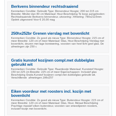
Berkvens binnendeur rechtsdraaiend
Kenmerken Conditie: Gebruikt Type: Binnendeur Hoogte: 200 tot 215 cm
Breedte: Minder dan 80 cm Materiaal: Hout Beschrijving Te koop aangeboden:
Rechtsdraaiende Berkvens binnendeur, uitvoering:- Afmeting: 780x2115mm-
Opdek uitgevoerd Voor € 20,00 mag
250hx252br Grenen vierslag met bovenlicht
Kenmerken Conditie: Zo goed als nieuw Type: Binnendeur Hoogte: 215 cm of
meer Breedte: 120 cm of meer Materiaal: Glas, Hout Beschrijving Vierslag met
bovenlicht, deuren met lage borstwering, voorzien van heel licht geel glas. De
afmetingen zijn 250 c
Gratis kunstof kozijnen compl.met dubbelglas
gebruikt wit
Kenmerken Conditie: Gebruikt Type: Raamkozijn Materiaal: Kunststof Hoogte:
150 tot 225 cm Breedte: 225 cm of meer Eigenschappen: Inclusief glas
Beschrijving Gratis.Kunstof kozijnen compl.met dubbelglas gebruikt wit.
Verschillende afmetingen.186x257
Eiken voordeur met roosters incl. kozijn met
bovenlicht
Kenmerken Conditie: Zo goed als nieuw Type: Buitendeur Hoogte: 215 cm of
meer Breedte: 120 cm of meer Materiaal: Glas, Hout, Metaal Beschrijving
Prachtige massief eiken buitendeur, voorzien van smeedijzeren roosters,
inclusief kozijn met bovenlicht.