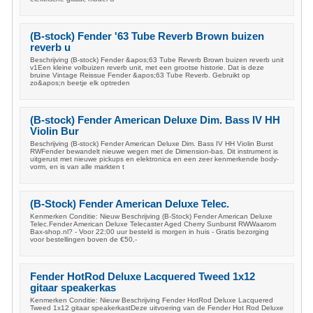
(B-stock) Fender '63 Tube Reverb Brown buizen
reverb u
Beschrijving (B-stock) Fender &apos;63 Tube Reverb Brown buizen reverb unit
v1Een kleine volbuizen reverb unit, met een grootse historie. Dat is deze
bruine Vintage Reissue Fender &apos;63 Tube Reverb. Gebruikt op
zo&apos;n beetje elk optreden
(B-stock) Fender American Deluxe Dim. Bass IV HH
Violin Bur
Beschrijving (B-stock) Fender American Deluxe Dim. Bass IV HH Violin Burst
RWFender bewandelt nieuwe wegen met de Dimension-bas. Dit instrument is
uitgerust met nieuwe pickups en elektronica en een zeer kenmerkende body-
vorm, en is van alle markten t
(B-Stock) Fender American Deluxe Telec.
Kenmerken Conditie: Nieuw Beschrijving (B-Stock) Fender American Deluxe
Telec.Fender American Deluxe Telecaster Aged Cherry Sunburst RWWaarom
Bax-shop.nl? - Voor 22:00 uur besteld is morgen in huis - Gratis bezorging
voor bestellingen boven de €50,-
Fender HotRod Deluxe Lacquered Tweed 1x12
gitaar speakerkas
Kenmerken Conditie: Nieuw Beschrijving Fender HotRod Deluxe Lacquered
Tweed 1x12 gitaar speakerkastDeze uitvoering van de Fender Hot Rod Deluxe