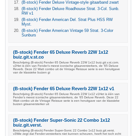
(B-stock) Fender Deluxe Vintage-style gitaarband zwart
(B-stock) Fender Deluxe Roadhouse Strat. 3-Col. Sunb.
RW v1
(B-stock) Fender American Del. Strat Plus HSS RW
Myst.
(B-stock) Fender American Vintage 59 Strat. 3-Color
Sunburs
(B-stock) Fender 65 Deluxe Reverb 22W 1x12
buiz.git.v.st.co
Beschrijving (B-stock) Fender 65 Deluxe Reverb 22W 1x12 buiz.git.v.st.com.
v2Het is één van Fender’s meest iconische gitaarversterkers, de ’65 Deluxe
Reverb. Deze 22 Watt combo uit de Vintage Reissue serie is een heruitgave
van de klassieke buizen gi
(B-stock) Fender 65 Deluxe Reverb 22W 1x12 v1
Beschrijving (B-stock) Fender 65 Deluxe Reverb 22W 1x12 v1Het is één van
Fender’s meest iconische gitaarversterkers, de ’65 Deluxe Reverb. Deze 22
Watt combo uit de Vintage Reissue serie is een heruitgave van de klassieke
buizen gitaarversterker uit
(B-stock) Fender Super-Sonic 22 Combo 1x12
buiz.git.verst.
Beschrijving (B-stock) Fender Super-Sonic 22 Combo 1x12 buiz.git.verst.
v3Wie zegt dat Fender-versterkers niet kunnen scheuren, heeft het toch echt