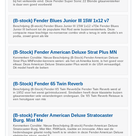
bij het verkeerde eind. Deze Fender Super Sonic 22 Blonde gitaarversterker
is daar een goed voorbeeld
(B-stock) Fender Blues Junior III 15W 1x12 v7
Beschrijving (B-stock) Fender Blues Junior III 15W 1x12 v7De Fender Blues
Junior III behoort tot de populaire Hot Rod serie buizenversterkers. Deze
compacte maar krachtige no-nonsense combo vindt u terug in vele studio’s en
podia, zowel groot als kle
(B-Stock) Fender American Deluxe Strat Plus MN
Kenmerken Conditie: Nieuw Beschrijving (B-Stock) Fender American Deluxe
Strat Plus MNFender-kenners weten: als het uit Amerika komt, is het goed voor
elkaar. Deze American Deluxe Stratocaster Plus wordt in de USA vervaardigd.
Dit model heeft de beken
(B-Stock) Fender 65 Twin Reverb
Beschrijving (B-Stock) Fender 65 Twin ReverbDe Fender Twin Reverb werd al
in 1952 voor het eerst geïntroduceerd. Sindsdien heeft deze klassieke buizen
gitaarversterker vele veranderingen ondergaan. De ’65 Twin Reverb Reissue is
een heruitgave van mis
(B-stock) Fender American Deluxe Stratocaster
Burg. Mist Me
Kenmerken Conditie: Nieuw Beschrijving (B-stock) Fender American Deluxe
Stratocaster Burg. Mist Met. RWKlank, traditie en innovatie. Alles wat de
hedendaagse gitarist nodig heeft is te vinden in deze Fender American Deluxe
elektrische gitaar, model S