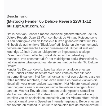
Beschrijving
(B-stock) Fender 65 Deluxe Reverb 22W 1x12
buiz.git.v.st.com. v2
Het is één van Fender’s meest iconische gitaarversterkers, de ’65
Deluxe Reverb. Deze 22 Watt combo uit de Vintage Reissue serie
is een heruitgave van de klassieke buizen gitaarversterker uit 1965.
Hij heeft de authentieke “Blackface” stijl looks en die kenmerkende
heldere en dynamische Fender buizen-sound. Uitgerust met een
krachtige 12-inch Jensen luidspreker en ingebouwde analoge
Reverb en Vibrato effecten, staat deze combo geheel zijn
mannetje, van opnamestudio’s tot middelgrote podia.(Her)beleef nu
het klassieke gitaargeluid van de sixties met de Fender ’65 Deluxe
Reverb.
Fender ’65 Deluxe Reverb: twee kanalen en analoge effecten
Deze Fender combo beschikt over twee kanalen met elk twee
instrumentingangen. Het Normal-kanaal is met een volume, bass en
treble rechttoe rechtaan, maar levert warme en zwoele klanken die
ideaal zijn voor onder andere jazzmuziek. Het Vibrato-kanaal voegt
daar nog eens een buis-aangestuurde Reverb en analoge Vibrato
aan toe. Met het Reverb-effect creëert u die typische ruimtelijke
klanken van de jaren ’60 surf-rock muziek. Voor het nauwkeurig
instellen van de snelheid en intensiteit van het Vibrato-effect, vindt
u op dit kanaal tevens Speed en Intensity regelaars. Beide effecten
zijn tevens op afstand in- en uit te schakelen met de meegeleverde