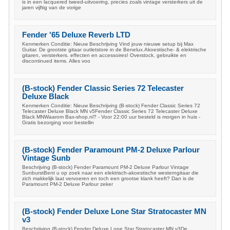
is in een lacquered tweed-uitvoering, precies zoals vintage versterkers uit de
jaren vijftig van de vorige
Fender '65 Deluxe Reverb LTD
Kenmerken Conditie: Nieuw Beschrijving Vind jouw nieuwe setup bij Max
Guitar. De grootste gitaar outletstore in de Benelux.Akoestische- & elektrische
gitaren, versterkers. effecten en accessoires! Overstock, gebruikte en
discontinued items. Alles voo
(B-stock) Fender Classic Series 72 Telecaster
Deluxe Black
Kenmerken Conditie: Nieuw Beschrijving (B-stock) Fender Classic Series 72
Telecaster Deluxe Black MN v5Fender Classic Series 72 Telecaster Deluxe
Black MNWaarom Bax-shop.nl? - Voor 22:00 uur besteld is morgen in huis -
Gratis bezorging voor bestellin
(B-stock) Fender Paramount PM-2 Deluxe Parlour
Vintage Sunb
Beschrijving (B-stock) Fender Paramount PM-2 Deluxe Parlour Vintage
SunburstBent u op zoek naar een elektrisch-akoestische westerngitaar die
zich makkelijk laat vervoeren en toch een grootse klank heeft? Dan is de
Paramount PM-2 Deluxe Parlour zeker
(B-stock) Fender Deluxe Lone Star Stratocaster MN
v3
Beschrijving (B-stock) Fender Deluxe Lone Star Stratocaster MN v3De