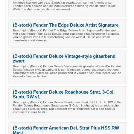
immense klanken van deze &apos;fat strat&apos; van het Amerikaanse
Fender doen denken aan de indrukwekkende omvang van de staat Texas.
Wellicht is dat de reden dat dit instrument
(B-stock) Fender The Edge Deluxe Artist Signature
Beschrijving (B-stock) Fender The Edge Deluxe Artist SignatureFender stelt
met deze Fender The Edge Deluxe artist signature gitaarversterker het geluid
van de gitarist van U2 ter beschikking van de wereld. Dit 12 watt sterke
monstertje staat steevast
(B-stock) Fender Deluxe Vintage-style gitaarband
zwart
Beschrijving (B-stock) Fender Deluxe Vintage-style gitaarband zwartDe Fender
Deluxe Vintage-style gitaarband is een luxueuze, dunne gitaarband met een
comfortabel schouderpad. Deze gitaarband is voorzien van een replica van de
klassieke Fender buckle
(B-stock) Fender Deluxe Roadhouse Strat. 3-Col.
Sunb. RW v1
Beschrijving (B-stock) Fender Deluxe Roadhouse Strat. 3-Col. Sunb. RW v1De
Fender Deluxe Roadhouse Stratocaster (3-Color Sunburst) is een elektrische
gitaar uit de Deluxe-serie. Dat betekent om te beginnen dat u een serieus
instrument in huis haalt d
(B-stock) Fender American Del. Strat Plus HSS RW
Myst.