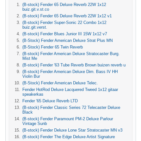
(B-stock) Fender 65 Deluxe Reverb 22W 1x12
buiz.git.v.st.co
(B-stock) Fender 65 Deluxe Reverb 22W 1x12 v1
(B-stock) Fender Super-Sonic 22 Combo 1x12
buiz.git.verst.
(B-stock) Fender Blues Junior III 15W 1x12 v7
(B-Stock) Fender American Deluxe Strat Plus MN
(B-Stock) Fender 65 Twin Reverb
(B-stock) Fender American Deluxe Stratocaster Burg.
Mist Me
(B-stock) Fender '63 Tube Reverb Brown buizen reverb u
(B-stock) Fender American Deluxe Dim. Bass IV HH
Violin Bur
(B-Stock) Fender American Deluxe Telec.
Fender HotRod Deluxe Lacquered Tweed 1x12 gitaar
speakerkas
Fender '65 Deluxe Reverb LTD
(B-stock) Fender Classic Series 72 Telecaster Deluxe
Black
(B-stock) Fender Paramount PM-2 Deluxe Parlour
Vintage Sunb
(B-stock) Fender Deluxe Lone Star Stratocaster MN v3
(B-stock) Fender The Edge Deluxe Artist Signature