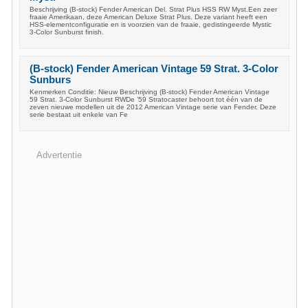
Beschrijving (B-stock) Fender American Del. Strat Plus HSS RW Myst.Een zeer
fraaie Amerikaan, deze American Deluxe Strat Plus. Deze variant heeft een
HSS-elementconfiguratie en is voorzien van de fraaie, gedistingeerde Mystic
3-Color Sunburst finish.
(B-stock) Fender American Vintage 59 Strat. 3-Color
Sunburs
Kenmerken Conditie: Nieuw Beschrijving (B-stock) Fender American Vintage
59 Strat. 3-Color Sunburst RWDe ’59 Stratocaster behoort tot één van de
zeven nieuwe modellen uit de 2012 American Vintage serie van Fender. Deze
serie bestaat uit enkele van Fe
Advertentie