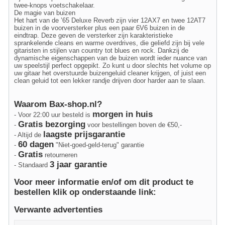
twee-knops voetschakelaar.
De magie van buizen
Het hart van de ’65 Deluxe Reverb zijn vier 12AX7 en twee 12AT7
buizen in de voorversterker plus een paar 6V6 buizen in de
eindtrap. Deze geven de versterker zijn karakteristieke
sprankelende cleans en warme overdrives, die geliefd zijn bij vele
gitaristen in stijlen van country tot blues en rock. Dankzij de
dynamische eigenschappen van de buizen wordt ieder nuance van
uw speelstijl perfect opgepikt. Zo kunt u door slechts het volume op
uw gitaar het overstuurde buizengeluid cleaner krijgen, of juist een
clean geluid tot een lekker randje drijven door harder aan te slaan.
Waarom Bax-shop.nl?
morgen in huis
- Voor 22:00 uur besteld is
Gratis bezorging
-
voor bestellingen boven de €50,-
laagste prijsgarantie
- Altijd de
60 dagen
-
"Niet-goed-geld-terug" garantie
Gratis
-
retourneren
3 jaar garantie
- Standaard
Voor meer informatie en/of om dit product te
bestellen klik op onderstaande link:
Verwante advertenties