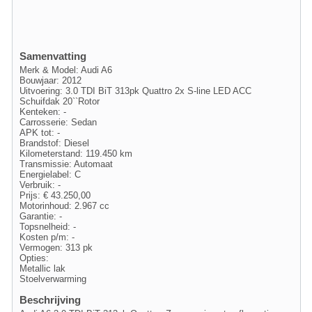
Samenvatting
Merk & Model: Audi A6
Bouwjaar: 2012
Uitvoering: 3.0 TDI BiT 313pk Quattro 2x S-line LED ACC
Schuifdak 20``Rotor
Kenteken: -
Carrosserie: Sedan
APK tot: -
Brandstof: Diesel
Kilometerstand: 119.450 km
Transmissie: Automaat
Energielabel: C
Verbruik: -
Prijs: € 43.250,00
Motorinhoud: 2.967 cc
Garantie: -
Topsnelheid: -
Kosten p/m: -
Vermogen: 313 pk
Opties:
Metallic lak
Stoelverwarming
Beschrijving