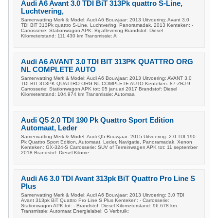
Audi A6 Avant 3.0 TDI BiT 313Pk quattro S-Line,
Luchtvering,
Samenvatting Merk & Model: Audi A6 Bouwjaar: 2013 Uitvoering: Avant 3.0
TDI BiT 313Pk quattro S-Line, Luchtvering, Panoramadak, 2013 Kenteken: -
Carrosserie: Stationwagon APK: Bij aflevering Brandstof: Diesel
Kilometerstand: 111.430 km Transmissie: A
Audi A6 AVANT 3.0 TDI BIT 313PK QUATTRO ORG
NL COMPLETE AUTO
Samenvatting Merk & Model: Audi A6 Bouwjaar: 2013 Uitvoering: AVANT 3.0
TDI BIT 313PK QUATTRO ORG NL COMPLETE AUTO Kenteken: 87-ZRJ-9
Carrosserie: Stationwagon APK tot: 05 januari 2017 Brandstof: Diesel
Kilometerstand: 104.974 km Transmissie: Automaa
Audi Q5 2.0 TDI 190 Pk Quattro Sport Edition
Automaat, Leder
Samenvatting Merk & Model: Audi Q5 Bouwjaar: 2015 Uitvoering: 2.0 TDI 190
Pk Quattro Sport Edition, Automaat, Leder, Navigatie, Panoramadak, Xenon
Kenteken: GX-324-S Carrosserie: SUV of Terreinwagen APK tot: 11 september
2018 Brandstof: Diesel Kilome
Audi A6 3.0 TDI Avant 313pk BiT Quattro Pro Line S
Plus
Samenvatting Merk & Model: Audi A6 Bouwjaar: 2013 Uitvoering: 3.0 TDI
Avant 313pk BiT Quattro Pro Line S Plus Kenteken: - Carrosserie:
Stationwagon APK tot: - Brandstof: Diesel Kilometerstand: 96.678 km
Transmissie: Automaat Energielabel: G Verbruik: