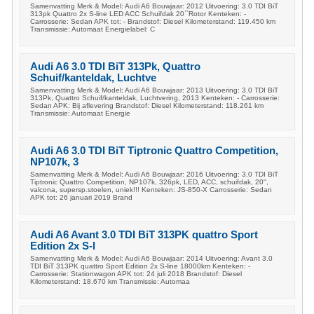
Samenvatting Merk & Model: Audi A6 Bouwjaar: 2012 Uitvoering: 3.0 TDI BiT
313pk Quattro 2x S-line LED ACC Schuifdak 20``Rotor Kenteken: -
Carrosserie: Sedan APK tot: - Brandstof: Diesel Kilometerstand: 119.450 km
Transmissie: Automaat Energielabel: C
Audi A6 3.0 TDI BiT 313Pk, Quattro
Schuif/kanteldak, Luchtve
Samenvatting Merk & Model: Audi A6 Bouwjaar: 2013 Uitvoering: 3.0 TDI BiT
313Pk, Quattro Schuif/kanteldak, Luchtvering, 2013 Kenteken: - Carrosserie:
Sedan APK: Bij aflevering Brandstof: Diesel Kilometerstand: 118.261 km
Transmissie: Automaat Energie
Audi A6 3.0 TDI BiT Tiptronic Quattro Competition,
NP107k, 3
Samenvatting Merk & Model: Audi A6 Bouwjaar: 2016 Uitvoering: 3.0 TDI BiT
Tiptronic Quattro Competition, NP107k, 326pk, LED, ACC, schuifdak, 20'',
valcona, supersp.stoelen, uniek!!! Kenteken: JS-850-X Carrosserie: Sedan
APK tot: 26 januari 2019 Brand
Audi A6 Avant 3.0 TDI BiT 313PK quattro Sport
Edition 2x S-l
Samenvatting Merk & Model: Audi A6 Bouwjaar: 2014 Uitvoering: Avant 3.0
TDI BiT 313PK quattro Sport Edition 2x S-line 18000km Kenteken: -
Carrosserie: Stationwagon APK tot: 24 juli 2018 Brandstof: Diesel
Kilometerstand: 18.670 km Transmissie: Automaa