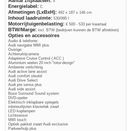
Aantal zitplaatsen:
5
Energielabel:
C
Afmetingen (LxBxH):
492 x 187 x 146 cm
Inhoud laadruimte:
530/995 l
Motorrijtuigenbelasting:
€ 500 - 533 per kwartaal
BTW/Marge:
incl. BTW (bedrijven kunnen de BTW aftrekken)
Opties en accessoires
Audio & telefonie:
Audi navigatie MMI plus
Overige:
Achteruitrijcamera
Adaptieve Cruise Control ( ACC )
Aluminium wielen 20 inch ''rotor-design''
Ambiente verlichting
Audi active lane assist
Audi comfort sleutel
Audi Drive Select
Audi pre sense plus
Audi side assist
Bose Surround Sound system
DVD-speler
Elektrisch inklapbare spiegels
interieurlijsten klavierlak zwart
LED koplampen
Lichtsensor
MMI touch
Optiek pakket zwart Audi exclusive
Parkeerhulp plus