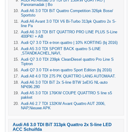
AUDI A6 Allroad 3.0 TDI BIT 230KW QUATTRO |
Panoramadak | Bo
Audi A6 3.0 TDI BiT Quattro Competition 326pk Bose/
Sportsto
Audi A6 Avant 3.0 TDI V6 Bi-Turbo 313pk Quattro 2x S-
line Pa
Audi A6 3.0 TDI BIT QUATTRO PRO LINE PLUS S-Line
400PK! + AB
Audi Q7 3.0 TDi e-tron quattro | 10% KORTING (bj 2016)
Audi A5 3.0 TDI SPORT BACK quattro S-LINE
,STANDKACHEL,NAVI,
Audi Q7 3.0 TDI 239pk CleanDiesel quattro Pro Line S
Tiptron
Audi Q7 3.0 TDI e-tron quattro Sport Edition (bj 2016)
Audi A8 4.0 TDI 275 PK QUATTRO LANG AUTOMAAT.
Audi A6 3.0 TDI BiT 2x S-line BTW 1eEIG NL-auto
NP€96.280
Audi A5 3.0 TDI 176KW COUPE QUATTRO S line s5
pakket
Audi A6 2.7 TDI 132KW Avant Quattro AUT 2006,
NAP,Nieuwe APK
Audi A6 3.0 TDI BiT 313pk Quattro 2x S-line LED
ACC Schuifda