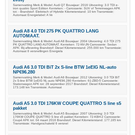
Samenvatting Merk & Model: Audi Q7 Bouwjaar: 2016 Uitvoering: 3.0 TDI e-
tron quattro Sport Edition Kenteken: - Carrosserie: SUV of Terreinwagen APK
tot: - Brandstof: Elektrisch of Hybride Kilometerstand: 10 km Transmissie:
Automaat Energielabel: A Ve
Audi A8 4.0 TDI 275 PK QUATTRO LANG
AUTOMAAT.
Samenvatting Merk & Model: Audi A8 Bouwjaar: 2004 Uitvoering: 4.0 TDI 275
PK QUATTRO LANG AUTOMAAT. Kenteken: 72-NV-JN Carrosserie: Sedan
APK: Bij aflevering Brandstof: Diesel Kilometerstand: 255.000 km Transmissie:
Automaat 6 versnellingen Energiela
Audi A6 3.0 TDI BiT 2x S-line BTW 1eEIG NL-auto
NP€96.280
Samenvatting Merk & Model: Audi A6 Bouwjaar: 2012 Uitvoering: 3.0 TDI BiT
2x S-line BTW 1eEIG NL-auto NP€96.280 Kenteken: 61-ZBD-5 Carrosserie:
Stationwagon APK tot: 28 september 2017 Brandstof: Diesel Kilometerstand:
173.148 km Transmissie: Automaat
Audi A5 3.0 TDI 176KW COUPE QUATTRO S line s5
pakket
Samenvatting Merk & Model: Audi A5 Bouwjaar: 2007 Uitvoering: 3.0 TDI
176KW COUPE QUATTRO S line s5 pakket Kenteken: 72-KBH-2 Carrosserie:
Coupé APK tot: 04 maart 2016 Brandstof: Diesel Kilometerstand: 177.165 km
Transmissie: Handgeschakeld 6 versnel