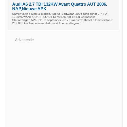
Audi A6 2.7 TDI 132KW Avant Quattro AUT 2006,
NAP,Nieuwe APK
Samenvatting Merk & Model: Audi A6 Bouwjaar: 2006 Uitvoering: 2.7 TDI
132KW AVANT QUATTRO AUT Kenteken: 90-TN-LR Carrosserie:
Stationwagon APK tot: 05 september 2017 Brandstof: Diesel Kilometerstand:
232.965 km Transmissie: Automaat 6 versnellingen E
Advertentie