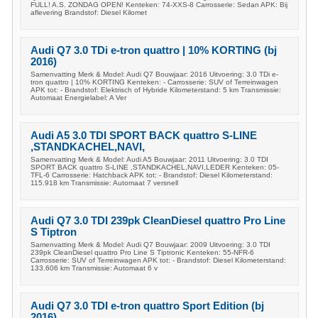
FULL! A.S. ZONDAG OPEN! Kenteken: 74-XXS-8 Carrosserie: Sedan APK: Bij
aflevering Brandstof: Diesel Kilomet
Audi Q7 3.0 TDi e-tron quattro | 10% KORTING (bj
2016)
Samenvatting Merk & Model: Audi Q7 Bouwjaar: 2016 Uitvoering: 3.0 TDi e-
tron quattro | 10% KORTING Kenteken: - Carrosserie: SUV of Terreinwagen
APK tot: - Brandstof: Elektrisch of Hybride Kilometerstand: 5 km Transmissie:
Automaat Energielabel: A Ver
Audi A5 3.0 TDI SPORT BACK quattro S-LINE
,STANDKACHEL,NAVI,
Samenvatting Merk & Model: Audi A5 Bouwjaar: 2011 Uitvoering: 3.0 TDI
SPORT BACK quattro S-LINE ,STANDKACHEL,NAVI,LEDER Kenteken: 05-
TFL-6 Carrosserie: Hatchback APK tot: - Brandstof: Diesel Kilometerstand:
115.918 km Transmissie: Automaat 7 versnell
Audi Q7 3.0 TDI 239pk CleanDiesel quattro Pro Line
S Tiptron
Samenvatting Merk & Model: Audi Q7 Bouwjaar: 2009 Uitvoering: 3.0 TDI
239pk CleanDiesel quattro Pro Line S Tiptronic Kenteken: 55-NFR-6
Carrosserie: SUV of Terreinwagen APK tot: - Brandstof: Diesel Kilometerstand:
133.606 km Transmissie: Automaat 6 v
Audi Q7 3.0 TDI e-tron quattro Sport Edition (bj
2016)