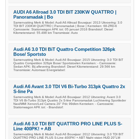
AUDI A6 Allroad 3.0 TDI BIT 230KW QUATTRO |
Panoramadak | Bo
Samenvatting Merk & Model: Audi A6 Allroad Bouwjaar: 2013 Uitvoering: 3.0
TDI BIT 230KW QUATTRO | Panoramadak | Bose | Kenteken: 68-ZRD-6
Carrosserie: Stationwagon APK tot: 05 januari 2016 Brandstof: Diesel
Kilometerstand: 55.498 km Transmissie: Auto
Audi A6 3.0 TDI BiT Quattro Competition 326pk
Bose/ Sportsto
Samenvatting Merk & Model: Audi A6 Bouwjaar: 2015 Uitvoering: 3.0 TDI BiT
Quattro Competition 326pk Bose/ Sportstoelen Kenteken: - Carrosserie:
Sedan APK: Bij aflevering Brandstof: Diesel Kilometerstand: 29.566 km
Transmissie: Automaat Energielabel:
Audi A6 Avant 3.0 TDI V6 Bi-Turbo 313pk Quattro 2x
S-line Pa
Samenvatting Merk & Model: Audi A6 Bouwjaar: 2012 Uitvoering: Avant 3.0
TDI V6 Bi-Turbo 313pk Quattro 2x S-line Panoramadak Luchtvering Sportleder
Navi/MMI Xenon/Led Camera 20" Pdc 99dkm Kenteken: - Carrosserie:
Stationwagon APK tot: - Brandstof:
Audi A6 3.0 TDI BIT QUATTRO PRO LINE PLUS S-
Line 400PK! + AB
Samenvatting Merk & Model: Audi A6 Bouwjaar: 2012 Uitvoering: 3.0 TDI BIT
QUATTRO PRO LINE PLUS S-Line 400PK! + ABT Night vision HUD 20"LM