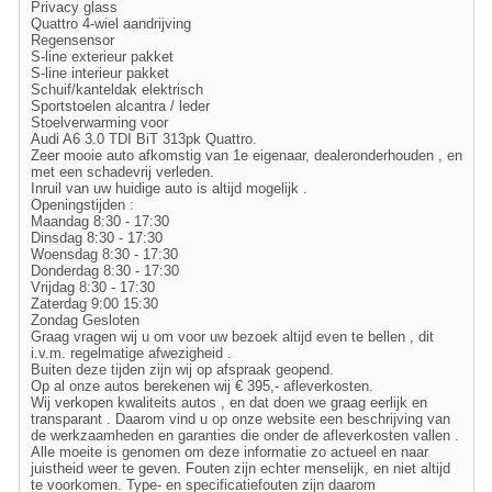
Privacy glass
Quattro 4-wiel aandrijving
Regensensor
S-line exterieur pakket
S-line interieur pakket
Schuif/kanteldak elektrisch
Sportstoelen alcantra / leder
Stoelverwarming voor
Audi A6 3.0 TDI BiT 313pk Quattro.
Zeer mooie auto afkomstig van 1e eigenaar, dealeronderhouden , en
met een schadevrij verleden.
Inruil van uw huidige auto is altijd mogelijk .
Openingstijden :
Maandag 8:30 - 17:30
Dinsdag 8:30 - 17:30
Woensdag 8:30 - 17:30
Donderdag 8:30 - 17:30
Vrijdag 8:30 - 17:30
Zaterdag 9:00 15:30
Zondag Gesloten
Graag vragen wij u om voor uw bezoek altijd even te bellen , dit
i.v.m. regelmatige afwezigheid .
Buiten deze tijden zijn wij op afspraak geopend.
Op al onze autos berekenen wij € 395,- afleverkosten.
Wij verkopen kwaliteits autos , en dat doen we graag eerlijk en
transparant . Daarom vind u op onze website een beschrijving van
de werkzaamheden en garanties die onder de afleverkosten vallen .
Alle moeite is genomen om deze informatie zo actueel en naar
juistheid weer te geven. Fouten zijn echter menselijk, en niet altijd
te voorkomen. Type- en specificatiefouten zijn daarom