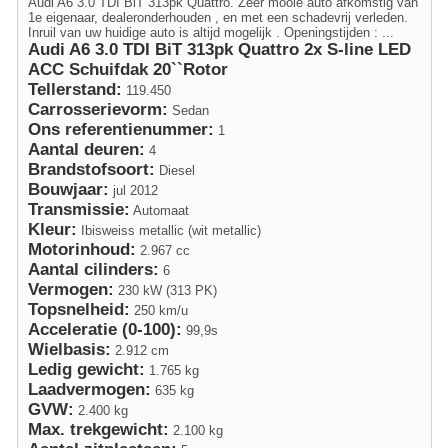
Audi A6 3.0 TDI BiT 313pk Quattro. Zeer mooie auto afkomstig van
1e eigenaar, dealeronderhouden , en met een schadevrij verleden.
Inruil van uw huidige auto is altijd mogelijk . Openingstijden : ...
Audi A6 3.0 TDI BiT 313pk Quattro 2x S-line LED
ACC Schuifdak 20``Rotor
Tellerstand:
119.450
Carrosserievorm:
Sedan
Ons referentienummer:
1
Aantal deuren:
4
Brandstofsoort:
Diesel
Bouwjaar:
jul 2012
Transmissie:
Automaat
Kleur:
Ibisweiss metallic (wit metallic)
Motorinhoud:
2.967 cc
Aantal cilinders:
6
Vermogen:
230 kW (313 PK)
Topsnelheid:
250 km/u
Acceleratie (0-100):
99,9s
Wielbasis:
2.912 cm
Ledig gewicht:
1.765 kg
Laadvermogen:
635 kg
GVW:
2.400 kg
Max. trekgewicht:
2.100 kg