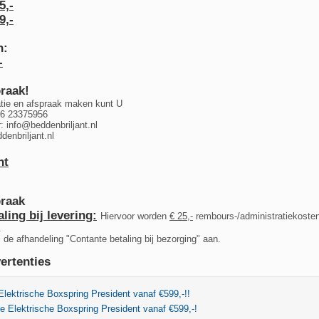
5,-
9,-
n:
-
raak!
tie en afspraak maken kunt U
 6 23375956
r:
info@beddenbriljant.nl
enbriljant.nl
nt
raak
ling bij levering:
Hiervoor worden
€ 25,-
rembours-/administratiekosten
.
ij de afhandeling "Contante betaling bij bezorging" aan.
ertenties
ektrische Boxspring President vanaf €599,-!!
 Elektrische Boxspring President vanaf €599,-!