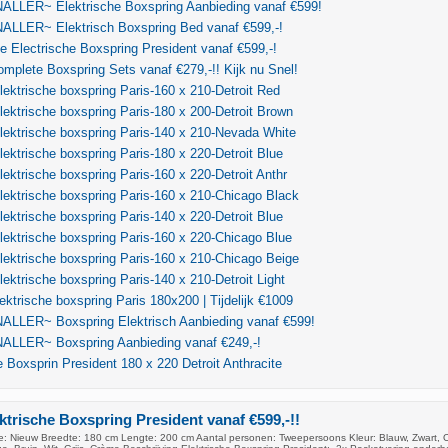
LLER~ Elektrische Boxspring Aanbieding vanaf €599!
LLER~ Elektrisch Boxspring Bed vanaf €599,-!
 Electrische Boxspring President vanaf €599,-!
mplete Boxspring Sets vanaf €279,-!! Kijk nu Snel!
ektrische boxspring Paris-160 x 210-Detroit Red
ektrische boxspring Paris-180 x 200-Detroit Brown
ektrische boxspring Paris-140 x 210-Nevada White
ektrische boxspring Paris-180 x 220-Detroit Blue
ektrische boxspring Paris-160 x 220-Detroit Anthr
ektrische boxspring Paris-160 x 210-Chicago Black
ektrische boxspring Paris-140 x 220-Detroit Blue
ektrische boxspring Paris-160 x 220-Chicago Blue
ektrische boxspring Paris-160 x 210-Chicago Beige
ektrische boxspring Paris-140 x 210-Detroit Light
ktrische boxspring Paris 180x200 | Tijdelijk €1009
LLER~ Boxspring Elektrisch Aanbieding vanaf €599!
LLER~ Boxspring Aanbieding vanaf €249,-!
e Boxsprin President 180 x 220 Detroit Anthracite
trische Boxspring President vanaf €599,-!!
: Nieuw Breedte: 180 cm Lengte: 200 cm Aantal personen: Tweepersoons Kleur: Blauw, Zwart, 