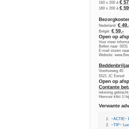
€ 57
160 x 200 á
€ 59
180 x 200 á
Bezorgkoste
€ 49,
Nederland:
€ 59,-
België:
Open op afsp
Voor meer informa
Bellen naar: 0031
E-mail sturen naa
Website: www.Bedd
Beddenbrilja
Voortseweg 45
5521 JC Eersel
Open op afsp
Contante beta
rekening gebracht
Hiervoor klikt U b
Verwante adv
~ACTIE~ El
~TIP~ Luxe