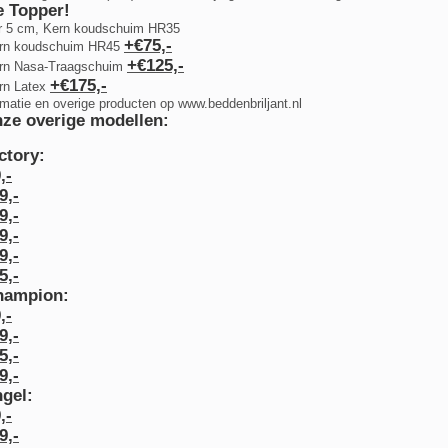
 Topper!
er 5 cm, Kern koudschuim HR35
+€75,-
ern koudschuim HR45
+€125,-
ern Nasa-Traagschuim
+€175,-
ern Latex
ormatie en overige producten op www.beddenbriljant.nl
nze overige modellen:
ctory:
,-
9,-
9,-
9,-
9,-
5,-
hampion:
,-
9,-
5,-
9,-
gel:
,-
9,-