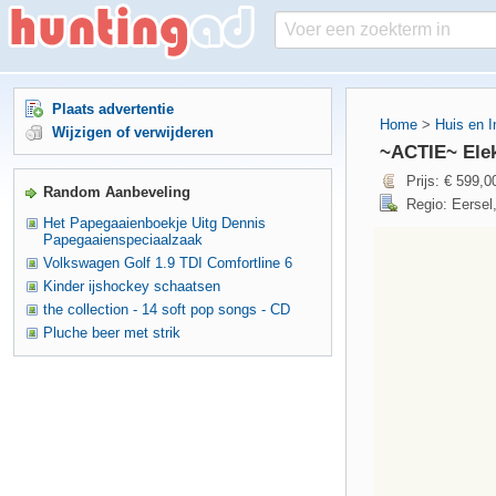
Plaats advertentie
Home
>
Huis en I
Wijzigen of verwijderen
~ACTIE~ Elek
Prijs: € 599,0
Random Aanbeveling
Regio: Eersel
Het Papegaaienboekje Uitg Dennis
Papegaaienspeciaalzaak
Volkswagen Golf 1.9 TDI Comfortline 6
Kinder ijshockey schaatsen
the collection - 14 soft pop songs - CD
Pluche beer met strik