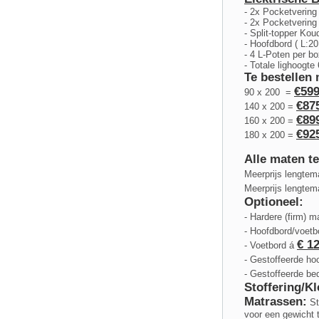
- 2x Pocketvering 
- 2x Pocketvering 
- Split-topper Ko
- Hoofdbord ( L:2
- 4 L-Poten per b
- Totale lighoogte
Te bestellen
€599
90 x 200 =
€875
140 x 200 =
€899
160 x 200 =
€925
180 x 200 =
Alle maten te
Meerprijs lengte
Meerprijs lengte
Optioneel:
- Hardere (firm) 
- Hoofdbord/voet
€ 12
- Voetbord á
- Gestoffeerde h
- Gestoffeerde b
Stoffering/Kl
Matrassen:
St
voor een gewicht 