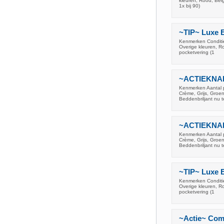
kleuren, Rood, Beig
1x bij 90)
~TIP~ Luxe E
Kenmerken Conditie
Overige kleuren, Ro
pocketvering (1
~ACTIEKNALL
Kenmerken Aantal p
Crème, Grijs, Groen
Beddenbriljant nu t
~ACTIEKNALL
Kenmerken Aantal p
Crème, Grijs, Groen
Beddenbriljant nu t
~TIP~ Luxe E
Kenmerken Conditie
Overige kleuren, Ro
pocketvering (1
~Actie~ Comp