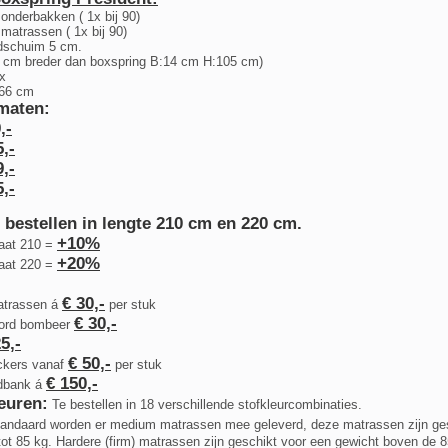
onderbakken ( 1x bij 90)
matrassen ( 1x bij 90)
udschuim 5 cm.
0 cm breder dan boxspring B:14 cm H:105 cm)
ox
 66 cm
 maten:
,-
,-
,-
,-
 bestellen in lengte 210 cm en 220 cm.
+10%
maat 210 =
+20%
maat 220 =
€ 30,-
matrassen á
per stuk
€ 30,-
bord bombeer
5,-
€ 50,-
ockers vanaf
per stuk
€ 150,-
edbank á
euren:
Te bestellen in 18 verschillende stofkleurcombinaties.
andaard worden er medium matrassen mee geleverd, deze matrassen zijn ge
tot 85 kg. Hardere (firm) matrassen zijn geschikt voor een gewicht boven de 8