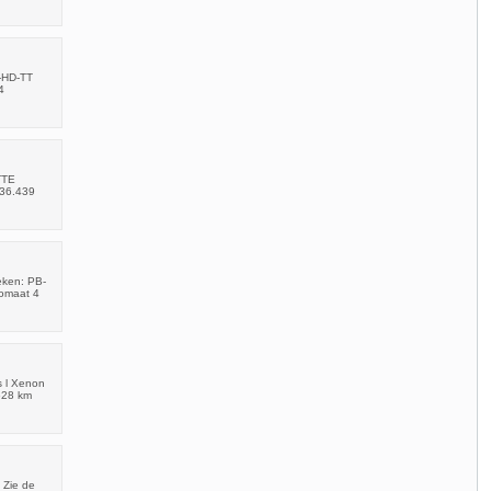
7-HD-TT
4
TTE
236.439
eken: PB-
tomaat 4
s l Xenon
628 km
 Zie de