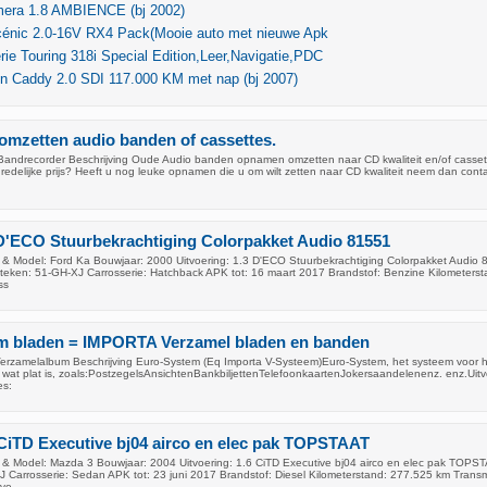
mera 1.8 AMBIENCE (bj 2002)
cénic 2.0-16V RX4 Pack(Mooie auto met nieuwe Apk
e Touring 318i Special Edition,Leer,Navigatie,PDC
n Caddy 2.0 SDI 117.000 KM met nap (bj 2007)
omzetten audio banden of cassettes.
andrecorder Beschrijving Oude Audio banden opnamen omzetten naar CD kwaliteit en/of casset
edelijke prijs? Heeft u nog leuke opnamen die u om wilt zetten naar CD kwaliteit neem dan cont
D'ECO Stuurbekrachtiging Colorpakket Audio 81551
& Model: Ford Ka Bouwjaar: 2000 Uitvoering: 1.3 D'ECO Stuurbekrachtiging Colorpakket Audio
nteken: 51-GH-XJ Carrosserie: Hatchback APK tot: 16 maart 2017 Brandstof: Benzine Kilometerst
ss
m bladen = IMPORTA Verzamel bladen en banden
rzamelalbum Beschrijving Euro-System (Eq Importa V-Systeem)Euro-System, het systeem voor 
 wat plat is, zoals:PostzegelsAnsichtenBankbiljettenTelefoonkaartenJokersaandelenenz. enz.Uitv
es:
CiTD Executive bj04 airco en elec pak TOPSTAAT
& Model: Mazda 3 Bouwjaar: 2004 Uitvoering: 1.6 CiTD Executive bj04 airco en elec pak TOPS
 Carrosserie: Sedan APK tot: 23 juni 2017 Brandstof: Diesel Kilometerstand: 277.525 km Transm
 ve