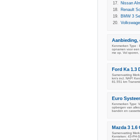
Nissan Al
Renault S
BMW 3 Seri
Volkswage
Aanbieding, 
Kenmerken Type : B
opnamen voor een r
me op. Vol sporen,
Ford Ka 1.3 
Samenvatting Merk 
km's incl. NAP! Ke
81.551 km Transmi
Euro Systee
Kenmerken Type: Ve
opbergen van alles
banden en cassett
Mazda 3 1.6 
Samenvatting Merk 
Kenteken: 43-PH-SJ
Handgeschakeld 5