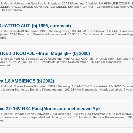
 & Model: Volkswagen New Beetle Bouwjaar: 2003 Uitvoering: Cabriolet 2.0 HIGHLINE ZOMER- 
DER, AIRCO, CRUISE CONTROL, LM-WIELEN Kenteken: 14-RFZ-7 Carrosserie: Cabriolet APK 
: Benzine Kilom
QUATTRO AUT. (bj 1996, automaat)
& Model: Audi A8 Bouwjaar: 1996 Uitvoering: 3.7 QUATTRO AUT. Kenteken: RH-SB-48 Carrosser
januari 2016 Brandstof: Benzine Kilometerstand: 85.534 km Transmissie: Automaat 5 versnelling
ruik:
 Ka 1.3 KOOPJE --Inruil Mogelijk-- (bj 2000)
& Model: Ford Ka Bouwjaar: 2000 Uitvoering: Ford Ka 1.3 KOOPJE --Inruil Mogelijk-- Kenteken:
back APK tot: 29 januari 2017 Brandstof: Benzine Kilometerstand: 76.142 km Transmissie:
versnel
ra 1.8 AMBIENCE (bj 2002)
& Model: Nissan Almera Bouwjaar: 2002 Uitvoering: 1.8 AMBIENCE Kenteken: 13-JT-XZ Carrosse
 aflevering Brandstof: Benzine Kilometerstand: 192.224 km Transmissie: Handgeschakeld 5 versn
nic 2.0-16V RX4 Pack(Mooie auto met nieuwe Apk
& Model: Renault Scenic Bouwjaar: 2000 Uitvoering: 2.0-16V RX4 Pack(Mooie auto met nieuwe
 Carrosserie: Stationwagon APK tot: 16 augustus 2017 Brandstof: Benzine Kilometerstand: 19
gesc