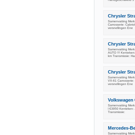
Chrysler Stra
Samenvatting Merk 
Carrosserie: Cabri
versnellingen Ene
Chrysler St
Samenvatting Merk 
AUTO !!! Kenteken:
km Transmissie: H
Chrysler Str
Samenvatting Merk
VX-61 Carrosserie:
versnellingen Ene
Volkswagen G
Samenvatting Merk 
l €3950 Kenteken: 
Transmissie:
Mercedes-Be
Samenvatting Merk