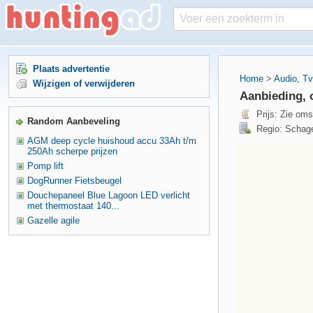
Plaats advertentie
Home
>
Audio, Tv
Wijzigen of verwijderen
Aanbieding, 
Prijs: Zie oms
Random Aanbeveling
Regio: Schag
AGM deep cycle huishoud accu 33Ah t/m
250Ah scherpe prijzen
Pomp lift
DogRunner Fietsbeugel
Douchepaneel Blue Lagoon LED verlicht
met thermostaat 140...
Gazelle agile