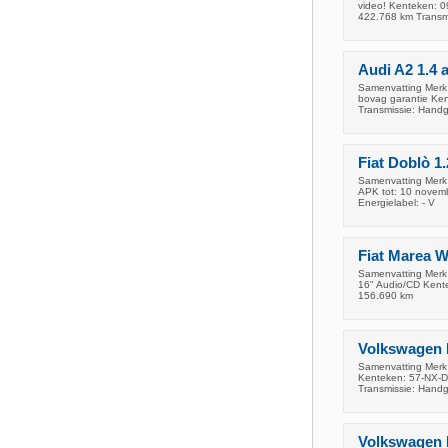
video! Kenteken: 0
422.768 km Trans
Audi A2 1.4 
Samenvatting Merk 
bovag garantie Ken
Transmissie: Hand
Fiat Doblò 1.
Samenvatting Merk 
APK tot: 10 novemb
Energielabel: - V
Fiat Marea W
Samenvatting Merk 
16" Audio/CD Kente
156.690 km
Volkswagen N
Samenvatting Merk 
Kenteken: 57-NX-DP
Transmissie: Hand
Volkswagen 