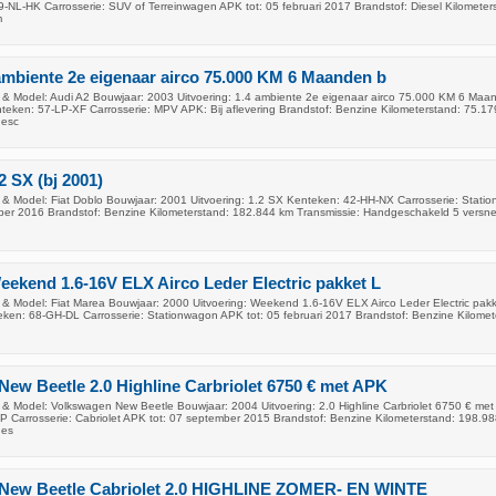
9-NL-HK Carrosserie: SUV of Terreinwagen APK tot: 05 februari 2017 Brandstof: Diesel Kilometer
m
ambiente 2e eigenaar airco 75.000 KM 6 Maanden b
& Model: Audi A2 Bouwjaar: 2003 Uitvoering: 1.4 ambiente 2e eigenaar airco 75.000 KM 6 Maa
teken: 57-LP-XF Carrosserie: MPV APK: Bij aflevering Brandstof: Benzine Kilometerstand: 75.1
gesc
2 SX (bj 2001)
& Model: Fiat Doblo Bouwjaar: 2001 Uitvoering: 1.2 SX Kenteken: 42-HH-NX Carrosserie: Stati
er 2016 Brandstof: Benzine Kilometerstand: 182.844 km Transmissie: Handgeschakeld 5 versne
eekend 1.6-16V ELX Airco Leder Electric pakket L
& Model: Fiat Marea Bouwjaar: 2000 Uitvoering: Weekend 1.6-16V ELX Airco Leder Electric pak
ken: 68-GH-DL Carrosserie: Stationwagon APK tot: 05 februari 2017 Brandstof: Benzine Kilomet
ew Beetle 2.0 Highline Carbriolet 6750 € met APK
& Model: Volkswagen New Beetle Bouwjaar: 2004 Uitvoering: 2.0 Highline Carbriolet 6750 € me
 Carrosserie: Cabriolet APK tot: 07 september 2015 Brandstof: Benzine Kilometerstand: 198.9
ges
New Beetle Cabriolet 2.0 HIGHLINE ZOMER- EN WINTE