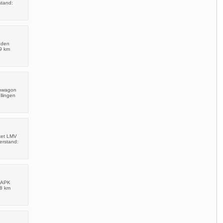
stand:
nden
79 km
onwagon
llingen
ket LMV
erstand:
t APK
88 km