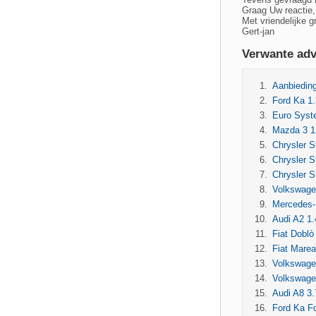
Graag Uw reactie,
Met vriendelijke g
Gert-jan
Verwante adv
Aanbieding
Ford Ka 1.
Euro Syst
Mazda 3 1
Chrysler S
Chrysler 
Chrysler S
Volkswagen
Mercedes-
Audi A2 1
Fiat Doblò
Fiat Marea
Volkswagen
Volkswage
Audi A8 3
Ford Ka Fo