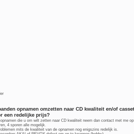
er
anden opnamen omzetten naar CD kwaliteit en/of casset
 een redelijke prijs?
 opnamen die u om wilt zetten naar CD kwaliteit neem dan contact met me op
en, 4 sporen alle mogelijk.
oblemen mits de kwaliteit van de opnamen nog enigszins redelijk is.
recorders AKAI of REVOX defect om op te knappen (hobby).