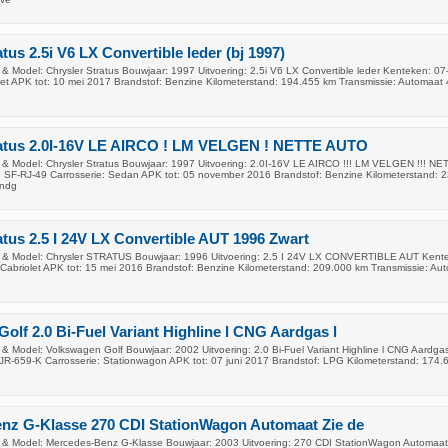
tus 2.5i V6 LX Convertible leder (bj 1997)
& Model: Chrysler Stratus Bouwjaar: 1997 Uitvoering: 2.5i V6 LX Convertible leder Kenteken: 0
olet APK tot: 10 mei 2017 Brandstof: Benzine Kilometerstand: 194.455 km Transmissie: Automaat 
ratus 2.0I-16V LE AIRCO ! LM VELGEN ! NETTE AUTO
& Model: Chrysler Stratus Bouwjaar: 1997 Uitvoering: 2.0I-16V LE AIRCO !!! LM VELGEN !!! NE
 SF-RJ-49 Carrosserie: Sedan APK tot: 05 november 2016 Brandstof: Benzine Kilometerstand: 
andg
atus 2.5 I 24V LX Convertible AUT 1996 Zwart
 & Model: Chrysler STRATUS Bouwjaar: 1996 Uitvoering: 2.5 I 24V LX CONVERTIBLE AUT Kent
 Cabriolet APK tot: 15 mei 2016 Brandstof: Benzine Kilometerstand: 209.000 km Transmissie: Au
olf 2.0 Bi-Fuel Variant Highline l CNG Aardgas l
& Model: Volkswagen Golf Bouwjaar: 2002 Uitvoering: 2.0 Bi-Fuel Variant Highline l CNG Aardga
JR-659-K Carrosserie: Stationwagon APK tot: 07 juni 2017 Brandstof: LPG Kilometerstand: 174.
nz G-Klasse 270 CDI StationWagon Automaat Zie de
 & Model: Mercedes-Benz G-Klasse Bouwjaar: 2003 Uitvoering: 270 CDI StationWagon Automaat