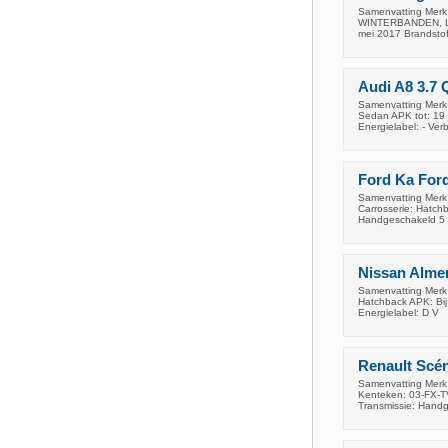
Samenvatting Merk
WINTERBANDEN, LE
mei 2017 Brandstof
Audi A8 3.7 
Samenvatting Merk 
Sedan APK tot: 19 
Energielabel: - Verb
Ford Ka Ford
Samenvatting Merk 
Carrosserie: Hatch
Handgeschakeld 5 
Nissan Alme
Samenvatting Merk 
Hatchback APK: Bij
Energielabel: D V
Renault Scé
Samenvatting Merk 
Kenteken: 03-FX-TV
Transmissie: Hand