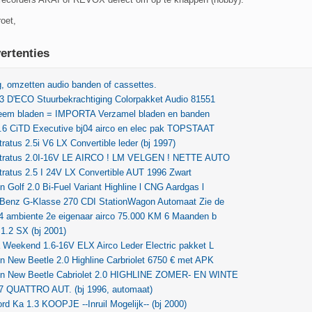
roet,
ertenties
, omzetten audio banden of cassettes.
3 D'ECO Stuurbekrachtiging Colorpakket Audio 81551
eem bladen = IMPORTA Verzamel bladen en banden
.6 CiTD Executive bj04 airco en elec pak TOPSTAAT
tratus 2.5i V6 LX Convertible leder (bj 1997)
Stratus 2.0I-16V LE AIRCO ! LM VELGEN ! NETTE AUTO
tratus 2.5 I 24V LX Convertible AUT 1996 Zwart
 Golf 2.0 Bi-Fuel Variant Highline l CNG Aardgas l
Benz G-Klasse 270 CDI StationWagon Automaat Zie de
.4 ambiente 2e eigenaar airco 75.000 KM 6 Maanden b
 1.2 SX (bj 2001)
 Weekend 1.6-16V ELX Airco Leder Electric pakket L
 New Beetle 2.0 Highline Carbriolet 6750 € met APK
n New Beetle Cabriolet 2.0 HIGHLINE ZOMER- EN WINTE
.7 QUATTRO AUT. (bj 1996, automaat)
rd Ka 1.3 KOOPJE --Inruil Mogelijk-- (bj 2000)