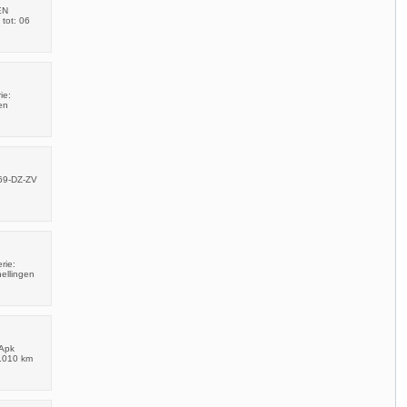
EN
tot: 06
ie:
en
 69-DZ-ZV
rie:
ellingen
 Apk
1.010 km