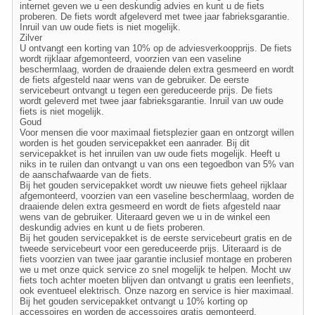
internet geven we u een deskundig advies en kunt u de fiets
proberen. De fiets wordt afgeleverd met twee jaar fabrieksgarantie.
Inruil van uw oude fiets is niet mogelijk.
Zilver
U ontvangt een korting van 10% op de adviesverkoopprijs. De fiets
wordt rijklaar afgemonteerd, voorzien van een vaseline
beschermlaag, worden de draaiende delen extra gesmeerd en wordt
de fiets afgesteld naar wens van de gebruiker. De eerste
servicebeurt ontvangt u tegen een gereduceerde prijs. De fiets
wordt geleverd met twee jaar fabrieksgarantie. Inruil van uw oude
fiets is niet mogelijk.
Goud
Voor mensen die voor maximaal fietsplezier gaan en ontzorgt willen
worden is het gouden servicepakket een aanrader. Bij dit
servicepakket is het inruilen van uw oude fiets mogelijk. Heeft u
niks in te ruilen dan ontvangt u van ons een tegoedbon van 5% van
de aanschafwaarde van de fiets.
Bij het gouden servicepakket wordt uw nieuwe fiets geheel rijklaar
afgemonteerd, voorzien van een vaseline beschermlaag, worden de
draaiende delen extra gesmeerd en wordt de fiets afgesteld naar
wens van de gebruiker. Uiteraard geven we u in de winkel een
deskundig advies en kunt u de fiets proberen.
Bij het gouden servicepakket is de eerste servicebeurt gratis en de
tweede servicebeurt voor een gereduceerde prijs. Uiteraard is de
fiets voorzien van twee jaar garantie inclusief montage en proberen
we u met onze quick service zo snel mogelijk te helpen. Mocht uw
fiets toch achter moeten blijven dan ontvangt u gratis een leenfiets,
ook eventueel elektrisch. Onze nazorg en service is hier maximaal.
Bij het gouden servicepakket ontvangt u 10% korting op
accessoires en worden de accessoires gratis gemonteerd.