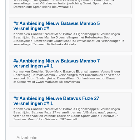
versnellingen met V-Brakes en batterijverlichting Soort: Sporthybride,
DamesKleur: Sprankelend blauwMaat: 53
## Aanbieding Nieuw Batavus Mambo 5
versnellingen ##
Kenmerken Conditie: Nieuw Merk: Batavus Eigenschappen: Versnellingen
Beschrijving Batavus Mambo 5 versnellingen met Rollerbrakes Soort:
Stadshybride, DamesKleur: GrafietMaat: 53 cmWielmaat: 28"Versnellingen: 5
versnellingenRemmen: RollerbrakesModelja
## Aanbieding Nieuw Batavus Mambo 7
versnellingen ## 1
Kenmerken Conditie: Nieuw Merk: Batavus Eigenschappen: Versnellingen
Beschrijving Batavus Mambo 7 versnellingen met Rollerbrakes en verende
voorvork Soort: Stadshybride, DamesKleur: Donkerblauw mat of Blauw
of Creme wit of Zwart MatMaat: 48 cmWielmaa
## Aanbieding Nieuwe Batavus Fuze 27
versnellingen ## 1
Kenmerken Conditie: Nieuw Merk: Batavus Eigenschappen: Versnellingen
Beschrijving Batavus Fuze 27 versnellingen met V-Brakes, naafdynamo,
verende voorvork en verende zadelpen Soort: Sporthybride, HerenKleur:
Zwart matMaat: 61 cmWielmaat: 28"Versnelli
Advertentie