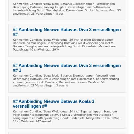
Kenmerken Conditie: Nieuw Merk: Batavus Eigenschappen: Versnellingen
Beschrijving Batavus Dinsdag X-Light 8 versnellingen met V-Brakes en
batterijverlichting Soort: Stadshybride, DamesKleur: Donkerblauw matMaat: 53
cmWielmaat: 28"Versnellingen: 8 ver
## Aanbieding Nieuwe Batavus Diva 3 versnellingen
##
Kenmerken Conditie: Nieuw Wielgrootte: 26 inch of meer Eigenschappen:
Handrem, Versnellingen Beschrijving Batavus Diva 3 versnellingen met V-
Brakes / Terugtraprem en batterijverlichting Soort: Kinderfiets, MeisjesKleur:
PaarsMaat: 49 cmWielmaat: 26"V
## Aanbieding Nieuwe Batavus Diva 3 versnellingen
## 1
Kenmerken Conditie: Nieuw Merk: Batavus Eigenschappen: Versnellingen
Beschrijving Batavus Diva 3 versnellingen met Rollerbrakes, batterijverlichting
en naafdynamo Soort: Omafiets, DamesKleur: Paars / WitMaat: 56
cmWielmaat: 28"Versnellingen: 3 versne
## Aanbieding Nieuwe Batavus Koala 3
versnellingen ##
Kenmerken Conditie: Nieuw Wielgrootte: 24 inch Eigenschappen: Handrem,
Versnellingen Beschrijving Batavus Koala 3 versnellingen met V-Brakes /
Terugtraprem en batterijverlichting Soort: Kinderfiets, MeisjesKleur: BlauwMaat:
38 cmWielmaat: 24"Versnell