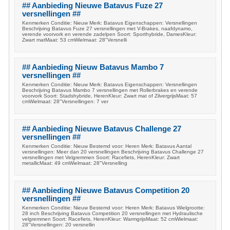
## Aanbieding Nieuwe Batavus Fuze 27
versnellingen ##
Kenmerken Conditie: Nieuw Merk: Batavus Eigenschappen: Versnellingen
Beschrijving Batavus Fuze 27 versnellingen met V-Brakes, naafdynamo,
verende voorvork en verende zadelpen Soort: Sporthybride, DamesKleur:
Zwart matMaat: 53 cmWielmaat: 28"Versnelli
## Aanbieding Nieuw Batavus Mambo 7
versnellingen ##
Kenmerken Conditie: Nieuw Merk: Batavus Eigenschappen: Versnellingen
Beschrijving Batavus Mambo 7 versnellingen met Rollerbrakes en verende
voorvork Soort: Stadshybride, HerenKleur: Zwart mat of ZilvergrijsMaat: 57
cmWielmaat: 28"Versnellingen: 7 ver
## Aanbieding Nieuwe Batavus Challenge 27
versnellingen ##
Kenmerken Conditie: Nieuw Bestemd voor: Heren Merk: Batavus Aantal
versnellingen: Meer dan 20 versnellingen Beschrijving Batavus Challenge 27
versnellingen met Velgremmen Soort: Racefiets, HerenKleur: Zwart
metallicMaat: 49 cmWielmaat: 28"Versnelling
## Aanbieding Nieuwe Batavus Competition 20
versnellingen ##
Kenmerken Conditie: Nieuw Bestemd voor: Heren Merk: Batavus Wielgrootte:
28 inch Beschrijving Batavus Competition 20 versnellingen met Hydraulische
velgremmen Soort: Racefiets, HerenKleur: WarmgrijsMaat: 52 cmWielmaat:
28"Versnellingen: 20 versnellin