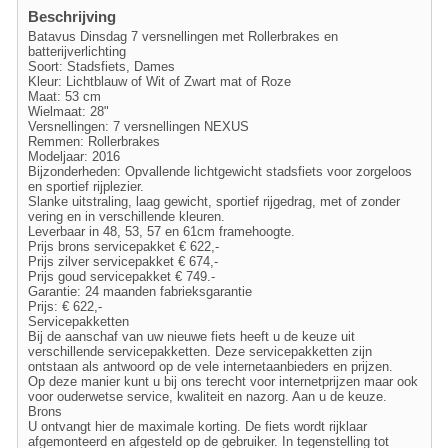
Beschrijving
Batavus Dinsdag 7 versnellingen met Rollerbrakes en
batterijverlichting
Soort: Stadsfiets, Dames
Kleur: Lichtblauw of Wit of Zwart mat of Roze
Maat: 53 cm
Wielmaat: 28"
Versnellingen: 7 versnellingen NEXUS
Remmen: Rollerbrakes
Modeljaar: 2016
Bijzonderheden: Opvallende lichtgewicht stadsfiets voor zorgeloos
en sportief rijplezier.
Slanke uitstraling, laag gewicht, sportief rijgedrag, met of zonder
vering en in verschillende kleuren.
Leverbaar in 48, 53, 57 en 61cm framehoogte.
Prijs brons servicepakket € 622,-
Prijs zilver servicepakket € 674,-
Prijs goud servicepakket € 749.-
Garantie: 24 maanden fabrieksgarantie
Prijs: € 622,-
Servicepakketten
Bij de aanschaf van uw nieuwe fiets heeft u de keuze uit
verschillende servicepakketten. Deze servicepakketten zijn
ontstaan als antwoord op de vele internetaanbieders en prijzen.
Op deze manier kunt u bij ons terecht voor internetprijzen maar ook
voor ouderwetse service, kwaliteit en nazorg. Aan u de keuze.
Brons
U ontvangt hier de maximale korting. De fiets wordt rijklaar
afgemonteerd en afgesteld op de gebruiker. In tegenstelling tot