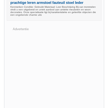
prachtige leren armstoel fauteuil stoel leder
Kenmerken Conditie: Gebruikt Materiaal: Leer Beschrijving Bij van trommelen
vindt u een uitgebreid en uniek aanbod aan antieke meubelen en woon
decoraties. Onze specialisatie ligt bij karakteristieke en geleefde objecten die
een ongekende charme uits
Advertentie