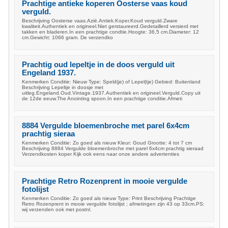
Prachtige antieke koperen Oosterse vaas koud
verguld.
Beschrijving Oosterse vaas.Azië.Antiek.Koper.Koud verguld.Zware
kwaliteit.Authentiek en origineel.Niet gerstaureerd.Gedetaillerd versierd met
takken en bladeren.In een prachtige condtie.Hoogte: 36,5 cm.Diameter: 12
cm.Gewicht: 1066 gram. De verzendko
Prachtig oud lepeltje in de doos verguld uit
Engeland 1937.
Kenmerken Conditie: Nieuw Type: Speld(je) of Lepel(tje) Gebied: Buitenland
Beschrijving Lepeltje in doosje met
uitleg.Engeland.Oud.Vintage.1937.Authentiek en origineel.Verguld.Copy uit
de 12de eeuw.The Anointing spoon.In een prachtige conditie.Afmeti
8884 Vergulde bloemenbroche met parel 6x4cm
prachtig sieraa
Kenmerken Conditie: Zo goed als nieuw Kleur: Goud Grootte: 4 tot 7 cm
Beschrijving 8884 Vergulde bloemenbroche met parel 6x4cm prachtig sieraad
Verzendkosten koper Kijk ook eens naar onze andere advertenties
Prachtige Retro Rozenprent in mooie vergulde
fotolijst
Kenmerken Conditie: Zo goed als nieuw Type: Print Beschrijving Prachtige
Retro Rozenprent in mooie vergulde fotolijst ; afmetingen zijn 43 op 33cm.PS:
wij verzenden ook met postnl.