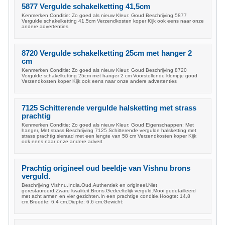
5877 Vergulde schakelketting 41,5cm
Kenmerken Conditie: Zo goed als nieuw Kleur: Goud Beschrijving 5877
Vergulde schakelketting 41,5cm Verzendkosten koper Kijk ook eens naar onze
andere advertenties
8720 Vergulde schakelketting 25cm met hanger 2
cm
Kenmerken Conditie: Zo goed als nieuw Kleur: Goud Beschrijving 8720
Vergulde schakelketting 25cm met hanger 2 cm Voorstellende klompje goud
Verzendkosten koper Kijk ook eens naar onze andere advertenties
7125 Schitterende vergulde halsketting met strass
prachtig
Kenmerken Conditie: Zo goed als nieuw Kleur: Goud Eigenschappen: Met
hanger, Met strass Beschrijving 7125 Schitterende vergulde halsketting met
strass prachtig sieraad met een lengte van 58 cm Verzendkosten koper Kijk
ook eens naar onze andere advert
Prachtig origineel oud beeldje van Vishnu brons
verguld.
Beschrijving Vishnu.India.Oud.Authentiek en origineel.Niet
gerestaureerd.Zware kwaliteit.Brons.Gedeeltelijk verguld.Mooi gedetailleerd
met acht armen en vier gezichten.In een prachtige conditie.Hoogte: 14,8
cm.Breedte: 6,4 cm.Diepte: 6,6 cm.Gewicht: