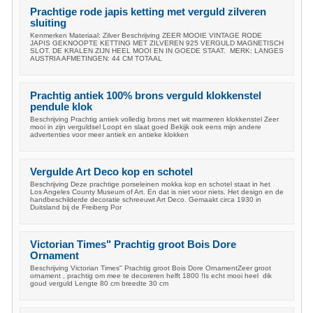
Prachtige rode japis ketting met verguld zilveren
sluiting
Kenmerken Materiaal: Zilver Beschrijving ZEER MOOIE VINTAGE RODE
JAPIS GEKNOOPTE KETTING MET ZILVEREN 925 VERGULD MAGNETISCH
SLOT. DE KRALEN ZIJN HEEL MOOI EN IN GOEDE STAAT. MERK: LANGES
AUSTRIA AFMETINGEN: 44 CM TOTAAL
Prachtig antiek 100% brons verguld klokkenstel
pendule klok
Beschrijving Prachtig antiek volledig brons met wit marmeren klokkenstel Zeer
mooi in zijn verguldsel Loopt en slaat goed Bekijk ook eens mijn andere
advertenties voor meer antiek en antieke klokken
Vergulde Art Deco kop en schotel
Beschrijving Deze prachtige porseleinen mokka kop en schotel staat in het
Los Angeles County Museum of Art. En dat is niet voor niets. Het design en de
handbeschilderde decoratie schreeuwt Art Deco. Gemaakt circa 1930 in
Duitsland bij de Freiberg Por
Victorian Times" Prachtig groot Bois Dore
Ornament
Beschrijving Victorian Times" Prachtig groot Bois Dore OrnamentZeer groot
ornament , prachtig om mee te decoreren helft 1800 !Is echt mooi heel dik
goud verguld Lengte 80 cm breedte 30 cm