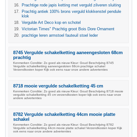
Prachtige rode japis ketting met verguld zilveren sluiting
Prachtig antiek 100% brons verguld klokkenstel pendule
klok
Vergulde Art Deco kop en schotel
Victorian Times" Prachtig groot Bois Dore Ornament
prachtige leren armstoel fauteuil stoel leder
8745 Vergulde schakelketting aaneengesloten 68cm
prachtig
Kenmerken Conditie: Zo goed als nieuw Kleur: Goud Beschrijving 8745
Vergulde schakelketting aaneengesloten 68cm prachtige schakel
Verzendkosten koper Kijk ook eens naar onze andere advertenties
8718 mooie vergulde schakelketting 45 cm
Kenmerken Conditie: Zo goed als nieuw Kleur: Goud Beschrijving 8718 mooie
vergulde schakelketting 45 cm verzendkosten koper kijk ook eens naar onze
andere advertenties
8782 Vergulde schakelketting 44cm mooie platte
schakel
Kenmerken Conditie: Zo goed als nieuw Kleur: Goud Beschrijving 8782
Vergulde schakelketting 44cm mooie platte schakel Verzendkosten koper Kijk
ook eens naar onze andere advertenties