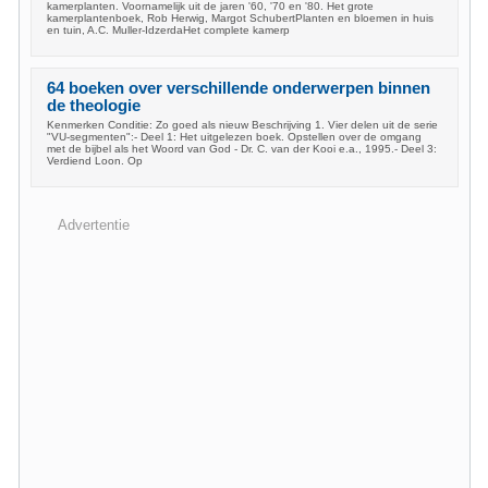
kamerplanten. Voornamelijk uit de jaren '60, '70 en '80. Het grote
kamerplantenboek, Rob Herwig, Margot SchubertPlanten en bloemen in huis
en tuin, A.C. Muller-IdzerdaHet complete kamerp
64 boeken over verschillende onderwerpen binnen
de theologie
Kenmerken Conditie: Zo goed als nieuw Beschrijving 1. Vier delen uit de serie
"VU-segmenten":- Deel 1: Het uitgelezen boek. Opstellen over de omgang
met de bijbel als het Woord van God - Dr. C. van der Kooi e.a., 1995.- Deel 3:
Verdiend Loon. Op
Advertentie