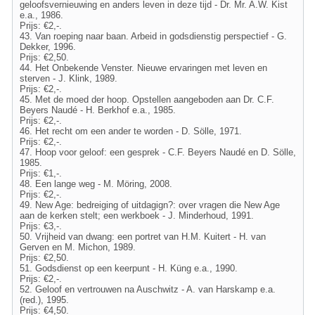
geloofsvernieuwing en anders leven in deze tijd - Dr. Mr. A.W. Kist
e.a., 1986.
Prijs: €2,-.
43. Van roeping naar baan. Arbeid in godsdienstig perspectief - G.
Dekker, 1996.
Prijs: €2,50.
44. Het Onbekende Venster. Nieuwe ervaringen met leven en
sterven - J. Klink, 1989.
Prijs: €2,-.
45. Met de moed der hoop. Opstellen aangeboden aan Dr. C.F.
Beyers Naudé - H. Berkhof e.a., 1985.
Prijs: €2,-.
46. Het recht om een ander te worden - D. Sölle, 1971.
Prijs: €2,-.
47. Hoop voor geloof: een gesprek - C.F. Beyers Naudé en D. Sölle,
1985.
Prijs: €1,-.
48. Een lange weg - M. Möring, 2008.
Prijs: €2,-.
49. New Age: bedreiging of uitdagign?: over vragen die New Age
aan de kerken stelt; een werkboek - J. Minderhoud, 1991.
Prijs: €3,-.
50. Vrijheid van dwang: een portret van H.M. Kuitert - H. van
Gerven en M. Michon, 1989.
Prijs: €2,50.
51. Godsdienst op een keerpunt - H. Küng e.a., 1990.
Prijs: €2,-.
52. Geloof en vertrouwen na Auschwitz - A. van Harskamp e.a.
(red.), 1995.
Prijs: €4,50.