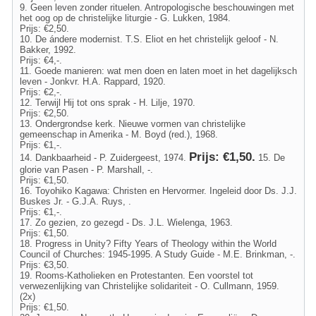
9. Geen leven zonder rituelen. Antropologische beschouwingen met
het oog op de christelijke liturgie - G. Lukken, 1984.
Prijs: €2,50.
10. De ándere modernist. T.S. Eliot en het christelijk geloof - N.
Bakker, 1992.
Prijs: €4,-.
11. Goede manieren: wat men doen en laten moet in het dagelijksch
leven - Jonkvr. H.A. Rappard, 1920.
Prijs: €2,-.
12. Terwijl Hij tot ons sprak - H. Lilje, 1970.
Prijs: €2,50.
13. Ondergrondse kerk. Nieuwe vormen van christelijke
gemeenschap in Amerika - M. Boyd (red.), 1968.
Prijs: €1,-.
Prijs: €1,50.
14. Dankbaarheid - P. Zuidergeest, 1974.
15. De
glorie van Pasen - P. Marshall, -.
Prijs: €1,50.
16. Toyohiko Kagawa: Christen en Hervormer. Ingeleid door Ds. J.J.
Buskes Jr. - G.J.A. Ruys, .
Prijs: €1,-.
17. Zo gezien, zo gezegd - Ds. J.L. Wielenga, 1963.
Prijs: €1,50.
18. Progress in Unity? Fifty Years of Theology within the World
Council of Churches: 1945-1995. A Study Guide - M.E. Brinkman, -.
Prijs: €3,50.
19. Rooms-Katholieken en Protestanten. Een voorstel tot
verwezenlijking van Christelijke solidariteit - O. Cullmann, 1959.
(2x)
Prijs: €1,50.