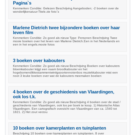
Pagina`s
Kenmerken Conditie: Gelezen Beschrijving Aangeboden; -2 boeken over de
wonderlijkenatuur-Titels zie foto`s
Marlene Dietrich twee bijzondere boeken over haar
leven film
Kenmerken Conditie: Zo goed als nieuw Type: Personen Beschrijving Twee
mooie boeken over het leven van Marlene Dietrich.Een in het Nederlands en
een in het engels.mooie fotos
3 boeken over kabouters
Kenmerken Conditie: Zo goed als nieuw Beschrijving Boeken over kabouters
bloemkabouter krijgt een naam broodkabouter en het
hogebomendikkestammentwintigsoortennotenbos muziekkabouter mist een
noot 3 leuke boeken over wat de kabouters meemaken boeken
4 boeken over de geschiedenis van Vlaardingen,
ook los t.k.
Kenmerken Conditie: Zo goed als nieuw Beschrijving 4 boeken over de stad /
geschiedenis van Vlaardingen, ook los per boek te koop. 1) Historische Atlas
Vlaardingen. Een cartografisch overzicht van Vlaardingen van ca. 1540 tot
1821. 2) Het zout verzou
10 boeken over kamerplanten en tuinplanten
Beschrijving 10 boeken over kamerplanten en tuinplanten. 8 over