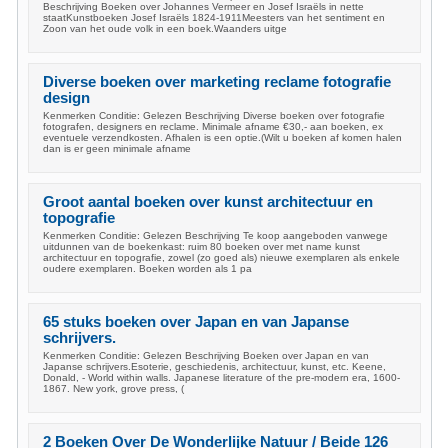
Beschrijving Boeken over Johannes Vermeer en Josef Israëls in nette
staatKunstboeken Josef Israëls 1824-1911Meesters van het sentiment en
Zoon van het oude volk in een boek.Waanders uitge
Diverse boeken over marketing reclame fotografie
design
Kenmerken Conditie: Gelezen Beschrijving Diverse boeken over fotografie
fotografen, designers en reclame. Minimale afname €30,- aan boeken, ex
eventuele verzendkosten. Afhalen is een optie.(Wilt u boeken af komen halen
dan is er geen minimale afname
Groot aantal boeken over kunst architectuur en
topografie
Kenmerken Conditie: Gelezen Beschrijving Te koop aangeboden vanwege
uitdunnen van de boekenkast: ruim 80 boeken over met name kunst
architectuur en topografie, zowel (zo goed als) nieuwe exemplaren als enkele
oudere exemplaren. Boeken worden als 1 pa
65 stuks boeken over Japan en van Japanse
schrijvers.
Kenmerken Conditie: Gelezen Beschrijving Boeken over Japan en van
Japanse schrijvers.Esoterie, geschiedenis, architectuur, kunst, etc. Keene,
Donald, - World within walls. Japanese literature of the pre-modern era, 1600-
1867. New york, grove press, (
2 Boeken Over De Wonderlijke Natuur / Beide 126