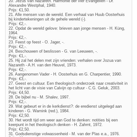
20. Jezus van Nazareth. Harmonie der vier Evangeliën - Dr.
Alexandre Westphal, 1940.
Prijs: €1,50.
21. Alle mensen van de wereld. Een verhaal van Huub Oosterhuis
bij kindertekeningen uit de gehele wereld (-).
Prijs: €2,-.
22. Opdat de wereld gelove: brieven aan jonge mensen - H. Küng,
1964.
Prijs: €2,-.
23. Feest op feest - O. Jager, -.
Prijs: €2,-.
24. Beschouwen of beslissen - G. van Leeuwen, -.
Prijs: €1,-.
25. Hij zal het delen met zijn vrienden: verhalen over Jozua van
Nazareth - A.H. van den Heuvel, 1973.
Prijs: €2,-.
26. Aangenomen Vader - H. Oosterhuis en G. Charpentier, 1990.
Prijs: €3,-.
27. Geest en cultuur. Een theologisch onderzoek naar creativiteit in
het licht van de visie van Calvijn op cultuur - C.G. Geluk, 2003.
Prijs: €4,50.
28. De bijbel nu - M. Shalev, 1997.
Prijs: €2,-.
29. Wat gebeurt er in de kerkdienst?: de eredienst uitgelegd aan
kinderen - G. Warnink (red.), 1984.
Prijs: €2,50.
30. Het wordt tijd om weer aan God te denken: notities bij een
keerpunt in het theologisch denken - H. Zahrnt, 1972.
Prijs: €2,50.
31. Godsdienstige volwassenheid - M. van der Plas e.a., 1976.