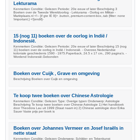
Lekturama
Kenmerken Conditie: Gelezen Periode: 20e eeuw of later Beschrijving 3
Boeken over de Tweede Wereldoorlog - Lekturama - Oorlog en Militair -
Marktplaats.nl <!-- [if gte IE 9]> .button,.premium-content-box,.tab {filter: none
!important;} <![endif]-
15 (nog 11) boeken over de oorlog in Indië /
Indonesië.
Kenmerken Conditie: Gelezen Periode: 20e eeuw of later Beschrijving 15 (nog
11) boeken over de oorlog in Indië / Indonesië. - Overzee.Nederlandse
koloniale geschiedenis 1590 - 1975.Paperback, 24.5 x 17 cm., 290 pagina's. -
Wordend Indonesië.Gebonden
Boeken over Cuijk , Grave en omgeving
Beschrijving Boeken over Cuijk en omgeving
Te koop twee boeken over Chinese Astrologie
Kenmerken Conditie: Gelezen Type: Overige typen Onderwerp: Astrologie
Beschrijving Te koop twee boeken over Chinese Astrologie 1) Het handbioek
door Theodora Lau uit 1999 (Staat naam in) 2) Chinese astrologie door Erika
Sauer Vaste prijs per boek is
Boeken over Johannes Vermeer en Josef Israëls in
nette staat
Kenmerken Conditie: Gelezen Onderwerp: Schilder- en Tekenkunst