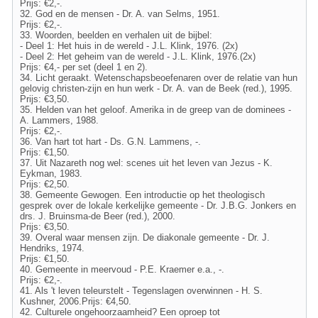
Prijs: €2,-.
32. God en de mensen - Dr. A. van Selms, 1951.
Prijs: €2,-.
33. Woorden, beelden en verhalen uit de bijbel:
- Deel 1: Het huis in de wereld - J.L. Klink, 1976. (2x)
- Deel 2: Het geheim van de wereld - J.L. Klink, 1976.(2x)
Prijs: €4,- per set (deel 1 en 2).
34. Licht geraakt. Wetenschapsbeoefenaren over de relatie van hun
gelovig christen-zijn en hun werk - Dr. A. van de Beek (red.), 1995.
Prijs: €3,50.
35. Helden van het geloof. Amerika in de greep van de dominees -
A. Lammers, 1988.
Prijs: €2,-.
36. Van hart tot hart - Ds. G.N. Lammens, -.
Prijs: €1,50.
37. Uit Nazareth nog wel: scenes uit het leven van Jezus - K.
Eykman, 1983.
Prijs: €2,50.
38. Gemeente Gewogen. Een introductie op het theologisch
gesprek over de lokale kerkelijke gemeente - Dr. J.B.G. Jonkers en
drs. J. Bruinsma-de Beer (red.), 2000.
Prijs: €3,50.
39. Overal waar mensen zijn. De diakonale gemeente - Dr. J.
Hendriks, 1974.
Prijs: €1,50.
40. Gemeente in meervoud - P.E. Kraemer e.a., -.
Prijs: €2,-.
41. Als 't leven teleurstelt - Tegenslagen overwinnen - H. S.
Kushner, 2006.Prijs: €4,50.
42. Culturele ongehoorzaamheid? Een oproep tot