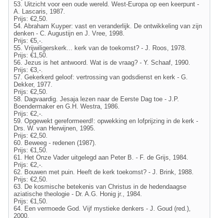
53. Uitzicht voor een oude wereld. West-Europa op een keerpunt -
A. Lascaris, 1987.
Prijs: €2,50.
54. Abraham Kuyper: vast en veranderlijk. De ontwikkeling van zijn
denken - C. Augustijn en J. Vree, 1998.
Prijs: €5,-.
55. Vrijwiligerskerk... kerk van de toekomst? - J. Roos, 1978.
Prijs: €1,50.
56. Jezus is het antwoord. Wat is de vraag? - Y. Schaaf, 1990.
Prijs: €3,-.
57. Gekerkerd geloof: vertrossing van godsdienst en kerk - G.
Dekker, 1977.
Prijs: €2,50.
58. Dagvaardig. Jesaja lezen naar de Eerste Dag toe - J.P.
Boendermaker en G.H. Westra, 1986.
Prijs: €2,-.
59. Opgewekt gereformeerd!: opwekking en lofprijzing in de kerk -
Drs. W. van Herwijnen, 1995.
Prijs: €2,50.
60. Beweeg - redenen (1987).
Prijs: €1,50.
61. Het Onze Vader uitgelegd aan Peter B. - F. de Grijs, 1984.
Prijs: €2,-.
62. Bouwen met puin. Heeft de kerk toekomst? - J. Brink, 1988.
Prijs: €2,50.
63. De kosmische betekenis van Christus in de hedendaagse
aziatische theologie - Dr. A.G. Honig jr., 1984.
Prijs: €1,50.
64. Een vermoede God. Vijf mystieke denkers - J. Goud (red.),
2000.