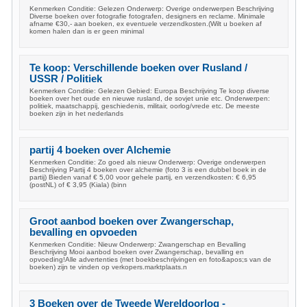
Kenmerken Conditie: Gelezen Onderwerp: Overige onderwerpen Beschrijving
Diverse boeken over fotografie fotografen, designers en reclame. Minimale
afname €30,- aan boeken, ex eventuele verzendkosten.(Wilt u boeken af
komen halen dan is er geen minimal
Te koop: Verschillende boeken over Rusland /
USSR / Politiek
Kenmerken Conditie: Gelezen Gebied: Europa Beschrijving Te koop diverse
boeken over het oude en nieuwe rusland, de sovjet unie etc. Onderwerpen:
politiek, maatschappij, geschiedenis, militair, oorlog/vrede etc. De meeste
boeken zijn in het nederlands
partij 4 boeken over Alchemie
Kenmerken Conditie: Zo goed als nieuw Onderwerp: Overige onderwerpen
Beschrijving Partij 4 boeken over alchemie (foto 3 is een dubbel boek in de
partij) Bieden vanaf € 5,00 voor gehele partij, en verzendkosten: € 6,95
(postNL) of € 3,95 (Kiala) (binn
Groot aanbod boeken over Zwangerschap,
bevalling en opvoeden
Kenmerken Conditie: Nieuw Onderwerp: Zwangerschap en Bevalling
Beschrijving Mooi aanbod boeken over Zwangerschap, bevalling en
opvoeding!Alle advertenties (met boekbeschrijvingen en foto&apos;s van de
boeken) zijn te vinden op verkopers.marktplaats.n
3 Boeken over de Tweede Wereldoorlog -