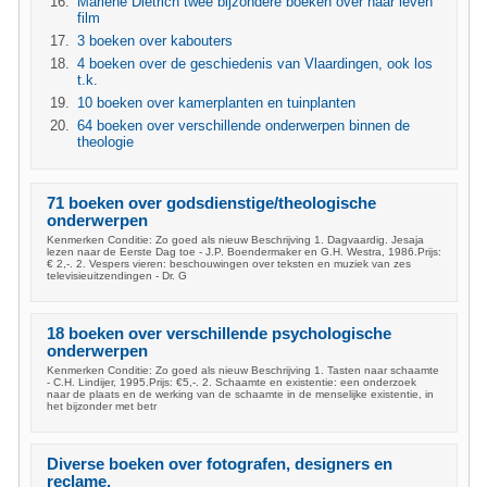
Marlene Dietrich twee bijzondere boeken over haar leven
film
3 boeken over kabouters
4 boeken over de geschiedenis van Vlaardingen, ook los
t.k.
10 boeken over kamerplanten en tuinplanten
64 boeken over verschillende onderwerpen binnen de
theologie
71 boeken over godsdienstige/theologische
onderwerpen
Kenmerken Conditie: Zo goed als nieuw Beschrijving 1. Dagvaardig. Jesaja
lezen naar de Eerste Dag toe - J.P. Boendermaker en G.H. Westra, 1986.Prijs:
€ 2,-. 2. Vespers vieren: beschouwingen over teksten en muziek van zes
televisieuitzendingen - Dr. G
18 boeken over verschillende psychologische
onderwerpen
Kenmerken Conditie: Zo goed als nieuw Beschrijving 1. Tasten naar schaamte
- C.H. Lindijer, 1995.Prijs: €5,-. 2. Schaamte en existentie: een onderzoek
naar de plaats en de werking van de schaamte in de menselijke existentie, in
het bijzonder met betr
Diverse boeken over fotografen, designers en
reclame.