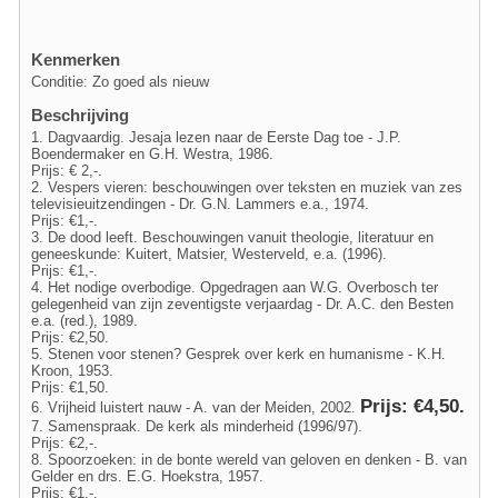
Kenmerken
Conditie: Zo goed als nieuw
Beschrijving
1. Dagvaardig. Jesaja lezen naar de Eerste Dag toe - J.P.
Boendermaker en G.H. Westra, 1986.
Prijs: € 2,-.
2. Vespers vieren: beschouwingen over teksten en muziek van zes
televisieuitzendingen - Dr. G.N. Lammers e.a., 1974.
Prijs: €1,-.
3. De dood leeft. Beschouwingen vanuit theologie, literatuur en
geneeskunde: Kuitert, Matsier, Westerveld, e.a. (1996).
Prijs: €1,-.
4. Het nodige overbodige. Opgedragen aan W.G. Overbosch ter
gelegenheid van zijn zeventigste verjaardag - Dr. A.C. den Besten
e.a. (red.), 1989.
Prijs: €2,50.
5. Stenen voor stenen? Gesprek over kerk en humanisme - K.H.
Kroon, 1953.
Prijs: €1,50.
Prijs: €4,50.
6. Vrijheid luistert nauw - A. van der Meiden, 2002.
7. Samenspraak. De kerk als minderheid (1996/97).
Prijs: €2,-.
8. Spoorzoeken: in de bonte wereld van geloven en denken - B. van
Gelder en drs. E.G. Hoekstra, 1957.
Prijs: €1,-.