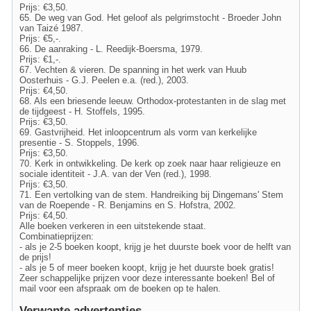
Prijs: €3,50.
65. De weg van God. Het geloof als pelgrimstocht - Broeder John
van Taizé 1987.
Prijs: €5,-.
66. De aanraking - L. Reedijk-Boersma, 1979.
Prijs: €1,-.
67. Vechten & vieren. De spanning in het werk van Huub
Oosterhuis - G.J. Peelen e.a. (red.), 2003.
Prijs: €4,50.
68. Als een briesende leeuw. Orthodox-protestanten in de slag met
de tijdgeest - H. Stoffels, 1995.
Prijs: €3,50.
69. Gastvrijheid. Het inloopcentrum als vorm van kerkelijke
presentie - S. Stoppels, 1996.
Prijs: €3,50.
70. Kerk in ontwikkeling. De kerk op zoek naar haar religieuze en
sociale identiteit - J.A. van der Ven (red.), 1998.
Prijs: €3,50.
71. Een vertolking van de stem. Handreiking bij Dingemans' Stem
van de Roepende - R. Benjamins en S. Hofstra, 2002.
Prijs: €4,50.
Alle boeken verkeren in een uitstekende staat.
Combinatieprijzen:
- als je 2-5 boeken koopt, krijg je het duurste boek voor de helft van
de prijs!
- als je 5 of meer boeken koopt, krijg je het duurste boek gratis!
Zeer schappelijke prijzen voor deze interessante boeken! Bel of
mail voor een afspraak om de boeken op te halen.
Verwante advertenties