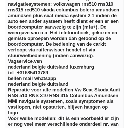
navigatiesystemen: volkswagen rns510 rns310
rns315 rcd510 skoda columbus bolero amundsen
amundsen plus seat media system 2.1 indien de
auto een ander systeem heeft dient er een er een
boordcomputer aanwezig te zijn (mfa+). De
weergave van o.a. Het telefoonboek, gekozen en
gemiste oproepen worden dan getoond op de
boordcomputer. De bediening van de carkit
verloopt via ruitenwisser hendel of via
stuurwielbediening (indien aanwezig).
Vagservice.vsn
nederland belgie duitsland luxemburg
tel: +31685413789
bellen mail whatsapp
nederland belgie duitsland
Reparatie voor alle modellen Vw Seat Skoda Audi
RNS 510 RNS 310 RNS 315 Columbus Amundsen
MMI navigatie systemen, zoals symptomen als
vastlopen, niet opstarten, blijven hangen op
logo.
Voor welke modellen: dit is een voorbeeld er zijn
er nog veel meer verschillende onderdeel nr. van