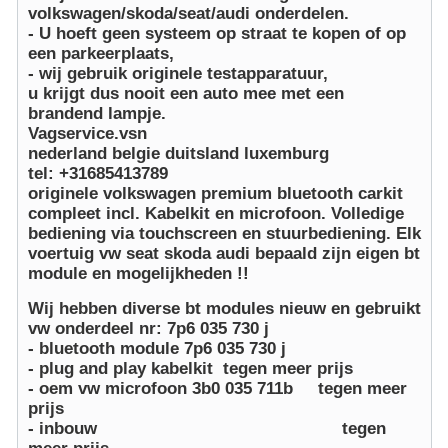
volkswagen/skoda/seat/audi onderdelen.
- U hoeft geen systeem op straat te kopen of op
een parkeerplaats,
- wij gebruik originele testapparatuur,
u krijgt dus nooit een auto mee met een
brandend lampje.
Vagservice.vsn
nederland belgie duitsland luxemburg
tel: +31685413789
originele volkswagen premium bluetooth carkit
compleet incl. Kabelkit en microfoon. Volledige
bediening via touchscreen en stuurbediening. Elk
voertuig vw seat skoda audi bepaald zijn eigen bt
module en mogelijkheden !!
Wij hebben diverse bt modules nieuw en gebruikt
vw onderdeel nr: 7p6 035 730 j
- bluetooth module 7p6 035 730 j
- plug and play kabelkit tegen meer prijs
- oem vw microfoon 3b0 035 711b tegen meer
prijs
- inbouw tegen