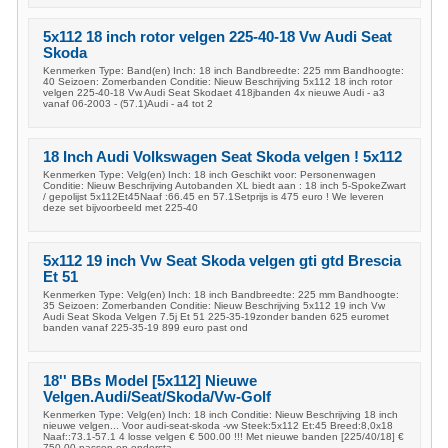
5x112 18 inch rotor velgen 225-40-18 Vw Audi Seat
Skoda
Kenmerken Type: Band(en) Inch: 18 inch Bandbreedte: 225 mm Bandhoogte:
40 Seizoen: Zomerbanden Conditie: Nieuw Beschrijving 5x112 18 inch rotor
velgen 225-40-18 Vw Audi Seat Skodaet 418jbanden 4x nieuwe Audi - a3
vanaf 06-2003 - (57.1)Audi - a4 tot 2
18 Inch Audi Volkswagen Seat Skoda velgen ! 5x112
Kenmerken Type: Velg(en) Inch: 18 inch Geschikt voor: Personenwagen
Conditie: Nieuw Beschrijving Autobanden XL biedt aan : 18 inch 5-SpokeZwart
/ gepolijst 5x112Et45Naaf :66.45 en 57.1Setprijs is 475 euro ! We leveren
deze set bijvoorbeeld met 225-40
5x112 19 inch Vw Seat Skoda velgen gti gtd Brescia
Et 51
Kenmerken Type: Velg(en) Inch: 18 inch Bandbreedte: 225 mm Bandhoogte:
35 Seizoen: Zomerbanden Conditie: Nieuw Beschrijving 5x112 19 inch Vw
Audi Seat Skoda Velgen 7.5j Et 51 225-35-19zonder banden 625 euromet
banden vanaf 225-35-19 899 euro past ond
18'' BBs Model [5x112] Nieuwe
Velgen.Audi/Seat/Skoda/Vw-Golf
Kenmerken Type: Velg(en) Inch: 18 inch Conditie: Nieuw Beschrijving 18 inch
nieuwe velgen... Voor audi-seat-skoda -vw Steek:5x112 Et:45 Breed:8,0x18
Naaf::73.1-57.1 4 losse velgen € 500.00 !!! Met nieuwe banden [225/40/18] €
750,00 passen op ondersta