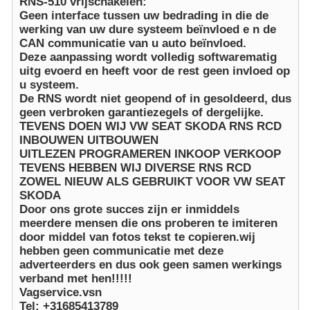
RNS-510 vrijschakelen:
Geen interface tussen uw bedrading in die de
werking van uw dure systeem beïnvloed e n de
CAN communicatie van u auto beïnvloed.
Deze aanpassing wordt volledig softwarematig
uitg evoerd en heeft voor de rest geen invloed op
u systeem.
De RNS wordt niet geopend of in gesoldeerd, dus
geen verbroken garantiezegels of dergelijke.
TEVENS DOEN WIJ VW SEAT SKODA RNS RCD
INBOUWEN UITBOUWEN
UITLEZEN PROGRAMEREN INKOOP VERKOOP
TEVENS HEBBEN WIJ DIVERSE RNS RCD
ZOWEL NIEUW ALS GEBRUIKT VOOR VW SEAT
SKODA
Door ons grote succes zijn er inmiddels
meerdere mensen die ons proberen te imiteren
door middel van fotos tekst te copieren.wij
hebben geen communicatie met deze
adverteerders en dus ook geen samen werkings
verband met hen!!!!!
Vagservice.vsn
Tel: +31685413789