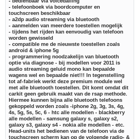
- bedienbaar via voicedailing
- telefoonboek via boordcomputer en
touchscreen beschikbaar
- a2dp audio streaming via bluetooth
- aanmelden van meerdere toestellen mogelijk
- tijdens het rijden kan eenvoudig van telefoon
worden gewisseld
- compatible me de nieuwste toestellen zoals
android & iphone 5g
- programmering noodzakelijn van bluetooth
optie via diagnose - bij modellen voor 2011 is
audio streaming geluid mono kan bepaalde
wagens wel en bepaalde niet!!! In tegenstelling
tot af-fabriek werkt deze premium module wel
met alle bluetooth toestellen. Dit komt omdat dit
carkit geen gebruik maakt van de rsap methode.
Hiermee kunnen bijna alle bluetooth telefoons
gekoppeld worden zoals -iphone 2g, 3g, 3s, 4g,
4s, 5g, 5s, 5c, 6 - htc alle modellen - blackberry
alle modellen - samsung galaxy s, galaxy s2,
galaxy s3, galaxy s4 - nokia alle modellen - etc.
Head-units het bedienen van de telefoon via de
touchscreen scherm kan op de volgende radio- &