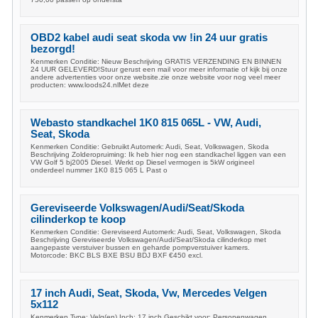
OBD2 kabel audi seat skoda vw !in 24 uur gratis
bezorgd!
Kenmerken Conditie: Nieuw Beschrijving GRATIS VERZENDING EN BINNEN
24 UUR GELEVERD!Stuur gerust een mail voor meer informatie of kijk bij onze
andere advertenties voor onze website.zie onze website voor nog veel meer
producten: www.loods24.nlMet deze
Webasto standkachel 1K0 815 065L - VW, Audi,
Seat, Skoda
Kenmerken Conditie: Gebruikt Automerk: Audi, Seat, Volkswagen, Skoda
Beschrijving Zolderopruiming: Ik heb hier nog een standkachel liggen van een
VW Golf 5 bj2005 Diesel. Werkt op Diesel vermogen is 5kW origineel
onderdeel nummer 1K0 815 065 L Past o
Gereviseerde Volkswagen/Audi/Seat/Skoda
cilinderkop te koop
Kenmerken Conditie: Gereviseerd Automerk: Audi, Seat, Volkswagen, Skoda
Beschrijving Gereviseerde Volkswagen/Audi/Seat/Skoda cilinderkop met
aangepaste verstuiver bussen en geharde pompverstuiver kamers.
Motorcode: BKC BLS BXE BSU BDJ BXF €450 excl.
17 inch Audi, Seat, Skoda, Vw, Mercedes Velgen
5x112
Kenmerken Type: Velg(en) Inch: 17 inch Geschikt voor: Personenwagen