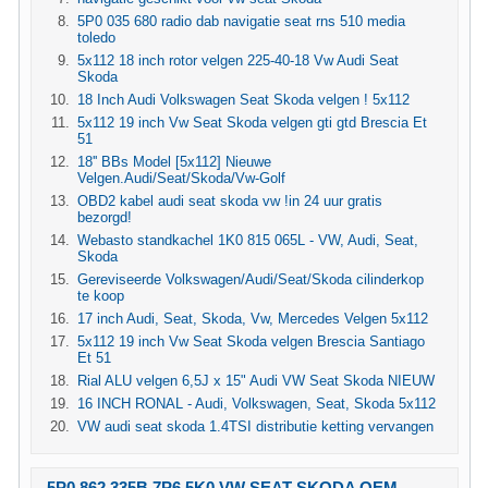
5P0 035 680 radio dab navigatie seat rns 510 media
toledo
5x112 18 inch rotor velgen 225-40-18 Vw Audi Seat
Skoda
18 Inch Audi Volkswagen Seat Skoda velgen ! 5x112
5x112 19 inch Vw Seat Skoda velgen gti gtd Brescia Et
51
18'' BBs Model [5x112] Nieuwe
Velgen.Audi/Seat/Skoda/Vw-Golf
OBD2 kabel audi seat skoda vw !in 24 uur gratis
bezorgd!
Webasto standkachel 1K0 815 065L - VW, Audi, Seat,
Skoda
Gereviseerde Volkswagen/Audi/Seat/Skoda cilinderkop
te koop
17 inch Audi, Seat, Skoda, Vw, Mercedes Velgen 5x112
5x112 19 inch Vw Seat Skoda velgen Brescia Santiago
Et 51
Rial ALU velgen 6,5J x 15" Audi VW Seat Skoda NIEUW
16 INCH RONAL - Audi, Volkswagen, Seat, Skoda 5x112
VW audi seat skoda 1.4TSI distributie ketting vervangen
5P0 862 335B 7P6 5K0 VW SEAT SKODA OEM