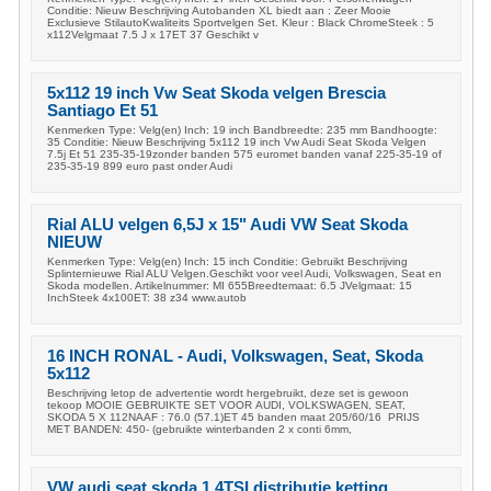
Conditie: Nieuw Beschrijving Autobanden XL biedt aan : Zeer Mooie
Exclusieve StilautoKwaliteits Sportvelgen Set. Kleur : Black ChromeSteek : 5
x112Velgmaat 7.5 J x 17ET 37 Geschikt v
5x112 19 inch Vw Seat Skoda velgen Brescia
Santiago Et 51
Kenmerken Type: Velg(en) Inch: 19 inch Bandbreedte: 235 mm Bandhoogte:
35 Conditie: Nieuw Beschrijving 5x112 19 inch Vw Audi Seat Skoda Velgen
7.5j Et 51 235-35-19zonder banden 575 euromet banden vanaf 225-35-19 of
235-35-19 899 euro past onder Audi
Rial ALU velgen 6,5J x 15" Audi VW Seat Skoda
NIEUW
Kenmerken Type: Velg(en) Inch: 15 inch Conditie: Gebruikt Beschrijving
Splinternieuwe Rial ALU Velgen.Geschikt voor veel Audi, Volkswagen, Seat en
Skoda modellen. Artikelnummer: MI 655Breedtemaat: 6.5 JVelgmaat: 15
InchSteek 4x100ET: 38 z34 www.autob
16 INCH RONAL - Audi, Volkswagen, Seat, Skoda
5x112
Beschrijving letop de advertentie wordt hergebruikt, deze set is gewoon
tekoop MOOIE GEBRUIKTE SET VOOR AUDI, VOLKSWAGEN, SEAT,
SKODA 5 X 112NAAF : 76.0 (57.1)ET 45 banden maat 205/60/16 PRIJS
MET BANDEN: 450- (gebruikte winterbanden 2 x conti 6mm,
VW audi seat skoda 1.4TSI distributie ketting