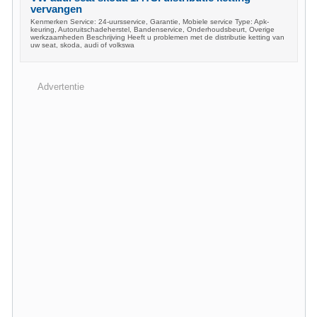
vervangen
Kenmerken Service: 24-uursservice, Garantie, Mobiele service Type: Apk-
keuring, Autoruitschadeherstel, Bandenservice, Onderhoudsbeurt, Overige
werkzaamheden Beschrijving Heeft u problemen met de distributie ketting van
uw seat, skoda, audi of volkswa
Advertentie