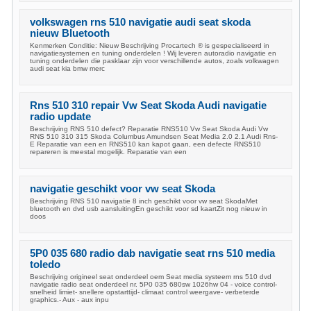
volkswagen rns 510 navigatie audi seat skoda
nieuw Bluetooth
Kenmerken Conditie: Nieuw Beschrijving Procartech ® is gespecialiseerd in
navigatiesystemen en tuning onderdelen ! Wij leveren autoradio navigatie en
tuning onderdelen die pasklaar zijn voor verschillende autos, zoals volkwagen
audi seat kia bmw merc
Rns 510 310 repair Vw Seat Skoda Audi navigatie
radio update
Beschrijving RNS 510 defect? Reparatie RNS510 Vw Seat Skoda Audi Vw
RNS 510 310 315 Skoda Columbus Amundsen Seat Media 2.0 2.1 Audi Rns-
E Reparatie van een en RNS510 kan kapot gaan, een defecte RNS510
repareren is meestal mogelijk. Reparatie van een
navigatie geschikt voor vw seat Skoda
Beschrijving RNS 510 navigatie 8 inch geschikt voor vw seat SkodaMet
bluetooth en dvd usb aansluitingEn geschikt voor sd kaartZit nog nieuw in
doos
5P0 035 680 radio dab navigatie seat rns 510 media
toledo
Beschrijving origineel seat onderdeel oem Seat media systeem rns 510 dvd
navigatie radio seat onderdeel nr. 5P0 035 680sw 1026hw 04 - voice control-
snelheid limiet- snellere opstarttijd- climaat control weergave- verbeterde
graphics.- Aux - aux inpu