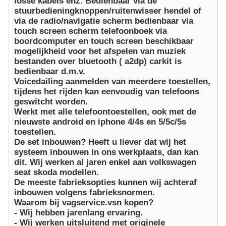
losse kabels enz. Bedienbaar via de
stuurbedieningknoppen/ruitenwisser hendel of
via de radio/navigatie scherm bedienbaar via
touch screen scherm telefoonboek via
boordcomputer en touch screen beschikbaar
mogelijkheid voor het afspelen van muziek
bestanden over bluetooth ( a2dp) carkit is
bedienbaar d.m.v.
Voicedailing aanmelden van meerdere toestellen,
tijdens het rijden kan eenvoudig van telefoons
geswitcht worden.
Werkt met alle telefoontoestellen, ook met de
nieuwste android en iphone 4/4s en 5/5c/5s
toestellen.
De set inbouwen? Heeft u liever dat wij het
systeem inbouwen in ons werkplaats, dan kan
dit. Wij werken al jaren enkel aan volkswagen
seat skoda modellen.
De meeste fabrieksopties kunnen wij achteraf
inbouwen volgens fabrieksnormen.
Waarom bij vagservice.vsn kopen?
- Wij hebben jarenlang ervaring.
- Wij werken uitsluitend met originele