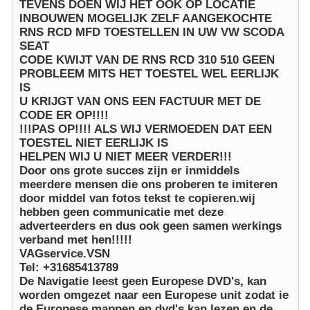
TEVENS DOEN WIJ HET OOK OP LOCATIE
INBOUWEN MOGELIJK ZELF AANGEKOCHTE
RNS RCD MFD TOESTELLEN IN UW VW SCODA
SEAT
CODE KWIJT VAN DE RNS RCD 310 510 GEEN
PROBLEEM MITS HET TOESTEL WEL EERLIJK
IS
U KRIJGT VAN ONS EEN FACTUUR MET DE
CODE ER OP!!!!
!!!PAS OP!!!! ALS WIJ VERMOEDEN DAT EEN
TOESTEL NIET EERLIJK IS
HELPEN WIJ U NIET MEER VERDER!!!
Door ons grote succes zijn er inmiddels
meerdere mensen die ons proberen te imiteren
door middel van fotos tekst te copieren.wij
hebben geen communicatie met deze
adverteerders en dus ook geen samen werkings
verband met hen!!!!!
VAGservice.VSN
Tel: +31685413789
De Navigatie leest geen Europese DVD's, kan
worden omgezet naar een Europese unit zodat ie
de Europese mappen en dvd's kan lezen en de